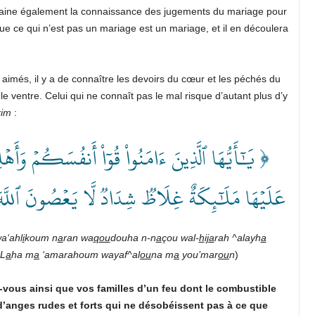
maine également la connaissance des jugements du mariage pour
 que ce qui n’est pas un mariage est un mariage, et il en découlera
aimés, il y a de connaître les devoirs du cœur et les péchés du
le ventre. Celui qui ne connaît pas le mal risque d’autant plus d’y
rim
:
يَٰٓأَيُّهَا ٱلَّذِينَ ءَامَنُواْ قُوٓاْ أَنفُسَكُمۡ وَأَهۡ
عَلَيۡهَا مَلَٰٓئِكَةٌ غِلَاظٞ شِدَادٞ لَّا يَعۡصُونَ ٱللَّهَ ﴾
a‘ahl
i
koum n
a
ran wa
qou
douha n-n
a
çou wal-
h
i
ja
rah ^alayh
a
-L
a
ha m
a
‘amarahoum wayaf^al
ou
na m
a
you’mar
ou
n
)
-vous ainsi que vos familles d’un feu dont le combustible
 d’anges rudes et forts qui ne désobéissent pas à ce que