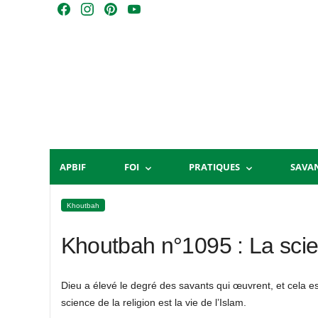
Skip
F
I
P
Y
to
a
n
i
o
content
c
s
n
u
e
t
t
T
b
a
e
u
o
g
r
b
o
r
e
e
k
a
s
m
t
APBIF
FOI
PRATIQUES
SAVA
Khoutbah
Khoutbah n°1095 : La scien
Dieu a élevé le degré des savants qui œuvrent, et cela es
science de la religion est la vie de l’Islam.