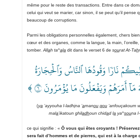
même pour le reste des transactions. Entre dans ce do
celui qui veut se marier, car sinon, il se peut qu’il pense
beaucoup de corruptions.
Parmi les obligations personnelles également, chers bien 
cœur et des organes, comme la langue, la main, l’oreille, 
tomber.
All
a
h
ta^
a
l
a
dit dans le verset 6 de
s
ou
rat At-Ta
h
﴿ لِيكُمۡ نَارٗا وَقُودُهَا ٱلنَّاسُ وَٱلۡحِجَارَةُ
 مَآ أَمَرَهُمۡ وَيَفۡعَلُونَ مَا يُؤۡمَرُونَ ٦
(
y
a
‘ayyouha l-ladh
i
na ‘
a
man
ou
qou
‘anfouçakoum w
mal
a
’ikatoun ghil
adh
oun chid
a
d l
a
ya^
sou
na l
ce qui signifie : «
Ô vous qui êtes croyants ! Préservez
sera fait d’hommes et de pierres, qui est à la charge