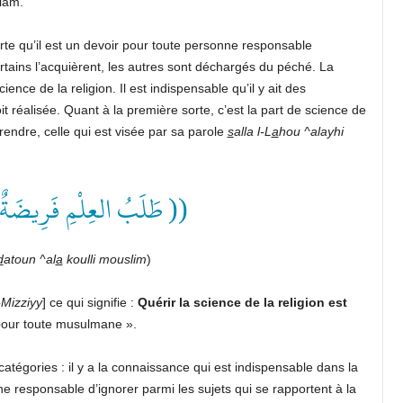
slam.
sorte qu’il est un devoir pour toute personne responsable
rtains l’acquièrent, les autres sont déchargés du péché. La
cience de la religion. Il est indispensable qu’il y ait des
t réalisée. Quant à la première sorte, c’est la part de science de
prendre, celle qui est visée par sa parole
s
alla l-L
a
hou ^alayhi
طَلَبُ العِلْمِ فَرِيضَة ))
d
atoun ^al
a
koulli mouslim
)
-Mizziyy
] ce qui signifie :
Quérir la science de la religion est
t pour toute musulmane ».
atégories : il y a la connaissance qui est indispensable dans la
ne responsable d’ignorer parmi les sujets qui se rapportent à la