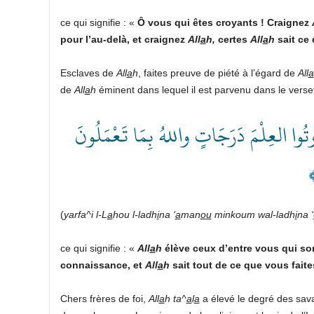
ce qui signifie : «
Ô vous qui êtes croyants ! Craignez
pour l’au-delà, et craignez
All
a
h,
certes
All
a
h
sait ce 
Esclaves de
All
a
h
, faites preuve de piété à l’égard de
All
a
de
All
a
h
éminent dans lequel il est parvenu dans le vers
﴿ ُوا العِلْمَ دَرَجَاتٍ واللهُ بِمَا تَعْمَلُونَ
ٌ
(
yarfa^i l-L
a
hou l-ladh
i
na ‘
a
man
ou
minkoum wal-ladh
i
na ‘
ce qui signifie : «
All
a
h
élève ceux d’entre vous qui so
connaissance, et
All
a
h
sait tout de ce que vous faite
Chers frères de foi,
All
a
h ta^
a
l
a
a élevé le degré des sava