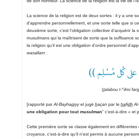
de son honneur. La science de la religion est la vie de l’I
La science de la religion est de deux sortes : il y a une 
d’apprendre personnellement, et une sorte telle que si ce
deuxième sorte, c’est l’obligation collective d’acquérir la s
musulmans qui la maîtrisent de sorte que la suffisance soi
la religion qu’il est une obligation d’ordre personnel d’ap
wasallam
:
(( ٌ على كُل مُسْلِم
(
t
alabou l-^ilmi far
i
[rapporté par
Al-Bayha
q
iyy
et jugé
h
açan
par le
ha
fi
dh
Al
une obligation pour tout musulman
” c’est-à-dire « e
Cette première sorte se classe également en différentes c
croyance, c’est-à-dire qu’il n’est permis à aucune person