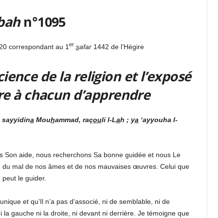
bah
n°1095
er
20 correspondant au 1
s
afar
1442 de l’Hégire
cience de la religion
et l’exposé
oire à chacun d’apprendre
sayyidin
a
Mou
h
ammad, raç
ou
li l-L
a
h ; y
a
‘ayyouha l-
ns Son aide, nous recherchons Sa bonne guidée et nous Le
e du mal de nos âmes et de nos mauvaises œuvres. Celui que
 peut le guider.
u unique et qu’Il n’a pas d’associé, ni de semblable, ni de
ni la gauche ni la droite, ni devant ni derrière. Je témoigne que