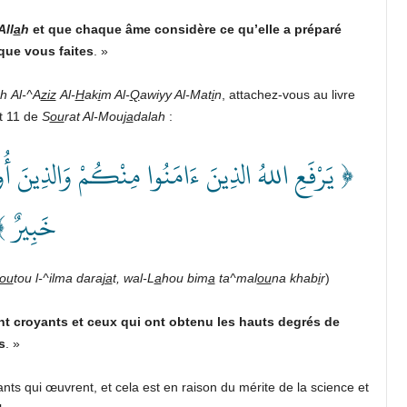
All
a
h
et que chaque âme considère ce qu’elle a préparé
que vous faites
. »
h
Al-^A
ziz
Al-
H
ak
i
m Al-
Q
awiyy Al-Mat
i
n
, attachez-vous au livre
et 11 de
S
ou
rat Al-Mouj
a
dalah
:
يَرْفَعِ اللهُ الذِينَ ءَامَنُوا مِنْكُمْ وَالذِينَ أُوت
خَبِير ﴾
ou
tou l-^ilma dara
ja
t, wal-L
a
hou bim
a
ta^mal
ou
na khab
i
r
)
nt croyants et ceux qui ont obtenu les hauts degrés de
s
. »
nts qui œuvrent, et cela est en raison du mérite de la science et