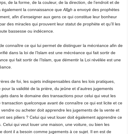
ps, de la forme, de la couleur, de la direction, de l’endroit et de
 y a également la connaissance que
All
a
h
a envoyé des prophètes
ment, afin d’enseigner aux gens ce qui constitue leur bonheur
ar des miracles qui prouvent leur statut de prophète et qu’Il les
oute bassesse ou indécence.
e connaître ce qui lui permet de distinguer la mécréance afin de
fié dans la loi de l’Islam est une mécréance qui fait sortir de
e qui fait sortir de l’Islam, que démentir la Loi révélée est une
éance.
ères de foi, les sujets indispensables dans les lois pratiques,
our la validité de la prière, du jeûne et d’autres jugements
sujets dans le domaine des transactions pour celui qui veut les
 transaction quelconque avant de connaître ce qui est licite et ce
ut vendre ou acheter doit apprendre les jugements de la vente et
sont ses piliers ? Celui qui veut louer doit également apprendre ce
 Celui qui veut louer une maison, une voiture, ou bien les
ce dont il a besoin comme jugements à ce sujet. Il en est de