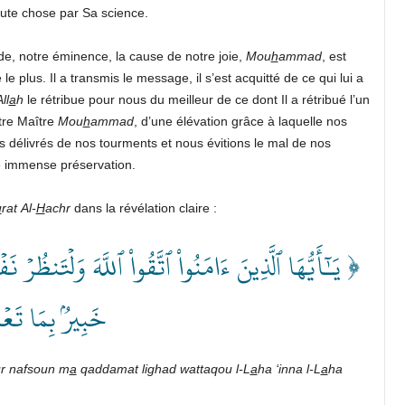
oute chose par Sa science.
de, notre éminence, la cause de notre joie,
Mou
h
ammad
, est
e plus. Il a transmis le message, il s’est acquitté de ce qui lui a
ll
a
h
le rétribue pour nous du meilleur de ce dont Il a rétribué l’un
tre Maître
Mou
h
ammad
, d’une élévation grâce à laquelle nos
s délivrés de nos tourments et nous évitions le mal de nos
e immense préservation.
u
rat
Al-
H
achr
dans la révélation claire :
يَـٰٓأَيُّهَا ٱلَّذِينَ ءَامَنُواْ ٱتَّقُواْ ٱللَّهَ وَلۡتَنظُرۡ نَفۡس
خَبِيرُۢ بِمَا ت ﴾
r nafsoun m
a
qaddamat lighad wattaqou l-L
a
ha ‘inna l-L
a
ha