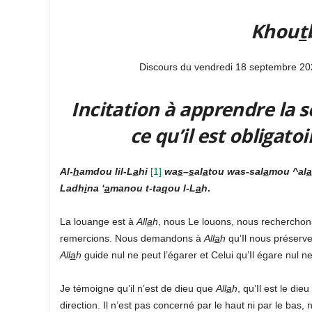
Khou
t
Discours du vendredi 18 septembre 20
Incitation à apprendre la s
ce qu’il est obligat
Al-
h
amdou lil-L
a
hi
[
1]
wa
s
–
s
al
a
tou was-sal
a
mou ^al
a
Ladh
i
na ‘
a
manou t-ta
q
ou l-L
a
h
.
La louange est à
All
a
h
, nous Le louons, nous rechercho
remercions. Nous demandons à
All
a
h
qu’Il nous préserv
All
a
h
guide nul ne peut l’égarer et Celui qu’Il égare nul ne
Je témoigne qu’il n’est de dieu que
All
a
h
, qu’Il est le die
direction. Il n’est pas concerné par le haut ni par le bas, 