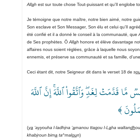
All
a
h
est sur toute chose Tout-puissant et qu’Il englobe t
Je témoigne que notre maître, notre bien aimé, notre gui
Son esclave et Son Messager, Son élu et celui qu’Il agréé l
été confié et il a donné le conseil à la communauté, que
A
de Ses prophètes. Ô
All
a
h
honore et élève davantage no
affaires nous soient réglées, grâce à laquelle nous soyon
ennemis, et préserve sa communauté et sa famille, d’un
Ceci étant dit, notre Seigneur dit dans le verset 18 de
s
o
﴿ ٞ مَّا قَدَّمَتۡ لِغَدٖۖ وَٱتَّقُواْ ٱللَّهَۚ إِنَّ ٱللَّهَ
َعۡمَلُونَ
(
y
a
‘ayyouha l-ladh
i
na ‘
a
manou tta
q
ou l-L
a
ha waltan
dh
ou
khab
i
roun bim
a
ta^mal
ou
n
)