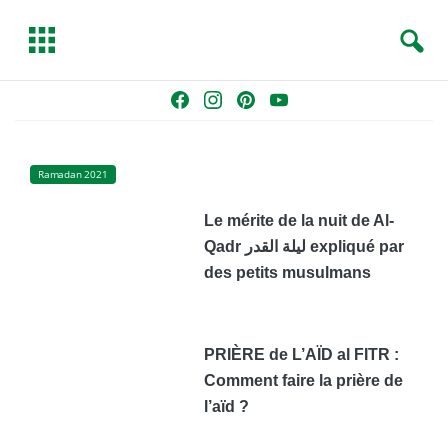
S
T
e
o
a
g
Skip
F
I
P
Y
r
g
to
a
n
i
o
c
l
content
c
s
n
u
h
e
e
t
t
T
Ramadan 2021
b
a
e
u
Le mérite de la nuit de Al-
o
g
r
b
Qadr ليلة القدر expliqué par
o
r
e
e
k
a
s
des petits musulmans
m
t
PRIÈRE de L’AÏD al FITR :
Comment faire la prière de
l’aïd ?