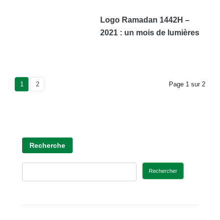
Logo Ramadan 1442H –
2021 : un mois de lumières
Current Page
1
Page
2
Page
1
sur
2
Recherche
Rechercher