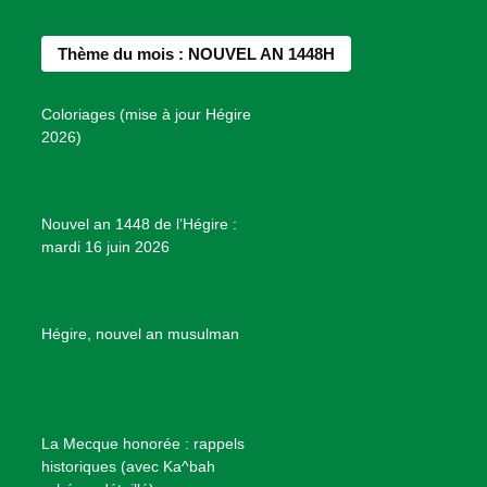
e
t
t
T
d
b
a
e
u
e
Thème du mois : NOUVEL AN 1448H
o
g
r
b
s
o
r
e
e
P
Coloriages (mise à jour Hégire
k
a
s
r
2026)
m
t
o
j
e
Nouvel an 1448 de l’Hégire :
t
mardi 16 juin 2026
s
d
e
B
Hégire, nouvel an musulman
i
e
n
f
La Mecque honorée : rappels
a
historiques (avec Ka^bah