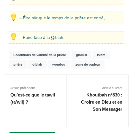
– Être sûr que le temps de la prière est entré,
– Faire face à la
Q
iblah.
Conditions de validité de la prière
ghousl
islam
prière
qiblah
woudou
zone de pudeur
Article précédent
Article suivant
Qu’est-ce que le tawil
Khoutbah n°830 :
(ta’wil) ?
Croire en Dieu et en
Son Messager