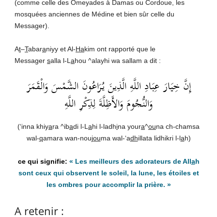
(comme celle des Omeyades à Damas ou Cordoue, les
mosquées anciennes de Médine et bien sûr celle du
Messager).
A
t
–
T
abar
a
niyy et Al-
Ha
kim ont rapporté que le
Messager
s
alla l-L
a
hou ^alayhi wa sallam a dit :
إِنَّ خِيَارَ عِبَادِ اللَّهِ الَّذِينَ يُرَاعُونَ الشَّمْسَ وَالْقَمَرَ
وَالنُّجُومَ وَالأَظِلَّةَ لِذِكْرِ اللَّهِ
(‘inna khiy
a
ra ^ib
a
di l-L
a
hi l-ladh
i
na your
a
^
ou
na ch-chamsa
wal-
q
amara wan-nou
jou
ma wal-‘a
dh
illata lidhikri l-l
a
h)
« Les meilleurs des adorateurs de All
a
h
sont ceux qui observent le soleil, la lune, les étoiles et
les ombres pour accomplir la prière. »
A retenir :