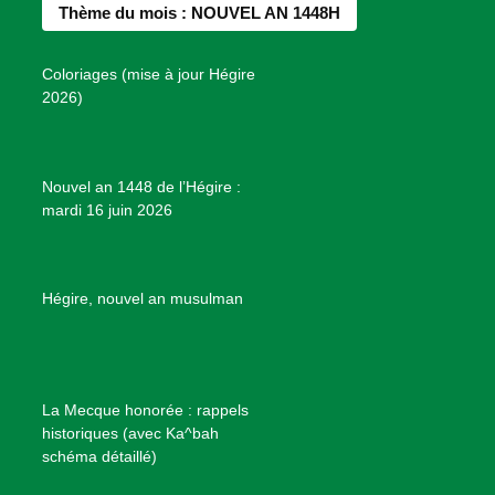
e
Thème du mois : NOUVEL AN 1448H
o
g
r
b
s
o
r
e
e
P
Coloriages (mise à jour Hégire
k
a
s
r
2026)
m
t
o
j
e
Nouvel an 1448 de l’Hégire :
t
mardi 16 juin 2026
s
d
e
B
Hégire, nouvel an musulman
i
e
n
f
La Mecque honorée : rappels
a
historiques (avec Ka^bah
i
schéma détaillé)
s