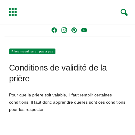
S
T
e
o
a
g
Skip
F
I
P
Y
r
g
to
a
n
i
o
c
l
content
c
s
n
u
h
e
Prière musulmane : pas à pas
e
t
t
T
b
a
e
u
Conditions de validité de la
o
g
r
b
o
r
e
e
prière
k
a
s
m
t
Pour que la prière soit valable, il faut remplir certaines
conditions. Il faut donc apprendre quelles sont ces conditions
pour les respecter.