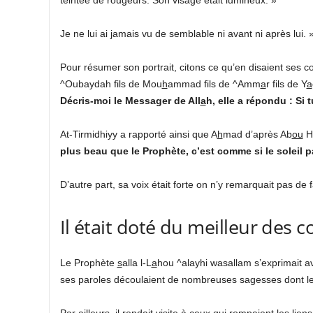
Je ne lui ai jamais vu de semblable ni avant ni après lui. 
Pour résumer son portrait, citons ce qu’en disaient ses
^Oubaydah fils de Mou
h
ammad fils de ^Amm
a
r fils de Y
a
Décris-moi le Messager de All
a
h, elle a répondu : Si t
At-Tirmidhiyy a rapporté ainsi que A
h
mad d’après Ab
ou
Ho
plus beau que le Prophète, c’est comme si le soleil 
D’autre part, sa voix était forte on n’y remarquait pas de 
Il était doté du meilleur des
Le Prophète
s
alla l-L
a
hou ^alayhi wasallam
s’exprimait a
ses paroles découlaient de nombreuses sagesses dont les 
Par ailleurs, il rendait visite à ceux qui rompaient les liens 