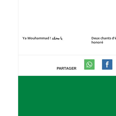
Ya Mouhammad ! يا محمّد
Deux chants d’
honoré
PARTAGER
A
s
s