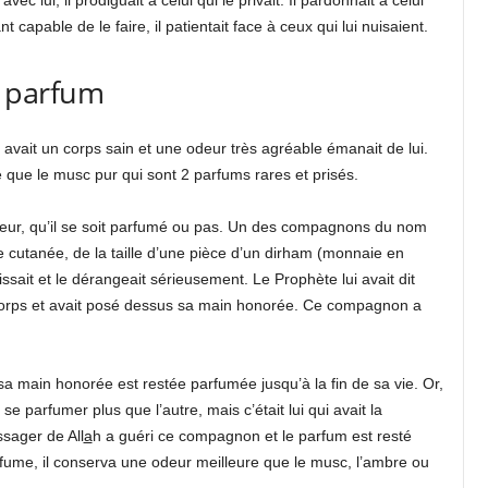
nt capable de le faire, il patientait face à ceux qui lui nuisaient.
n parfum
avait un corps sain et une odeur très agréable émanait de lui.
 que le musc pur qui sont 2 parfums rares et prisés.
odeur, qu’il se soit parfumé ou pas. Un des compagnons du nom
e cutanée, de la taille d’une pièce d’un dirham (monnaie en
oissait et le dérangeait sérieusement. Le Prophète lui avait dit
n corps et avait posé dessus sa main honorée. Ce compagnon a
a main honorée est restée parfumée jusqu’à la fin de sa vie. Or,
 parfumer plus que l’autre, mais c’était lui qui avait la
sager de All
a
h a guéri ce compagnon et le parfum est resté
rfume, il conserva une odeur meilleure que le musc, l’ambre ou