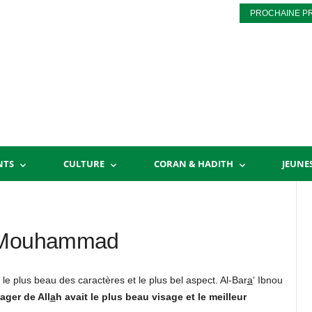
PROCHAINE P
NTS
CULTURE
CORAN & HADITH
JEUNE
é Mouhammad
 le plus beau des caractères et le plus bel aspect. Al-Bar
a
‘ Ibnou
ger de All
a
h avait le plus beau visage et le meilleur