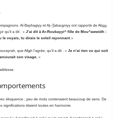
»
 compagnons. Al-Bayha
q
iyy et A
t
–
T
abar
a
niyy ont rapporté de Ab
ou
çir qu’il a dit : «
J’ai dit à Ar-Roubayyi^ fille de Mou^awwidh :
u le voyais, tu dirais le soleil rayonnant
.»
urayrah, que All
a
h l’agrée, qu’il a dit : «
Je n’ai rien vu qui soit
parcourait son visage.
»
faiblesse.
 comportements
vec éloquence ; peu de mots contenaient beaucoup de sens. De
significations étaient toutes en harmonie.
avec lui, il prodiguait à celui qui le privait. Il pardonnait à celui