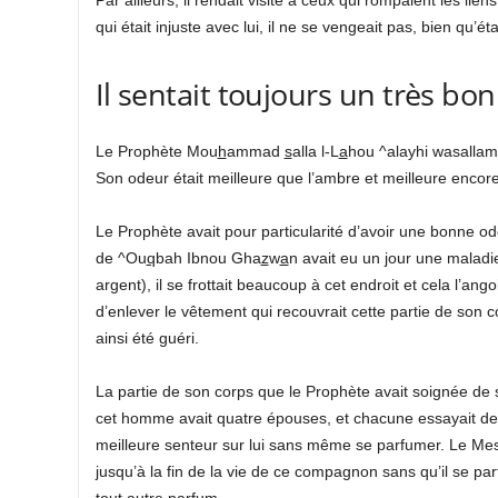
qui était injuste avec lui, il ne se vengeait pas, bien qu’éta
Il sentait toujours un très bo
Le Prophète Mou
h
ammad
s
alla l-L
a
hou ^alayhi wasallam 
Son odeur était meilleure que l’ambre et meilleure encore
Le Prophète avait pour particularité d’avoir une bonne 
de ^Ou
q
bah Ibnou Gha
z
w
a
n avait eu un jour une maladi
argent), il se frottait beaucoup à cet endroit et cela l’ang
d’enlever le vêtement qui recouvrait cette partie de so
ainsi été guéri.
La partie de son corps que le Prophète avait soignée de s
cet homme avait quatre épouses, et chacune essayait de se
meilleure senteur sur lui sans même se parfumer. Le Mes
jusqu’à la fin de la vie de ce compagnon sans qu’il se pa
tout autre parfum.