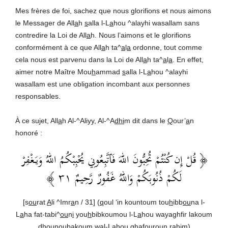
Mes frères de foi, sachez que nous glorifions et nous aimons
le Messager de All
a
h
s
alla l-L
a
hou ^alayhi wasallam sans
contredire la Loi de All
a
h. Nous l’aimons et le glorifions
conformément à ce que All
a
h ta^
a
l
a
ordonne, tout comme
cela nous est parvenu dans la Loi de All
a
h ta^
a
l
a
. En effet,
aimer notre Maître Mou
h
ammad
s
alla l-L
a
hou ^alayhi
wasallam est une obligation incombant aux personnes
responsables.
À ce sujet, All
a
h Al-^Aliyy, Al-^A
dhi
m dit dans le
Q
our’
a
n
honoré :
﴿ قُلْ إِن كُنْتُمْ تُحِبُّونَ اللهَ فَٱتَّبِعُونِي يُحْبِبْكُمُ اللهُ وَيَغْفِرْ
لَكُمْ ذُنُوبَكُمْ وَاللهُ غَفُورٌ رَّحِيمٌ ٣١ ﴾
[s
ou
rat
A
li ^Imr
a
n / 31] (
q
oul ‘in kountoum tou
h
ibb
ou
na l-
L
a
ha fat-tabi^
ou
n
i
you
h
bibkoumou l-L
a
hou wayaghfir lakoum
dhoun
ou
bakoum wal-L
a
hou ghaf
ou
roun ra
hi
m)