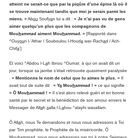
atteint ne serait-ce que par la piqûre d’une épine là où il
se trouve maintenant tandis que moi je serais parmi les
miens. »
Ab
ou
Soufy
a
n lui a dit :
« Je n’ai pas vu de gens
aimer quelqu’un plus que les compagnons de
Mou
h
ammad aiment Mou
h
ammad. »
[Rapporté dans
^Ouy
ou
n l-‘Athar / Souboulou l-Houd
a
war-Rach
a
d / Ach-
Chif
a
’]
Et voici ^Abdou l-L
a
h Ibnou ^Oumar, à qui on avait dit un
jour, lorsque sa jambe s’était retrouvée quasiment paralysée
:
« Mentionne le nom de celui que tu aimes le plus. »
Il
avait tout de suite dit :
« Y
a
Mou
h
ammad ! »
ce qui signifie :
« Ô Mou
h
ammad ! »
Il s’est alors relevé guéri et en bonne
santé par le secret et la bénédiction de son amour envers le
Messager de All
a
h
s
alla l-L
a
hou ^alayhi wasallam.
Ô All
a
h, nous Te demandons et nous nous adressons à Toi
par Ton prophète, le Prophète de la miséricorde, Ô
Mou
h
ammad, nous nous adressons par toi à notre Seigneur