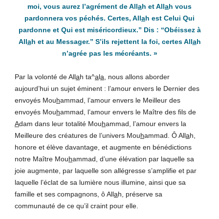
moi, vous aurez l’agrément de All
a
h et All
a
h vous
pardonnera vos péchés. Certes, All
a
h est Celui Qui
pardonne et Qui est miséricordieux.” Dis : “Obéissez à
All
a
h et au Messager.” S’ils rejettent la foi, certes All
a
h
n’agrée pas les mécréants
. »
Par la volonté de All
a
h ta^
a
l
a
, nous allons aborder
aujourd’hui un sujet éminent : l’amour envers le Dernier des
envoyés Mou
h
ammad, l’amour envers le Meilleur des
envoyés Mou
h
ammad, l’amour envers le Maître des fils de
A
dam dans leur totalité Mou
h
ammad, l’amour envers la
Meilleure des créatures de l’univers Mou
h
ammad. Ô All
a
h,
honore et élève davantage, et augmente en bénédictions
notre Maître Mou
h
ammad, d’une élévation par laquelle sa
joie augmente, par laquelle son allégresse s’amplifie et par
laquelle l’éclat de sa lumière nous illumine, ainsi que sa
famille et ses compagnons, ô All
a
h, préserve sa
communauté de ce qu’il craint pour elle.