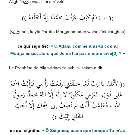
All
a
h ^a
zz
a wa
j
all lui a révélé :
(( يَا ءَادَمُ كَيْفَ عَرَفْتَ محمَّدًا وَلَمْ أَخْلُقْهُ ))
(y
a
A
dam, kayfa ^arafta Mou
h
ammadan walam ‘akhlou
q
hou)
« Ô
A
dam, comment as-tu connu
Mou
h
ammad, alors que Je ne l’ai pas encore créé
[3]
? »
Le Prophète de All
a
h
A
dam ^alayhi s- sal
a
m a dit :
(( لأَنَّكَ يَا رَبِّ لَمَّا خَلَقْتَنِي رَفَعْتُ رَأْسِي فَرَأَيْتُ اسْمَهُ
عَلى قَوَائِمِ العَرْشِ مَكْتُوبًا لا إِلَهَ إِلَّا اللهُ محمدٌ رَسولُ
اللهِ ، فَعَلِمْتُ أَنَّكَ لَمْ تُضِفْ إِلى اسْمِكَ إِلَّا أَحَبَّ
الخَلْقِ إِلَيْكَ ))
«
Ô Seigneur, parce que lorsque Tu m’as