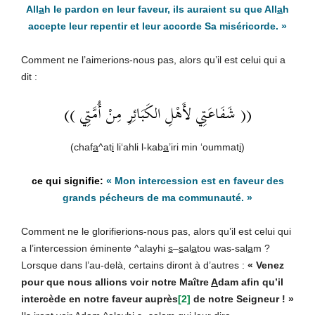
All
a
h le pardon en leur faveur, ils auraient su que All
a
h
accepte leur repentir et leur accorde Sa miséricorde
. »
Comment ne l’aimerions-nous pas, alors qu’il est celui qui a
dit :
(( شَفَاعَتِي لأَهْلِ الكَبَائِرِ مِنْ أُمَّتِي ))
(chaf
a
^at
i
li‘ahli l-kab
a
’iri min ‘oummat
i
)
«
Mon intercession est en faveur des
grands pécheurs de ma communauté
. »
Comment ne le glorifierions-nous pas, alors qu’il est celui qui
a l’intercession éminente ^alayhi
s
–
s
al
a
tou was-sal
a
m ?
Lorsque dans l’au-delà, certains diront à d’autres :
« Venez
pour que nous allions voir notre Maître
A
dam afin qu’il
intercède en notre faveur auprès
[2]
de notre Seigneur ! »