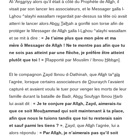
Al-‘An
sa
riyy alors qu’il était à côté du Prophète de All
a
h, il
visait par son lancer les associateurs, et le Messager
s
alla l-
L
a
hou ^alayhi wasallam regardait par-dessus sa tête où avait
atterri le lancer alors Ab
ou
T
al
h
ah a gonflé son torse afin de
protéger le Messager de All
a
h
s
alla l-L
a
hou ^alayhi wasallam
et se mit à dire :
« Je t’aime plus que mon père et ma
mère ô Messager de All
a
h ! Ne te montre pas afin que tu
ne sois pas atteint par une flèche, je préfère être atteint
plutôt que toi ! »
[Rapporté par Mouslim / Ibnou
H
ibb
a
n].
Et le compagnon
Z
ayd Ibnou d-Dathinah, que All
a
h ta^
a
l
a
l’agrée, lorsque certains associateurs de
Q
ouraych l’avaient
capturé et avaient voulu le tuer pour venger les morts de leur
famille durant la bataille de Badr, Ab
ou
Soufy
a
n Ibnou
H
arb
lui avait dit :
« Je te conjure par All
a
h, Zayd, aimerais-tu
que ce soit Mou
h
ammad qui soit maintenant à ta place,
afin que nous le tuions tandis que toi tu resterais sain
et sauf parmi les tiens ? »
,
Z
ayd, que All
a
h l’agrée, lui a
alors répondu :
« Par All
a
h, je n’aimerais pas qu’il soit