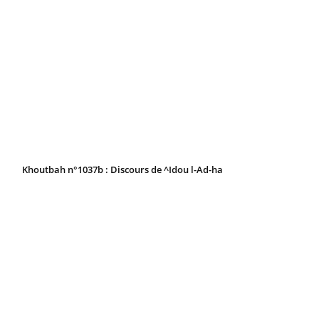
Khoutbah n°1037b : Discours de ^Idou l-Ad-ha