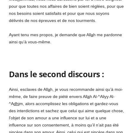
pour que toutes nos affaires de bien soient réglées, pour que
nos besoins soient satisfaits et pour que nous soyons
délivrés de nos épreuves et de nos tourments.
Ayant tenu mes propos, je demande que All
a
h me pardonne
ainsi qu’à vous-même.
Dans le second discours :
Ainsi, esclaves de All
a
h, je vous recommande ainsi qu’à moi-
même, de faire preuve de piété envers All
a
h Al-^Aliyy Al-
^A
dhi
m, alors accomplissez les obligations et gardez-vous
des interdictions et sachez que celui qui aime quelque chose,
l’objet de son amour a une influence sur lui et a une
influence sur son consentement, à moins qu’il n’ait pas été
sincère dans son amour. Ainsi, celui qui est sincère dans son