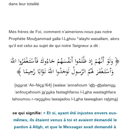
dans leur totalité
Mes frères de Foi, comment n’aimerions-nous pas notre
Prophète Mou
h
ammad
s
alla l-L
a
hou ^alayhi wasallam, alors
qu’il est celui au sujet de qui notre Seigneur a dit :
﴿ وَلَوْ أَنَّهُمْ إِذ ظَّلَمُوا أَنفُسَهُمْ جَاءُوكَ فَٱسْتَغْفَرُوا اللهَ
وَٱسْتَغْفَرَ لَهُمُ الرَّسولُ لَوَجَدُوا اللهَ تَوَّابًا رَّحِيمًا ﴾
[s
ou
rat ‘An-Niç
a
’/64] (walaw ‘annahoum ‘i
dh
–
dh
alam
ou
‘anfouçahoum
ja
’
ou
ka fastaghfarou l-L
a
ha wastaghfara
lahoumou r-raç
ou
lou lawa
j
adou l-L
a
ha taww
a
ban ra
hi
m
a
)
«
Et si, ayant été injustes envers eux-
mêmes, ils étaient venus à toi et avaient demandé le
pardon à All
a
h, et que le Messager avait demandé à