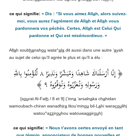
« Dis : “Si vous aimez All
a
h, alors suivez-
moi, vous aurez l’agrément de All
a
h et All
a
h vous
pardonnera vos péchés. Certes, All
a
h est Celui Qui
pardonne et Qui est miséricordieux. »
All
a
h soub
ha
nah
ou
wata^
a
l
a
dit aussi dans une autre ‘
a
yah
au sujet de celui qu’Il agrée le plus et qu’Il a élu :
﴿ إِنَّا أَرْسَلْنَاكَ شَاهِدًا وَمُبَشِّرًا وَنَذِيرًا ٨ لِّتُؤْمِنُوا بِاللهِ
وَرَسُولِهِ وَتُعَزِّرُوهُ وَتُوَقِّرُوهُ ٩ ﴾
[s
ou
rat Al-Fat
h
/ 8 et 9] (‘inn
a
‘arsaln
a
ka ch
a
hidan
wamoubach-chiran wanadh
i
r
a
litou’min
ou
bil-L
a
hi waraç
ou
lih
i
watou^a
zz
ir
ou
hou watouwa
qq
ir
ou
h)
« Nous t’avons certes envoyé en tant
que témoin, annonciateur de bonnes nouvelles et