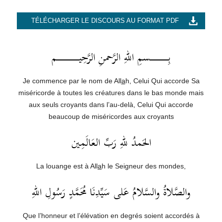
TÉLÉCHARGER LE DISCOURS AU FORMAT PDF
بِــــــــــــــــــسمِ اللهِ الرَّحمنِ الرَّحِيــــــــــــــــــــــم
Je commence par le nom de All
a
h, Celui Qui accorde Sa
miséricorde à toutes les créatures dans le bas monde mais
aux seuls croyants dans l’au-delà, Celui Qui accorde
beaucoup de miséricordes aux croyants
الحَمدُ للهِ رَبِّ العَالَمِين
La louange est à All
a
h le Seigneur des mondes,
والصَّلاةُ والسَّلامُ عَلى سَيِّدِنَا مُحَمَّدٍ رَسُولِ اللهِ
Que l’honneur et l’élévation en degrés soient accordés à