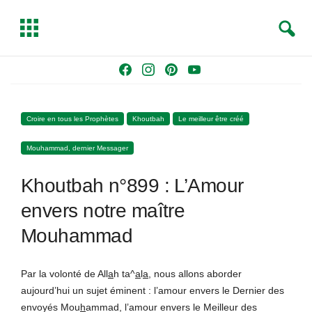
S
T
e
o
a
g
Skip
F
I
P
Y
r
g
to
a
n
i
o
c
l
content
c
s
n
u
h
e
Croire en tous les Prophètes
Khoutbah
Le meilleur être créé
e
t
t
T
b
a
e
u
Mouhammad, dernier Messager
o
g
r
b
o
r
e
e
Khoutbah n°899 : L’Amour
k
a
s
m
t
envers notre maître
Mouhammad
Par la volonté de All
a
h ta^
a
l
a
, nous allons aborder
aujourd’hui un sujet éminent : l’amour envers le Dernier des
envoyés Mou
h
ammad, l’amour envers le Meilleur des