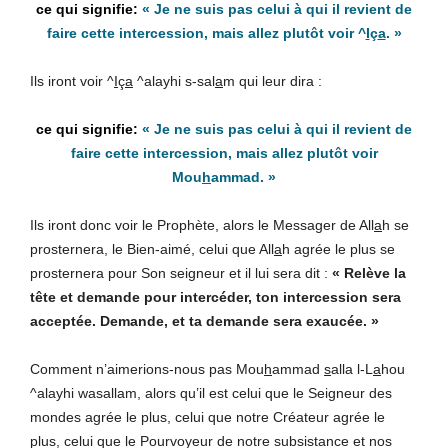
« Je ne suis pas celui à qui il revient de
faire cette intercession, mais allez plutôt voir ^
I
ç
a
. »
Ils iront voir ^
I
ç
a
^alayhi s-sal
a
m qui leur dira :
« Je ne suis pas celui à qui il revient de
faire cette intercession, mais allez plutôt voir
Mou
h
ammad. »
Ils iront donc voir le Prophète, alors le Messager de All
a
h se
prosternera, le Bien-aimé, celui que All
a
h agrée le plus se
prosternera pour Son seigneur et il lui sera dit :
« Relève la
tête et demande pour intercéder, ton intercession sera
acceptée. Demande, et ta demande sera exaucée. »
Comment n’aimerions-nous pas Mou
h
ammad
s
alla l-L
a
hou
^alayhi wasallam, alors qu’il est celui que le Seigneur des
mondes agrée le plus, celui que notre Créateur agrée le
plus, celui que le Pourvoyeur de notre subsistance et nos