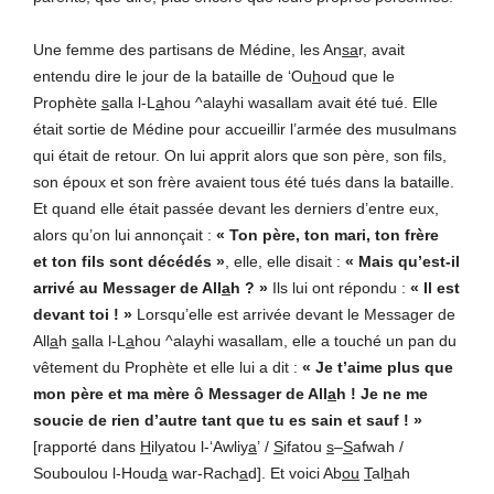
Une femme des partisans de Médine, les An
sa
r, avait
entendu dire le jour de la bataille de ‘Ou
h
oud que le
Prophète
s
alla l-L
a
hou ^alayhi wasallam avait été tué. Elle
était sortie de Médine pour accueillir l’armée des musulmans
qui était de retour. On lui apprit alors que son père, son fils,
son époux et son frère avaient tous été tués dans la bataille.
Et quand elle était passée devant les derniers d’entre eux,
alors qu’on lui annonçait :
« Ton père, ton mari, ton frère
et ton fils sont décédés »
, elle, elle disait :
« Mais qu’est-il
arrivé au Messager de All
a
h ? »
Ils lui ont répondu :
« Il est
devant toi ! »
Lorsqu’elle est arrivée devant le Messager de
All
a
h
s
alla l-L
a
hou ^alayhi wasallam, elle a touché un pan du
vêtement du Prophète et elle lui a dit :
« Je t’aime plus que
mon père et ma mère ô Messager de All
a
h ! Je ne me
soucie de rien d’autre tant que tu es sain et sauf ! »
[rapporté dans
H
ilyatou l-‘Awliy
a
’ /
S
ifatou
s
–
S
afwah /
Souboulou l-Houd
a
war-Rach
a
d]. Et voici Ab
ou
T
al
h
ah