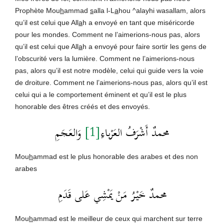
Prophète Mou
h
ammad
s
alla l-L
a
hou ^alayhi wasallam, alors
qu’il est celui que All
a
h a envoyé en tant que miséricorde
pour les mondes. Comment ne l’aimerions-nous pas, alors
qu’il est celui que All
a
h a envoyé pour faire sortir les gens de
l’obscurité vers la lumière. Comment ne l’aimerions-nous
pas, alors qu’il est notre modèle, celui qui guide vers la voie
de droiture. Comment ne l’aimerions-nous pas, alors qu’il est
celui qui a le comportement éminent et qu’il est le plus
honorable des êtres créés et des envoyés.
وَالعَجَمِ
[1]
محمدٌ أَشْرَفُ العَرْباءِ
Mou
h
ammad est le plus honorable des arabes et des non
arabes
محمدٌ خَيْرُ مَنْ يَمْشِي عَلى قَدَمِ
Mou
h
ammad est le meilleur de ceux qui marchent sur terre