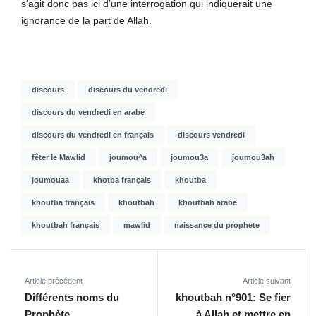
s’agit donc pas ici d’une interrogation qui indiquerait une
ignorance de la part de All
a
h.
discours
discours du vendredi
discours du vendredi en arabe
discours du vendredi en français
discours vendredi
fêter le Mawlid
joumou^a
joumou3a
joumou3ah
joumouaa
khotba français
khoutba
khoutba français
khoutbah
khoutbah arabe
khoutbah français
mawlid
naissance du prophete
Article précédent
Article suivant
Différents noms du
khoutbah n°901: Se fier
Prophète
à Allah et mettre en