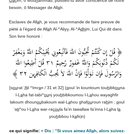
Qa
çim, ô Mou
h
ammad, puisses-tu avoir conscience de notre
besoin, ô Messager de All
a
h.
Esclaves de All
a
h, je vous recommande de faire preuve de
piété à l’égard de All
a
h Al-^Aliyy, Al-^A
dhi
m, Lui Qui dit dans
Son livre honoré :
﴿ قُلْ إِن كُنْتُمْ تُحِبُّونَ اللهَ فَٱتَّبِعُونِي يُحْبِبْكُمُ اللهُ وَيَغْفِرْ
لَكُمْ ذُنُوبَكُمْ وَاللهُ غَفورٌ رَّحِيمٌ ٣١ قُلْ أَطِيعُوا اللهَ
وَالرَّسُولَ فَإِن تَوَلَّوْا فَإِنَّ اللهَ لاَ يُحِبُّ الْكَافِرِين ٣٢ ﴾
[s
ou
rat ‘
A
li ^Imr
a
n / 31 et 32] (
q
oul ‘in kountoum tou
h
ibb
ou
na
l-L
a
ha fat-tabi^
ou
n
i
you
h
bibkoumou l-L
a
hou wayaghfir
lakoum dhoun
ou
bakoum wal-L
a
hou ghaf
ou
roun ra
hi
m ;
q
oul
‘a
ti
^ou l-L
a
ha war-raç
ou
la fa’in tawallaw fa’inna l-L
a
ha l
a
you
h
ibbou l-k
a
fir
i
n)
«
Dis : “Si vous aimez All
a
h, alors suivez-