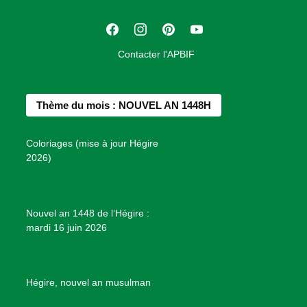
a
t
F
I
P
Y
i
a
n
i
o
o
Contacter l'APBIF
c
s
n
u
n
e
t
t
T
d
b
a
e
u
e
Thème du mois : NOUVEL AN 1448H
o
g
r
b
s
o
r
e
e
P
Coloriages (mise à jour Hégire
k
a
s
r
2026)
m
t
o
j
e
Nouvel an 1448 de l’Hégire :
t
mardi 16 juin 2026
s
d
e
B
Hégire, nouvel an musulman
i