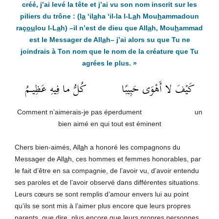
créé, j’ai levé la tête et j’ai vu son nom inscrit sur les
piliers du trône : (l
a
‘il
a
ha ‘il-la l-L
a
h Mou
h
ammadoun
raç
ou
lou l-L
a
h
) –
il n’est de dieu que All
a
h, Mou
h
ammad
est le Messager de All
a
h
–
j’ai alors su que Tu ne
joindrais à Ton nom que le nom de la créature que Tu
agrées le plus.
»
كَيْفَ لا أَهْوَى حَبِيبًا كُلُّ ما فِيهِ عَظِيــمُ
Comment n’aimerais-je pas éperdument un
bien aimé en qui tout est éminent
Chers bien-aimés, All
a
h a honoré les compagnons du
Messager de All
a
h, ces hommes et femmes honorables, par
le fait d’être en sa compagnie, de l’avoir vu, d’avoir entendu
ses paroles et de l’avoir observé dans différentes situations.
Leurs cœurs se sont remplis d’amour envers lui au point
qu’ils se sont mis à l’aimer plus encore que leurs propres
parents, que dire, plus encore que leurs propres personnes.