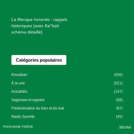
e
n
f
La Mecque honorée : rappels
a
historiques (avec Ka^bah
i
schéma détaillé)
s
a
n
Catégories populaires
c
e
I
Khoutbah
(556)
s
À la une
(521)
l
Actualités
(147)
a
Sagesses et rappels
(58)
m
Prédestination du bien et du mal
(97)
i
Radio Sunnite
(45)
q
u
Cours
(43)
PROCHAINE PRIÈRE
Voir plus
e