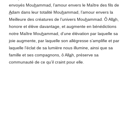
envoyés Mou
h
ammad, l’amour envers le Maître des fils de
A
dam dans leur totalité Mou
h
ammad, l’amour envers la
Meilleure des créatures de l’univers Mou
h
ammad. Ô All
a
h,
honore et élève davantage, et augmente en bénédictions
notre Maître Mou
h
ammad, d’une élévation par laquelle sa
joie augmente, par laquelle son allégresse s’amplifie et par
laquelle l’éclat de sa lumière nous illumine, ainsi que sa
famille et ses compagnons, ô All
a
h, préserve sa
communauté de ce qu’il craint pour elle.