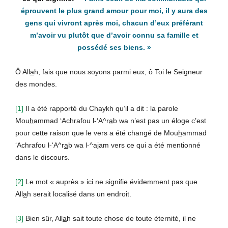
éprouvent le plus grand amour pour moi, il y aura des
gens qui vivront après moi, chacun d’eux préférant
m’avoir vu plutôt que d’avoir connu sa famille et
possédé ses biens
. »
Ô All
a
h, fais que nous soyons parmi eux, ô Toi le Seigneur
des mondes.
[1]
Il a été rapporté du Chaykh qu’il a dit : la parole
Mou
h
ammad ‘Achrafou l-‘A^r
a
b wa n’est pas un éloge c’est
pour cette raison que le vers a été changé de Mou
h
ammad
‘Achrafou l-‘A^r
a
b wa l-^a
j
am vers ce qui a été mentionné
dans le discours.
[2]
Le mot « auprès » ici ne signifie évidemment pas que
All
a
h serait localisé dans un endroit.
[3]
Bien sûr, All
a
h sait toute chose de toute éternité, il ne