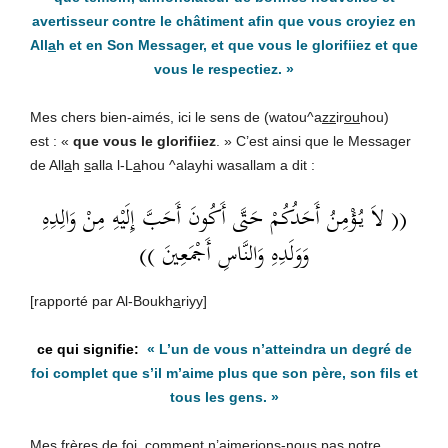
avertisseur contre le châtiment afin que vous croyiez en
All
a
h et en Son Messager, et que vous le glorifiiez et que
vous le respectiez. »
Mes chers bien-aimés, ici le sens de (watou^a
zz
ir
ou
hou)
est : «
que vous le glorifiiez
. » C’est ainsi que le Messager
de All
a
h
s
alla l-L
a
hou ^alayhi wasallam a dit :
(( لاَ يُؤْمِنُ أَحَدُكُمْ حَتَّى أَكُونَ أَحَبَّ إِلَيْهِ مِنْ وَالِدِهِ
وَوَلَدِهِ وَالنَّاسِ أَجْمَعِينَ ))
[rapporté par Al-Boukh
a
riyy]
«
L’un de vous n’atteindra un degré de
foi complet que s’il m’aime plus que son père, son fils et
tous les gens
. »
Mes frères de foi, comment n’aimerions-nous pas notre