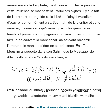
amour envers le Prophète, c’est celui en qui les signes de
cette influence se manifestent. Parmi ces signes, il y a le fait
de le prendre pour guide
s
alla l-L
a
hou ^alayhi wasallam,
d’œuvrer conformément à sa Sounnah, de le glorifier et de le
vénérer, d’aimer ceux qu’il aimait parmi les gens de sa
famille et parmi ses compagnons, de souvent invoquer en sa
faveur, de souvent le mentionner, de souvent ressentir
l’amour et le manque d’être en sa présence. En effet,
Mouslim a rapporté dans son
S
a
hih
, que le Messager de
All
a
h,
s
alla l-L
a
hou ^alayhi wasallam, a dit :
(( مِنْ أَشَدِّ أُمَّتِي لي حُبًّا نَاسٌ يَكُونُونَ بَعْدِي يَوَدُّ
أَحَدُهُمْ لَوْ رَءَاني بِأَهْلِهِ وَمالِهِ ))
(min ‘achaddi ‘oummat
i
l
i
h
oubban n
a
çoun yak
ou
n
ou
na ba^d
i
yawaddou ‘a
h
adouhoum law ra’
a
n
i
bi’ahlih
i
wam
a
lih)
«
Parmi ceux de ma communauté qui