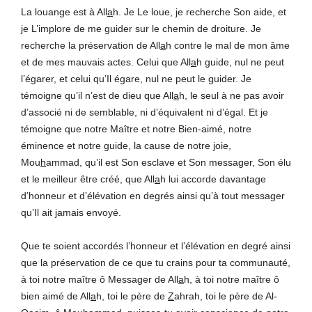
La louange est à All
a
h. Je Le loue, je recherche Son aide, et
je L’implore de me guider sur le chemin de droiture. Je
recherche la préservation de All
a
h contre le mal de mon âme
et de mes mauvais actes. Celui que All
a
h guide, nul ne peut
l’égarer, et celui qu’Il égare, nul ne peut le guider. Je
témoigne qu’il n’est de dieu que All
a
h, le seul à ne pas avoir
d’associé ni de semblable, ni d’équivalent ni d’égal. Et je
témoigne que notre Maître et notre Bien-aimé, notre
éminence et notre guide, la cause de notre joie,
Mou
h
ammad, qu’il est Son esclave et Son messager, Son élu
et le meilleur être créé, que All
a
h lui accorde davantage
d’honneur et d’élévation en degrés ainsi qu’à tout messager
qu’Il ait jamais envoyé.
Que te soient accordés l’honneur et l’élévation en degré ainsi
que la préservation de ce que tu crains pour ta communauté,
à toi notre maître ô Messager de All
a
h, à toi notre maître ô
bien aimé de All
a
h, toi le père de
Z
ahrah, toi le père de Al-