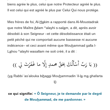
biens agrée le plus, celui que notre Protecteur agréé le plus.
Il est celui qui est agréé le plus par Celui Qui nous protège.
Mes frères de foi, Al-
Ha
kim a rapporté dans Al-Moustadrak
que notre Maître
A
dam ^alayhi s-sal
a
m, a dit, après avoir
désobéi à son Seigneur –et cette désobéissance était un
petit péché qui ne comportait aucune bassesse ni aucune
indécence– et ceci avant même que Mou
h
ammad
s
alla l-
L
a
hou ^alayhi wasallam ne soit créé, il a dit :
(( يَا رَبِّ أَسْأَلُكَ بِحَقِّ محمدٍ إِلَّا ما غَفَرْتَ لي ))
(y
a
Rabbi ‘as’alouka bi
h
a
qq
i Mou
h
ammadin ‘il-l
a
m
a
ghafarta
l
i
)
« Ô Seigneur, je te demande par le degré
de Mou
h
ammad, de me pardonner. »