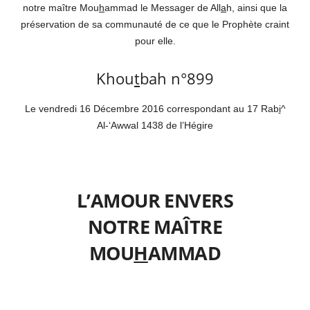
notre maître Mou
h
ammad le Messager de All
a
h, ainsi que la
préservation de sa communauté de ce que le Prophète craint
pour elle.
Khou
t
bah n°899
Le vendredi 16 Décembre 2016 correspondant au 17 Rab
i
^
Al-‘Awwal 1438 de l’Hégire
L’AMOUR ENVERS
NOTRE MAÎTRE
MOU
H
AMMAD