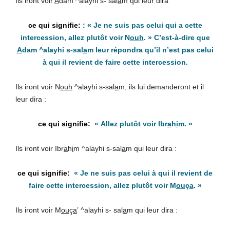
Ils iront voir
A
dam ^alayhi s- sal
a
m qui leur dira
: «
Je ne suis pas celui qui a cette
intercession,
allez plutôt voir N
ouh
. » C’est-à-dire que
A
dam ^alayhi s-sal
a
m leur répondra qu’il n’est pas celui
à qui il revient de faire cette intercession.
Ils iront voir N
ouh
^alayhi s-sal
a
m, ils lui demanderont et il
leur dira :
« Allez plutôt voir Ibr
a
h
i
m. »
Ils iront voir Ibr
a
h
i
m ^alayhi s-sal
a
m qui leur dira :
« Je ne suis pas celui à qui il revient de
faire cette intercession, allez plutôt voir M
ou
ç
a
. »
Ils iront voir M
ou
ç
a
’ ^alayhi s- sal
a
m qui leur dira :