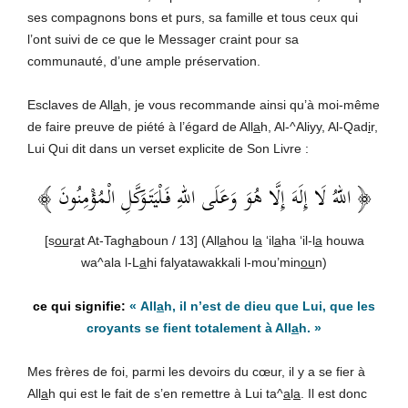
ses compagnons bons et purs, sa famille et tous ceux qui
l’ont suivi de ce que le Messager craint pour sa
communauté, d’une ample préservation.
Esclaves de All
a
h, je vous recommande ainsi qu’à moi-même
de faire preuve de piété à l’égard de All
a
h, Al-^Aliyy, Al-Qad
i
r,
Lui Qui dit dans un verset explicite de Son Livre :
﴾
اللهُ لَا إِلَهَ إِلَّا هُوَ وَعَلَى اللهِ فَلْيَتَوَكَّلِ الْمُؤْمِنُونَ
﴿
[s
ou
r
a
t At-Tagh
a
boun / 13] (All
a
hou l
a
‘il
a
ha ‘il-l
a
houwa
wa^ala l-L
a
hi falyatawakkali l-mou’min
ou
n)
«
All
a
h, il n’est de dieu que Lui, que les
croyants se fient totalement à All
a
h
.
»
Mes frères de foi, parmi les devoirs du cœur, il y a se fier à
All
a
h qui est le fait de s’en remettre à Lui ta^
a
l
a
. Il est donc