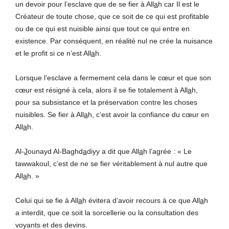
un devoir pour l’esclave que de se fier à All
a
h car Il est le
Créateur de toute chose, que ce soit de ce qui est profitable
ou de ce qui est nuisible ainsi que tout ce qui entre en
existence. Par conséquent, en réalité nul ne crée la nuisance
et le profit si ce n’est All
a
h.
Lorsque l’esclave a fermement cela dans le cœur et que son
cœur est résigné à cela, alors il se fie totalement à All
a
h,
pour sa subsistance et la préservation contre les choses
nuisibles. Se fier à All
a
h, c’est avoir la confiance du cœur en
All
a
h.
Al-
J
ounayd Al-Baghd
a
diyy a dit que All
a
h l’agrée : « Le
tawwakoul, c’est de ne se fier vérita­blement à nul autre que
All
a
h. »
Celui qui se fie à All
a
h évitera d’avoir recours à ce que All
a
h
a interdit, que ce soit la sorcellerie ou la consultation des
voyants et des devins.