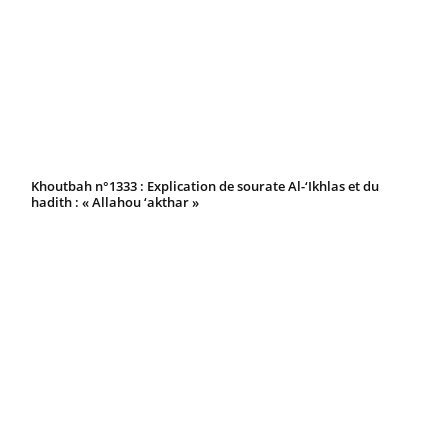
Khoutbah n°1333 : Explication de sourate Al-‘Ikhlas et du
hadith : « Allahou ‘akthar »