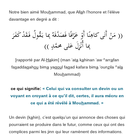
Notre bien aimé Mou
h
ammad, que All
a
h l’honore et l’élève
davantage en degré a dit :
(( مَنْ أَتَى كاهِنًا أَوْ عَرّافًا فَصَدَّقَهُ بِما يَقُولُ فَقَدْ كَفَرَ
بِما أُنْزِلَ عَلى محمَّدٍ ))
[rapporté par Al-
Ha
kim] (man ‘at
a
k
a
hinan ‘aw ^arr
a
fan
fa
s
adda
q
ah
ou
bim
a
ya
qou
l fa
q
ad kafara bim
a
‘oun
z
ila ^al
a
Mou
h
ammad)
«
Celui qui va consulter un devin ou un
voyant en croyant à ce qu’il dit, certes, il aura mécru en
ce qui a été révélé à Mou
h
ammad
. »
Un devin (k
a
hin), c’est quelqu’un qui annonce des choses qui
pourraient se produire dans le futur, comme ceux qui ont des
complices parmi les
j
inn qui leur ramènent des informations.