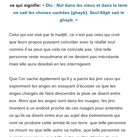
«
Dis : Nul dans les cieux et dans la terre
ne sait les choses cachées (ghayb). Seul All
a
h sait le
ghayb.
»
Celui qui est visé par le had
i
th, ce n’est pas celui qui croit
que leurs propos puissent coïncider avec la réalité tout
comme il se peut que cela ne coïncide pas. Une telle
personne reste musulmane et ne devient pas mécréante
mais elle aura désobéi en les interrogeant.
Que l’on sache également qu’il y a parmi les
j
inn ceux qui
espionnent les anges en essayant d’écouter ce que les
anges chargés de faire descendre la pluie se disent entre
eux. Alors que les anges sont dans les nuages, les
j
inn
montent à un endroit proche de ces nuages pour entendre
ce qu’ils se disent entre eux au sujet des événements qui
vont se produire cette année-là sur terre, que telle personne
va mourir ou que telle autre va naître, que telle personne va