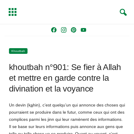
S
T
e
o
a
g
Skip
F
I
P
Y
r
g
to
a
n
i
o
c
l
content
c
s
n
u
h
e
Khoutbah
e
t
t
T
b
a
e
u
khoutbah n°901: Se fier à Allah
o
g
r
b
o
r
e
e
et mettre en garde contre la
k
a
s
divination et la voyance
m
t
Un devin (k
a
hin), c’est quelqu’un qui annonce des choses qui
pourraient se produire dans le futur, comme ceux qui ont des
complices parmi les
j
inn qui leur ramènent des informations.
Il se base sur leurs informations puis annonce aux gens que
telle ou telle chose va se produire. Quant au voyant, c’est