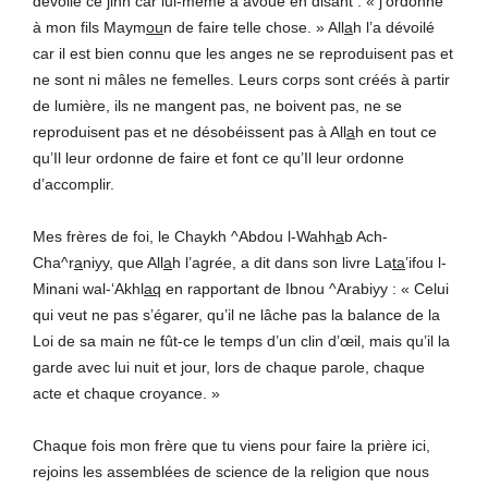
dévoilé ce
j
inn car lui-même a avoué en disant : « j’ordonne
à mon fils Maym
ou
n de faire telle chose. » All
a
h l’a dévoilé
car il est bien connu que les anges ne se reproduisent pas et
ne sont ni mâles ne femelles. Leurs corps sont créés à partir
de lumière, ils ne mangent pas, ne boivent pas, ne se
reproduisent pas et ne désobéissent pas à All
a
h en tout ce
qu’Il leur ordonne de faire et font ce qu’Il leur ordonne
d’accomplir.
Mes frères de foi, le Chaykh ^Abdou l-Wahh
a
b Ach-
Cha^r
a
niyy, que All
a
h l’agrée, a dit dans son livre La
ta
’ifou l-
Minani wal-‘Akhl
aq
en rapportant de Ibnou ^Arabiyy : « Celui
qui veut ne pas s’égarer, qu’il ne lâche pas la balance de la
Loi de sa main ne fût-ce le temps d’un clin d’œil, mais qu’il la
garde avec lui nuit et jour, lors de chaque parole, chaque
acte et chaque croyance. »
Chaque fois mon frère que tu viens pour faire la prière ici,
rejoins les assemblées de science de la religion que nous