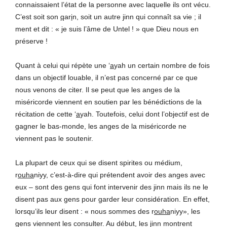
connaissaient l’état de la personne avec laquelle ils ont vécu.
C’est soit son
q
ar
i
n, soit un autre
j
inn qui connaît sa vie ; il
ment et dit : « je suis l’âme de Untel ! » que Dieu nous en
préserve !
Quant à celui qui répète une ‘
a
yah un certain nombre de fois
dans un objectif louable, il n’est pas concerné par ce que
nous venons de citer. Il se peut que les anges de la
miséricorde viennent en soutien par les bénédictions de la
récitation de cette ‘
a
yah. Toutefois, celui dont l’objectif est de
gagner le bas-monde, les anges de la miséricorde ne
viennent pas le soutenir.
La plupart de ceux qui se disent spirites ou médium,
r
ouha
niyy, c’est-à-dire qui prétendent avoir des anges avec
eux – sont des gens qui font intervenir des
j
inn mais ils ne le
disent pas aux gens pour garder leur considération. En effet,
lorsqu’ils leur disent : « nous sommes des r
ouha
niyy», les
gens viennent les consulter. Au début, les
j
inn montrent