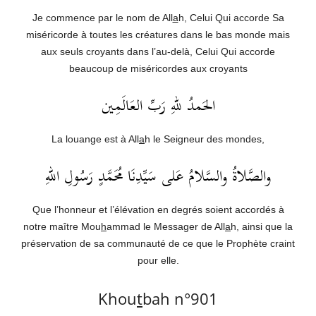
Je commence par le nom de All
a
h, Celui Qui accorde Sa
miséricorde à toutes les créatures dans le bas monde mais
aux seuls croyants dans l’au-delà, Celui Qui accorde
beaucoup de miséricordes aux croyants
الحَمدُ للهِ رَبِّ العَالَمِين
La louange est à All
a
h le Seigneur des mondes,
والصَّلاةُ والسَّلامُ عَلى سَيِّدِنَا مُحَمَّدٍ رَسُولِ اللهِ
Que l’honneur et l’élévation en degrés soient accordés à
notre maître Mou
h
ammad le Messager de All
a
h, ainsi que la
préservation de sa communauté de ce que le Prophète craint
pour elle.
Khou
t
bah n°901