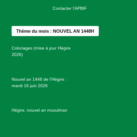
a
n
i
o
o
Contacter l'APBIF
c
s
n
u
n
e
t
t
T
d
b
a
e
u
e
Thème du mois : NOUVEL AN 1448H
o
g
r
b
s
o
r
e
e
P
Coloriages (mise à jour Hégire
k
a
s
r
2026)
m
t
o
j
e
Nouvel an 1448 de l’Hégire :
t
mardi 16 juin 2026
s
d
e
B
Hégire, nouvel an musulman
i
e
n