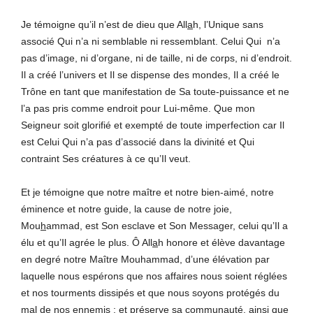
Je témoigne qu’il n’est de dieu que All
a
h, l’Unique sans
associé Qui n’a ni semblable ni ressemblant. Celui Qui n’a
pas d’image, ni d’organe, ni de taille, ni de corps, ni d’endroit.
Il a créé l’univers et Il se dispense des mondes, Il a créé le
Trône en tant que manifestation de Sa toute-puissance et ne
l’a pas pris comme endroit pour Lui-même. Que mon
Seigneur soit glorifié et exempté de toute imperfection car Il
est Celui Qui n’a pas d’associé dans la divinité et Qui
contraint Ses créatures à ce qu’Il veut.
Et je témoigne que notre maître et notre bien-aimé, notre
éminence et notre guide, la cause de notre joie,
Mou
h
ammad, est Son esclave et Son Messager, celui qu’Il a
élu et qu’Il agrée le plus. Ô All
a
h honore et élève davantage
en degré notre Maître Mouhammad, d’une élévation par
laquelle nous espérons que nos affaires nous soient réglées
et nos tourments dissipés et que nous soyons protégés du
mal de nos ennemis ; et préserve sa communauté, ainsi que