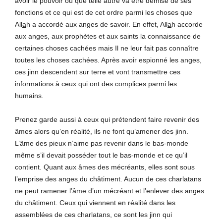
avoir le pouvoir ou que telle autre va être démise de ses
fonctions et ce qui est de cet ordre parmi les choses que
All
a
h a accordé aux anges de savoir. En effet, All
a
h accorde
aux anges, aux prophètes et aux saints la connaissance de
certaines choses cachées mais Il ne leur fait pas connaître
toutes les choses cachées. Après avoir espionné les anges,
ces
j
inn descendent sur terre et vont transmettre ces
informations à ceux qui ont des complices parmi les
humains.
Prenez garde aussi à ceux qui prétendent faire revenir des
âmes alors qu’en réalité, ils ne font qu’amener des
j
inn.
L’âme des pieux n’aime pas revenir dans le bas-monde
même s’il devait posséder tout le bas-monde et ce qu’il
contient. Quant aux âmes des mécréants, elles sont sous
l’emprise des anges du châtiment. Aucun de ces charlatans
ne peut ramener l’âme d’un mécréant et l’enlever des anges
du châtiment. Ceux qui viennent en réalité dans les
assemblées de ces charlatans, ce sont les
j
inn qui