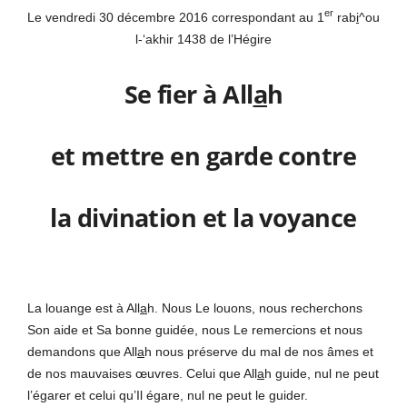
er
Le vendredi 30 décembre 2016 correspondant au 1
rab
i
^ou
l-‘akhir 1438 de l’Hégire
Se fier à All
a
h
et mettre en garde contre
la divination et la voyance
La louange est à All
a
h. Nous Le louons, nous recherchons
Son aide et Sa bonne guidée, nous Le remercions et nous
demandons que All
a
h nous préserve du mal de nos âmes et
de nos mauvaises œuvres. Celui que All
a
h guide, nul ne peut
l’égarer et celui qu’Il égare, nul ne peut le guider.