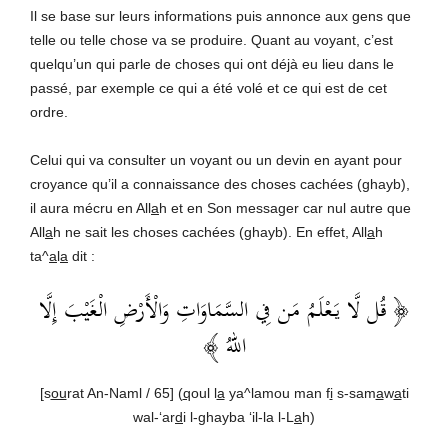
Il se base sur leurs informations puis annonce aux gens que
telle ou telle chose va se produire. Quant au voyant, c’est
quelqu’un qui parle de choses qui ont déjà eu lieu dans le
passé, par exemple ce qui a été volé et ce qui est de cet
ordre.
Celui qui va consulter un voyant ou un devin en ayant pour
croyance qu’il a connaissance des choses cachées (ghayb),
il aura mécru en All
a
h et en Son messager car nul autre que
All
a
h ne sait les choses cachées (ghayb). En effet, All
a
h
ta^
a
l
a
dit :
قُل لَّا يَعْلَمُ مَن فِي السَّمَاوَاتِ وَالْأَرْضِ الْغَيْبَ إِلَّا
﴿
اللهُ ﴾
[s
ou
rat An-Naml / 65] (
q
oul l
a
ya^lamou man f
i
s-sam
a
w
a
ti
wal-‘ar
d
i l-ghayba ‘il-la l-L
a
h)