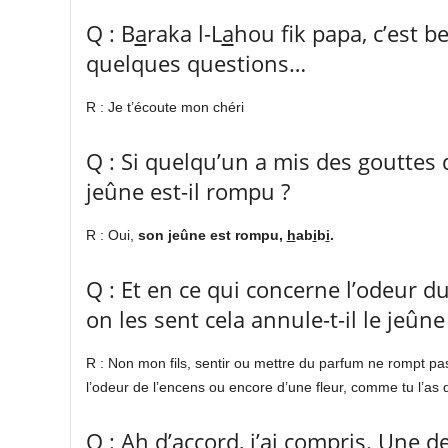
Q : B
a
raka l-L
a
hou f
k papa, c’est b
quelques questions…
R : Je t’écoute mon chéri
Q : Si quelqu’un a mis des gouttes 
jeûne est-il rompu ?
R : Oui,
son jeûne est rompu,
h
ab
i
b
i
.
Q : Et en ce qui concerne l’odeur du
on les sent cela annule-t-il le jeûne
R : Non mon fils, sentir ou mettre du parfum ne rompt pas
l’odeur de l’encens ou encore d’une fleur, comme tu l’as d
Q : Ah d’accord, j’ai compris. Une de