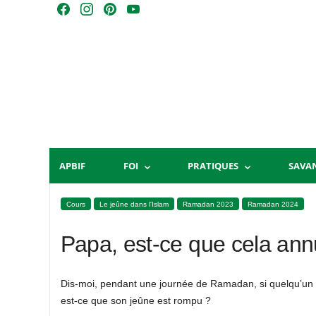
Skip
F
I
P
Y
to
a
n
i
o
content
c
s
n
u
e
t
t
T
b
a
e
u
o
g
r
b
o
r
e
e
k
a
s
m
t
APBIF
FOI
PRATIQUES
SAVA
Cours
Le jeûne dans l'Islam
Ramadan 2023
Ramadan 2024
Papa, est-ce que cela annu
Dis-moi, pendant une journée de Ramadan, si quelqu’un a 
est-ce que son jeûne est rompu ?