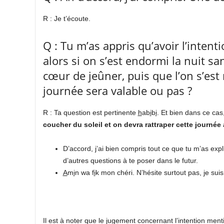
R : Je t’écoute.
Q : Tu m’as appris qu’avoir l’intent
alors si on s’est endormi la nuit sa
cœur de jeûner, puis que l’on s’est r
journée sera valable ou pas ?
R : Ta question est pertinente
h
ab
i
b
i
. Et bien dans ce cas
coucher du soleil et on devra rattraper cette journé
D’accord, j’ai bien compris tout ce que tu m’as exp
d’autres questions à te poser dans le futur.
A
m
i
n wa f
i
k mon chéri. N’hésite surtout pas, je suis
Il est à noter que le jugement concernant l’intention men