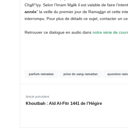
Ch
a
fi^iyy. Selon l’Imam M
a
lik il est valable de faire l’inten
année
” la veille du premier jour de Rama
da
n et cette int
interrompu. Pour plus de détails ce sujet, contacter un ce
Retrouver ce dialogue en audio dans
notre série de cour
parfum ramadan
prise de sang ramadan
question ram
Article précédent
Khoutbah : Aïd Al-Fitr 1441 de l’Hégire