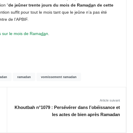
tion “
de jeûner trente jours du mois de Rama
da
n de cette
ention suffit pour tout le mois tant que le jeûne n’a pas été
ntre de l’APBIF.
s sur le mois de Rama
da
n
.
adan
ramadan
vomissement ramadan
Article suivant
Khoutbah n°1079 : Persévérer dans l’obéissance et
les actes de bien après Ramadan