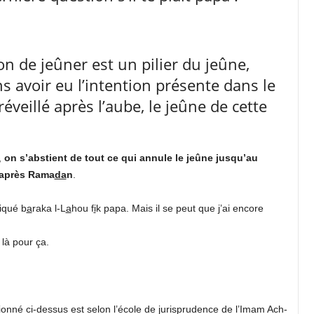
ion de jeûner est un pilier du jeûne,
ns avoir eu l’intention présente dans le
éveillé après l’aube, le jeûne de cette
,
on s’abstient de tout ce qui annule le jeûne jusqu’au
e après Rama
da
n
.
liqué b
a
raka l-L
a
hou f
i
k papa. Mais il se peut que j’ai encore
 là pour ça.
tionné ci-dessus est selon l’école de jurisprudence de l’Imam Ach-