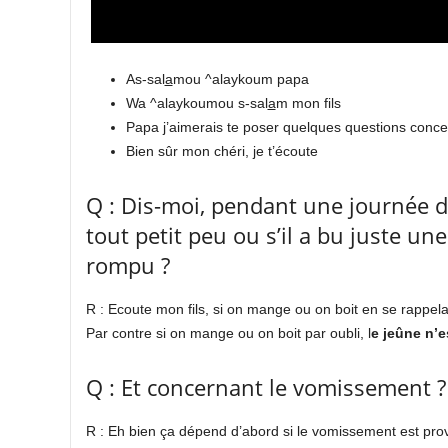
As-sal
a
mou ^alaykoum papa
Wa ^alaykoumou s-sal
a
m mon fils
Papa j’aimerais te poser quelques questions conce
Bien sûr mon chéri, je t’écoute
Q : Dis-moi, pendant une journée 
tout petit peu ou s’il a bu juste un
rompu ?
R : Ecoute mon fils, si on mange ou on boit en se rappela
Par contre si on mange ou on boit par oubli, l
e jeûne n’e
Q : Et concernant le vomissement ? 
R : Eh bien ça dépend d’abord si le vomissement est prov