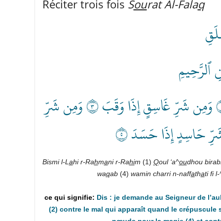
Réciter trois fois
S
ou
rat Al-Fala
q
لَقِ
ٰنِ ٱلرَّحِيمِ
قُلۡ أَعُوذُ بِرَبِّ ٱلۡفَلَقِ ١ مِن شَرِّ مَا خَلَقَ ٢ وَمِن شَرِّ غَاسِقٍ إِذَا وَقَبَ ٣ وَمِن شَرِّ
Bismi l-L
a
hi r-Ra
h
m
a
ni r-Ra
hi
m
(1)
Q
oul ‘a^
ou
dhou birabb
wa
q
ab
(4)
wamin charri n-naff
a­
th
a
ti fi 
Dis : je demande au Seigneur de l’au
(2) contre le mal qui apparaît quand le crépuscule s
nœuds pour la magie (4) et contr