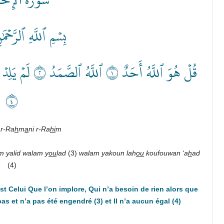
بِسۡمِ ٱللَّهِ ٱلرَّحۡمَ
٤
 r-Ra
h
m
a
ni r-Ra
hi
m
m yalid walam y
ou
lad
(3)
walam yakoun lah
ou
koufouwan ‘a
h
ad
(4)
st Celui Que l’on implore, Qui n’a besoin de rien alors que
as et n’a pas été engendré (3) et Il n’a aucun égal (4)