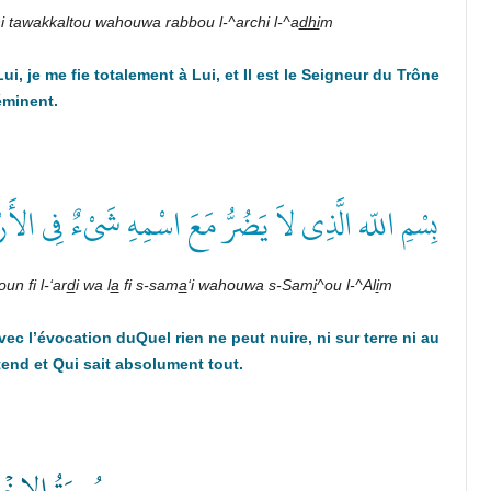
hi tawakkaltou wa­houwa rabbou l-^archi l-^a
dhi
m
Lui, je me fie totalement à Lui, et Il est le Seigneur du Trône
éminent.
بِسْمِ اللّه الَّذِى لاَ يَضُرُّ مَعَ اسْمِهِ شَىْءٌ فِى الأ
un fi l-‘ar
d
i wa l
a
fi s-sam
a
‘i wahouwa s-Sam
i­
^ou l-^Al
i
m
avec l’évocation duQuel rien ne peut nuire, ni sur terre ni au
entend et Qui sait absolument tout.
سُورَةُ الإِخ