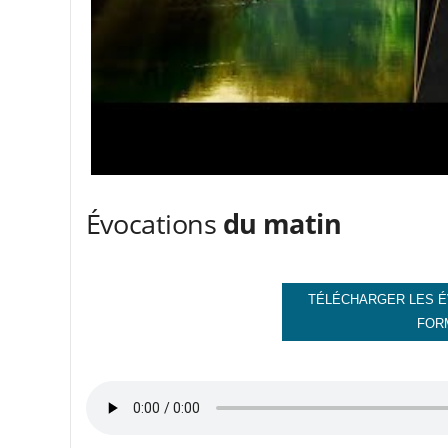
Évocations
du matin
TÉLÉCHARGER LES É
FOR