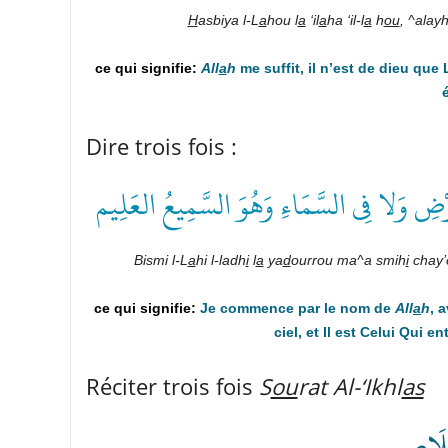
H
asbiya l-L
a
hou l
a
‘il
a
ha ‘il-l
a
h
ou
, ^alay
All
a
h
me suffit, il n’est de dieu que 
Dire trois fois :
َرْضِ وَلا فِى السَّمَاءِ وَهُوَ السَّمِيعُ العَلِيم
Bismi l-L
a
hi l-ladh
i
l
a
ya
d
ourrou ma^a smih
i
chay’o
Je commence par le nom de
All
a
h
, 
ciel, et Il est Celui Qui 
Réciter trois fois
S
ou
rat
Al-‘Ikhl
as
ۡلَاصِ