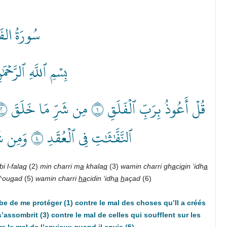
سُورَةُ الفَ
بِسۡمِ ٱللَّهِ ٱلرَّحۡمَ
ٱلنَّفَّٰثَٰتِ فِي ٱلۡعُقَدِ ٤ وَمِن شَرِّ حَاسِدٍ إِذَا حَسَدَ ٥
i l-fala
q
(2)
min charri m
a
khala
q
(3)
wamin charri gh
a
ci
q
in ‘idh
a
l-^ou
q
ad
(5)
wamin charri
ha
cidin ‘idh
a
h
açad
(6)
be de me protéger (1) contre le mal des choses qu’Il a créés
’assombrit (3) contre le mal de celles qui soufflent sur les
e le mal de l’envieux quand il envie (5)