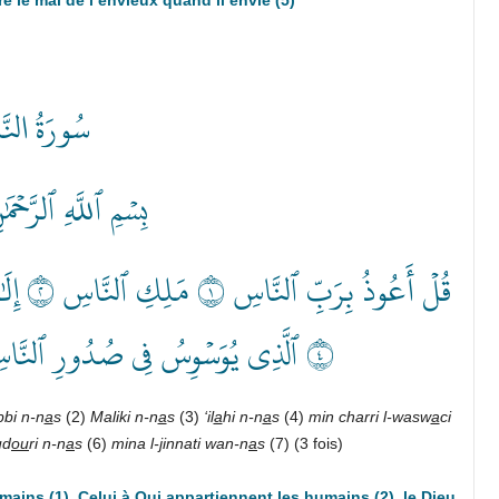
سُورَةُ النّ
بِسۡمِ ٱللَّهِ ٱلرَّحۡمَ
٤ ٱلَّذِي يُوَسۡوِسُ فِي صُدُورِ ٱلنَّاسِ ٥ مِنَ ٱلۡجِنَّةِ وَٱلنَّاسِ ٦
bbi n-n
a
s
(2)
Maliki n-n
a
s
(3)
‘il
a
hi n-n
a
s
(4)
min charri l-wasw
a
ci
­d
ou
ri n-n
a
s
(6)
mina l-
j
innati wan-n
a
s
(7) (3 fois)
ains (1), Celui à Qui appartiennent les humains (2), le Dieu