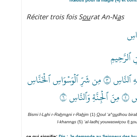
Réciter trois fois S
ou
rat An-N
a
s
َاسِ
ٰنِ ٱلرَّحِيمِ
قُلۡ أَعُوذُ بِرَبِّ ٱلنَّاسِ ١ مَلِكِ ٱلنَّاسِ ٢ إِلَٰهِ ٱلنَّاسِ ٣ مِن شَرِّ ٱلۡوَسۡوَاسِ ٱلۡخَنَّاسِ
Bismi l-L
a
hi r-Ra
h
m
a
ni r-Ra
hi
m
(1)
Q
oul ‘a^
ou
dhou
bira
l-khan­n
a
s
(5)
‘al-ladh
i
youwaswi­çou f
i
s
ou
Dis : Je demande au Seigneur des hum