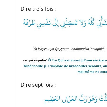
Dire trois fois :
 شَأْنِي كُلَّهُ وَلا تَكِلْنِي إِلَى نَفْسِي طَرْفَةَ
Ya
H
ayyou y
a
Q
ayy
ou
m, bira
h­
matika ‘astagh
i
th, 
Ô Toi Qui est vivant [d’une vie étern
Miséricorde je T’implore de m’accorder secours, amé
moi-même ne serai
Dire sept fois :
َوَكَّلْتُ وَهُوَ رَبُّ العَرْشِ العَظِيم