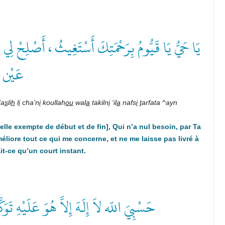
يَا حَيُّ يَا قَيُّومُ بِرَحْمَتِكَ أَسْتَغِيثُ ، أَصْلِحْ لِي
عَيْن
‘a
s
li
h
l
i
cha’n
i
koullah
ou
wal
a
takiln
i
‘il
a
nafs
i
t
arfata ^ayn
elle exempte de début et de fin], Qui n’a nul besoin, par Ta
liore tout ce qui me concerne, et ne me laisse pas livré à
t-ce qu’un court instant.
حَسْبِيَ اللّه لاَ إِلَـهَ إِلاَّ هُوَ عَلَيْهِ ت