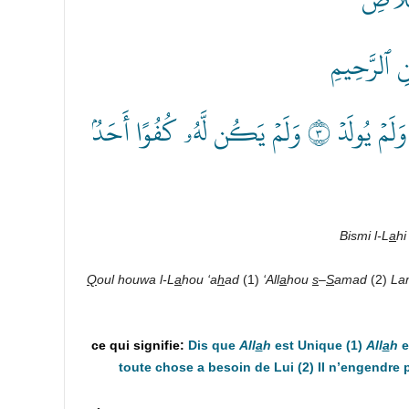
ٰنِ ٱلرَّحِيمِ
قُلۡ هُوَ ٱللَّهُ أَحَدٌ ١ ٱللَّهُ ٱلصَّمَدُ ٢ لَمۡ يَلِدۡ وَلَمۡ يُولَدۡ ٣ وَلَمۡ يَكُن لَّهُۥ كُفُوًا أَحَدُۢ
Bismi l-L
a
hi
Q
oul houwa l-L
a
hou ‘a
h
ad
(1)
‘All
a
hou
s
–
S
amad
(2)
La
Dis que
All
a
h
est Unique (1)
All
a
h
e
toute chose a besoin de Lui (2) Il n’engendre p