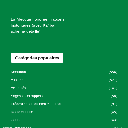
e
n
f
La Mecque honorée : rappels
a
historiques (avec Ka^bah
i
schéma détaillé)
s
a
n
Catégories populaires
c
e
I
Khoutbah
(556)
s
À la une
(521)
l
Actualités
(147)
a
Sagesses et rappels
(58)
m
Prédestination du bien et du mal
(97)
i
Radio Sunnite
(45)
q
u
Cours
(43)
e