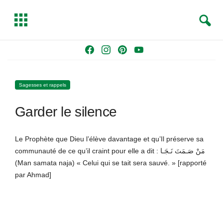
S
T
e
o
a
g
Skip
F
I
P
Y
r
g
to
a
n
i
o
c
l
content
c
s
n
u
h
e
Sagesses et rappels
e
t
t
T
b
a
e
u
Garder le silence
o
g
r
b
o
r
e
e
k
a
s
Le Prophète que Dieu l’élève davantage et qu’Il préserve sa
m
t
communauté de ce qu’il craint pour elle a dit : مَنْ صَـمَتَ نَـجَـا
(Man samata naja) « Celui qui se tait sera sauvé. » [rapporté
par Ahmad]