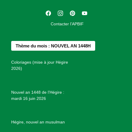
a
t
F
I
P
Y
i
a
n
i
o
o
Contacter l'APBIF
c
s
n
u
n
e
t
t
T
d
b
a
e
u
e
Thème du mois : NOUVEL AN 1448H
o
g
r
b
s
o
r
e
e
P
Coloriages (mise à jour Hégire
k
a
s
r
2026)
m
t
o
j
e
Nouvel an 1448 de l’Hégire :
t
mardi 16 juin 2026
s
d
e
B
Hégire, nouvel an musulman
i