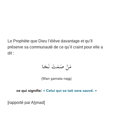
Le Prophète que Dieu l’élève davantage et qu’Il
préserve sa communauté de ce qu’il craint pour elle a
dit :
مَنْ صَـمَتَ نَـجَـا
(Man
s
amata na
ja
)
«
Celui qui se tait sera sauvé
. »
[rapporté par A
h
mad]