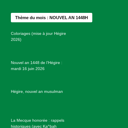
c
s
n
u
n
e
t
t
T
d
b
a
e
u
e
Thème du mois : NOUVEL AN 1448H
o
g
r
b
s
o
r
e
e
P
Coloriages (mise à jour Hégire
k
a
s
r
2026)
m
t
o
j
e
Nouvel an 1448 de l’Hégire :
t
mardi 16 juin 2026
s
d
e
B
Hégire, nouvel an musulman
i
e
n
f
La Mecque honorée : rappels
a
historiques (avec Ka^bah