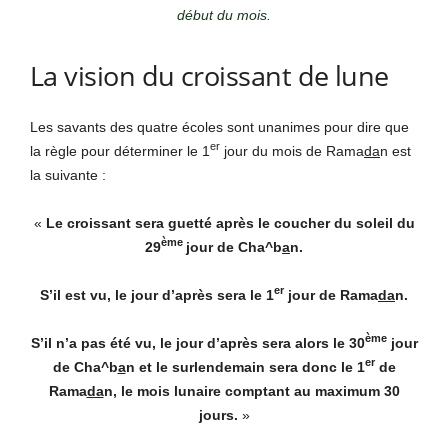
début du mois.
La vision du croissant de lune
Les savants des quatre écoles sont unanimes pour dire que
er
la règle pour déterminer le 1
jour du mois de Rama
da
n est
la suivante :
«
Le croissant sera guetté après le coucher du soleil du
ème
29
jour de Cha^b
a
n.
er
S’il est vu, le jour d’après sera le 1
jour de Rama
da
n.
ème
S’il n’a pas été vu, le jour d’après sera alors le 30
jour
er
de Cha^b
a
n et le surlendemain sera donc le 1
de
Rama
da
n, le mois lunaire comptant au maximum 30
jours.
»