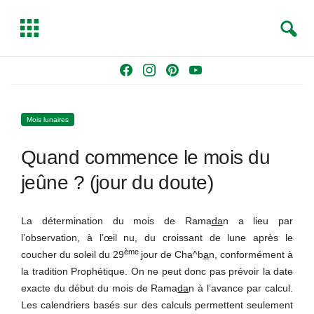
S
T
e
o
a
g
Skip
F
I
P
Y
r
g
to
a
n
i
o
c
l
content
c
s
n
u
h
e
Mois lunaires
e
t
t
T
b
a
e
u
Quand commence le mois du
o
g
r
b
o
r
e
e
jeûne ? (jour du doute)
k
a
s
m
t
La détermination du mois de Rama
da
n a lieu par
l’observation, à l’œil nu, du croissant de lune après le
ème
coucher du soleil du 29
jour de Cha^b
a
n, conformément à
la tradition Prophétique. On ne peut donc pas prévoir la date
exacte du début du mois de Rama
da
n à l’avance par calcul.
Les calendriers basés sur des calculs permettent seulement