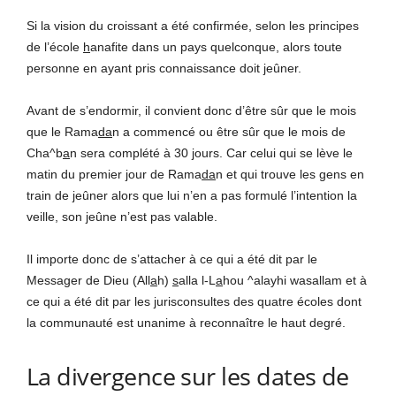
Si la vision du croissant a été confirmée, selon les principes
de l’école
h
anafite dans un pays quelconque, alors toute
personne en ayant pris connaissance doit jeûner.
Avant de s’endormir, il convient donc d’être sûr que le mois
que le Rama
da
n a commencé ou être sûr que le mois de
Cha^b
a
n sera complété à 30 jours. Car celui qui se lève le
matin du premier jour de Rama
da
n et qui trouve les gens en
train de jeûner alors que lui n’en a pas formulé l’intention la
veille, son jeûne n’est pas valable.
Il importe donc de s’attacher à ce qui a été dit par le
Messager de Dieu (All
a
h)
s
alla l-L
a
hou ^alayhi wasallam et à
ce qui a été dit par les jurisconsultes des quatre écoles dont
la communauté est unanime à reconnaître le haut degré.
La divergence sur les dates de