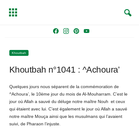
S
T
e
o
a
g
Skip
F
I
P
Y
r
g
to
a
n
i
o
c
l
content
c
s
n
u
h
e
Khoutbah
e
t
t
T
b
a
e
u
Khoutbah n°1041 : ^Achoura’
o
g
r
b
o
r
e
e
k
a
s
Quelques jours nous séparent de la commémoration de
m
t
^Achoura’, le 10ème jour du mois de Al-Mouharram. C’est le
jour où Allah a sauvé du déluge notre maître Nouh et ceux
qui étaient avec lui. C’est également le jour où Allah a sauvé
notre maître Mouça ainsi que les musulmans qui l’avaient
suivi, de Pharaon l’injuste.