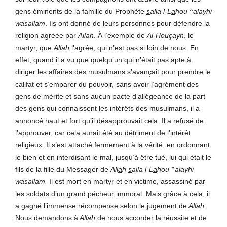
gens éminents de la famille du Prophète
s
alla l-L
a
hou ^alayhi
wasallam
. Ils ont donné de leurs personnes pour défendre la
religion agréée par
All
a
h
. À l’exemple de
Al-
H
ouçayn
, le
martyr, que
All
a
h
l’agrée, qui n’est pas si loin de nous. En
effet, quand il a vu que quelqu’un qui n’était pas apte à
diriger les affaires des musulmans s’avançait pour prendre le
califat et s’emparer du pouvoir, sans avoir l’agrément des
gens de mérite et sans aucun pacte d’allégeance de la part
des gens qui connaissent les intérêts des musulmans, il a
annoncé haut et fort qu’il désapprouvait cela. Il a refusé de
l’approuver, car cela aurait été au détriment de l’intérêt
religieux. Il s’est attaché fermement à la vérité, en ordonnant
le bien et en interdisant le mal, jusqu’à être tué, lui qui était le
fils de la fille du Messager de
All
a
h
s
alla l-L
a
hou ^alayhi
wasallam
.
Il est mort en martyr et en victime, assassiné par
les soldats d’un grand pécheur immoral. Mais grâce à cela, il
a gagné l’immense récompense selon le jugement de
All
a
h.
Nous demandons à
All
a
h
de nous accorder la réussite et de