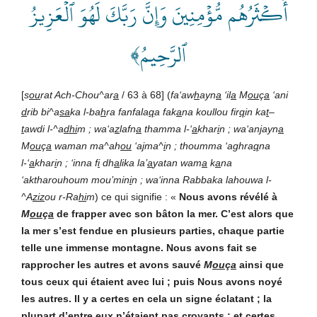
أَكۡثَرُهُم مُّؤۡمِنِينَ وَإِنَّ رَبَّكَ لَهُوَ ٱلۡعَزِيزُ
ٱلرَّحِيمُ﴾
[
s
ou
rat Ach-Chou^ar
a
/ 63 à 68] (
fa‘aw
h
ayn
a
‘il
a
M
ou
ç
a
‘ani
d
rib bi^a
sa
ka l-ba
h
ra fanfala
q
a fak
a
na koullou fir
q
in ka
t
–
t
awdi l-^a
dhi
m ; wa‘a
z
lafn
a
thamma l-‘
a
khar
i
n ; wa‘an
j
ayn
a
M
ou
ç
a
waman ma^ah
ou
‘a
j
ma^
i
n ; thoumma ‘aghra
q
na
l-‘
a
khar
i
n ; ‘inna f
i
dh
a
lika la’
a
yatan wam
a
k
a
na
‘aktharouhoum mou’min
i
n ; wa‘inna Rabbaka lahouwa l-
^A
ziz
ou r-Ra
hi
m
) ce qui signifie : «
Nous avons révélé à
M
ou
ç
a
de frapper avec son bâton la mer. C’est alors que
la mer s’est fendue en plusieurs parties, chaque partie
telle une immense montagne. Nous avons fait se
rapprocher les autres et avons sauvé
M
ou
ç
a
ainsi que
tous ceux qui étaient avec lui ; puis Nous avons noyé
les autres. Il y a certes en cela un signe éclatant ; la
plupart d’entre eux n’étaient pas croyants ; et certes