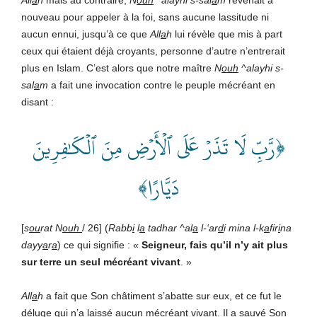
nouveau pour appeler à la foi, sans aucune lassitude ni
aucun ennui, jusqu’à ce que
All
a
h
lui révèle que mis à part
ceux qui étaient déjà croyants, personne d’autre n’entrerait
plus en Islam. C’est alors que notre maître
N
ouh
^alayhi s-
sal
a
m
a fait une invocation contre le peuple mécréant en
disant :
﴿رَّبِّ لَا تَذَرۡ عَلَى ٱلۡأَرۡضِ مِنَ ٱلۡكَٰفِرِينَ
دَيَّارًا﴾
[
s
ou
rat N
ouh
/ 26] (
Rabb
i
l
a
tadhar ^al
a
l-‘ar
d
i mina l-k
a
fir
i
na
dayy
a
r
a
) ce qui signifie : «
Seigneur, fais qu’il n’y ait plus
sur terre un seul mécréant vivant
. »
All
a
h
a fait que Son châtiment s’abatte sur eux, et ce fut le
déluge qui n’a laissé aucun mécréant vivant. Il a sauvé Son