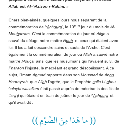
All
a
h
est
Al-^A
ziz
ou r-Ra
hi
m.
»
Chers bien-aimés, quelques jours nous séparent de la
ème
commémoration de ^
A
ch
ou
r
a
’
, le 10
jour du mois de
Al-
Mou
h
arram
. C’est la commémoration du jour où
All
a
h
a
sauvé du déluge notre maître
N
ouh
et ceux qui étaient avec
lui. Il les a fait descendre sains et saufs de l’Arche. C’est
également la commémoration du jour où
All
a
h
a sauvé notre
maître
M
ou
ç
a
ainsi que les musulmans qui l’avaient suivi, de
Pharaon
l’injuste, le mécréant et grand désobéissant. À ce
sujet, l’Imam
A
h
mad
rapporte dans son
Mousnad
de
Ab
ou
Hourayrah,
que
All
a
h
l’agrée, que le Prophète
s
alla l-L
a
hou
^alayhi wasallam
était passé auprès de mécréants des fils de
‘Isr
a
’
i
l
qui étaient en train de jeûner le jour de
^
A
ch
ou
r
a
’
et
qu’il avait dit :
(( ما هَذا مِنَ الصَّوْمِ ))