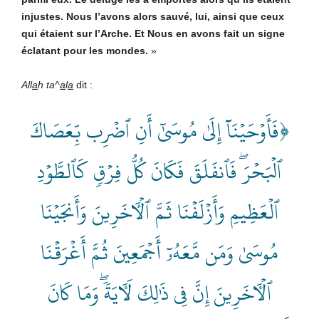
injustes. Nous l’avons alors sauvé, lui, ainsi que ceux
qui étaient sur l’Arche. Et Nous en avons fait un signe
éclatant pour les mondes.
»
All
a
h ta^
a
l
a
dit :
﴿فَأَوۡحَيۡنَآ إِلَىٰ مُوسَىٰٓ أَنِ ٱضۡرِب بِّعَصَاكَ
ٱلۡبَحۡرَۖ فَٱنفَلَقَ فَكَانَ كُلُّ فِرۡقٖ كَٱلطَّوۡدِ
ٱلۡعَظِيمِ وَأَزۡلَفۡنَا ثَمَّ ٱلۡأٓخَرِينَ وَأَنجَيۡنَا
مُوسَىٰ وَمَن مَّعَهُۥٓ أَجۡمَعِينَ ثُمَّ أَغۡرَقۡنَا
ٱلۡأٓخَرِينَ إِنَّ فِي ذَٰلِكَ لَأٓيَةٗۖ وَمَا كَانَ