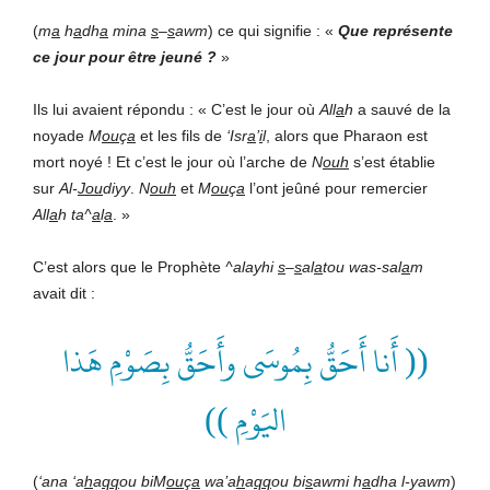
(
m
a
h
a
dh
a
mina
s
–
s
awm
) ce qui signifie :
«
Que représente
ce jour pour être jeuné ?
»
Ils lui avaient répondu : «
C’est le jour où
All
a
h
a sauvé de la
noyade
M
ou
ç
a
et les fils de
‘Isr
a
’
i
l
, alors que Pharaon est
mort noyé ! Et c’est le jour où l’arche de
N
ouh
s’est établie
sur
Al-
Jou
diyy
.
N
ouh
et
M
ou
ç
a
l’ont jeûné pour remercier
All
a
h ta^
a
l
a
.
»
C’est alors que le Prophète
^
alayhi
s
–
s
al
a
tou was-sal
a
m
avait dit :
(( أَنا أَحَقُّ بِمُوسَى وأَحَقُّ بِصَوْمِ هَذا
اليَوْمِ ))
(
‘ana ‘a
h
a
qq
ou biM
ou
ç
a
wa’a
h
a
qq
ou bi
s
awmi h
a
dha l-yawm
)