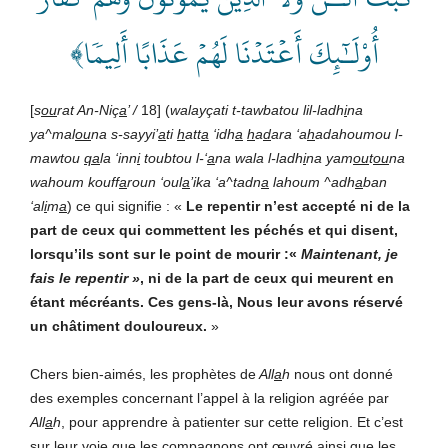
أُوْلَـٰٓئِكَ أَعۡتَدۡنَا لَهُمۡ عَذَابًا أَلِيمٗا﴾
[
s
ou
rat An-Niç
a
’ /
18] (
walayçati t-tawbatou lil-ladh
i
na
ya^mal
ou
na s-sayyi’
a
ti
h
att
a
‘idh
a
h
a
d
ara ‘a
h
adahoumou l-
mawtou
qa
la ‘inn
i
toubtou l-‘
a
na wala l-ladh
i
na yam
ou
t
ou
na
wahoum kouff
a
roun ‘oul
a
’ika ‘a^tadn
a
lahoum ^adh
a
ban
‘al
i
m
a
) ce qui signifie : «
Le repentir n’est accepté ni de la
part de ceux qui commettent les péchés et qui disent,
lorsqu’ils sont sur le point de mourir :«
Maintenant, je
fais le repentir »
, ni de la part de ceux qui meurent en
étant mécréants. Ces gens-là, Nous leur avons réservé
un châtiment douloureux.
»
Chers bien-aimés, les prophètes de
All
a
h
nous ont donné
des exemples concernant l’appel à la religion agréée par
All
a
h
, pour apprendre à patienter sur cette religion. Et c’est
sur leur voie que les compagnons ont œuvré ainsi que les