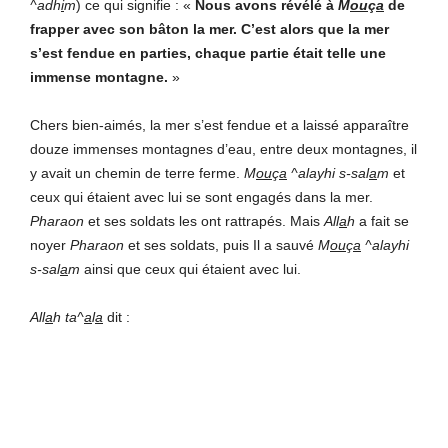
^adh
i
m
) ce qui signifie : «
Nous avons révélé à
M
ou
ç
a
de
frapper avec son bâton la mer. C’est alors que la mer
s’est fendue en parties, chaque partie était telle une
immense montagne.
»
Chers bien-aimés, la mer s’est fendue et a laissé apparaître
douze immenses montagnes d’eau, entre deux montagnes, il
y avait un chemin de terre ferme.
M
ou
ç
a
^alayhi s-sal
a
m
et
ceux qui étaient avec lui se sont engagés dans la mer.
Pharaon
et ses soldats les ont rattrapés. Mais
All
a
h
a fait se
noyer
Pharaon
et ses soldats, puis Il a sauvé
M
ou
ç
a
^alayhi
s-sal
a
m
ainsi que ceux qui étaient avec lui.
All
a
h ta^
a
l
a
dit :