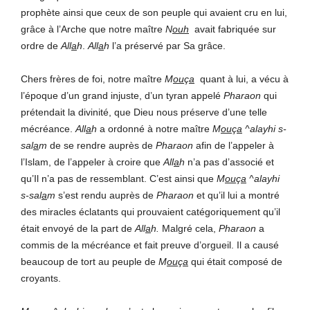
prophète ainsi que ceux de son peuple qui avaient cru en lui,
grâce à l’Arche que notre maître
N
ouh
avait fabriquée sur
ordre de
All
a
h
.
All
a
h
l’a préservé par Sa grâce.
Chers frères de foi, notre maître
M
ou
ç
a
quant à lui, a vécu à
l’époque d’un grand injuste, d’un tyran appelé
Pharaon
qui
prétendait la divinité, que Dieu nous préserve d’une telle
mécréance.
All
a
h
a ordonné à notre maître
M
ou
ç
a
^alayhi s-
sal
a
m
de se rendre auprès de
Pharaon
afin de l’appeler à
l’Islam, de l’appeler à croire que
All
a
h
n’a pas d’associé et
qu’Il n’a pas de ressemblant. C’est ainsi que
M
ou
ç
a
^alayhi
s-sal
a
m
s’est rendu auprès de
Pharaon
et qu’il lui a montré
des miracles éclatants qui prouvaient catégoriquement qu’il
était envoyé de la part de
All
a
h.
Malgré cela,
Pharaon
a
commis de la mécréance et fait preuve d’orgueil. Il a causé
beaucoup de tort au peuple de
M
ou
ç
a
qui était composé de
croyants.