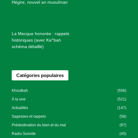
B
Hégire, nouvel an musulman
i
e
n
f
La Mecque honorée : rappels
a
historiques (avec Ka^bah
i
schéma détaillé)
s
a
n
Catégories populaires
c
e
I
Khoutbah
(556)
s
À la une
(521)
l
Actualités
(147)
a
Sagesses et rappels
(58)
m
Prédestination du bien et du mal
(97)
i
Radio Sunnite
(45)
q