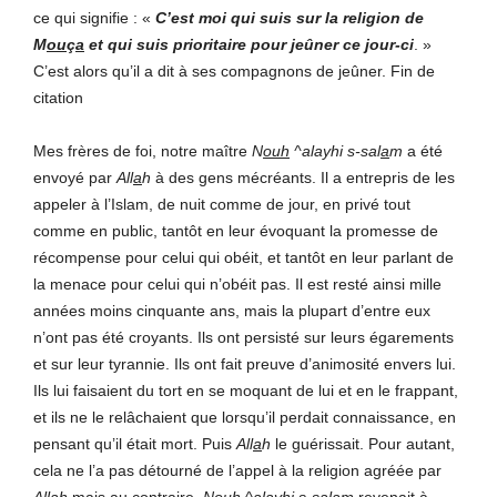
ce qui signifie :
«
C’est moi qui suis sur la religion de
M
ou
ç
a
et qui suis prioritaire pour jeûner ce jour-ci
. »
C’est alors qu’il a dit à ses compagnons de jeûner. Fin de
citation
Mes frères de foi, notre maître
N
ouh
^alayhi s-sal
a
m
a été
envoyé par
All
a
h
à des gens mécréants. Il a entrepris de les
appeler à l’Islam, de nuit comme de jour, en privé tout
comme en public, tantôt en leur évoquant la promesse de
récompense pour celui qui obéit, et tantôt en leur parlant de
la menace pour celui qui n’obéit pas. Il est resté ainsi mille
années moins cinquante ans, mais la plupart d’entre eux
n’ont pas été croyants. Ils ont persisté sur leurs égarements
et sur leur tyrannie. Ils ont fait preuve d’animosité envers lui.
Ils lui faisaient du tort en se moquant de lui et en le frappant,
et ils ne le relâchaient que lorsqu’il perdait connaissance, en
pensant qu’il était mort. Puis
All
a
h
le guérissait. Pour autant,
cela ne l’a pas détourné de l’appel à la religion agréée par
All
a
h
mais au contraire,
N
ouh
^alayhi s-sal
a
m
revenait à