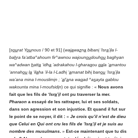
[
s
ou
rat Y
ou
nous
/ 90 et 91] (
wa
ja
wa
z
n
a
biban
i
‘Isr
a
’
i
la l-
ba
h
ra fa‘atba^ahoum fir^awnou wa
j
oun
ou
douh
ou
baghyan
wa^adwan
h
att
a
‘idh
a
‘adrakahou l-ghara
q
ou
qa
la ‘
a
mantou
‘annah
ou
l
a
‘il
a
ha ‘il-la l-Ladh
i
‘
a
manat bih
i
ban
ou
‘Isr
a
’
i
la
wa’ana mina l-mouslim
i
n ; ’
a
l’
a
na wa
q
ad ^a
s
ayta
q
ablou
wakounta mina l-moufsid
i
n
) ce qui signifie : «
Nous avons
fait que les fils de
‘Isr
a
’
i
l
ont pu traverser la mer.
Pharaon
a essayé de les rattraper, lui et ses soldats,
dans son agression et son injustice. Et quand il fut sur
le point de se noyer, il dit :
«
Je crois qu’il n’est de dieu
que Celui en Qui ont cru les fils de ’Isr
a
’
i
l et je suis au
nombre des musulmans
.
»
Est-ce maintenant que tu dis