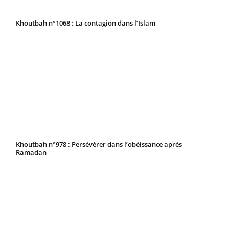
Khoutbah n°1068 : La contagion dans l’Islam
Khoutbah n°978 : Persévérer dans l’obéissance après
Ramadan