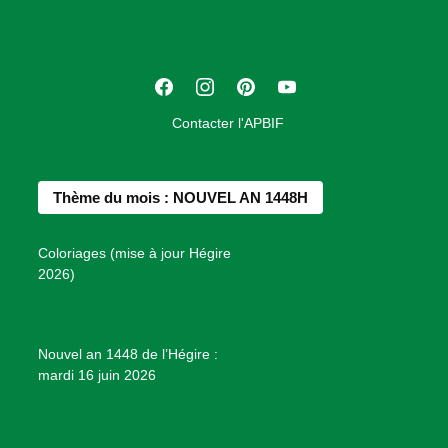
i
a
t
F
I
P
Y
i
a
n
i
o
o
Contacter l'APBIF
c
s
n
u
n
e
t
t
T
d
b
a
e
u
e
Thème du mois : NOUVEL AN 1448H
o
g
r
b
s
o
r
e
e
P
Coloriages (mise à jour Hégire
k
a
s
r
2026)
m
t
o
j
e
Nouvel an 1448 de l’Hégire :
t
mardi 16 juin 2026
s
d
e