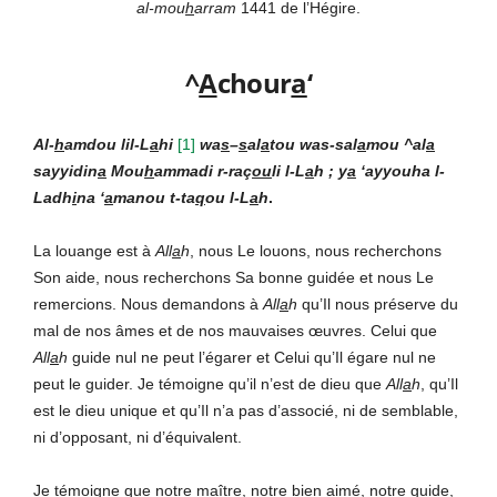
al-mou
h
arram
1441 de l’Hégire.
^
A
chour
a
‘
Al-
h
amdou lil-L
a
hi
[
1]
wa
s
–
s
al
a
tou was-sal
a
mou ^al
a
sayyidin
a
Mou
h
ammadi r-raç
ou
li l-L
a
h ; y
a
‘ayyouha l-
Ladh
i
na ‘
a
manou t-ta
q
ou l-L
a
h
.
La louange est à
All
a
h
, nous Le louons, nous recherchons
Son aide, nous recherchons Sa bonne guidée et nous Le
remercions. Nous demandons à
All
a
h
qu’Il nous préserve du
mal de nos âmes et de nos mauvaises œuvres. Celui que
All
a
h
guide nul ne peut l’égarer et Celui qu’Il égare nul ne
peut le guider. Je témoigne qu’il n’est de dieu que
All
a
h
, qu’Il
est le dieu unique et qu’Il n’a pas d’associé, ni de semblable,
ni d’opposant, ni d’équivalent.
Je témoigne que notre maître, notre bien aimé, notre guide,