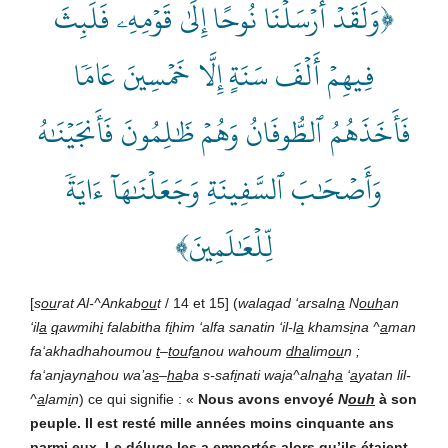
﴿وَلَقَدۡ أَرۡسَلۡنَا نُوحًا إِلَىٰ قَوۡمِهِۦ فَلَبِثَ
فِيهِمۡ أَلۡفَ سَنَةٍ إِلَّا خَمۡسِينَ عَامٗا
فَأَخَذَهُمُ ٱلطُّوفَانُ وَهُمۡ ظَٰلِمُونَ فَأَنجَيۡنَٰهُ
وَأَصۡحَٰبَ ٱلسَّفِينَةِ وَجَعَلۡنَٰهَآ ءَايَةٗ
لِّلۡعَٰلَمِينَ﴾
[
s
ou
rat Al-^Ankab
ou
t
/ 14 et 15] (
wala
q
ad ‘arsaln
a
N
ouh
an
‘il
a
q
awmih
i
falabitha f
i
him ‘alfa sanatin ‘il-l
a
khams
i
na ^
a
man
fa‘akhadhahoumou
t
–
tou
f
a
nou wahoum
dha
lim
ou
n ;
fa‘an
j
ayn
a
hou wa’a
s
–
ha
ba s-saf
i
nati wa
j
a^aln
a
h
a
‘
a
yatan lil-
^
a
lam
i
n
) ce qui signifie : «
Nous avons envoyé
N
ouh
à son
peuple. Il est resté mille années moins cinquante ans
parmi eux. Le déluge les a emportés alors qu’ils étaient