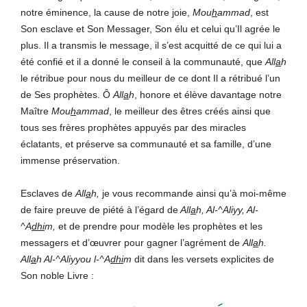
notre éminence, la cause de notre joie,
Mou
h
ammad
, est
Son esclave et Son Messager, Son élu et celui qu’Il agrée le
plus. Il a transmis le message, il s’est acquitté de ce qui lui a
été confié et il a donné le conseil à la communauté, que
All
a
h
le rétribue pour nous du meilleur de ce dont Il a rétribué l’un
de Ses prophètes. Ô
All
a
h
, honore et élève davantage notre
Maître
Mou
h
ammad
, le meilleur des êtres créés ainsi que
tous ses frères prophètes appuyés par des miracles
éclatants, et préserve sa communauté et sa famille, d’une
immense préservation.
Esclaves de
All
a
h,
je vous recommande ainsi qu’à moi-même
de faire preuve de piété à l’égard de
All
a
h, Al-^Aliyy, Al-
^A
dhi
m,
et de prendre pour modèle les prophètes et les
messagers et d’œuvrer pour gagner l’agrément de
All
a
h.
All
a
h Al-^Aliyyou l-^A
dhi
m
dit dans les versets explicites de
Son noble Livre :