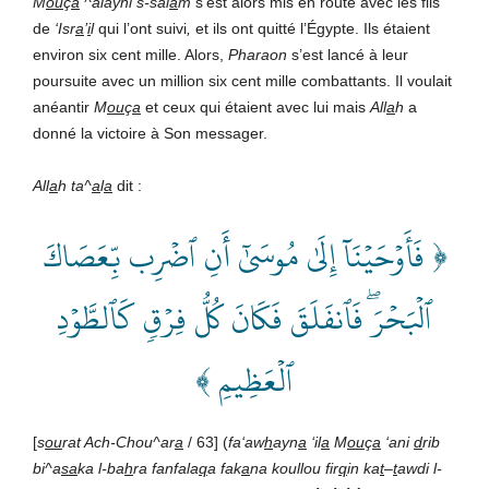
M
ou
ç
a
^alayhi s-sal
a
m
s’est alors mis en route avec les fils
de
‘Isr
a
’
i
l
qui l’ont suivi
,
et ils ont quitté l’Égypte. Ils étaient
environ six cent mille. Alors,
Pharaon
s’est lancé à leur
poursuite avec un million six cent mille combattants. Il voulait
anéantir
M
ou
ç
a
et ceux qui étaient avec lui mais
All
a
h
a
donné la victoire à Son messager.
All
a
h ta^
a
l
a
dit :
﴿ فَأَوۡحَيۡنَآ إِلَىٰ مُوسَىٰٓ أَنِ ٱضۡرِب بِّعَصَاكَ
ٱلۡبَحۡرَۖ فَٱنفَلَقَ فَكَانَ كُلُّ فِرۡقٖ كَٱلطَّوۡدِ
ٱلۡعَظِيمِ ﴾
[
s
ou
rat Ach-Chou^ar
a
/ 63] (
fa‘aw
h
ayn
a
‘il
a
M
ou
ç
a
‘ani
d
rib
bi^a
sa
ka l-ba
h
ra fanfala
q
a fak
a
na koullou fir
q
in ka
t
–
t
awdi l-