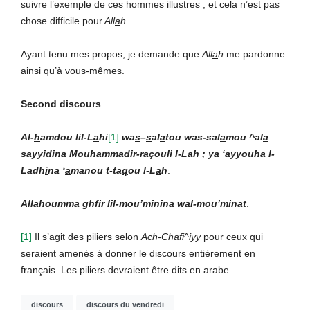
suivre l’exemple de ces hommes illustres ; et cela n’est pas
chose difficile pour
All
a
h.
Ayant tenu mes propos, je demande que
All
a
h
me pardonne
ainsi qu’à vous-mêmes.
Second discours
Al-
h
amdou lil-L
a
hi
[1]
wa
s
–
s
al
a
tou was-sal
a
mou ^al
a
sayyidin
a
Mou
h
ammadir-raç
ou
li l-L
a
h ; y
a
‘ayyouha l-
Ladh
i
na ‘
a
manou t-ta
q
ou l-L
a
h
.
All
a
houmma ghfir lil-mou’min
i
na wal-mou’min
a
t
.
[1]
Il s’agit des piliers selon
Ach-Ch
a
fi^iyy
pour ceux qui
seraient amenés à donner le discours entièrement en
français. Les piliers devraient être dits en arabe.
discours
discours du vendredi