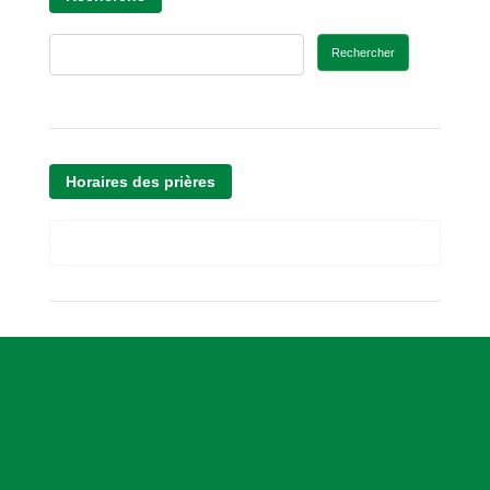
Rechercher
Horaires des prières
A
s
s
o
c