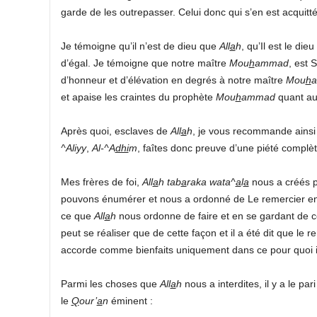
garde de les outrepasser. Celui donc qui s’en est acquit
Je témoigne qu’il n’est de dieu que
All
a
h
, qu’Il est le die
d’égal. Je témoigne que notre maître
Mou
h
ammad
, est 
d’honneur et d’élévation en degrés à notre maître
Mou
h
et apaise les craintes du prophète
Mou
h
ammad
quant au
Après quoi, esclaves de
All
a
h
, je vous recommande ainsi
^Aliyy
,
Al-^A
dhi
m
, faîtes donc preuve d’une piété complèt
Mes frères de foi,
All
a
h
tab
a
raka wata^
a
l
a
nous a créés po
pouvons énumérer et nous a ordonné de Le remercier en c
ce que
All
a
h
nous ordonne de faire et en se gardant de 
peut se réaliser que de cette façon et il a été dit que le
accorde comme bienfaits uniquement dans ce pour quoi il
Parmi les choses que
All
a
h
nous a interdites, il y a le pari 
le
Q
our’
a
n
éminent :