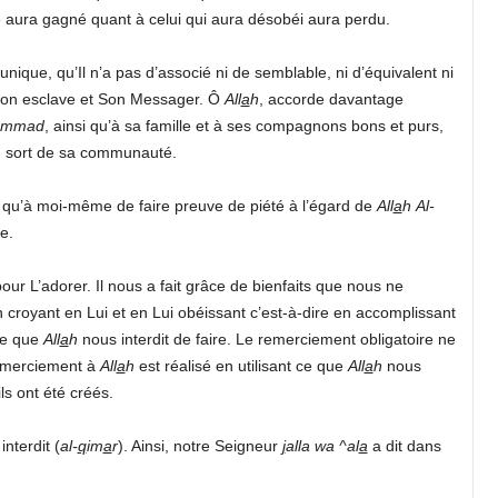
té aura gagné quant à celui qui aura désobéi aura perdu.
u unique, qu’Il n’a pas d’associé ni de semblable, ni d’équivalent ni
Son esclave et Son Messager. Ô
All
a
h
, accorde davantage
ammad
, ainsi qu’à sa famille et à ses compagnons bons et purs,
 sort de sa communauté.
 qu’à moi-même de faire preuve de piété à l’égard de
All
a
h
Al-
e.
ur L’adorer. Il nous a fait grâce de bienfaits que nous ne
royant en Lui et en Lui obéissant c’est-à-dire en accomplissant
ce que
All
a
h
nous interdit de faire. Le remerciement obligatoire ne
 remerciement à
All
a
h
est réalisé en utilisant ce que
All
a
h
nous
s ont été créés.
interdit (
al-
q
im
a
r
). Ainsi, notre Seigneur
j
alla wa ^al
a
a dit dans