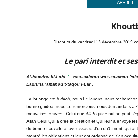
ARABE ET
Khou
t
Discours du vendredi 13 décembre 2019 c
Le pari interdit et 
Al-
h
amdou lil-L
a
hi
[
1]
wa
s
–
s
al
a
tou was-sal
a
mou ^al
a
Ladh
i
na ‘
a
manou t-ta
q
ou l-L
a
h
.
La louange est à
All
a
h
, nous Le louons, nous rechercho
bonne guidée, nous Le remercions, nous demandons à
A
mauvaises œuvres. Celui que
All
a
h
guide nul ne peut l’ég
Allah Celui Qui a créé la création et Qui leur a envoyé le
de bonne nouvelle et avertisseurs d’un châtiment, qui ont i
montré les obligations et leur ont ordonné de s’en acquitte