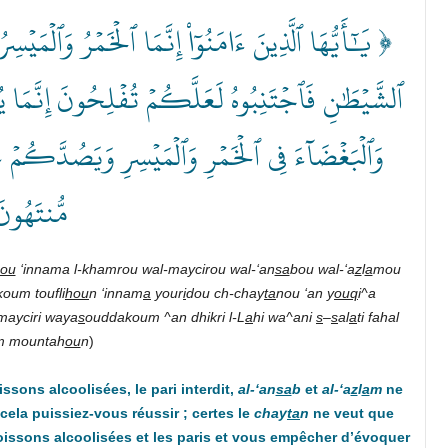
يَٰٓأَيُّهَا ٱلَّذِينَ ءَامَنُوٓاْ إِنَّمَا ٱلۡخَمۡرُ وَٱلۡمَيۡ
ٱلشَّيۡطَٰنِ فَٱجۡتَنِبُوهُ لَعَلَّكُمۡ تُفۡلِحُونَ إِنَّمَا يُ
وَٱلۡبَغۡضَآءَ فِي ٱلۡخَمۡرِ وَٱلۡمَيۡسِرِ وَيَصُدَّكُمۡ ع
مُّنتَهُو﴾
ou
‘innama l-khamrou wal-maycirou wal-‘an
sa
bou wal-‘a
z
l
a
mou
koum toufli
hou
n ‘innam
a
your
i
dou ch-chay
ta
nou ‘an y
ouq
i^a
-mayciri waya
s
ouddakoum ^an dhikri l-L
a
hi wa^ani
s
–
s
al
a
ti fahal
m mountah
ou
n
)
ssons alcoolisées, le pari interdit,
al-‘an
sa
b
et
al-‘a
z
l
a
m
ne
z cela puissiez-vous réussir ; certes le
chay
ta
n
ne veut que
boissons alcoolisées et les paris et vous empêcher d’évoquer