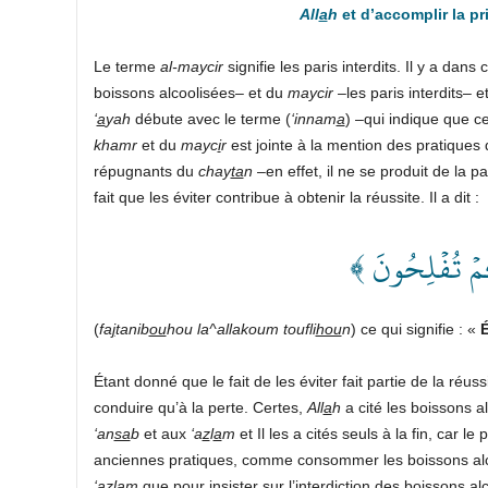
All
a
h
et d’accomplir la pri
Le terme
al-maycir
signifie les paris interdits. Il y a dans 
boissons alcoolisées– et du
maycir
–les paris interdits– e
‘
a
yah
débute avec le terme (
‘innam
a
) –qui indique que c
khamr
et du
mayc
i
r
est jointe à la mention des pratiques 
répugnants du
chay
ta
n
–en effet, il ne se produit de la p
fait que les éviter contribue à obtenir la réussite. Il a dit :
﴿ ُمۡ تُفۡلِحُونَ
(
fa
j
tanib
ou
hou la^allakoum toufli
hou
n
) ce qui signifie : «
É
Étant donné que le fait de les éviter fait partie de la réus
conduire qu’à la perte. Certes,
All
a
h
a cité les boissons al
‘an
sa
b
et aux
‘a
z
l
a
m
et Il les a cités seuls à la fin, car l
anciennes pratiques, comme consommer les boissons alcooli
‘a
z
l
a
m
que pour insister sur l’interdiction des boissons alc