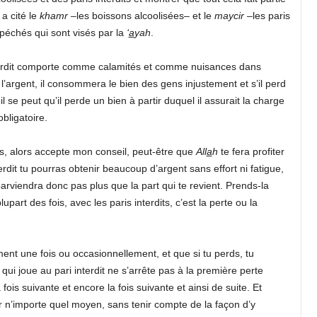
 a cité le
khamr
–les boissons alcoolisées– et le
maycir
–les paris
 péchés qui sont visés par la
‘
a
yah
.
interdit comporte comme calamités et comme nuisances dans
e l’argent, il consommera le bien des gens injustement et s’il perd
 il se peut qu’il perde un bien à partir duquel il assurait la charge
obligatoire.
ts, alors accepte mon conseil, peut-être que
All
a
h
te fera profiter
rdit tu pourras obtenir beaucoup d’argent sans effort ni fatigue,
parviendra donc pas plus que la part qui te revient. Prends-la
part des fois, avec les paris interdits, c’est la perte ou la
ent une fois ou occasionnellement, et que si tu perds, tu
 qui joue au pari interdit ne s’arrête pas à la première perte
 fois suivante et encore la fois suivante et ainsi de suite. Et
ar n’importe quel moyen, sans tenir compte de la façon d’y