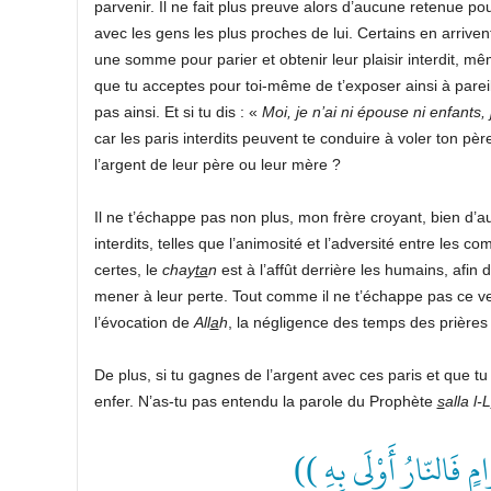
parvenir. Il ne fait plus preuve alors d’aucune retenue po
avec les gens les plus proches de lui. Certains en arriven
une somme pour parier et obtenir leur plaisir interdit, même
que tu acceptes pour toi-même de t’exposer ainsi à parei
pas ainsi. Et si tu dis : «
Moi, je n’ai ni épouse ni enfants, 
car les paris interdits peuvent te conduire à voler ton pè
l’argent de leur père ou leur mère ?
Il ne t’échappe pas non plus, mon frère croyant, bien d
interdits, telles que l’animosité et l’adversité entre le
certes, le
chay
ta
n
est à l’affût derrière les humains, afin
mener à leur perte. Tout comme il ne t’échappe pas ce ve
l’évocation de
All
a
h
, la négligence des temps des prières 
De plus, si tu gagnes de l’argent avec ces paris et que 
enfer. N’as-tu pas entendu la parole du Prophète
s
alla l-L
(( ٍ فَالنّارُ أَوْلَى بِهِ