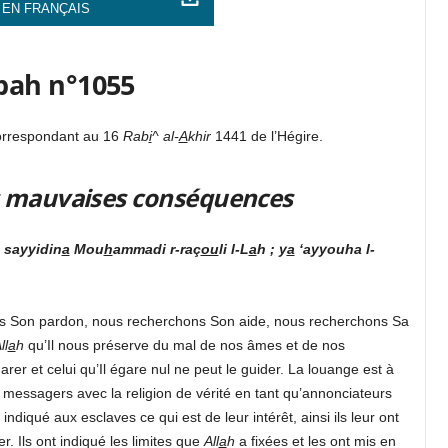
 EN FRANÇAIS
bah n°1055
orrespondant au 16
R
ab
i
^ al-
A
khir
1441 de l’Hégire.
ses mauvaises conséquences
sayyidin
a
Mou
h
ammadi r-raç
ou
li l-L
a
h ; y
a
‘ayyouha l-
ns Son pardon, nous recherchons Son aide, nous recherchons Sa
ll
a
h
qu’Il nous préserve du mal de nos âmes et de nos
arer et celui qu’Il égare nul ne peut le guider. La louange est à
s messagers avec la religion de vérité en tant qu’annonciateurs
ndiqué aux esclaves ce qui est de leur intérêt, ainsi ils leur ont
r. Ils ont indiqué les limites que
All
a
h
a fixées et les ont mis en