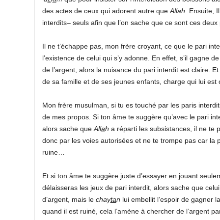
des actes de ceux qui adorent autre que
All
a
h.
Ensuite, Il
interdits– seuls afin que l’on sache que ce sont ces deux
Il ne t’échappe pas, mon frère croyant, ce que le pari 
l’existence de celui qui s’y adonne. En effet, s’il gagne d
de l’argent, alors la nuisance du pari interdit est claire. Et
de sa famille et de ses jeunes enfants, charge qui lui est 
Mon frère musulman, si tu es touché par les paris interdi
de mes propos. Si ton âme te suggère qu’avec le pari inte
alors sache que
All
a
h
a réparti les subsistances, il ne te 
donc par les voies autorisées et ne te trompe pas car la plu
ruine…
Et si ton âme te suggère juste d’essayer en jouant seulem
délaisseras les jeux de pari interdit, alors sache que celui
d’argent, mais le
chay
ta
n
lui embellit l’espoir de gagner la
quand il est ruiné, cela l’amène à chercher de l’argent p