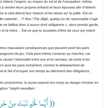
ur obtenir l’argent, au moyen du vol et de l’usurpation, même
t à vendre leurs propres enfants et leurs épouses afin d’obtenir
 si cela détruit leur maison et les laisse sur la paille. Est-ce
lle calamité… ?! Non ! Par
All
a
h
, quelqu’un de raisonnable n’agit
je ne faillirai donc à aucun droit obligatoire
», alors prends garde,
re et ta mère… Est-ce que tu acceptes d’être de ceux qui volent
’autres mauvaises conséquences que peuvent avoir les paris
s compagnons de jeu. Cela peut même t’amener au meurtre, car
 de causer l’animosité entre eux et la rancœur, de sorte à les
rs quoi les paris entraînent, comme le délaissement de
et le fait d’occuper son temps au détriment des obligations.
tu le consommes, tu auras exposé ton corps au danger d’entrer en
a
hou ^alayhi wasallam
:
أَيُّما لَحْمٍ نَبَتَ مِنْ حَرام ))