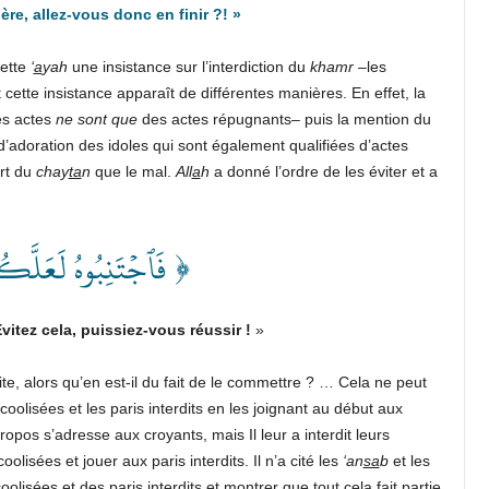
ère, allez-vous donc en finir ?!
»
cette
‘
a
yah
une insistance sur l’interdiction du
khamr
–les
t cette insistance apparaît de différentes manières. En effet, la
es actes
ne sont que
des actes répugnants– puis la mention du
d’adoration des idoles qui sont également qualifiées d’actes
art du
chay
ta
n
que le mal.
All
a
h
a donné l’ordre de les éviter et a
فَٱجۡتَنِبُوهُ لَعَلَّك ﴾
vitez cela, puissiez-vous réussir !
»
site, alors qu’en est-il du fait de le commettre ? … Cela ne peut
coolisées et les paris interdits en les joignant au début aux
e propos s’adresse aux croyants, mais Il leur a interdit leurs
sées et jouer aux paris interdits. Il n’a cité les
‘an
sa
b
et les
oolisées et des paris interdits et montrer que tout cela fait partie