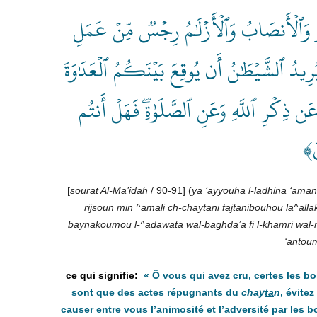
﴿ سِرُ وَٱلۡأَنصَابُ وَٱلۡأَزۡلَٰمُ رِجۡسٞ مِّنۡ عَمَلِ
رِيدُ ٱلشَّيۡطَٰنُ أَن يُوقِعَ بَيۡنَكُمُ ٱلۡعَدَٰوَةَ
َن ذِكۡرِ ٱللَّهِ وَعَنِ ٱلصَّلَوٰةِۖ فَهَلۡ أَنتُم
نَ
[
s
ou
r
a
t Al-M
a
’idah
/ 90-91] (
y
a
‘ayyouha l-ladh
i
na ‘
a
man
ri
j
soun min ^amali ch-chay
ta
ni fa
j
tanib
ou
hou la^alla
baynakoumou l-^ad
a
wata wal-bagh
da
’a fi l-khamri wal
‘antou
«
Ô vous qui avez cru, certes les boi
sont que des actes répugnants du
chay
ta
n
, évite
causer entre vous l’animosité et l’adversité par les 