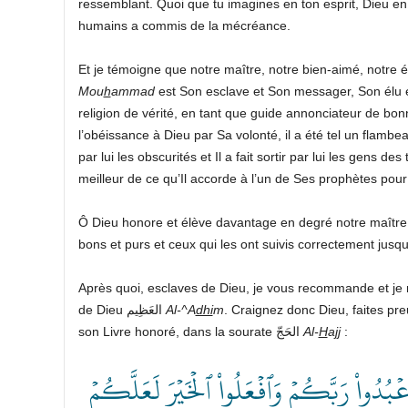
ressemblant. Quoi que tu imagines en ton esprit, Dieu en e
humains a commis de la mécréance.
Mou
h
ammad
est Son esclave et Son messager, Son élu e
religion de vérité, en tant que guide annonciateur de bon
l’obéissance à Dieu par Sa volonté, il a été tel un flambea
par lui les obscurités et Il a fait sortir par lui les gens 
meilleur de ce qu’Il accorde à l’un de Ses prophètes pou
bons et purs et ceux qui les ont suivis correctement jusq
Après quoi, esclaves de Dieu, je vous recommande et j
de Dieu العَظِيم
Al-^A
dhi
m
. Craignez donc Dieu, faites pre
son Livre honoré, dans la sourate الحَجّ
Al-
H
ajj
:
﴿ ۡبُدُواْ رَبَّكُمۡ وَٱفۡعَلُواْ ٱلۡخَيۡرَ لَعَلَّكُمۡ