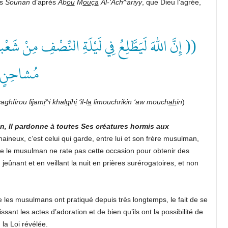
es
Sounan
d’après
Ab
ou
M
ou
ç
a
Al-‘Ach^ariyy
, que Dieu l’agrée,
إِنَّ اللهَ لَيَطَّلِعُ فِي لَيْلَةِ النِّصْفِ مِنْ شَعْبانَ ف
مُشاح ))
aghfirou li
j
am
i
^i khal
q
ih
i
‘il-l
a
limouchrikin ‘aw mouch
ah
in
)
n, Il pardonne à toutes Ses créatures hormis aux
haineux, c’est celui qui garde, entre lui et son frère musulman,
ue le musulman ne rate pas cette occasion pour obtenir des
jeûnant et en veillant la nuit en prières surérogatoires, et non
e les musulmans ont pratiqué depuis très longtemps, le fait de se
ssant les actes d’adoration et de bien qu’ils ont la possibilité de
 la Loi révélée.