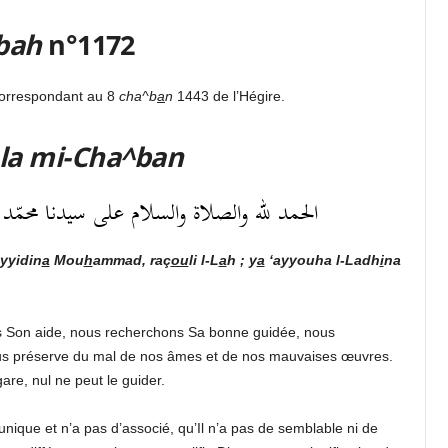
bah
n°1172
correspondant au 8
cha^b
a
n
1443 de l’Hégire.
 la mi-Cha^ban
الحمد لله والصلاة والسلام على سيدنا محمّد رسول
yyidin
a
Mou
h
ammad, raç
ou
li l-L
a
h ; y
a
‘ayyouha l-Ladh
i
na
 Son aide, nous recherchons Sa bonne guidée, nous
s préserve du mal de nos âmes et de nos mauvaises œuvres.
gare, nul ne peut le guider.
 unique et n’a pas d’associé, qu’Il n’a pas de semblable ni de