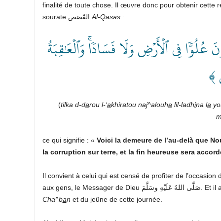
finalité de toute chose. Il œuvre donc pour obtenir cette résidence
sourate القَصَص
Al-
Q
a
s
a
s
:
﴿  عُلُوّٗا فِي ٱلۡأَرۡضِ وَلَا فَسَادٗاۚ وَٱلۡعَٰقِبَةُ
ِينَ
(
tilka d-d
a
rou l-‘
a
khiratou na
j
^alouh
a
lil-ladh
i
na l
a
yo
m
ce qui signifie : «
Voici la demeure de l’au-delà
que Nou
la corruption sur terre,
et
la fin heureuse sera accord
Il convient à celui qui est censé de profiter de l’occasion 
aux gens, le 
Cha^b
a
n
et du jeûne de cette journée.