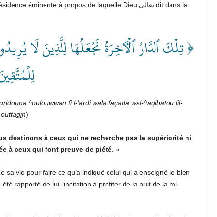
 éminente à propos de laquelle Dieu تعالى dit dans la
تِلۡكَ ٱلدَّارُ ٱلۡأٓخِرَةُ نَجۡعَلُهَا لِلَّذِينَ لَا يُرِيدُونَ
لِلۡمُتَّق ﴾
ur
i
d
ou
na ^oulouwwan fi l-‘ar
d
i wal
a
façad
a
wal-^
aq
ibatou lil-
outta
qi
n
)
s destinons à ceux qui ne recherche pas la supériorité ni
ée à ceux qui font preuve de piété
. »
de sa vie pour faire ce qu’a indiqué celui qui a enseigné le bien
Messager de Dieu صَلَّى اللهُ عَلَيْهِ وسَلَّمَ. Et il a été rapporté de lui l’incitation à profiter de la nuit de la mi-