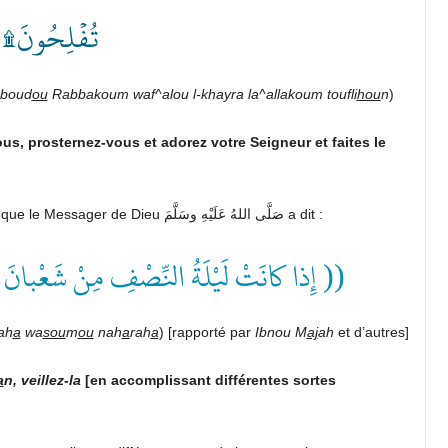
تُفۡلِحُونَ۩ ٧٧ ﴾
boud
ou
Rabbakoum waf^alou l-khayra la^allakoum toufli
hou
n
)
us, prosternez-vous et adorez votre Seigneur et faites le
, que Dieu l’agrée, que le Messager de Dieu صَلَّى اللهُ عَلَيْهِ وسَلَّمَ a dit :
إِذا كانَتْ لَيْلَةُ النِّصْفِ مِنْ شَعْبانَ ))
ah
a
wa
sou
m
ou
nah
a
rah
a
) [rapporté par
Ibnou M
aj
ah
et d’autres]
a
n, veillez-la
[en accomplissant différentes sortes