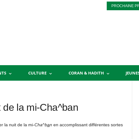
PROCHAINE P
NTS
CULTURE
CORAN & HADITH
JEUNE
t de la mi-Cha^ban
r la nuit de la mi-
Cha^b
a
n
en accomplissant différentes sortes