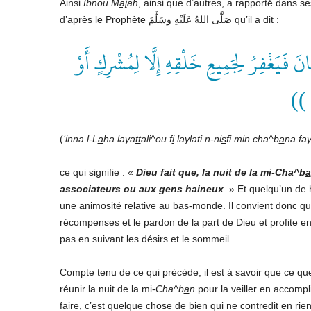
Ainsi
Ibnou M
aj
ah
, ainsi que d’autres, a rapporté dans s
d’après le Prophète صَلَّى اللهُ عَلَيْهِ وسَلَّمَ qu’il a dit :
(( َيَغْفِرُ لِجَمِيعِ خَلْقِهِ إِلَّا لِمُشْرِكٍ أَوْ
ِنٍ
(
‘inna l-L
a
ha laya
tt
ali^ou f
i
laylati n-ni
s
fi min cha^b
a
na fay
ce qui signifie : «
Dieu fait que, la nuit de la mi-Cha^b
a
associateurs ou aux gens haineux
. » Et quelqu’un de 
une animosité relative au bas-monde. Il convient donc q
récompenses et le pardon de la part de Dieu et profite en 
pas en suivant les désirs et le sommeil.
Compte tenu de ce qui précède, il est à savoir que ce qu
réunir la nuit de la mi-
Cha^b
a
n
pour la veiller en accompli
faire, c’est quelque chose de bien qui ne contredit en rien