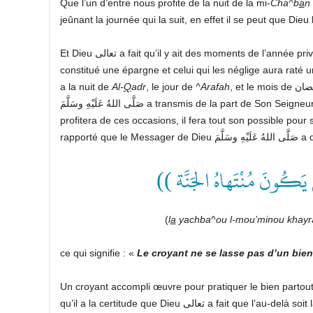
Que l’un d’entre nous profite de la nuit de la mi-
Cha^b
a
n
jeûnant la journée qui la suit, en effet il se peut que Dieu
Et Dieu تعالى a fait qu’il y ait des moments de l’année privilégiés dans la vie d’un croyant. Celui qui en profite se sera
constitué une épargne et celui qui les néglige aura raté 
a la nuit de
Al-
Q
adr
, le jour de
^Arafah
صَلَّى اللهُ عَلَيْهِ وسَلَّمَ a transmis de la part de Son Seigneur عزّ وجلّ. Quelqu’un qui souhaite la récompense dans l’au-delà
profitera de ces occasions, il fera tout son possible pour 
rapporté que le Messager de Dieu َلَّمَ
(( ى يَكُونَ مُنْتَهاهُ الجَنَّة
(
l
a
yachba^ou l-mou’minou khay
ce qui signifie : «
Le croyant ne se lasse pas d’un bien 
Un croyant accompli œuvre pour pratiquer le bien partout où
qu’il a la certitude que Dieu تعالى a fait que l’au-delà soit la finalité de toute chose et qu’Il n’a pas fait du bas-monde la