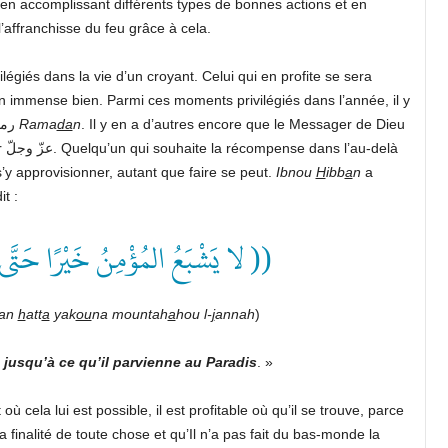
en accomplissant différents types de bonnes actions et en
 l’affranchisse du feu grâce à cela.
un immense bien. Parmi ces moments privilégiés dans l’année, il y
, et le mois de رمضان
Rama
da
n
. Il y en a d’autres encore que le Messager de Dieu
s’y approvisionner, autant que faire se peut.
Ibnou
H
ibb
a
n
a
صَلَّى اللهُ عَلَيْهِ وس a dit :
لا يَشْبَعُ المُؤْمِنُ خَيْرًا حَتَّ ))
ran
h
att
a
yak
ou
na mountah
a
hou l-
j
annah
)
jusqu’à ce qu’il parvienne au Paradis
. »
 cela lui est possible, il est profitable où qu’il se trouve, parce