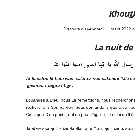
Khou
t
Discours du vendredi 11 mars 2022 
La nuit de
 الله يا أيّها الذين آمنوا اتّقوا الله
Al-
h
amdou lil-L
a
hi
wa
s
–
s
al
a
tou was-sal
a
mou ^al
a
sa
‘
a
manou t-ta
q
ou l-L
a
h
.
Louanges à Dieu, nous Le remercions, nous recherchons
recherchons Son pardon, nous demandons que Dieu nou
Celui que Dieu guide, nul ne peut l’égarer, et celui qu’Il é
Je témoigne qu’il n’est de dieu que Dieu, qu’Il est le dieu