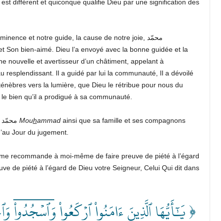
st différent et quiconque qualifie Dieu par une signification des
Et je témoigne que notre maître, notre bien-aimé, notre éminence et notre guide, la cause de notre joie, محمّد
t Son bien-aimé. Dieu l’a envoyé avec la bonne guidée et la
ne nouvelle et avertisseur d’un châtiment, appelant à
u resplendissant. Il a guidé par lui la communauté, Il a dévoilé
des ténèbres vers la lumière, que Dieu le rétribue pour nous du
r le bien qu’il a prodigué à sa communauté.
Ô Dieu honore et élève davantage en degré notre maître محمّد
Mou
h
ammad
ainsi que sa famille et ses compagnons
u’au Jour du jugement.
e me recommande à moi-même de faire preuve de piété à l’égard
uve de piété à l’égard de Dieu votre Seigneur, Celui Qui dit dans
يَٰٓأَيُّهَا ٱلَّذِينَ ءَامَنُواْ ٱرۡكَعُواْ وَٱسۡجُدُواْۤ وَٱع