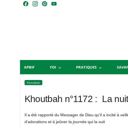
Skip
F
I
P
Y
to
a
n
i
o
content
c
s
n
u
e
t
t
T
b
a
e
u
o
g
r
b
o
r
e
e
k
a
s
m
t
APBIF
FOI
PRATIQUES
SAVA
Khoutbah
Khoutbah n°1172 : La nui
Il a été rapporté du Messager de Dieu qu’il a incité à veille
d’adorations et à jeûner la journée qui la suit