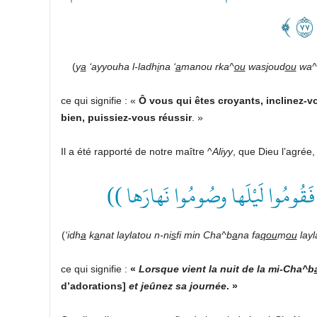
(
y
a
‘ayyouha l-ladh
i
na ‘
a
manou rka^
ou
was
j
oud
ou
wa^
ce qui signifie : «
Ô vous qui êtes croyants, inclinez-vo
bien, puissiez-vous réussir
. »
Il a été rapporté de notre maître ^
Aliyy
((  فَقُومُوا لَيْلَها وصُومُوا نَهارَها
(
‘idh
a
k
a
nat laylatou n-ni
s
fi min Cha^b
a
na fa
qou
m
ou
layl
ce qui signifie :
«
Lorsque vient la nuit de la mi-Cha^b
d’adorations]
et jeûnez sa journée
. »