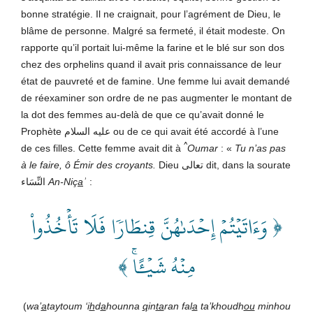
bonne stratégie. Il ne craignait, pour l’agrément de Dieu, le
blâme de personne. Malgré sa fermeté, il était modeste. On
rapporte qu’il portait lui-même la farine et le blé sur son dos
chez des orphelins quand il avait pris connaissance de leur
état de pauvreté et de famine. Une femme lui avait demandé
de réexaminer son ordre de ne pas augmenter le montant de
la dot des femmes au-delà de que ce qu’avait donné le
Prophète عليه السلام ou de ce qui avait été accordé à l’une
^
de ces filles. Cette femme avait dit à
Oumar
: «
Tu n’as pas
à le faire, ô Émir des croyants.
Dieu تعالى
dit, dans la sourate
النِّسَاء
An-Niç
a
ʾ
:
﴿ وَءَاتَيۡتُمۡ إِحۡدَىٰهُنَّ قِنطَارٗا فَلَا تَأۡخُذُواْ
مِنۡهُ شَيۡ‍ًٔاۚ ﴾
(
wa’
a
taytoum ‘i
h
d
a
hounna
q
in
ta
ran fal
a
ta’khoudh
ou
minhou