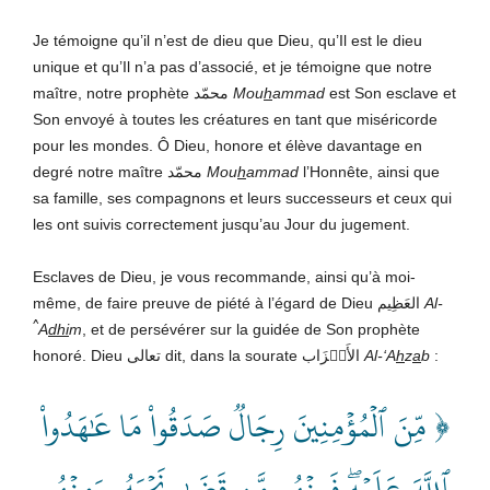
Je témoigne qu’il n’est de dieu que Dieu, qu’Il est le dieu
unique et qu’Il n’a pas d’associé, et je témoigne que notre
maître, notre prophète محمّد
Mou
h
ammad
est Son esclave et
Son envoyé à toutes les créatures en tant que miséricorde
pour les mondes. Ô Dieu, honore et élève davantage en
degré notre maître محمّد
Mou
h
ammad
l’Honnête, ainsi que
sa famille, ses compagnons et leurs successeurs et ceux qui
les ont suivis correctement jusqu’au Jour du jugement.
Esclaves de Dieu, je vous recommande, ainsi qu’à moi-
même, de faire preuve de piété à l’égard de Dieu العَظِيم
Al-
^
A
dhi
m
, et de persévérer sur la guidée de Son prophète
honoré. Dieu تعالى dit, dans la sourate الأَحۡزَاب
Al-‘A
h
z
a
b
:
﴿ مِّنَ ٱلۡمُؤۡمِنِينَ رِجَالٞ صَدَقُواْ مَا عَٰهَدُواْ
ٱللَّهَ عَلَيۡهِۖ فَمِنۡهُم مَّن قَضَىٰ نَحۡبَهُۥ وَمِنۡهُم