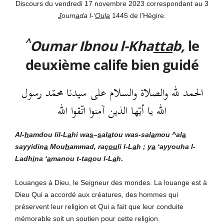
Discours du vendredi 17 novembre 2023 correspondant au 3
J
oum
a
da l-‘
Ou
l
a
1445 de l’Hégire.
^
Oumar Ibnou l-Kha
tta
b,
le
deuxième calife bien guidé
الحمد لله والصلاة والسلام على سيدنا محمّد رسول
الله يا أيّها الذين آمنوا اتّقوا الله
Al-
h
amdou lil-L
a
hi
wa
s
–
s
al
a
tou was-sal
a
mou ^al
a
sayyidin
a
Mou
h
ammad, raç
ou
li l-L
a
h ; y
a
‘ayyouha l-
Ladh
i
na ‘
a
manou t-ta
q
ou l-L
a
h
.
Louanges à Dieu, le Seigneur des mondes. La louange est à
Dieu Qui a accordé aux créatures, des hommes qui
préservent leur religion et Qui a fait que leur conduite
mémorable soit un soutien pour cette religion.