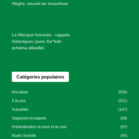
B
Hégire, nouvel an musulman
i
e
n
f
La Mecque honorée : rappels
a
historiques (avec Ka^bah
i
schéma détaillé)
s
a
n
Catégories populaires
c
e
I
Khoutbah
(556)
s
À la une
(521)
l
Actualités
(147)
a
Sagesses et rappels
(58)
m
Prédestination du bien et du mal
(97)
i
Radio Sunnite
(45)
q