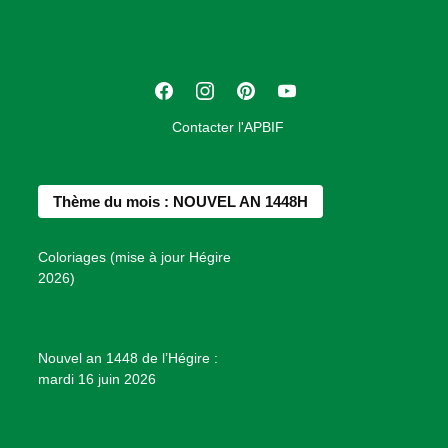
c
i
a
t
F
I
P
Y
i
a
n
i
o
o
Contacter l'APBIF
c
s
n
u
n
e
t
t
T
d
b
a
e
u
e
Thème du mois : NOUVEL AN 1448H
o
g
r
b
s
o
r
e
e
P
Coloriages (mise à jour Hégire
k
a
s
r
2026)
m
t
o
j
e
Nouvel an 1448 de l’Hégire :
t
mardi 16 juin 2026
s
d
e