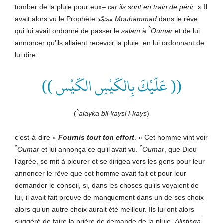
tomber de la pluie pour eux–
car ils sont en train de périr
. » Il
avait alors vu le Prophète محمّد
Mou
h
ammad
dans le rêve
^
qui lui avait ordonné de passer le
sal
a
m
à
Oumar
et de lui
annoncer qu’ils allaient recevoir la pluie, en lui ordonnant de
lui dire :
(( عَلَيْكَ بِالكَيْسِ الكَيْس ))
^
(
alayka bil-kaysi l-kays
)
c’est-à-dire «
Fournis tout ton effort
. » Cet homme vint voir
^
^
Oumar
et lui annonça ce qu’il avait vu.
Oumar
, que Dieu
l’agrée, se mit à pleurer et se dirigea vers les gens pour leur
annoncer le rêve que cet homme avait fait et pour leur
demander le conseil, si, dans les choses qu’ils voyaient de
lui, il avait fait preuve de manquement dans un de ses choix
alors qu’un autre choix aurait été meilleur. Ils lui ont alors
suggéré de faire la prière de demande de la pluie,
Alistis
qa
’
,