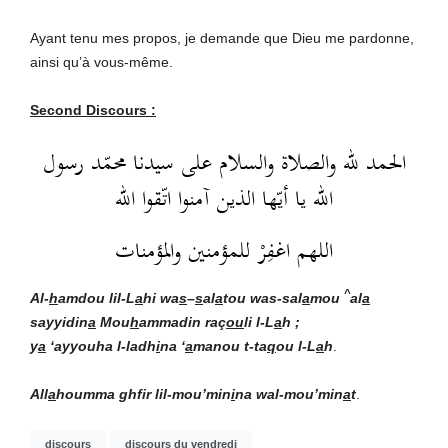
Ayant tenu mes propos, je demande que Dieu me pardonne,
ainsi qu’à vous-même.
Second Discours :
الحمد لله والصلاة والسلام على سيدنا محمّد رسول
الله يا أيّها الذين آمنوا اتّقوا الله
اللهم اغفِرْ للمؤمنين والمؤمنات
^
Al-
h
amdou lil-L
a
hi wa
s
–
s
al
a
t
ou wa
s-sal
a
mou
al
a
sayyidin
a
Mou
h
ammadin raç
ou
li l-L
a
h ;
y
a
‘ayyouha l-ladh
i
na ‘
a
manou t-ta
q
ou l-L
a
h
.
All
a
houmma ghfir lil-mou’min
i
na wal-mou’min
a
t
.
discours
discours du vendredi