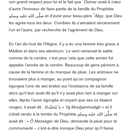
^
son grand respect pour lui et le fait que
Oumar
avait à cœur
d’avoir l’honneur de faire partie de la famille du Prophète
^
صلَّى الله عليه وسلم et d’avoir pour beau-père
Aliyy
, que Dieu
les agrée tous les deux. Combien ils s’aimaient sincèrement
l’un et l’autre, par recherche de l’agrément de Dieu.
En l’an dix-huit de l’Hégire, il y a eu une famine très grave à
Médine et dans ses alentours. Le vent ramenait le sable
comme de la cendre, c’est pour cela que cette année fut
appelée l’année de la cendre. Beaucoup de gens périrent à
cause de la famine et du manque de pluie. Les animaux ne
trouvaient plus à manger, au point qu’un compagnon
égorgea l’une de ses brebis sur l’insistance de sa famille
alors qu’il leur avait dit qu’il n’y avait plus rien à manger sur
elles. Après l’avoir égorgée et voyant que ses os étaient
rouges, il avait dit : يا مُحَمَّداهُ «
Y
a
Mou
h
ammad
a
h
» et il
s’était rendu à la tombe du Prophète صلَّى الله عليه وسلم et
avait dit : «
Ô Messager de Dieu, demande la pluie pour ta
communauté
– c’est-à-dire invoque Dieu pour qu’Il fasse