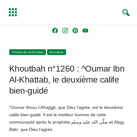
S
T
e
o
a
g
Skip
F
I
P
Y
r
g
to
a
n
i
o
c
l
content
c
s
n
u
h
e
^Oumar ibn al-Khattab
Khoutbah
e
t
t
T
b
a
e
u
Khoutbah n°1260 : ^Oumar Ibn
o
g
r
b
o
r
e
e
Al-Khattab, le deuxième calife
k
a
s
bien-guidé
m
t
^Oumar Ibnou l-Kha
tta
b
, que Dieu l’agrée, est le deuxième
calife bien guidé. Il est le meilleur homme de cette
communauté après le prophète صلَّى الله عليه وسلم et
Ab
ou
Bakr
, que Dieu l’agrée.