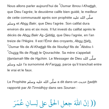
^
Nous allons parler aujourd’hui de
Oumar Ibnou l-Kha
tta
b
,
que Dieu l’agrée, le deuxième calife bien guidé, le meilleur
de cette communauté après son prophète صلَّى الله عليه
وسلم et
Ab
ou
Bakr
, que Dieu l’agrée. Son califat dura
environ dix ans et six mois. Il fut investi du califat après le
décès de
Ab
ou
Bakr
A
s
–
S
idd
iq
, que Dieu l’agrée, en l’an
treize de l’Hégire. Il est l’Émir des croyants,
Ab
ou
H
af
s
,
^
^
Oumar
fils de
Al-Kha
tta
b
fils de
Noufayl
fils de
Abdou l-
^
Ou
zza
fils de
Riy
ah
le Qourachite. Sa mère s’appelait
H
antamah
fille de
H
a
chim
. Le Messager de Dieu صلَّى الله
عليه وسلم l’a surnommé
Al-Far
ouq
, parce qu’il tranchait entre
le vrai et le faux.
Le Prophète صلَّى الله عليه وسلم a dit dans un حديث
h
ad
i
th
rapporté par
At-Tirmidhiyy
dans ses
Sounan
:
(( إنّ اللهَ جعل الحقَّ على لِسانِ عُمَرَ