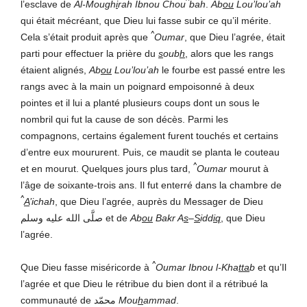
^
l’esclave de
Al-Mough
i
rah Ibnou Chou
bah
.
Ab
ou
Lou’lou’ah
qui était mécréant, que Dieu lui fasse subir ce qu’il mérite.
^
Cela s’était produit après que
Oumar
, que Dieu l’agrée, était
parti pour effectuer la prière du
s
oub
h
, alors que les rangs
étaient alignés,
Ab
ou
Lou’lou’ah
le fourbe est passé entre les
rangs avec à la main un poignard empoisonné à deux
pointes et il lui a planté plusieurs coups dont un sous le
nombril qui fut la cause de son décès. Parmi les
compagnons, certains également furent touchés et certains
d’entre eux moururent. Puis, ce maudit se planta le couteau
^
et en mourut. Quelques jours plus tard,
Oumar
mourut à
l’âge de soixante-trois ans. Il fut enterré dans la chambre de
^
A
’ichah
, que Dieu l’agrée, auprès du Messager de Dieu
صلَّى الله عليه وسلم et de
Ab
ou
Bakr A
s
–
S
idd
iq
, que Dieu
l’agrée.
^
Que Dieu fasse miséricorde à
Oumar Ibnou l-Kha
tta
b
et qu’Il
l’agrée et que Dieu le rétribue du bien dont il a rétribué la
communauté de محمّد
Mou
h
ammad
.