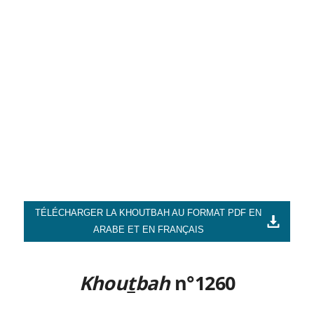
TÉLÉCHARGER LA KHOUTBAH AU FORMAT PDF EN
ARABE ET EN FRANÇAIS
Khou
t
bah
n°1260