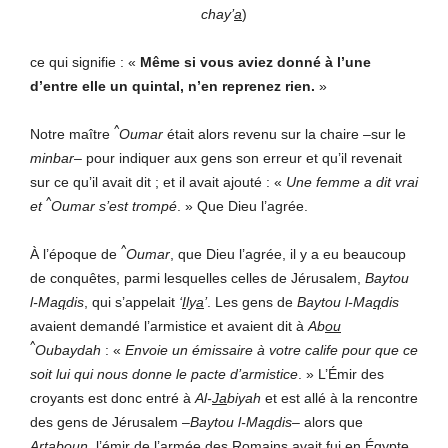
chay’
a
)
ce qui signifie : «
Même si vous aviez donné à l’une
d’entre elle un quintal, n’en reprenez rien.
»
^
Notre maître
Oumar
était alors revenu sur la chaire –sur le
minbar
– pour indiquer aux gens son erreur et qu’il revenait
sur ce qu’il avait dit ; et il avait ajouté : «
Une femme a dit vrai
^
et
Oumar s’est trompé
. » Que Dieu l’agrée.
^
À l’époque de
Oumar
, que Dieu l’agrée, il y a eu beaucoup
de conquêtes, parmi lesquelles celles de Jérusalem,
Baytou
l-Ma
q
dis
, qui s’appelait
‘
I
ly
a
’
. Les gens de
Baytou l-Ma
q
dis
avaient demandé l’armistice et avaient dit à
Ab
ou
^
Oubaydah
: «
Envoie un émissaire à votre calife pour que ce
soit lui qui nous donne le pacte d’armistice
. » L’Émir des
croyants est donc entré à
Al-
Ja
biyah
et est allé à la rencontre
des gens de Jérusalem –
Baytou l-Ma
q
dis
– alors que
Ar
t
ab
ou
n
, l’émir de l’armée des Romains avait fui en Égypte