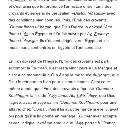
et c’est ainsi que fut prononcé l’armistice entre l’Émir des
croyants et les gens de Jérusalem –
Baytou l-Ma
q
dis
– avec
des conditions bien connues. Puis, l’Émir des croyants,
^
^
Oumar Ibnou l-Kha
tta
b
, que Dieu l’agrée, a envoyé
Amr
^
Ibnou l-
As
en Égypte et il l’a fait suivre par
A
z
–
Z
oubayr
^
Ibnou l-
Aww
a
m
. Ils s’étaient dirigés vers l’Égypte et les
musulmans sont entrés en Égypte et l’ont conquise.
En l’an dix-sept de l’Hégire, l’Émir des croyants est parti
^
accomplir la
oumrah
. Il est resté vingt jours à La Mecque et
c’est à ce moment-là qu’il a élargi la mosquée
Al-
H
ar
a
m
, que
Dieu le rétribue en bien pour les musulmans. C’est cette
même année que l’Émir des croyants a épousé
‘Oummou
^
^
Koulth
ou
m
, la fille de
Aliyy Ibnou Ab
i
Ta
lib
.
Aliyy
, que Dieu
l’agrée, avait envoyé sa fille
‘Oummou Koulth
ou
m
, pour une
^
affaire, chez
Oumar
. Puis il lui avait demandé si elle lui avait
^
plu pour qu’il la lui donne en mariage.
Oumar
avait accepté
^
^
et ceci indique l’extrême amour que
Aliyy
portait à
Oumar
,