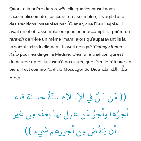
Quant à la prière du
tar
a
w
ih
telle que les musulmans
l’accomplissent de nos jours, en assemblée, il s’agit d’une
^
des traditions instaurées par
Oumar
, que Dieu l’agrée. Il
avait en effet rassemblé les gens pour accomplir la prière du
tar
a
w
ih
derrière un même imam, alors qu’auparavant ils la
faisaient individuellement. Il avait désigné
‘Oubayy Ibnou
^
Ka
b
pour les diriger à Médine. C’est une tradition qui est
demeurée après lui jusqu’à nos jours, que Dieu le rétribue en
bien. Il est comme l’a dit le Messager de Dieu صلَّى الله عليه
وسلم
:
(( مَن سَنَّ في الإسلام سنّةً حسنة فله
أجرُها وأجرُ مَن عمِل بها بعدَه مِن غير
أن يَنقُصَ مِن أجورهم شيء ))