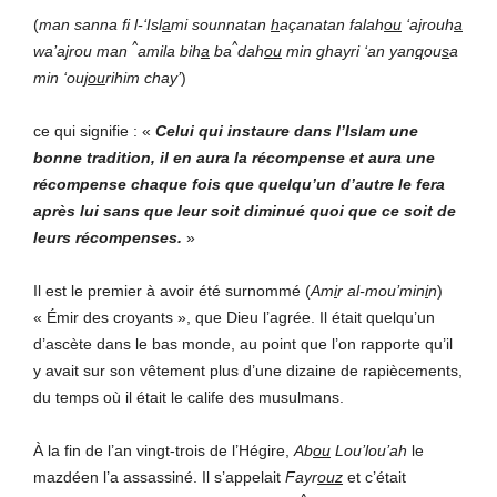
(
man sanna fi l-‘Isl
a
mi sounnatan
h
açanatan falah
ou
‘a
j
rouh
a
^
^
wa’a
j
rou man
amila bih
a
ba
dah
ou
min ghayri ‘an yan
q
ou
s
a
min ‘ou
jou
rihim chay’
)
ce qui signifie : «
Celui qui instaure dans l’Islam une
bonne tradition, il en aura la récompense et aura une
récompense chaque fois que quelqu’un d’autre le fera
après lui sans que leur soit diminué quoi que ce soit de
leurs récompenses.
»
Il est le premier à avoir été surnommé (
Am
i
r al-mou’min
i
n
)
« Émir des croyants », que Dieu l’agrée. Il était quelqu’un
d’ascète dans le bas monde, au point que l’on rapporte qu’il
y avait sur son vêtement plus d’une dizaine de rapiècements,
du temps où il était le calife des musulmans.
À la fin de l’an vingt-trois de l’Hégire,
Ab
ou
Lou’lou’ah
le
mazdéen l’a assassiné. Il s’appelait
Fayr
ouz
et c’était