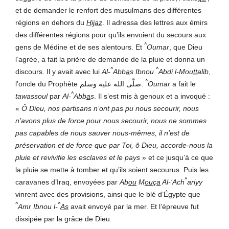
et de demander le renfort des musulmans des différentes
régions en dehors du
H
i
jaz
. Il adressa des lettres aux émirs
des différentes régions pour qu’ils envoient du secours aux
^
gens de Médine et de ses alentours. Et
Oumar
, que Dieu
l’agrée, a fait la prière de demande de la pluie et donna un
^
^
discours. Il y avait avec lui
Al-
Abb
a
s Ibnou
Abdi l-Mou
tt
alib
,
^
l’oncle du Prophète صلَّى الله عليه وسلم.
Oumar
a fait le
^
tawassoul
par
Al-
Abb
a
s
. Il s’est mis à genoux et a invoqué :
«
Ô Dieu, nos partisans n’ont pas pu nous secourir, nous
n’avons plus de force pour nous secourir, nous ne sommes
pas capables de nous sauver nous-mêmes, il n’est de
préservation et de force que par Toi, ô Dieu, accorde-nous la
pluie et revivifie les esclaves et le pays
» et ce jusqu’à ce que
la pluie se mette à tomber et qu’ils soient secourus. Puis les
^
caravanes d’Iraq, envoyées par
Ab
ou
M
ou
ç
a
Al-‘Ach
ariyy
vinrent avec des provisions, ainsi que le blé d’Égypte que
^
^
Amr Ibnou l-
As
avait envoyé par la mer. Et l’épreuve fut
dissipée par la grâce de Dieu.