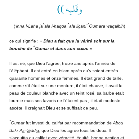
وقَلبِه ))
^
^
^
(
‘inna l-L
a
ha
j
a
ala l-
h
aqqa
al
a
liç
a
ni
Oumara wa
q
albih
)
ce qui signifie : «
Dieu a fait que la vérité soit sur la
^
bouche de
Oumar et dans son cœur.
»
Il est né, que Dieu l’agrée, treize ans après l’année de
l’éléphant. Il est entré en Islam après qu’y soient entrés
quarante hommes et onze femmes. Il était grand de taille,
comme s’il était sur une monture, il était chauve, il avait la
peau de couleur blanche avec un teint rosé, sa barbe était
fournie mais ses favoris ne l’étaient pas ; il était modeste,
ascète, il craignait Dieu et se suffisait de peu.
^
Oumar
fut investi du califat par recommandation de
Ab
ou
Bakr
A
s
–
S
idd
iq
, que Dieu les agrée tous les deux. Il
s’acquitta du califat avec véracité, équité, bonne gestion et