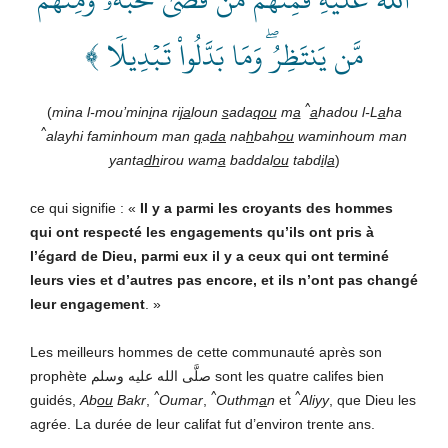
مَّن يَنتَظِرُۖ وَمَا بَدَّلُواْ تَبۡدِيلٗا ﴾
^
(
mina l-mou’min
i
na ri
ja
loun
s
ada
qou
m
a
a
hadou l-L
a
ha
^
alayhi faminhoum man
q
a
da
na
h
bah
ou
waminhoum man
yanta
dh
irou wam
a
baddal
ou
tabd
i
l
a
)
ce qui signifie : «
Il y a parmi les croyants des hommes
qui ont respecté les engagements qu’ils ont pris à
l’égard de Dieu, parmi eux il y a ceux qui ont terminé
leurs vies et d’autres pas encore, et ils n’ont pas changé
leur engagement
. »
Les meilleurs hommes de cette communauté après son
prophète صلَّى الله عليه وسلم sont les quatre califes bien
^
^
^
guidés,
Ab
ou
Bakr
,
Oumar
,
Outhm
a
n
et
Aliyy
, que Dieu les
agrée. La durée de leur califat fut d’environ trente ans.