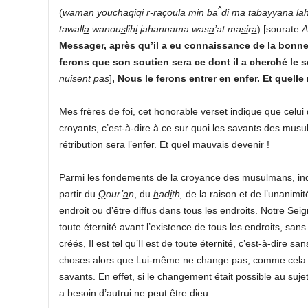
^
(
waman youch
aq
i
q
i r-raç
ou
la min ba
di m
a
tabayyana lah
tawall
a
wanou
s
lih
i
j
ahannama was
a
’at ma
si
r
a
) [sourate
A
Messager, après qu’il a eu connaissance de la bonne 
ferons que son soutien sera ce dont il a cherché le 
nuisent pas
]
, Nous le ferons entrer en enfer. Et quelle
Mes frères de foi, cet honorable verset indique que celui q
croyants, c’est-à-dire à ce sur quoi les savants des musu
rétribution sera l’enfer. Et quel mauvais devenir !
Parmi les fondements de la croyance des musulmans, indi
partir du
Q
our’
a
n
, du
h
ad
i
th
,
de la raison et de l’unanimi
endroit ou d’être diffus dans tous les endroits. Notre Sei
toute éternité avant l’existence de tous les endroits, sans 
créés, Il est tel qu’Il est de toute éternité, c’est-à-dire sa
choses alors que Lui-même ne change pas, comme cela 
savants. En effet, si le changement était possible au sujet
a besoin d’autrui ne peut être dieu.