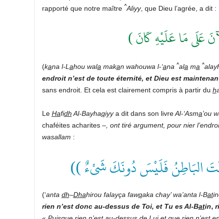
^
rapporté que notre maître
Aliyy
, que Dieu l’agrée, a dit :
( نَ عَلَى مَا عَلَيْهِ كَانَ
^
^
(
k
a
na l-L
a
hou wal
a
mak
a
n wahouwa l-‘
a
na
al
a
m
a
alayh
endroit n’est de toute éternité, et Dieu est maintenant 
sans endroit. Et cela est clairement compris à partir du
h
Le
Ha
fi
dh
Al-Bayha
q
iyy
a dit dans son livre
Al-‘Asm
a
’ou w
chaféites acharites –
, ont tiré argument, pour nier l’endr
wasallam
:
وَأَنْتَ البَاطِنُ فَلَيْسَ دُونَكَ شَىْءٌ
(‘
anta
dh
–
Dha
hirou falayça faw
q
aka chay’ wa’anta l-B
at
i
rien n’est donc au-dessus de Toi, et Tu es Al-B
at
in
,
r
«
Puisque rien n’est au-dessus de Lui et que rien n’est e