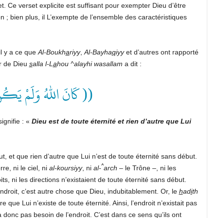
set. Ce verset explicite est suffisant pour exempter Dieu d’être
on ; bien plus, il L’exempte de l’ensemble des caractéristiques
il y a ce que
Al-Boukh
a
riyy
,
Al-Bayha
q
iyy
et d’autres ont rapporté
r de Dieu
s
alla l-L
a
hou ^alayhi wasallam
a dit :
كَانَ اللهُ وَلَمْ يَكُن ))
signifie : «
Dieu
est de toute éternité et rien d’autre que Lui
t, et que rien d’autre que Lui n’est de toute éternité sans début.
^
rre, ni le ciel, ni
al-
koursiyy
, ni
al-
arch –
le Trône –, ni les
its, ni les directions n’existaient de toute éternité sans début.
’endroit, c’est autre chose que Dieu, indubitablement. Or, le
h
ad
i
th
 que Lui n’existe de toute éternité. Ainsi, l’endroit n’existait pas
 donc pas besoin de l’endroit. C’est dans ce sens qu’ils ont