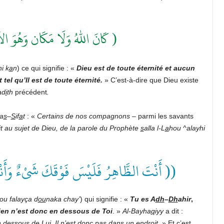
كَانَ اللهُ وَلَا مَكَان وَهُوَ الآ )
i k
a
n
) ce qui signifie : «
Dieu
est de toute éternité et aucun
tel qu’Il est de toute éternité.
» C’est-à-dire que Dieu existe
ad
i
th
précédent
.
a
s
–
S
if
a
t
: «
Certains de nos compagnons –
parmi les savants
oit au sujet de Dieu, de la parole du Prophète
s
alla l-L
a
hou ^alayhi
أَنْتَ الظَّاهِرُ فَلَيْسَ فَوْقَكَ شَىْءٌ  ))
((
nou falayça d
ou
naka chay’
) qui signifie : «
Tu es A
dh
–
Dh
ahir
,
ien n’est donc en dessous de Toi
. »
Al-Bayha
q
iyy
a dit :
n dessous de Lui, Il n’est donc pas dans un endroit.
» Et c’est