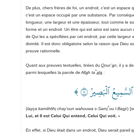
De plus, chers frères de foi, un endroit, c’est un espace 
c’est un espace occupé par une substance. Par conséquent,
longueur, une largeur et une épaisseur, tout comme le so
forme et un endroit. Un être qui est ainsi est sans aucun 
de Qui les a spécifiées par cet endroit, par cette largeur e
divinité. Il est donc obligatoire selon la raison que Dieu
preuve rationnelle.
Quant aux preuves textuelles, tirées du
Q
our’
a
n
, il y a 
^
parmi lesquelles la parole de
All
a
h ta
a
l
a
:
﴿ َّمِيعُ ٱلۡبَصِيرُ ١١
^
(
layça kamithlih
i
chay’oun wahouwa s-Sam
i
ou l-Ba
si
r
) [
Lui, et Il est Celui Qui entend, Celui Qui voit.
»
En effet, si Dieu était dans un endroit, Dieu serait parei