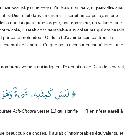
qui est occupé par un corps. Ou bien si tu veux, tu peux dire que
 si Dieu était dans un endroit, Il serait un corps, ayant une
leil a une longueur, une largeur, une épaisseur, un volume, une
doute créé, il serait donc semblable aux créatures qui ont besoin
t par cette profondeur. Or, le fait d’avoir besoin contredit la
 soit exempt de l’endroit. Ce que nous avons mentionné ici est une
de nombreux versets qui indiquent l’exemption de Dieu de l’endroit,
لَيۡسَ كَمِثۡلِهِۦ شَيۡءٞۖ وَهُوَ ٱلس ﴾
sourate
Ach-Ch
ou
r
a
verset 11] qui signifie : «
Rien n’est pareil à
l que beaucoup de choses, Il aurait d’innombrables équivalents, et