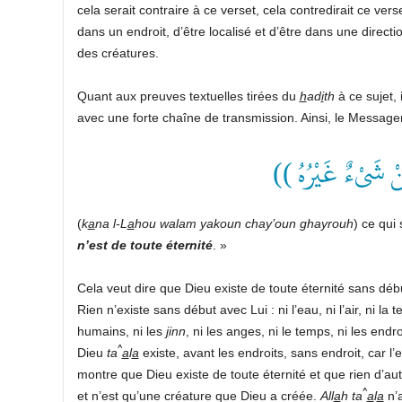
cela serait contraire à ce verset, cela contredirait ce ver
dans un endroit, d’être localisé et d’être dans une directi
des créatures.
Quant aux preuves textuelles tirées du
h
ad
i
th
à ce sujet, 
avec une forte chaîne de transmission. Ainsi, le Message
(( ْ شَىْءٌ غَيْرُهُ
(
k
a
na l-L
a
hou walam yakoun chay’oun ghayrouh
) ce qui 
n’est de toute éternité
. »
Cela veut dire que Dieu existe de toute éternité sans débu
Rien n’existe sans début avec Lui : ni l’eau, ni l’air, ni la te
humains, ni les
j
inn
, ni les anges, ni le temps, ni les endro
^
Dieu
ta
a
l
a
existe, avant les endroits, sans endroit, car l
montre que Dieu existe de toute éternité et que rien d’autre
^
et n’est qu’une créature que Dieu a créée.
All
a
h ta
a
l
a
n’a