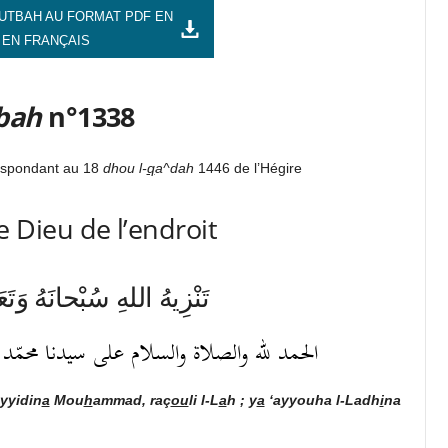
UTBAH AU FORMAT PDF EN
 EN FRANÇAIS
bah
n°1338
espondant au 18
dhou l-
q
a^dah
1446 de l’Hégire
 Dieu de l’endroit
تَنْزِيهُ اللهِ سُبْحانَهُ وَت
الحمد لله والصلاة والسلام على سيدنا محمّد رسول
yyidin
a
Mou
h
ammad, raç
ou
li l-L
a
h ; y
a
‘ayyouha l-Ladh
i
na