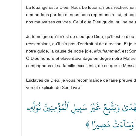
La louange est à Dieu. Nous Le louons, nous recherchon
demandons pardon et nous nous repentons à Lui, et no
nos mauvaises œuvres. Celui que Dieu guide, nul ne peut l’
Je témoigne qu’il n’est de dieu que Dieu, qu’Il est le dieu
ressemblant, qu’Il n’a pas d’endroit ni de direction. Et j
notre guide, la cause de notre joie,
Mou
h
ammad
, est Son
Ô Dieu honore et élève davantage en degré notre Maîtr
compagnons et sa famille excellents, de ce que le Mess
Esclaves de Dieu, je vous recommande de faire preuve d
verset explicite de Son Livre :
﴿ ىٰ وَيَتَّبِعۡ غَيۡرَ سَبِيلِ ٱلۡمُؤۡمِنِينَ نُوَلِّهِۦ
َّمَۖ وَسَآءَتۡ مَصِيرًا