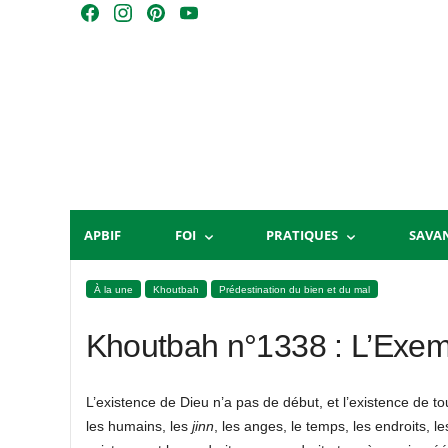
Skip
F
I
P
Y
to
a
n
i
o
content
c
s
n
u
e
t
t
T
b
a
e
u
o
g
r
b
o
r
e
e
k
a
s
m
t
APBIF
FOI
PRATIQUES
SAVA
À la une
Khoutbah
Prédestination du bien et du mal
Khoutbah n°1338 : L’Exemp
L’existence de Dieu n’a pas de début, et l’existence de tout 
les humains, les
j
inn
, les anges, le temps, les endroits, l