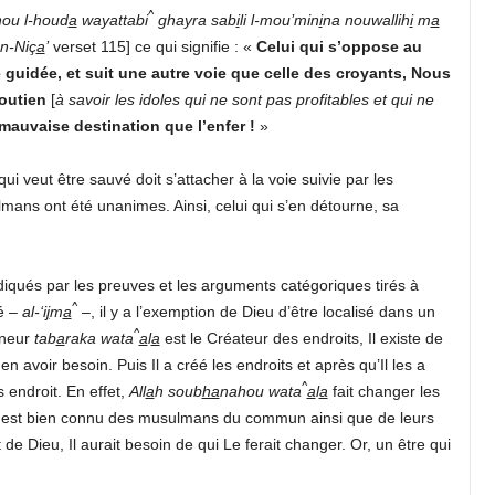
^
ou l-houd
a
wayattabi
ghayra sab
i
li l-mou’min
i
na nouwallih
i
m
a
n-Niç
a
’
verset 115] ce qui signifie : «
Celui qui s’oppose au
guidée, et suit une autre voie que celle des croyants, Nous
soutien
[
à savoir les idoles qui ne sont pas profitables et qui ne
 mauvaise destination que l’enfer !
»
ui veut être sauvé doit s’attacher à la voie suivie par les
lmans ont été unanimes. Ainsi, celui qui s’en détourne, sa
qués par les preuves et les arguments catégoriques tirés à
^
té –
al-‘i
j
m
a
–, il y a l’exemption de Dieu d’être localisé dans un
^
gneur
tab
a
raka wata
a
l
a
est le Créateur des endroits, Il existe de
en avoir besoin. Puis Il a créé les endroits et après qu’Il les a
^
ns endroit. En effet,
All
a
h
soub
ha
nahou wata
a
l
a
fait changer les
est bien connu des musulmans du commun ainsi que de leurs
 de Dieu, Il aurait besoin de qui Le ferait changer. Or, un être qui