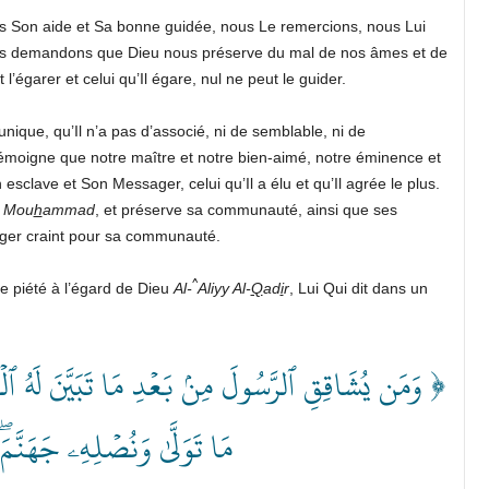
s Son aide et Sa bonne guidée, nous Le remercions, nous Lui
us demandons que Dieu nous préserve du mal de nos âmes et de
égarer et celui qu’Il égare, nul ne peut le guider.
 unique, qu’Il n’a pas d’associé, ni de semblable, ni de
e témoigne que notre maître et notre bien-aimé, notre éminence et
 esclave et Son Messager, celui qu’Il a élu et qu’Il agrée le plus.
e
Mou
h
ammad
, et préserve sa communauté, ainsi que ses
ager craint pour sa communauté.
^
e piété à l’égard de Dieu
Al-
Aliyy Al-
Q
ad
i
r
, Lui Qui dit dans un
وَمَن يُشَاقِقِ ٱلرَّسُولَ مِنۢ بَعۡدِ مَا تَبَيَّنَ لَهُ ٱلۡهُدَ
مَا تَوَلَّىٰ وَنُصۡلِهِۦ جَهَن ﴾