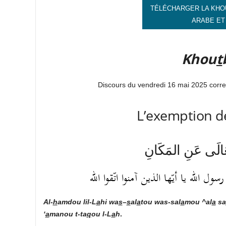
TÉLÉCHARGER LA KHO
ARABE ET
Khou
t
Discours du vendredi 16 mai 2025 corr
L’exemption de
َعَالَى عَنِ المَكَانِ
 الله يا أيّها الذين آمنوا اتّقوا الله
Al-
h
amdou lil-L
a
hi
wa
s
–
s
al
a
tou was-sal
a
mou ^al
a
sa
‘
a
manou t-ta
q
ou l-L
a
h
.