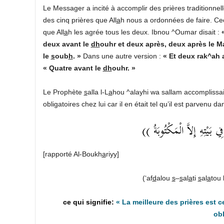
Le Messager a incité à accomplir des prières traditionn
des cinq prières que All
a
h nous a ordonnées de faire. Ce
que All
a
h les agrée tous les deux. Ibnou ^Oumar disait :
deux avant le
d
h
ouhr et deux après, deux après le Ma
le
s
oub
h
. »
Dans une autre version :
« Et deux rak^ah a
« Quatre avant le
d
h
ouhr. »
Le Prophète
s
alla l-L
a
hou ^alayhi wa sallam accomplissait
obligatoires chez lui car il en était tel qu’il est parvenu da
((  بَيْتِهِ إِلاَّ الْمَكْتُوبَةُ
[rapporté Al-Boukh
a
riyy]
(‘af
d
alou
s
–
s
al
a
ti
s
al
a
tou 
« La meilleure des prières est c
obl