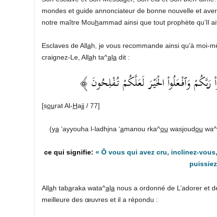
mondes et guide annonciateur de bonne nouvelle et avert
notre maître Mou
h
ammad ainsi que tout prophète qu’Il ai
Esclaves de All
a
h, je vous recommande ainsi qu’à moi-mêm
craignez-Le, All
a
h ta^
a
l
a
dit :
﴿ ْ رَبَّكُمْ وَٱفْعَلُواْ الْخَيْرَ لَعَلَّكُمْ تُفْلِحُونَ
[s
ou
rat Al-
H
ajj / 77]
(y
a
‘ayyouha l-ladh
i
na ‘
a
manou rka^
ou
was
j
oud
ou
wa^
« Ô vous qui avez cru, inclinez-vous,
puissiez
All
a
h tab
a
raka wata^
a
l
a
nous a ordonné de L’adorer et d
meilleure des œuvres et il a répondu :