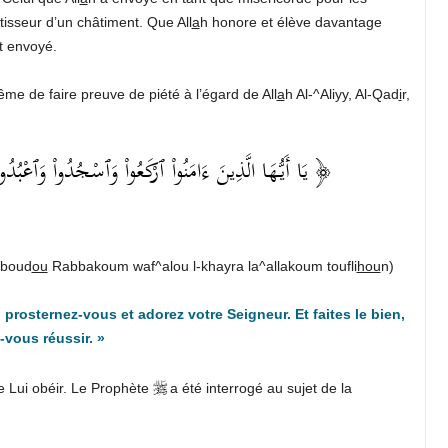
isseur d’un châtiment. Que All
a
h honore et élève davantage
t envoyé.
e de faire preuve de piété à l’égard de All
a
h Al-^Aliyy, Al-Qad
i
r,
يَا أَيُّهَا الَّذِينَ ءَامَنُواْ ٱرْكَعُواْ وَٱسْجُدُواْ وَٱعْبُدُوا ﴾
boud
ou
Rabbakoum waf^alou l-khayra la^allakoum toufli
hou
n)
 prosternez-vous et adorez votre Seigneur. Et faites le bien,
-vous réussir. »
e Lui obéir. Le Prophète
a été interrogé au sujet de la