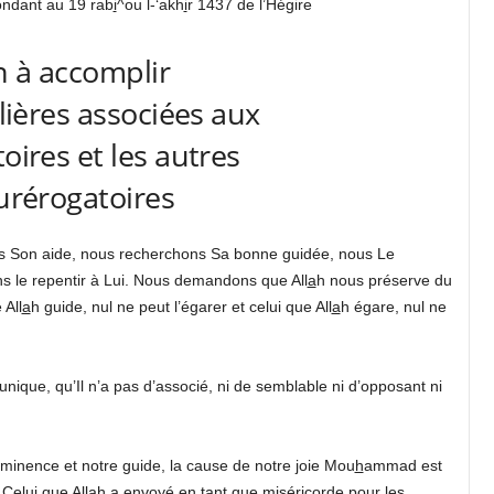
ondant au 19 rab
i
^ou l-‘akh
i
r 1437 de l’Hégire
n à accomplir
lières associées aux
toires et les autres
urérogatoires
s Son aide, nous recherchons Sa bonne guidée, nous Le
s le repentir à Lui. Nous demandons que All
a
h nous préserve du
All
a
h guide, nul ne peut l’égarer et celui que All
a
h égare, nul ne
u unique, qu’Il n’a pas d’associé, ni de semblable ni d’opposant ni
éminence et notre guide, la cause de notre joie Mou
h
ammad est
Celui que All
a
h a envoyé en tant que miséricorde pour les