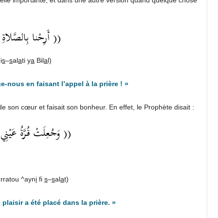
أَرِحْنا بِالصَّلاة ))
i
s
–
s
al
a
ti y
a
Bil
a
l)
e-nous en faisant l’appel à la prière ! »
r de son cœur et faisait son bonheur. En effet, le Prophète disait :
وَجُعِلَتْ قُرَّةُ عَيْنِي ))
rratou ^ayn
i
fi
s
–
s
al
a
t)
plaisir a été placé dans la prière. »