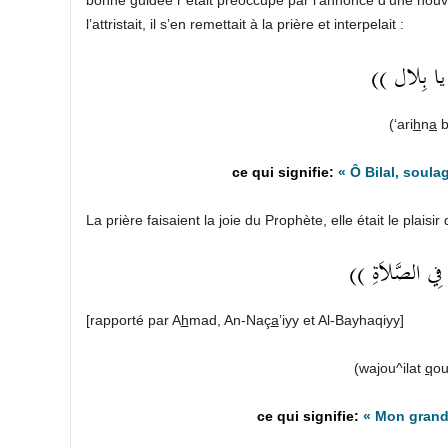
l’attristait, il s’en remettait à la prière et interpelait :
(( ِ يا بِلال
(‘ari
h
n
a
b
« Ô Bilal, soulag
La prière faisaient la joie du Prophète, elle était le plaisi
((  فِي الصَّلاَةِ
[rapporté par A
h
mad, An-Naç
a
’iyy et Al-Bayhaqiyy]
(wa
j
ou^ilat
q
ou
« Mon grand 