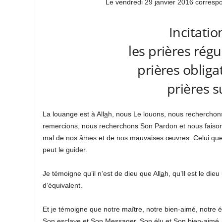
Le vendredi 29 janvier 2016 corresp
Incitatio
les prières régu
prières obliga
prières s
La louange est à All
a
h, nous Le louons, nous recherchon
remercions, nous recherchons Son Pardon et nous faison
mal de nos âmes et de nos mauvaises œuvres. Celui que 
peut le guider.
Je témoigne qu’il n’est de dieu que All
a
h, qu’Il est le die
d’équivalent.
Et je témoigne que notre maître, notre bien-aimé, notre 
Son esclave et Son Messager, Son élu et Son bien-aimé. 