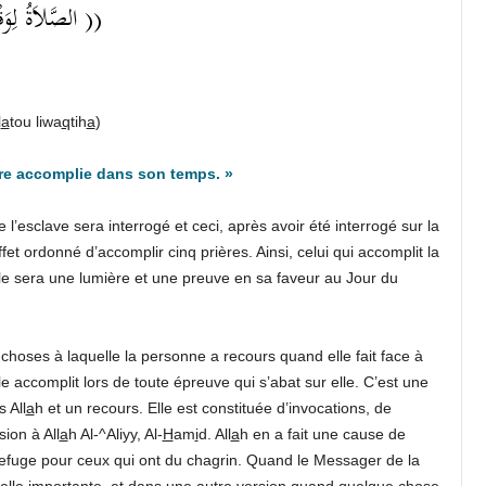
الصَّلاَةُ لِوَق ))
l
a
tou liwa
q
tih
a
)
ère accomplie dans son temps. »
 l’esclave sera interrogé et ceci, après avoir été interrogé sur la
fet ordonné d’accomplir cinq prières. Ainsi, celui qui accomplit la
lle sera une lumière et une preuve en sa faveur au Jour du
s choses à laquelle la personne a recours quand elle fait face à
e accomplit lors de toute épreuve qui s’abat sur elle. C’est une
 All
a
h et un recours. Elle est constituée d’invocations, de
ion à All
a
h Al-^Aliyy, Al-
H
am
i
d. All
a
h en a fait une cause de
 refuge pour ceux qui ont du chagrin. Quand le Messager de la
elle importante, et dans une autre version quand quelque chose