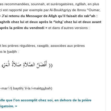
elles recommandées, sounnah, et surérogatoires, n
a
filah, en plus
ci est rapporté par exemple par Al-Boukh
a
riyy de Ibnou ^Oumar,
« J’ai retenu du Messager de All
a
h qu’il faisait dix rak^ah :
ghrib chez lui et deux après le ^ich
a
’ chez lui et deux avant
près la prière du vendredi »
et dans d’autres versions :
 les prières régulières, raw
a
tib, associées aux prières
ns le
h
ad
i
th :
أَفْضَلُ الصَّلاَةِ صَلاَةُ الْمَرْءِ فِي ))
l-mar’i f
i
baytih
i
‘il-la l-makt
ou
bah)
elle que l’on accomplit chez soi, en dehors de la prière
igatoire. »