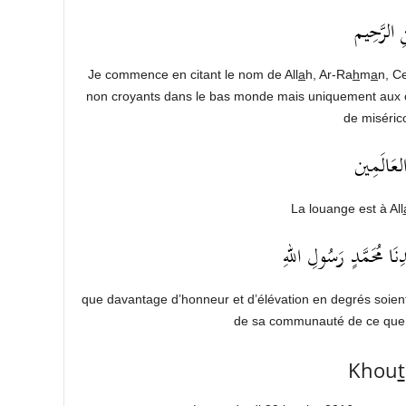
ِ الرَّحِيم
Je commence en citant le nom de All
a
h, Ar-Ra
h
m
a
n, C
non croyants dans le bas monde mais uniquement aux c
de miséric
لعَالَمِين
La louange est à All
َا مُحَمَّدٍ رَسُولِ اللهِ
que davantage d’honneur et d’élévation en degrés soien
de sa communauté de ce que 
Khou
t