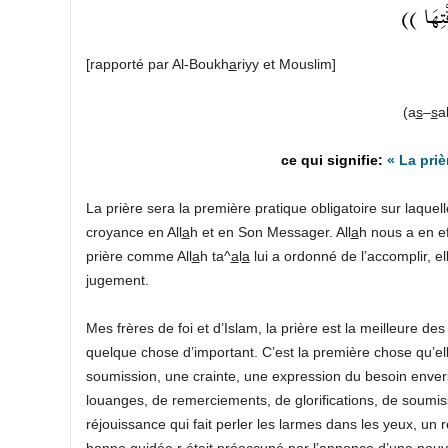
(( ْتِهَا
[rapporté par Al-Boukh
a
riyy et Mouslim]
(a
s
–
s
a
« La pri
La prière sera la première pratique obligatoire sur laquelle
croyance en All
a
h et en Son Messager. All
a
h nous a en ef
prière comme All
a
h ta^
a
l
a
lui a ordonné de l’accomplir, e
jugement.
Mes frères de foi et d’Islam, la prière est la meilleure de
quelque chose d’important. C’est la première chose qu’ell
soumission, une crainte, une expression du besoin envers
louanges, de remerciements, de glorifications, de soumiss
réjouissance qui fait perler les larmes dans les yeux, un
bonne guidée r était préoccupé par l’annonce d’une nouv