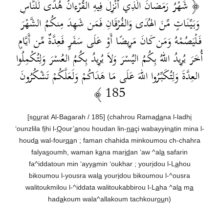
﴿ شَهْرُ رَمَضانَ الَّذِي أُنْزِلَ فِيهِ القُرْءانُ هُدًى لِّلنَّاسِ
وَبَيِّنَاتٍ مِّنَ الهُدَى وَالفُرْقَانِ فَمَن شَهِدَ مِنكُمُ الشَّهْرَ
فَلْيَصُمْهُ وَمَن كَانَ مَرِيضًا أَوْ عَلَى سَفَرٍ فَعِدَّةٌ مِّن أَيَّامٍ
أُخَرَ يُرِيدُ اللهُ بِكُمُ اليُسْرَ وَلاَ يُرِيدُ بِكُمُ العُسْرَ وَلِتُكْمِلُوا
العِدَّةَ وَلِتُكَبِّرُوا اللهَ عَلَى مَا هَدَاكُمْ وَلَعَلَّكُمْ تَشْكُرُونَ
185 ﴾
[s
ou
rat Al-Ba
q
arah / 185] (chahrou Rama
da
na l-ladh
i
‘ounzlila f
i
hi l-
Q
our’
a
nou houdan lin-
na
çi wabayyin
a
tin mina l-
houd
a
wal-four
qa
n ; faman chahida minkoumou ch-chahra
falya
s
oumh, waman k
a
na mar
id
an ‘aw ^al
a
safarin
fa^iddatoun min ‘ayy
a
min ‘oukhar ; your
i
dou l-L
a
hou
bikoumou l-yousra wal
a
your
i
dou bikoumou l-^ousra
walitoukmilou l-^iddata walitoukabbirou l-L
a
ha ^al
a
m
a
had
a
koum wala^allakoum tachkour
ou
n)