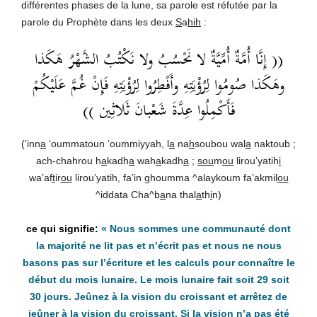
différentes phases de la lune, sa parole est réfutée par la
parole du Prophète dans les deux
S
a
hih
:
(( إِنَّا أُمَّةٌ أُمِّيَّةٌ لا نَحْسُبُ ولا نَكْتُبُ الشَّهْرُ هَكَذا
وهَكَذا صُومُوا لِرُؤْيَتِهِ وأَفْطِرُوا لِرُؤْيَتِهِ فَإِنْ غُمَّ عَلَيْكُمْ
فَأَكْمِلُوا عِدَّةَ شَعْبانَ ثَلاثِين ))
(‘inn
a
‘oummatoun ‘oummiyyah, l
a
na
h
soubou wal
a
naktoub ;
ach-chahrou h
a
kadh
a
wah
a
kadh
a
;
sou
m
ou
lirou’yatih
i
wa’af
t
ir
ou
lirou’yatih, fa’in ghoumma ^alaykoum fa’akmil
ou
^iddata Cha^b
a
na thal
a
th
i
n)
«
Nous sommes une communauté dont
la majorité ne lit pas et n’écrit pas et nous ne nous
basons pas sur l’écriture et les calculs pour connaître le
début du mois lunaire. Le mois lunaire fait soit 29 soit
30 jours. Jeûnez à la vision du croissant et arrêtez de
jeûner à la vision du croissant. Si la vision n’a pas été