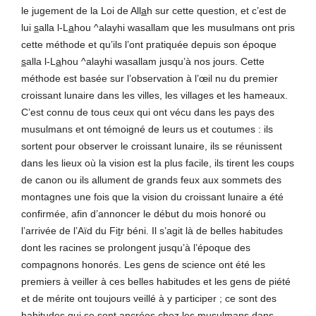
le jugement de la Loi de All
a
h sur cette question, et c’est de
lui
s
alla l-L
a
hou ^alayhi wasallam que les musulmans ont pris
cette méthode et qu’ils l’ont pratiquée depuis son époque
s
alla l-L
a
hou ^alayhi wasallam jusqu’à nos jours. Cette
méthode est basée sur l’observation à l’œil nu du premier
croissant lunaire dans les villes, les villages et les hameaux.
C’est connu de tous ceux qui ont vécu dans les pays des
musulmans et ont témoigné de leurs us et coutumes : ils
sortent pour observer le croissant lunaire, ils se réunissent
dans les lieux où la vision est la plus facile, ils tirent les coups
de canon ou ils allument de grands feux aux sommets des
montagnes une fois que la vision du croissant lunaire a été
confirmée, afin d’annoncer le début du mois honoré ou
l’arrivée de l’Aïd du Fi
t
r béni. Il s’agit là de belles habitudes
dont les racines se prolongent jusqu’à l’époque des
compagnons honorés. Les gens de science ont été les
premiers à veiller à ces belles habitudes et les gens de piété
et de mérite ont toujours veillé à y participer ; ce sont des
habitudes qui se sont ancrées chez les musulmans dans