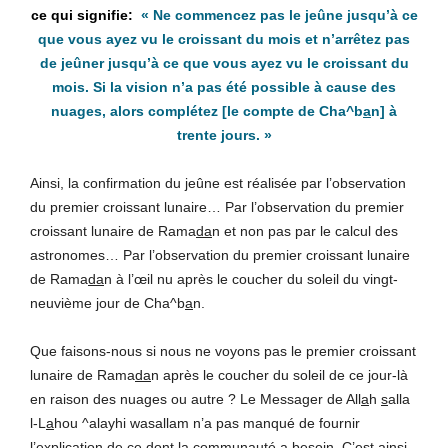
«
Ne commencez pas le jeûne jusqu’à ce
que vous ayez vu le croissant du mois et n’arrêtez pas
de jeûner jusqu’à ce que vous ayez vu le croissant du
mois. Si la vision n’a pas été possible à cause des
nuages, alors complétez
[le compte de Cha^b
a
n]
à
trente jours
.
»
Ainsi, la confirmation du jeûne est réalisée par l’observation
du premier croissant lunaire… Par l’observation du premier
croissant lunaire de Rama
da
n et non pas par le calcul des
astronomes… Par l’observation du premier croissant lunaire
de Rama
da
n à l’œil nu après le coucher du soleil du vingt-
neuvième jour de Cha^b
a
n.
Que faisons-nous si nous ne voyons pas le premier croissant
lunaire de Rama
da
n après le coucher du soleil de ce jour-là
en raison des nuages ou autre ? Le Messager de All
a
h
s
alla
l-L
a
hou ^alayhi wasallam n’a pas manqué de fournir
l’explication de ce dont la communauté a besoin. C’est ainsi