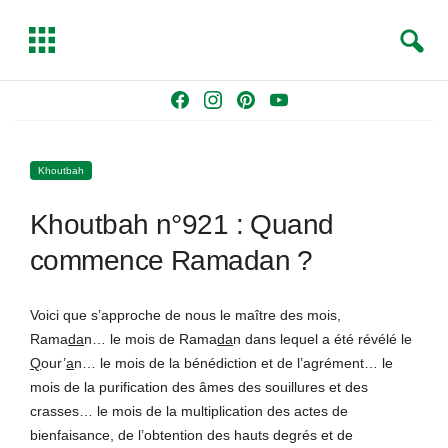
S
T
e
o
a
g
Skip
F
I
P
Y
r
g
to
a
n
i
o
c
l
content
c
s
n
u
h
e
Khoutbah
e
t
t
T
b
a
e
u
Khoutbah n°921 : Quand
o
g
r
b
o
r
e
e
commence Ramadan ?
k
a
s
m
t
Voici que s’approche de nous le maître des mois,
Rama
da
n… le mois de Rama
da
n dans lequel a été révélé le
Q
our’
a
n… le mois de la bénédiction et de l’agrément… le
mois de la purification des âmes des souillures et des
crasses… le mois de la multiplication des actes de
bienfaisance, de l’obtention des hauts degrés et de