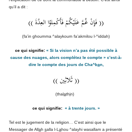
qu’il a dit :
(( فَإِنْ غُمَّ عَلَيْكُمْ فَأَكْمِلوُا العِدَّةَ ))
(fa’in ghoumma ^alaykoum fa’akmilou l-^iddah)
«
Si la vision n’a pas été possible à
cause des nuages, alors complétez le compte
» c’est-à-
dire le compte des jours de Cha^b
a
n,
(( ثَلاثِين ))
(thal
a
th
i
n)
«
à trente jours.
»
Tel est le jugement de la religion… C’est ainsi que le
Messager de All
a
h
s
alla l-L
a
hou ^alayhi wasallam a présenté