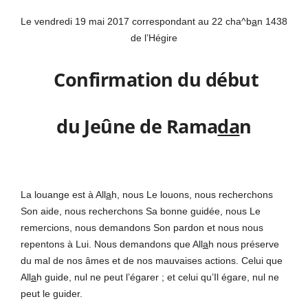
Le vendredi 19 mai 2017 correspondant au 22 cha^b
a
n 1438
de l’Hégire
Confirmation du début
du Jeûne de Rama
da
n
La louange est à All
a
h, nous Le louons, nous recherchons
Son aide, nous recherchons Sa bonne guidée, nous Le
remercions, nous demandons Son pardon et nous nous
repentons à Lui. Nous demandons que All
a
h nous préserve
du mal de nos âmes et de nos mauvaises actions. Celui que
All
a
h guide, nul ne peut l’égarer ; et celui qu’Il égare, nul ne
peut le guider.