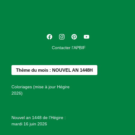
o
c
i
a
t
F
I
P
Y
i
a
n
i
o
o
Contacter l'APBIF
c
s
n
u
n
e
t
t
T
d
b
a
e
u
e
Thème du mois : NOUVEL AN 1448H
o
g
r
b
s
o
r
e
e
P
Coloriages (mise à jour Hégire
k
a
s
r
2026)
m
t
o
j
e
Nouvel an 1448 de l’Hégire :
t
mardi 16 juin 2026
s
d