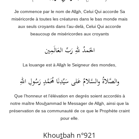
Je commence par le nom de All
a
h, Celui Qui accorde Sa
miséricorde à toutes les créatures dans le bas monde mais
aux seuls croyants dans l’au-delà, Celui Qui accorde
beaucoup de miséricordes aux croyants
الحَمدُ للهِ رَبِّ العَالَمِين
La louange est à All
a
h le Seigneur des mondes,
والصَّلاةُ والسَّلامُ عَلى سَيِّدِنَا مُحَمَّدٍ رَسُولِ اللهِ
Que l’honneur et l’élévation en degrés soient accordés à
notre maître Mou
h
ammad le Messager de All
a
h, ainsi que la
préservation de sa communauté de ce que le Prophète craint
pour elle.
Khou
t
bah n°921