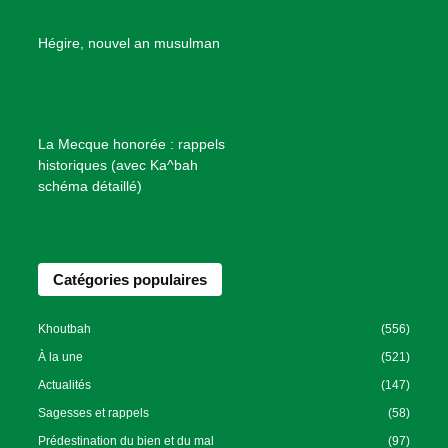
e
B
Hégire, nouvel an musulman
i
e
n
f
La Mecque honorée : rappels
a
historiques (avec Ka^bah
i
schéma détaillé)
s
a
n
Catégories populaires
c
e
I
Khoutbah
(556)
s
À la une
(521)
l
Actualités
(147)
a
Sagesses et rappels
(58)
m
Prédestination du bien et du mal
(97)