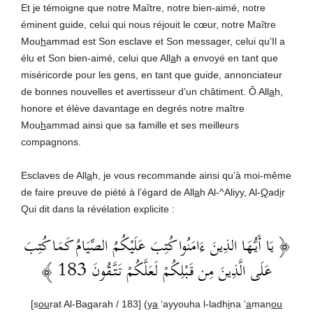
Et je témoigne que notre Maître, notre bien-aimé, notre
éminent guide, celui qui nous réjouit le cœur, notre Maître
Mou
h
ammad est Son esclave et Son messager, celui qu’Il a
élu et Son bien-aimé, celui que All
a
h a envoyé en tant que
miséricorde pour les gens, en tant que guide, annonciateur
de bonnes nouvelles et avertisseur d’un châtiment. Ô All
a
h,
honore et élève davantage en degrés notre maître
Mou
h
ammad ainsi que sa famille et ses meilleurs
compagnons.
Esclaves de All
a
h, je vous recommande ainsi qu’à moi-même
de faire preuve de piété à l’égard de All
a
h Al-^Aliyy, Al-
Q
ad
i
r
Qui dit dans la révélation explicite :
﴿ يَا أَيُّهَا الذِينَ ءَامَنُوا كُتِبَ عَلَيْكُمُ الصِّيَامُ كَمَا كُتِبَ
عَلَى الَّذِينَ مِن قَبْلِكُمْ لَعَلَّكُمْ تَتَّقُونَ 183 ﴾
[s
ou
rat Al-Ba
q
arah / 183] (y
a
‘ayyouha l-ladh
i
na ‘
a
man
ou