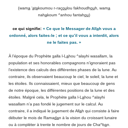
(wam
a
‘
a
t
a
koumou r-raç
ou
lou fakhoudh
ou
h, wam
a
nah
a
koum ^anhou fantah
ou
)
«
Ce que le Messager de
All
a
h vous a
ordonné, alors faites-le ; et ce qu’il vous a interdit, alors
ne le faites pas
.
»
À l’époque du Prophète
s
alla l-L
a
hou ^alayhi wasallam, la
population et ses honorables compagnons n’ignoraient pas
l’existence des calculs des différentes phases de la lune. Au
contraire, ils observaient beaucoup le ciel, le soleil, la lune et
les étoiles. Ils connaissaient, mieux que beaucoup de gens
de notre époque, les différentes positions de la lune et des
étoiles. Malgré cela, le Prophète
s
alla l-L
a
hou ^alayhi
wasallam n’a pas fondé le jugement sur le calcul. Au
contraire, il a indiqué le jugement de All
a
h qui consiste à faire
débuter le mois de Rama
da
n à la vision du croissant lunaire
ou à compléter à trente le nombre de jours de Cha^b
a
n.