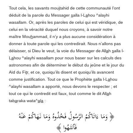
Tout cela, les savants mou
j
tahid de cette communauté l’ont
déduit de la parole du Messager
s
alla l-L
a
hou ^alayhi
wasallam. Or, après les paroles de celui qui est véridique, de
celui en la véracité duquel nous croyons, à savoir notre
maître Mou
h
ammad, il n’y a plus aucune considération à
donner à toute parole qui les contredirait. Nous n’allons pas
délaisser, si Dieu le veut, la voie du Messager de All
a
h
s
alla l-
L
a
hou ^alayhi wasallam pour nous baser sur les calculs des
astronomes afin de déterminer le début du jeûne et le jour du
Aïd du Fi
t
r, et ce, quoiqu’ils disent et quoiqu’ils avancent
comme justification. Tout ce que le Prophète
s
alla l-L
a
hou
^alayhi wasallam a apporté, nous devons le respecter ; et
tout ce qui le contredit est faux, tout comme le dit All
a
h
tab
a
raka wata^
a
l
a
:
﴿ وَمَا ءَاتَاكُمُ الرَّسُولُ فَخُذُوهُ وَمَا نَهَاكُمْ عَنْهُ
﴾
فَٱنتَهُوا