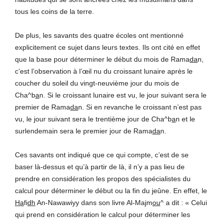
tous les coins de la terre.
De plus, les savants des quatre écoles ont mentionné
explicitement ce sujet dans leurs textes. Ils ont cité en effet
que la base pour déterminer le début du mois de Rama
da
n,
c’est l’observation à l’œil nu du croissant lunaire après le
coucher du soleil du vingt-neuvième jour du mois de
Cha^b
a
n. Si le croissant lunaire est vu, le jour suivant sera le
premier de Rama
da
n. Si en revanche le croissant n’est pas
vu, le jour suivant sera le trentième jour de Cha^b
a
n et le
surlendemain sera le premier jour de Rama
da
n.
Ces savants ont indiqué que ce qui compte, c’est de se
baser là-dessus et qu’à partir de là, il n’y a pas lieu de
prendre en considération les propos des spécialistes du
calcul pour déterminer le début ou la fin du jeûne. En effet, le
H
a
fi
dh
An-Nawawiyy dans son livre Al-Majm
ou
^ a dit : « Celui
qui prend en considération le calcul pour déterminer les