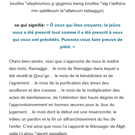
koutiba ^alaykoumou
s
–
s
iy
a
mou kam
a
koutiba ^al
a
l-ladh
i
na
min qablikoum la^allakoum tattaq
ou
n)
«
Ô vous qui êtes croyants, le jeûne
vous a été prescrit tout comme il a été prescrit à ceux
qui vous ont précédés. Puissiez-vous faire preuve de
piété.
»
Chers bien-aimés, voici que s’approche de nous le maître
des mois, Rama
da
n… le mois de Rama
da
n dans lequel a
été révélé le
Q
our’
a
n… le mois de la bénédiction et de
l’agrément… le mois de la purification des âmes des
souillures et des crasses… le mois de la multiplication des
actes de bienfaisance, de l’obtention des hauts degrés et de
l’approvisionnement en bonnes œuvres pour le Jour du
jugement… le mois dont le début est une miséricorde, le
milieu un pardon et la fin un affranchissement du feu de
l’enfer. C’est ainsi que nous l’a rapporté le Messager de All
a
h
s
alla l-L
a
hou ^alayhi wasallam.