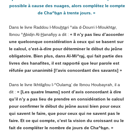
possible à cause des nuages, alors complétez le compte
de Cha^b
a
n à trente jours.
»
Dans le livre Raddou l-Mou
h
t
a
ri ^ala d-Dourri l-Moukht
a
r,
Ibnou ^
A
bid
i
n Al-
H
anafiyy a dit :
« Il n’y pas lieu d’accorder
une quelconque considération à ceux qui se basent sur
le calcul, c’est-à-dire pour déterminer le début du jeûne
obligatoire. Bien plus, dans Al-Mi^r
aj
, qui fait partie des
livres des hanafites, il est rapporté que leur parole est
réfutée par unanimité [l’avis concordant des savants] »
Dans le livre Ikhtil
a
fou l-^Oulam
a
‘ de Ibnou Houbayrah, il a
dit :
« [Les quatre Imams] sont d’avis concordant à dire
qu’il n’y a pas lieu de prendre en considération le calcul
pour confirmer le début du jeûne aussi bien pour ceux
qui savent le faire, que pour ceux qui ne savent pas le
faire. Et ce qui compte, c’est la vision du croissant ou le
fait de compléter le nombre de jours de Cha^b
a
n. »