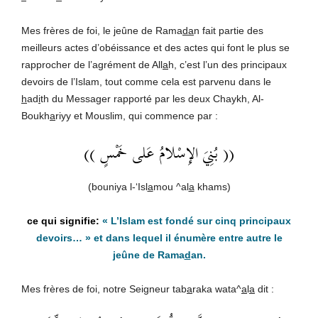
Mes frères de foi, le jeûne de Rama
da
n fait partie des
meilleurs actes d’obéissance et des actes qui font le plus se
rapprocher de l’agrément de All
a
h, c’est l’un des principaux
devoirs de l’Islam, tout comme cela est parvenu dans le
h
ad
i
th du Messager rapporté par les deux Chaykh, Al-
Boukh
a
riyy et Mouslim, qui commence par :
(( بُنِيَ الإِسْلامُ عَلى خَمْسٍ ))
(bouniya l-‘Isl
a
mou ^al
a
khams)
«
L’Islam est fondé sur cinq principaux
devoirs
… » et dans lequel il énumère entre autre le
jeûne de Rama
d
an.
Mes frères de foi, notre Seigneur tab
a
raka wata^
a
l
a
dit :