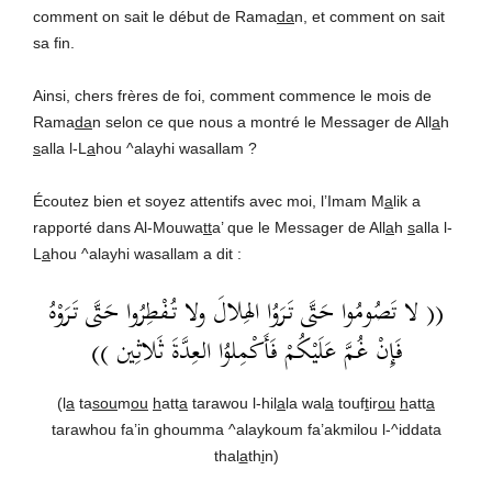
comment on sait le début de Rama
da
n, et comment on sait
sa fin.
Ainsi, chers frères de foi, comment commence le mois de
Rama
da
n selon ce que nous a montré le Messager de All
a
h
s
alla l-L
a
hou ^alayhi wasallam ?
Écoutez bien et soyez attentifs avec moi, l’Imam M
a
lik a
rapporté dans Al-Mouwa
tt
a’ que le Messager de All
a
h
s
alla l-
L
a
hou ^alayhi wasallam a dit :
(( لا تَصُومُوا حَتَّى تَرَوُا الهِلالَ ولا تُفْطِرُوا حَتَّى تَرَوْهُ
فَإِنْ غُمَّ عَلَيْكُمْ فَأَكْمِلوُا العِدَّةَ ثَلاثِين ))
(l
a
ta
sou
m
ou
h
att
a
tarawou l-hil
a
la wal
a
touf
t
ir
ou
h
att
a
tarawhou fa’in ghoumma ^alaykoum fa’akmilou l-^iddata
thal
a
th
i
n)