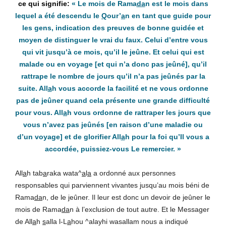
«
Le mois de
Rama
da
n est le mois dans
lequel a été descendu le
Q
our’
a
n en tant que guide pour
les gens, indication des preuves de bonne guidée et
moyen de distinguer le vrai du faux. Celui d’entre vous
qui vit jusqu’à ce mois, qu’il le jeûne. Et celui qui est
malade ou en voyage
[et qui n’a donc pas jeûné]
, qu’il
rattrape le nombre de jours qu’il n’a pas jeûnés par la
suite.
All
a
h vous accorde la facilité et ne vous ordonne
pas de jeûner quand cela présente une grande difficulté
pour vous. All
a
h vous ordonne de rattraper les jours que
vous n’avez pas jeûnés
[en raison d’une maladie ou
d’un voyage]
et de glorifier
All
a
h pour la foi qu’Il vous a
accordée, puissiez-vous Le remercier.
»
All
a
h tab
a
raka wata^
a
l
a
a ordonné aux personnes
responsables qui parviennent vivantes jusqu’au mois béni de
Rama
da
n, de le jeûner. Il leur est donc un devoir de jeûner le
mois de Rama
da
n à l’exclusion de tout autre. Et le Messager
de All
a
h
s
alla l-L
a
hou ^alayhi wasallam nous a indiqué