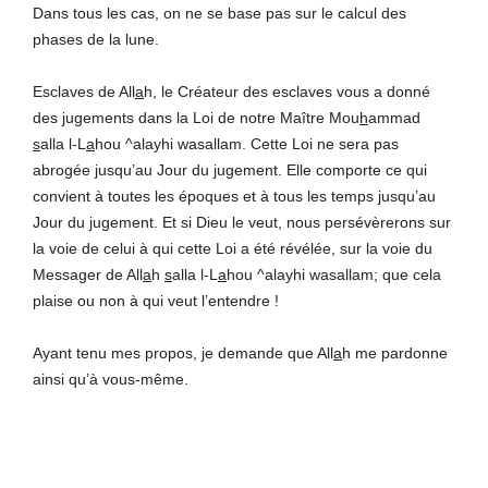
Dans tous les cas, on ne se base pas sur le calcul des
phases de la lune.
Esclaves de All
a
h, le Créateur des esclaves vous a donné
des jugements dans la Loi de notre Maître Mou
h
ammad
s
alla l-L
a
hou ^alayhi wasallam. Cette Loi ne sera pas
abrogée jusqu’au Jour du jugement. Elle comporte ce qui
convient à toutes les époques et à tous les temps jusqu’au
Jour du jugement. Et si Dieu le veut, nous persévèrerons sur
la voie de celui à qui cette Loi a été révélée, sur la voie du
Messager de All
a
h
s
alla l-L
a
hou ^alayhi wasallam; que cela
plaise ou non à qui veut l’entendre !
Ayant tenu mes propos, je demande que All
a
h me pardonne
ainsi qu’à vous-même.