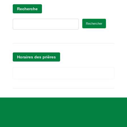
Recherche
Rechercher
Horaires des prières
A
s
s