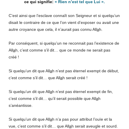
« Rien n’est tel que Lui ».
C’est ainsi que l’esclave connaît son Seigneur et si quelqu’un
disait le contraire de ce que l’on vient d’exposer ou avait une
autre croyance que cela, il n’aurait pas connu All
a
h.
Par conséquent, si quelqu’un ne reconnait pas l’existence de
All
a
h, c’est comme s’il dit… que ce monde ne serait pas
créé !
Si quelqu’un dit que All
a
h n’est pas éternel exempt de début,
c’est comme s’il dit… que All
a
h serait créé !
Si quelqu’un dit que All
a
h n’est pas éternel exempt de fin,
c’est comme s’il dit… qu’il serait possible que All
a
h
s’anéantisse.
Si quelqu’un dit que All
a
h n’a pas pour attribut l’ouïe et la
vue, c’est comme s’il dit… que All
a
h serait aveugle et sourd.