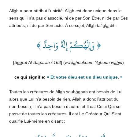
All
a
h a pour attribut l’unicité. All
a
h est donc unique dans le
sens qu’Il n’a pas d’associé, ni de par Son Être, ni de par Ses
attributs, ni de par Son acte. À ce sujet, All
a
h ta^
a
l
a
dit :
﴿ وَإِلَهُكُمْ إِلَهٌ وَاحِدٌ ﴾
[
S
ou
rat Al-Ba
q
arah / 163
] (
wa’il
a
houkoum ‘il
a
houn w
ah
id
)
«
Et votre dieu est un dieu unique.
»
Toutes les créatures de All
a
h soub
ha
nah ont besoin de Lui
alors que Lui n’a besoin de rien. All
a
h a donc l’attribut du
non-besoin, Il n’a pas besoin d’autrui et Il est Celui Qui se
passe de toutes les créatures. Il est Le Créateur Qui S’est
qualifié Lui-même en disant :