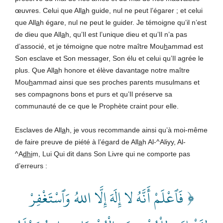
œuvres. Celui que All
a
h guide, nul ne peut l’égarer ; et celui
que All
a
h égare, nul ne peut le guider. Je témoigne qu’il n’est
de dieu que All
a
h, qu’Il est l’unique dieu et qu’Il n’a pas
d’associé, et je témoigne que notre maître Mou
h
ammad est
Son esclave et Son messager, Son élu et celui qu’Il agrée le
plus. Que All
a
h honore et élève davantage notre maître
Mou
h
ammad ainsi que ses proches parents musulmans et
ses compagnons bons et purs et qu’Il préserve sa
communauté de ce que le Prophète craint pour elle.
Esclaves de All
a
h, je vous recommande ainsi qu’à moi-même
de faire preuve de piété à l’égard de All
a
h Al-^Aliyy, Al-
^A
dhi
m, Lui Qui dit dans Son Livre qui ne comporte pas
d’erreurs :
﴿ فَٱعْلَمْ أَنَّهُ لا إِلَهَ إِلَّا اللهُ وَٱسْتَغْفِرْ