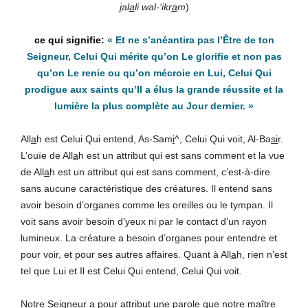
j
al
a
li wal-‘ikr
a
m
)
«
Et ne s’anéantira pas l’Être de ton
Seigneur, Celui Qui mérite qu’on Le glorifie et non pas
qu’on Le renie ou qu’on mécroie en Lui, Celui Qui
prodigue aux saints qu’Il a élus la grande réussite et la
lumière la plus complète au Jour dernier.
»
All
a
h est Celui Qui entend, As-Sam
i
^, Celui Qui voit, Al-Ba
si
r.
L’ouïe de All
a
h est un attribut qui est sans comment et la vue
de All
a
h est un attribut qui est sans comment, c’est-à-dire
sans aucune caractéristique des créatures. Il entend sans
avoir besoin d’organes comme les oreilles ou le tympan. Il
voit sans avoir besoin d’yeux ni par le contact d’un rayon
lumineux. La créature a besoin d’organes pour entendre et
pour voir, et pour ses autres affaires. Quant à All
a
h, rien n’est
tel que Lui et Il est Celui Qui entend, Celui Qui voit.
Notre Seigneur a pour attribut une parole que notre maître