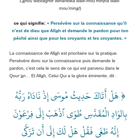
L
a
hou wastaghfir lidhanbika walil-mou’min
i
na walil-
mou’min
a
t
)
«
Persévère sur la connaissance qu’il
n’est de dieu que All
a
h et demande le pardon pour ton
péché ainsi que pour les croyants et les croyantes.
»
La connaissance de All
a
h est prioritaire sur la pratique.
Persévère donc sur la connaissance puis demande le
pardon, c’est cela le sens de ce qui est parvenu dans le
Qour’
a
n… Et All
a
h, Celui Qui a la gloire éminente, dit :
﴿ هَلْ أَتَاكَ حَدِيثُ مُوسَى إِذْ نَادَاهُ رَبُّهُ
بِالوَادِ الْمُقَدَّسِ طُوَى ٱذْهَبْ إِلَى فِرْعَوْنَ
إِنَّهُ طَغَى فَقُلْ هَلْ لَكَ إِلَى أَن تَزَكَّى