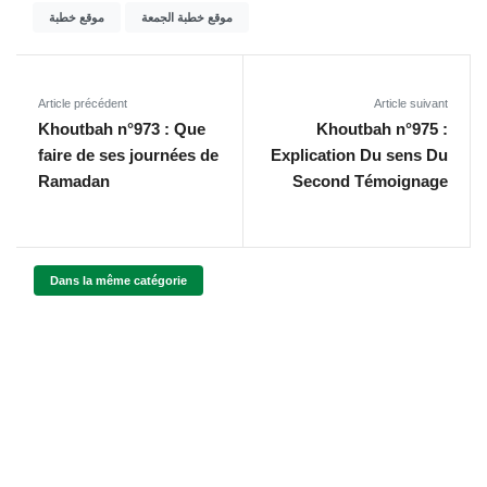
موقع خطبة الجمعة
موقع خطبة
Article précédent
Article suivant
Khoutbah n°973 : Que
Khoutbah n°975 :
faire de ses journées de
Explication Du sens Du
Ramadan
Second Témoignage
Dans la même catégorie