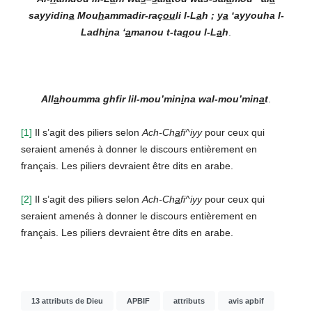
sayyidin
a
Mou
h
ammadir-raç
ou
li l-L
a
h ; y
a
‘ayyouha l-
Ladh
i
na ‘
a
manou t-ta
q
ou l-L
a
h
.
All
a
houmma ghfir lil-mou’min
i
na wal-mou’min
a
t
.
[1]
Il s’agit des piliers selon
Ach-Ch
a
fi^iyy
pour ceux qui
seraient amenés à donner le discours entièrement en
français. Les piliers devraient être dits en arabe.
[2]
Il s’agit des piliers selon
Ach-Ch
a
fi^iyy
pour ceux qui
seraient amenés à donner le discours entièrement en
français. Les piliers devraient être dits en arabe.
13 attributs de Dieu
APBIF
attributs
avis apbif