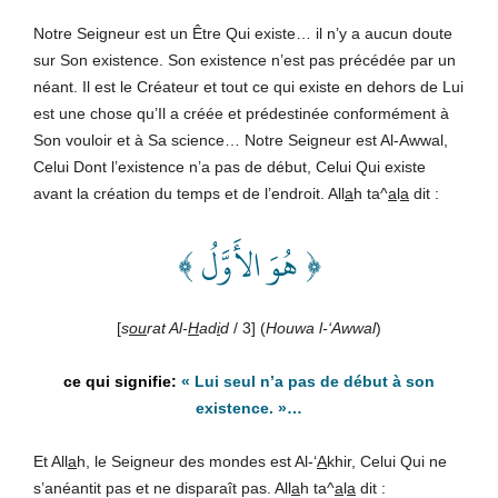
Notre Seigneur est un Être Qui existe… il n’y a aucun doute
sur Son existence. Son existence n’est pas précédée par un
néant. Il est le Créateur et tout ce qui existe en dehors de Lui
est une chose qu’Il a créée et prédestinée conformément à
Son vouloir et à Sa science… Notre Seigneur est Al-Awwal,
Celui Dont l’existence n’a pas de début, Celui Qui existe
avant la création du temps et de l’endroit. All
a
h ta^
a
l
a
dit :
﴿ هُوَ الأَوَّلُ ﴾
[
s
ou
rat Al-
H
ad
i
d
/ 3] (
Houwa l-‘Awwal
)
«
Lui seul n’a pas de début à son
existence
. »…
Et All
a
h, le Seigneur des mondes est Al-‘
A
khir, Celui Qui ne
s’anéantit pas et ne disparaît pas. All
a
h ta^
a
l
a
dit :