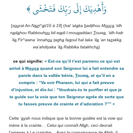
وَأَهْدِيَكَ إِلَى رَبِّكَ فَتَخْشَى ﴾
[
s
ou
rat An-N
az
i^
a
t/15 à 19
] (
hal ‘at
a
ka
h
ad
i
thou M
ou
ç
a
‘idh
n
a
d
a
hou Rabbouh
ou
bil-w
a
di l-mou
q
addaci
T
ouw
a
, ‘idh-hab
‘il
a
Fir^awna ‘innah
ou
t
agh
a
fa
q
oul hal laka ‘il
a
‘an ta
z
akk
a
wa’ahdiyaka ‘il
a
Rabbika fatakhch
a
)
«
Est-ce qu’il t’est parvenu ce qui est
arrivé à M
ou
ç
a
quand son Seigneur lui a fait entendre sa
parole dans la vallée bénie,
T
ouw
a
, et qu’il en a
compris : “Va voir Pharaon, lui qui a fait preuve
d’injustice, et dis-lui : “Voudrais-tu te purifier et que je
te guide sur la voie que ton Seigneur agrée de sorte que
tu fasses preuve de crainte et d’adoration ?””
»
Cette ‘
a
yah nous indique que la bonne guidée est la voie qui
mène à la crainte… Celui qui connaît All
a
h, ceci devrait
l’amener à Le craindre… Ayez la connaissance de All
a
h, ô