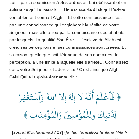
Lui… par la soumission à Ses ordres en Lui obéissant et en
évitant ce qu’Il a interdit. … Un esclave de All
a
h qui L’adore
véritablement connaît All
a
h… Et cette connaissance n’est
pas une connaissance qui engloberait la réalité de votre
Seigneur, mais elle a lieu par la connaissance des attributs
par lesquels Il a qualifié Son Être… L’esclave de All
a
h est
créé, ses perceptions et ses connaissances sont créées. Et
sa raison, quelle que soit l’étendue de ses domaines de
perception, a une limite à laquelle elle s’arrête… Connaissez
donc votre Seigneur et adorez-Le ! C’est ainsi que All
a
h,
Celui Qui a la gloire éminente, dit :
﴿ فَٱعْلَمْ أَنَّهُ لا إِلَهَ إِلا اللهُ وَٱسْتَغْفِرْ
لِذَنبِكَ ولِلْمُؤْمِنِينَ وَالْمُؤْمِنَاتِ ﴾
[
s
ou
rat Mou
h
ammad / 19
] (
fa^lam ‘annah
ou
l
a
‘il
a
ha ‘il-la l-