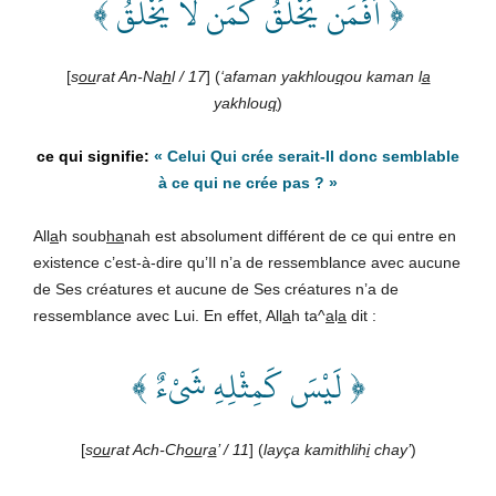
﴿ أَفَمَن يَخْلُقُ كَمَن لَّا يَخْلُقُ ﴾
[
s
ou
rat An-Na
h
l / 17
] (
‘afaman yakhlou
q
ou kaman l
a
yakhlou
q
)
« Celui Qui crée serait-Il donc semblable
à ce qui ne crée pas ? »
All
a
h soub
ha
nah est absolument différent de ce qui entre en
existence c’est-à-dire qu’Il n’a de ressemblance avec aucune
de Ses créatures et aucune de Ses créatures n’a de
ressemblance avec Lui. En effet, All
a
h ta^
a
l
a
dit :
﴿ لَيْسَ كَمِثْلِهِ شَىْءٌ ﴾
[
s
ou
rat Ach-Ch
ou
r
a
’ / 11
] (
layça kamithlih
i
chay’
)