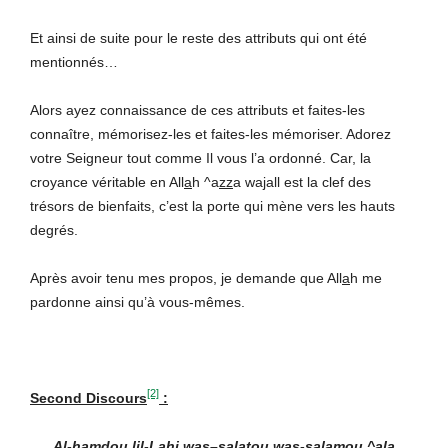
Et ainsi de suite pour le reste des attributs qui ont été
mentionnés…
Alors ayez connaissance de ces attributs et faites-les
connaître, mémorisez-les et faites-les mémoriser. Adorez
votre Seigneur tout comme Il vous l’a ordonné. Car, la
croyance véritable en All
a
h ^a
zz
a wa
j
all est la clef des
trésors de bienfaits, c’est la porte qui mène vers les hauts
degrés.
Après avoir tenu mes propos, je demande que All
a
h me
pardonne ainsi qu’à vous-mêmes.
[2]
Second Discours
:
Al-
h
amdou lil-L
a
hi wa
s
–
s
al
a
tou was-sal
a
mou ^al
a