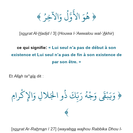
﴿ هُوَ الأَوَّلُ وَالآخِرُ ﴾
[
s
ou
rat Al-
H
ad
i
d
/ 3] (
Houwa l-‘Awwalou wal-‘
A
khir
)
«
Lui seul n’a pas de début à son
existence et Lui seul n’a pas de fin à son existence de
par son être
. »
Et
All
a
h
ta^
a
l
a
dit :
﴿ وَيَبْقَى وَجْهُ رَبِّكَ ذُو الجَلالِ وَالإِكْرامِ
﴾
[
s
ou
rat
Ar-Ra
h
m
a
n
/ 27] (
wayab
qa
wa
j
hou Rabbika Dhou l-