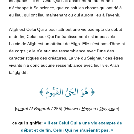
incapable… Il est Celui Qui sait absolument tout et rien
n’échappe à Sa science, que ce soit les choses qui ont déjà
eu lieu, qui ont lieu maintenant ou qui auront lieu à l’avenir.
All
a
h est Celui Qui a pour attribut une vie exempte de début
et de fin, Celui pour Qui l’anéantissement est impossible…
La vie de All
a
h est un attribut de All
a
h. Elle n’est pas d’âme ni
de corps ; elle n’a aucune ressemblance avec l’une des
caractéristiques des créatures. La vie du Seigneur des êtres
vivants n’a donc aucune ressemblance avec leur vie. All
a
h
ta^
a
l
a
dit :
﴿ هُوَ الحَيُّ القَيُّومُ ﴾
[
s
ou
rat Al-Ba
q
arah /
255] (
Houwa l-
H
ayyou l-
Q
ayy
ou
m
)
«
Il est Celui Qui a une vie exempte de
début et de fin, Celui Qui ne s’anéantit pas.
»