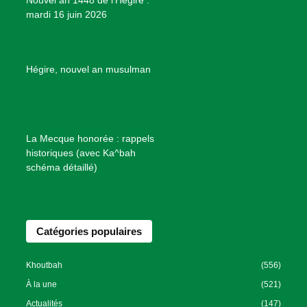
t
mardi 16 juin 2026
s
d
e
B
Hégire, nouvel an musulman
i
e
n
f
La Mecque honorée : rappels
a
historiques (avec Ka^bah
i
schéma détaillé)
s
a
n
Catégories populaires
c
e
I
Khoutbah
(556)
s
À la une
(521)
l
Actualités
(147)