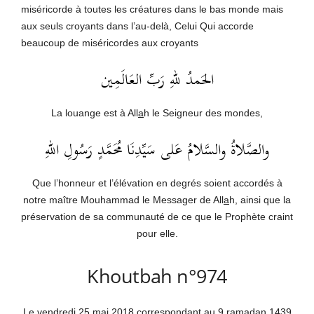
miséricorde à toutes les créatures dans le bas monde mais
aux seuls croyants dans l’au-delà, Celui Qui accorde
beaucoup de miséricordes aux croyants
الحَمدُ للهِ رَبِّ العَالَمِين
La louange est à All
a
h le Seigneur des mondes,
والصَّلاةُ والسَّلامُ عَلى سَيِّدِنَا مُحَمَّدٍ رَسُولِ اللهِ
Que l’honneur et l’élévation en degrés soient accordés à
notre maître Mouhammad le Messager de All
a
h, ainsi que la
préservation de sa communauté de ce que le Prophète craint
pour elle.
Khoutbah n°974
Le vendredi 25 mai 2018 correspondant au 9 rama
da
n 1439