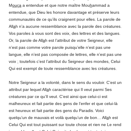
M
ou
ç
a
a entendue et que notre maître Mou
h
ammad a
entendue, que Dieu les honore davantage et préserve leurs
communautés de ce qu’ils craignent pour elles. La parole de
All
a
h n’a aucune ressemblance avec la parole des créatures.
Vos paroles à vous sont des voix, des lettres et des langues.
Or, la parole de All
a
h est l’attribut de votre Seigneur, elle
n’est pas comme votre parole puisqu’elle n’est pas une
langue, elle n’est pas composée de lettres, elle n’est pas une
voix ; toutefois c’est l’attribut du Seigneur des mondes, Celui
Qui est exempt de toute ressemblance avec les créatures.
Notre Seigneur a la volonté, dans le sens du vouloir. C’est un
attribut par lequel All
a
h caractérise qui Il veut parmi Ses
créatures par ce qu’Il veut. C’est ainsi que celui-ci est
malheureux et fait partie des gens de l’enfer et que celui-là
est heureux et fait partie des gens du Paradis. Voici
quelqu’un de mauvais et voilà quelqu’un de bon… All
a
h est
Celui Qui est tout puissant sur toute chose et rien ne Le rend