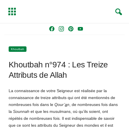
S
T
e
o
a
g
Skip
F
I
P
Y
r
g
to
a
n
i
o
c
l
content
c
s
n
u
h
e
Khoutbah
e
t
t
T
b
a
e
u
Khoutbah n°974 : Les Treize
o
g
r
b
o
r
e
e
Attributs de Allah
k
a
s
m
t
La connaissance de votre Seigneur est réalisée par la
connaissance de treize attributs qui ont été mentionnés de
nombreuses fois dans le
Qour’
a
n
, de nombreuses fois dans
la
Sounnah
et que les musulmans, où qu’ils soient, ont
répétés de nombreuses fois. Il est indispensable de savoir
que ce sont les attributs du Seigneur des mondes et il est