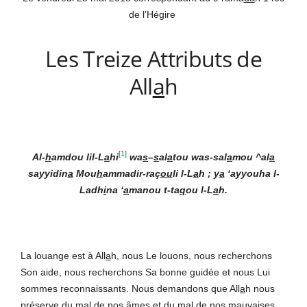
de l’Hégire
Les Treize Attributs de
All
a
h
[1]
Al-
h
amdou lil-L
a
hi
wa
s
–
s
al
a
tou was-sal
a
mou ^al
a
sayyidin
a
Mou
h
ammadir-raç
ou
li l-L
a
h ; y
a
‘ayyouha l-
Ladh
i
na ‘
a
manou t-ta
q
ou l-L
a
h.
La louange est à All
a
h, nous Le louons, nous recherchons
Son aide, nous recherchons Sa bonne guidée et nous Lui
sommes reconnaissants. Nous demandons que All
a
h nous
préserve du mal de nos âmes et du mal de nos mauvaises