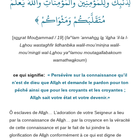
لِذَنْبِكَ ولِلْمُؤْمِنِينَ والْمُؤْمِنَاتِ واللهُ يَعْلَمُ
مُتَقَلَّبَكُمْ وَمَثْوَاكُمْ ﴾
[
s
ou
rat Mou
h
ammad / 19
] (
fa^lam ‘annah
ou
l
a
‘il
a
ha ‘il-la l-
L
a
hou wastaghfir lidhanbika walil-mou’min
i
na walil-
mou’min
a
ti wal-L
a
hou ya^lamou mouta
q
allabakoum
wamathw
a
koum
)
«
Persévère sur la connaissance qu’il
n’est de dieu que All
a
h et demande le pardon pour ton
péché ainsi que pour les croyants et les croyantes ;
All
a
h sait votre état et votre devenir
.»
Ô esclaves de All
a
h… L’adoration de votre Seigneur a lieu
par la connaissance de All
a
h… par la croyance en la véracité
de cette connaissance et par le fait de lui joindre la
glorification de All
a
h conformément à ce qui est digne de