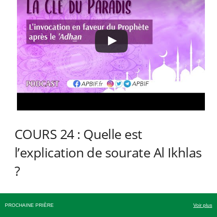
COURS 24 : Quelle est
l’explication de sourate Al Ikhlas
?
On va vous expliquer de manière détaillée une sourate. Elle
PROCHAINE PRIÈRE
Voir plus
ne comporte que 4 versets, c’est la 112ème sourate du قرآن