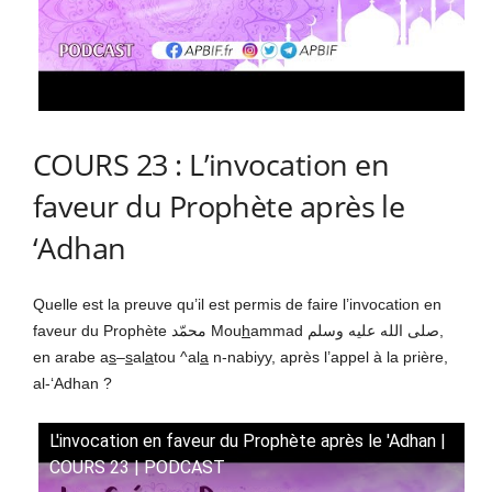
COURS 23 : L’invocation en
faveur du Prophète après le
‘Adhan
Quelle est la preuve qu’il est permis de faire l’invocation en
faveur du Prophète محمّد Mou
h
ammad صلى الله عليه وسلم,
en arabe a
s
–
s
al
a
tou ^al
a
n-nabiyy, après l’appel à la prière,
al-‘Adhan ?
L'invocation en faveur du Prophète après le 'Adhan |
COURS 23 | PODCAST