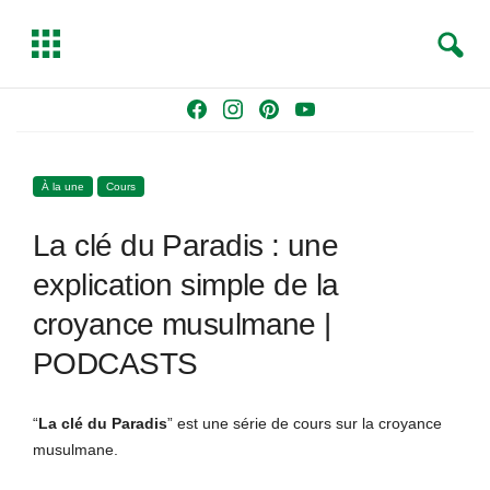
S
T
e
o
a
g
Skip
F
I
P
Y
r
g
to
a
n
i
o
c
l
content
c
s
n
u
h
e
À la une
Cours
e
t
t
T
b
a
e
u
La clé du Paradis : une
o
g
r
b
o
r
e
e
explication simple de la
k
a
s
croyance musulmane |
m
t
PODCASTS
“
La clé du Paradis
” est une série de cours sur la croyance
musulmane.