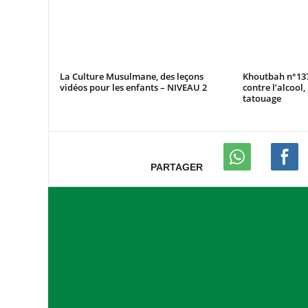
La Culture Musulmane, des leçons
Khoutbah n°137
vidéos pour les enfants – NIVEAU 2
contre l’alcool,
tatouage
PARTAGER
A
s
s
o