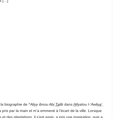
s […]
 la biographie de
^Aliyy ibnou Ab
i
Ta
lib
dans
H
ilyatou l-‘Awliy
a
‘
,
 pris par la main et m’a emmené à l’écart de la ville. Lorsque
 des plantations, il s’est assis, a pris une inspiration, puis a