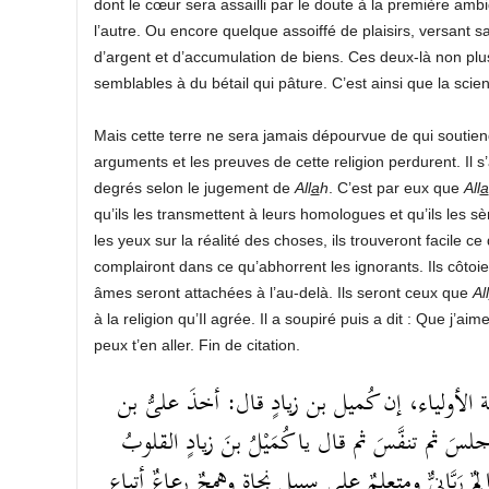
dont le cœur sera assailli par le doute à la première ambi
l’autre. Ou encore quelque assoiffé de plaisirs, versant
d’argent et d’accumulation de biens. Ces deux-là non plus 
semblables à du bétail qui pâture. C’est ainsi que la scie
Mais cette terre ne sera jamais dépourvue de qui soutien
arguments et les preuves de cette religion perdurent. Il s
degrés selon le jugement de
All
a
h
. C’est par eux que
All
a
qu’ils les transmettent à leurs homologues et qu’ils les 
les yeux sur la réalité des choses, ils trouveront facile ce
complairont dans ce qu’abhorrent les ignorants. Ils côto
âmes seront attachées à l’au-delà. Ils seront ceux que
All
à la religion qu’Il agrée. Il a soupiré puis a dit : Que j’aim
peux t’en aller. Fin de citation.
أولياء، إن كُميل بن زيادٍ قال: أخذَ علىُّ بن
جلسَ ثم تنفَّسَ ثم قال يا كُمَيْلُ بنَ زيادٍ القلوبُ
ٌ رَبَّانىٌّ ومتعلمٌ على سبيل نجاةٍ وهمجٌ رعاعٌ أتباع