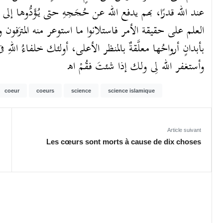
عند الله قدرًا، بهم يدفع الله عن حُجَجِهِ حتى يُؤَدُّوها
العلم على حقيقة الأمر فاستلانوا ما استوعر منه المترَفون 
بأبدانٍ أرواحُها معلَّقةٌ بالمنظر الأعلى، أولئك خلفاءُ اللهِ ف
وأستغفر الله لِى ولك إذا شئتَ فقُمْ اﻫ
coeur
coeurs
science
science islamique
Article suivant
Les cœurs sont morts à cause de dix choses