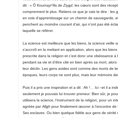
dit : « Ô
Koumayl
fils de
Ziy
a
d
, les cœurs sont des récept
comprennent le plus. Retiens ce que je vais te dire : les 
en voie d’apprentissage sur un chemin de sauvegarde, et u
penchent au moindre courant d’air, qui n’ont pas été éclai
laquelle se référer.
La science est meilleure que les biens, la science veille su
s’accroît en la mettant en application, alors que les bie
prescrite dans la religion et c’est donc une obéissance à
pendant sa vie et d’être cité en bien après sa mort, alor
leur déclin. Les gens avides sont comme des morts de leu
époques, leurs corps ne sont plus, mais leur mémoire d
Puis il a pris une inspiration et a dit : Ah !… Ici –et il a
seulement je pouvais lui trouver preneur. Bien sûr, je pou
utilisera la science, l’instrument de la religion, pour un 
agréée par
All
a
h
pour finalement œuvrer à l’encontre de S
Ses esclaves. Ou bien quelque fidèle aux gens de vérité m