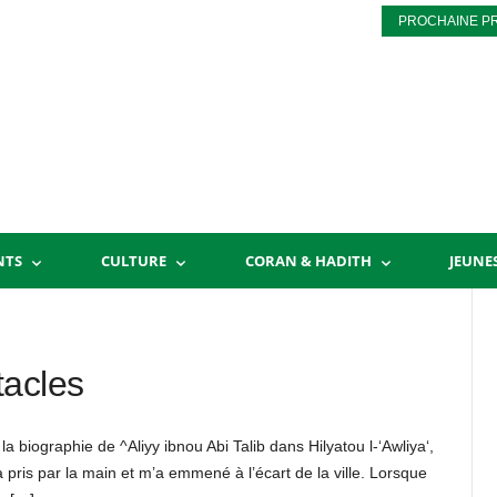
PROCHAINE P
NTS
CULTURE
CORAN & HADITH
JEUNE
tacles
 biographie de ^Aliyy ibnou Abi Talib dans Hilyatou l-‘Awliya‘,
a pris par la main et m’a emmené à l’écart de la ville. Lorsque