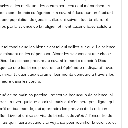
acles et les meilleurs des cœurs sont ceux qui mémorisent et
gens sont de trois catégories : un savant éducateur, un étudiant
ne population de gens incultes qui suivent tout braillard et
rés par la science de la religion et n’ont aucune base solide à
r toi tandis que les biens c’est toi qui veilles sur eux. La science
ns diminuent en les dépensant. Aimer les savants est une chose
 Dieu. La science procure au savant le mérite d’obéir à Dieu
s que ce que les biens procurent est éphémère et disparaît avec
r vivant ; quant aux savants, leur mérite demeure à travers les
emeure dans les cœurs.
 indiqué de sa main sa poitrine– se trouve beaucoup de science, si
rrais trouver quelque esprit vif mais qui n’en sera pas digne, qui
intérêt du bas monde, qui apprendra les preuves de la religion
on Livre et qui se servira de bienfaits de
All
a
h
à l’encontre de
ais qui n’aura aucune clairvoyance pour revivifier la science, et