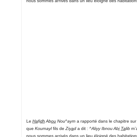
nous sommes arrivés dans un lieu éloigné des habitation
Le
Ha
fi
dh
Ab
ou
Nou^aym
a rapporté dans le chapitre sur
que
Koumayl
fils de
Ziy
a
d
a dit :
^Aliyy Ibnou Ab
i
Ta
lib
m’a
nous sommes arrivés dans un lieu éloigné des habitations et