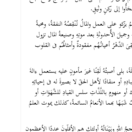
َأُوا إلى ركنٍ وثيقٍ
 يزكو على العمل والمالُ تُنْقِصُهُ النفقةُ، ومحبةُ
هِ وجميلَ الأُحدوثةِ بعد موتِهِ وصنيعةُ المال تزول
ىَ الدَّهْرُ أعيانُهُم مفقودةٌ وأمثالُهُم فى القلوب
ً، بلى أصبتُهُ لَقِنًا غيرَ مأمونٍ عليه يستعمل ءالةَ
دِهِ أو منقادًا لأهل الحقّ لا بصيرةَ له فى إحيائِهِ
 منهومٍ باللَّذَّاتِ سلس القيادِ للشَّهَوَاتِ أو
شَبَهًا بهما الأنعامُ السائمةُ، كذلك يموت العلمُ
اللهِ وبَيّنَاتُهُ أولئك هم الأقلّونَ عددًا الأعظمون