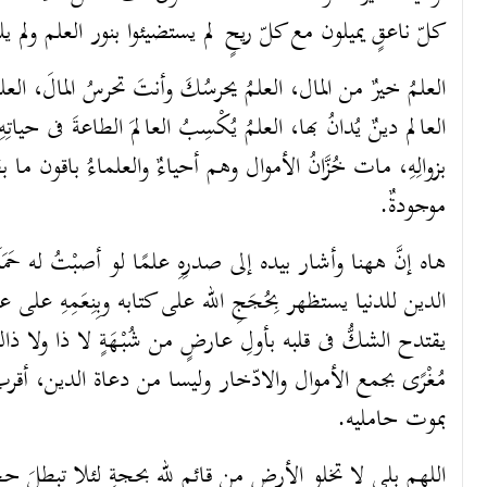
كلّ ناعقٍ يميلون مع كلّ ريحٍ لم يستضيئوا بنور العلم ولم يلج.
العلمُ خيرٌ من المال، العلمُ يحرسُكَ وأنتَ تحرسُ المالَ، العلمُ
العالم دينٌ يُدانُ بها، العلمُ يُكْسِبُ العالمَ الطاعةَ فى حياتِ
بزوالِهِ، مات خُزَّانُ الأموال وهم أحياءٌ والعلماءُ باقون ما بقِ
موجودةٌ.
هاه إنَّ ههنا وأشار بيده إلى صدرِهِ علمًا لو أصبْتُ له حَمَلَة
الدين للدنيا يستظهر بِحُجَجِ الله على كتابه وبِنِعَمِهِ على عبا
يقتدح الشكُّ فى قلبه بأولِ عارضٍ من شُبْهَةٍ لا ذا ولا ذاك أو
مُغْرًى بجمع الأموال والادّخار وليسا من دعاة الدين، أقربُ 
بموت حامليه.
اللهم بلى لا تخلو الأرض من قائمٍ لله بحجةٍ لئلا تبطلَ حججُ 