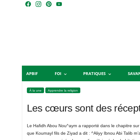
Skip
F
I
P
Y
to
a
n
i
o
content
c
s
n
u
e
t
t
T
b
a
e
u
o
g
r
b
o
r
e
e
k
a
s
m
t
APBIF
FOI
PRATIQUES
SAVA
À la une
Apprendre la religion
Les cœurs sont des récep
Le Hafidh Abou Nou^aym a rapporté dans le chapitre sur la
que Koumayl fils de Ziyad a dit : ^Aliyy Ibnou Abi Talib m’