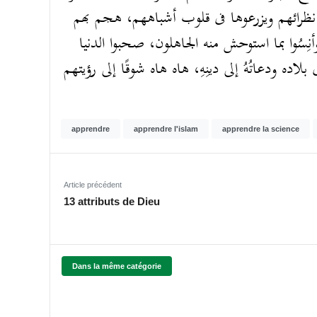
 إلى نظرائهم ويزرعوها فى قلوب أشباههم، هجم بهم
وأنِسُوا بما استوحش منه الجاهلون، صحبوا الدنيا
ى بلاده ودعاتُهُ إلى دينِهِ، هاه هاه شوقًا إلى رؤيتهم
apprendre
apprendre l'islam
apprendre la science
Article précédent
13 attributs de Dieu
Dans la même catégorie