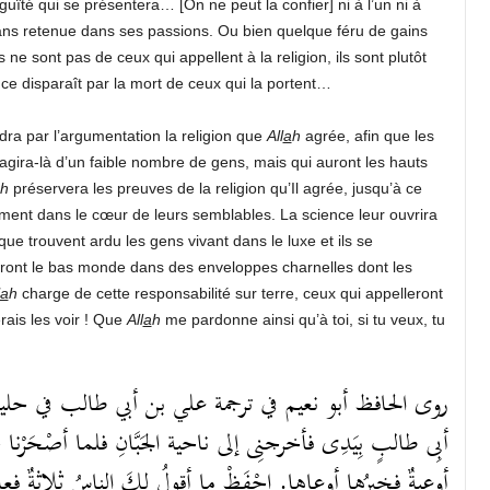
guïté qui se présentera… [On ne peut la confier] ni à l’un ni à
 sans retenue dans ses passions. Ou bien quelque féru de gains
ne sont pas de ceux qui appellent à la religion, ils sont plutôt
nce disparaît par la mort de ceux qui la portent…
dra par l’argumentation la religion que
All
a
h
agrée, afin que les
’agira-là d’un faible nombre de gens, mais qui auront les hauts
h
préservera les preuves de la religion qu’Il agrée, jusqu’à ce
sèment dans le cœur de leurs semblables. La science leur ouvrira
 que trouvent ardu les gens vivant dans le luxe et ils se
ieront le bas monde dans des enveloppes charnelles dont les
a
h
charge de cette responsabilité sur terre, ceux qui appelleront
erais les voir ! Que
All
a
h
me pardonne ainsi qu’à toi, si tu veux, tu
روى الحافظ أبو نعيم في ترجمة علي بن أبي طالب في حلية ال
أبِى طالبٍ بِيَدِى فأخرجنِى إلى ناحية الجَبَّانِ فلما أصْحَرْنا 
أوعيةٌ فخيرُها أوعاها. احْفَظْ ما أقولُ لكَ الناسُ ثلاثةٌ فعالِم