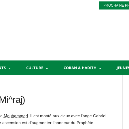
PROCHAINE P
NTS
CULTURE
CORAN & HADITH
JEUNE
Mi^raj)
te
Mou
h
ammad
. Il est monté aux cieux avec l’ange Gabriel
ette ascension est d’augmenter l’honneur du Prophète