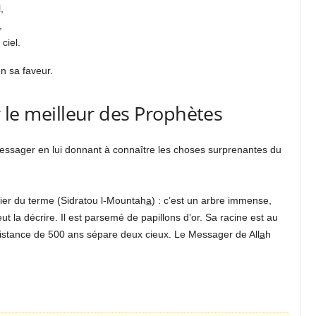
,
,
ciel.
en sa faveur.
 le meilleur des Prophètes
Messager en lui donnant à connaître les choses surprenantes du
bier du terme (Sidratou l-Mountah
a
) : c’est un arbre immense,
ut la décrire. Il est parsemé de papillons d’or. Sa racine est au
e distance de 500 ans sépare deux cieux. Le Messager de All
a
h