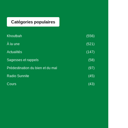
Catégories populaires
Khoutbah
(556)
À la une
(521)
Actualités
(147)
Sagesses et rappels
(58)
Prédestination du bien et du mal
(97)
Radio Sunnite
(45)
Cours
(43)