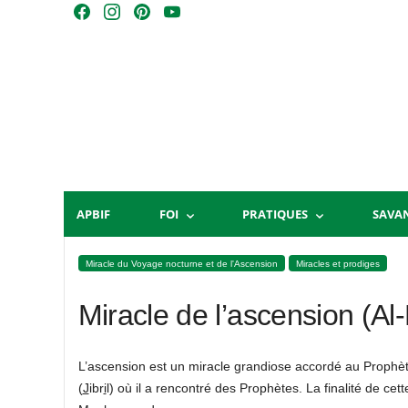
Skip
F
I
P
Y
to
a
n
i
o
content
c
s
n
u
e
t
t
T
b
a
e
u
o
g
r
b
o
r
e
e
k
a
s
m
t
APBIF
FOI
PRATIQUES
SAVA
Miracle du Voyage nocturne et de l'Ascension
Miracles et prodiges
Miracle de l’ascension (Al-
L’ascension est un miracle grandiose accordé au Prophè
(
J
ibr
i
l) où il a rencontré des Prophètes. La finalité de c