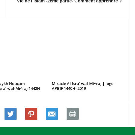
Vie de l’Islam -2ème partie- Comment apprendre ?
haykh Houçam
Miracle Al-Isra’ wal-Mi^raj | logo
Isra’ wal-Mi^raj 1442H
APBIF 1440H- 2019