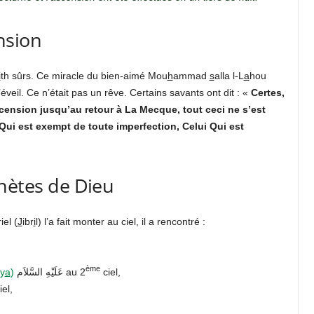
ension
i
th sûrs. Ce miracle du bien-aimé Mou
h
ammad
s
alla l-L
a
hou
’éveil. Ce n’était pas un rêve. Certains savants ont dit : «
Certes,
ension jusqu’au retour à La Mecque, tout ceci ne s’est
i Qui est exempt de toute imperfection, Celui Qui est
hètes de Dieu
el (
J
ibr
i
l) l’a fait monter au ciel, il a rencontré :
ème
y
a
)
عَلَيْهِ السَّلاَم au 2
ciel,
iel,