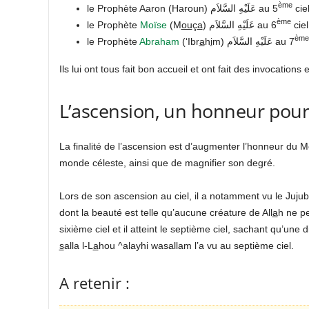
ème
le Prophète Aaron (Haroun) عَلَيْهِ السَّلاَم au 5
ciel
ème
le Prophète
Moïse
(M
ou
ç
a
) عَلَيْهِ السَّلاَم au 6
ciel
ème
le Prophète
Abraham
(‘Ibr
a
h
i
m) عَلَيْهِ السَّلاَم au 7
Ils lui ont tous fait bon accueil et ont fait des invocations 
L’ascension, un honneur pour
La finalité de l’ascension est d’augmenter l’honneur du 
monde céleste, ainsi que de magnifier son degré.
Lors de son ascension au ciel, il a notamment vu le Juju
dont la beauté est telle qu’aucune créature de All
a
h ne pe
sixième ciel et il atteint le septième ciel, sachant qu’un
s
alla l-L
a
hou ^alayhi wasallam l’a vu au septième ciel.
A retenir :