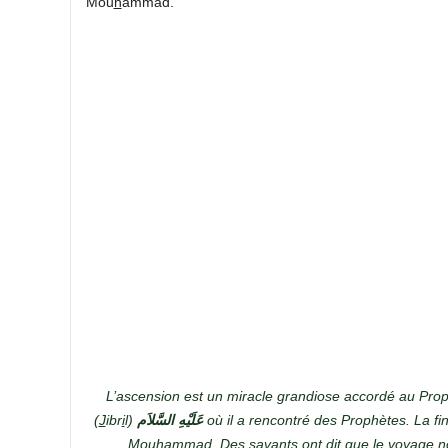
Mou
h
ammad.
L’ascension est un miracle grandiose accordé au Pr
(
J
ibr
i
l)
عَلَيْهِ السَّلاَم
où il a rencontré des Prophètes. La fi
Mou
h
ammad. Des savants ont dit que le voyage noc