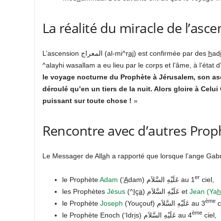
La réalité du miracle de l’asc
L’ascension المعراج (al-mi^r
aj
) est confirmée par des
h
ad
^alayhi wasallam a eu lieu par le corps et l’âme, à l’état d
le voyage nocturne du Prophète à Jérusalem, son asc
déroulé qu’en un tiers de la nuit. Alors gloire à Celu
puissant sur toute chose !
»
Rencontre avec d’autres Prop
Le Messager de All
a
h a rapporté que lorsque l’ange Gabri
er
le Prophète
Adam
(‘
A
dam) عَلَيْهِ السَّلاَم au 1
ciel,
les Prophètes
Jésus
(^
I
ç
a
) عَلَيْهِ السَّلاَم et
Jean (Ya
h
ème
le Prophète
Joseph
(Youçouf) عَلَيْهِ السَّلاَم au 3
c
ème
le Prophète Enoch (‘Idr
i
s) عَلَيْهِ السَّلاَم au 4
ciel,