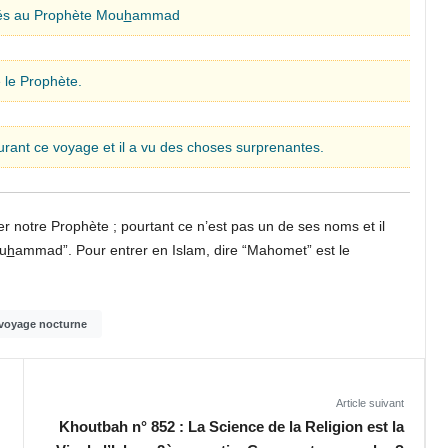
dés au Prophète Mou
h
ammad
 le Prophète.
urant ce voyage et il a vu des choses surprenantes.
 notre Prophète ; pourtant ce n’est pas un de ses noms et il
ou
h
ammad”. Pour entrer en Islam, dire “Mahomet” est le
voyage nocturne
Article suivant
Khoutbah n° 852 : La Science de la Religion est la