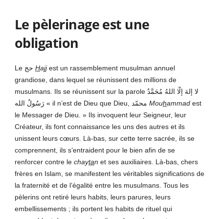
Le pèlerinage est une
obligation
Le حج
H
a
jj
est un rassemblement musulman annuel
grandiose, dans lequel se réunissent des millions de
musulmans. Ils se réunissent sur la parole لا إلهَ إلّا اللهُ مُحَمَّدٌ
رَسُولُ الله « il n’est de Dieu que Dieu, محمّد
Mou
h
ammad
est
le Messager de Dieu. » Ils invoquent leur Seigneur, leur
Créateur, ils font connaissance les uns des autres et ils
unissent leurs cœurs. Là-bas, sur cette terre sacrée, ils se
comprennent, ils s’entraident pour le bien afin de se
renforcer contre le
chay
ta
n
et ses auxiliaires. Là-bas, chers
frères en Islam, se manifestent les véritables significations de
la fraternité et de l’égalité entre les musulmans. Tous les
pèlerins ont retiré leurs habits, leurs parures, leurs
embellissements ; ils portent les habits de rituel qui