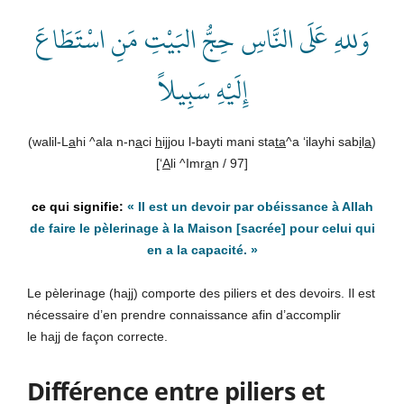
وَللهِ عَلَى النَّاسِ حِجُّ البَيْتِ مَنِ اسْتَطَاعَ
إِلَيْهِ سَبِيلاً
(walil-L
a
hi ^ala n-n
a
ci
h
ijjou l-bayti mani sta
ta
^a ‘ilayhi sab
i
l
a
)
[‘
A
li ^Imr
a
n / 97]
« I
l est un devoir par obéissance à Allah
de faire le pèlerinage à la Maison [sacrée] pour celui qui
en a la capacité.
»
Le pèlerinage (hajj) comporte des piliers et des devoirs. Il est
nécessaire d’en prendre connaissance afin d’accomplir
le hajj de façon correcte.
Différence entre piliers et