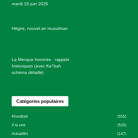
mardi 16 juin 2026
s
d
e
B
Hégire, nouvel an musulman
i
e
n
f
La Mecque honorée : rappels
a
historiques (avec Ka^bah
i
schéma détaillé)
s
a
n
Catégories populaires
c
e
I
Khoutbah
(555)
s
À la une
(520)
l
Actualités
(147)