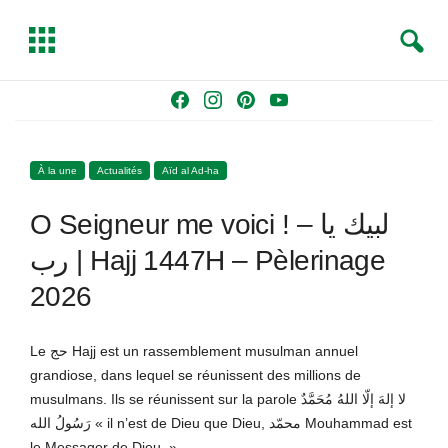
S
T
e
o
a
g
Skip
F
I
P
Y
r
g
to
a
n
i
o
c
l
content
c
s
n
u
h
e
À la une
Actualités
Aïd al Ad-ha
e
t
t
T
b
a
e
u
O Seigneur me voici ! – لبيك يا
o
g
r
b
o
r
e
e
رب | Hajj 1447H – Pèlerinage
k
a
s
2026
m
t
Le حج Hajj est un rassemblement musulman annuel
grandiose, dans lequel se réunissent des millions de
musulmans. Ils se réunissent sur la parole لا إلهَ إلّا اللهُ مُحَمَّدٌ
رَسُولُ الله « il n’est de Dieu que Dieu, محمّد Mouhammad est
le Messager de Dieu. »