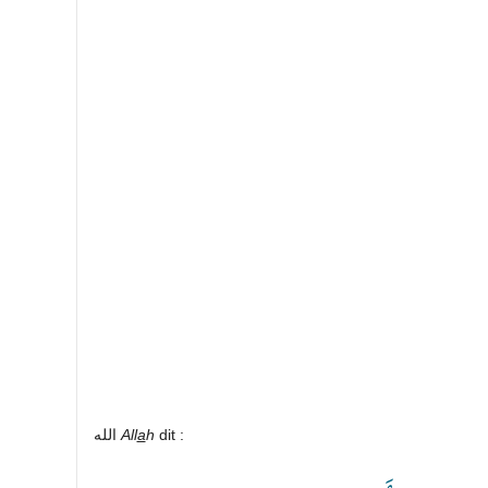
الله
All
a
h
dit :