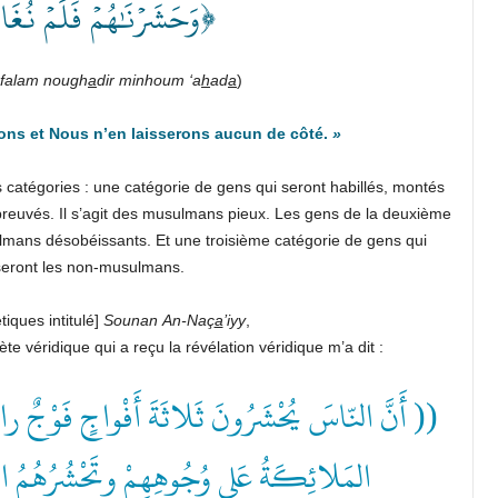
وَحَشَرۡنَٰهُمۡ فَلَمۡ نُغَاد﴾
falam nough
a
dir minhoum ‘a
h
ad
a
)
ons et Nous n’en laisserons aucun de côté.
»
 catégories : une catégorie de gens qui seront habillés, montés
abreuvés. Il s’agit des musulmans pieux. Les gens de la deuxième
ulmans désobéissants. Et une troisième catégorie de gens qui
 seront les non-musulmans.
tiques intitulé]
Sounan
An-Naç
a
’iyy
,
ète véridique qui a reçu la révélation véridique m’a dit :
أَنَّ النّاسَ يُحْشَرُونَ ثَلاثَةَ أَفْواجٍ فَوْجٌ راكِ
المَلائِكَةُ عَلى وُجُوهِهِمْ وتَحْشُرُهُمُ ))