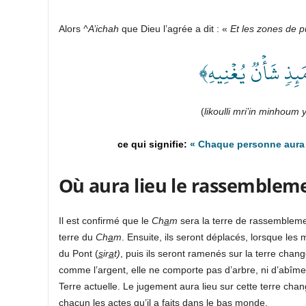
Alors
^A’ichah
que Dieu l’agrée a dit : «
Et les zones de 
﴿ َئِذٖ شَأۡنٞ يُغۡنِيهِ
(
likoulli mri’in minhou
«
Chaque personne aura 
Où aura lieu le rassemblem
Il est confirmé que le
Ch
a
m
sera la terre de rassemblemen
terre du
Ch
a
m
. Ensuite, ils seront déplacés, lorsque le
du Pont (
s
ir
a
t)
, puis ils seront ramenés sur la terre chan
comme l’argent, elle ne comporte pas d’arbre, ni d’abîme
Terre actuelle. Le jugement aura lieu sur cette terre cha
chacun les actes qu’il a faits dans le bas monde.