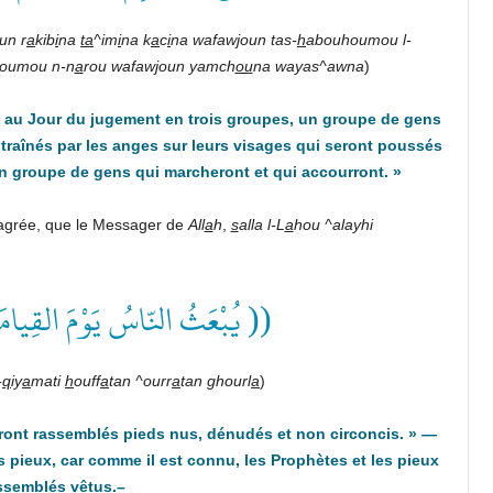
un r
a
kib
i
na
ta
^im
i
na k
a
c
i
na wafaw
j
oun tas-
h
abouhoumou l-
oumou n-n
a
rou wafawjoun yamch
ou
na wayas^awna
)
 au Jour du jugement en trois groupes, un groupe de gens
traînés par les anges sur leurs visages qui seront poussés
un groupe de gens qui marcheront et qui accourront.
»
agrée, que le Messager de
All
a
h
,
s
alla l-L
a
hou ^alayhi
يُبْعَثُ النّاسُ يَوْمَ القِيامَ ))
-
q
iy
a
mati
h
ouff
a
tan ^ourr
a
tan ghourl
a
)
ont rassemblés pieds nus, dénudés et non circoncis.
» —
s pieux, car comme il est connu, les Prophètes et les pieux
ssemblés vêtus.–