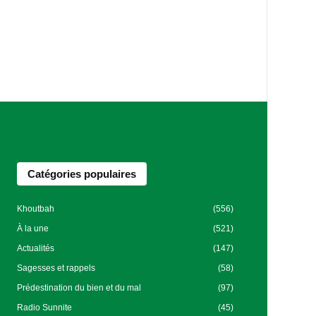
Catégories populaires
Khoutbah
(556)
À la une
(521)
Actualités
(147)
Sagesses et rappels
(58)
Prédestination du bien et du mal
(97)
Radio Sunnite
(45)