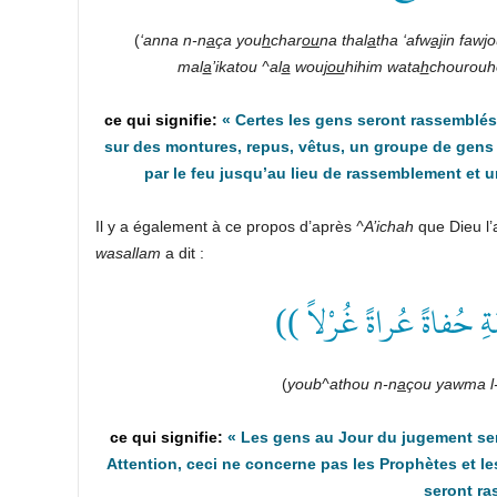
(
‘anna n-n
a
ça you
h
char
ou
na thal
a
tha ‘afw
aj
in faw
j
o
mal
a
’ikatou ^al
a
wou
jou
hihim wata
h
chourouh
«
Certes
les gens seront rassemblés
sur des montures, repus, vêtus, un groupe de gens 
par le feu jusqu’au lieu de rassemblement et 
Il y a également à ce propos d’après
^A’ichah
que Dieu l’
wasallam
a dit :
(( ةِ حُفاةً عُراةً غُرْلاً
(
youb^athou n-n
a
çou yawma l
«
Les gens au Jour du jugement ser
Attention, ceci ne concerne pas les Prophètes et le
seront ra