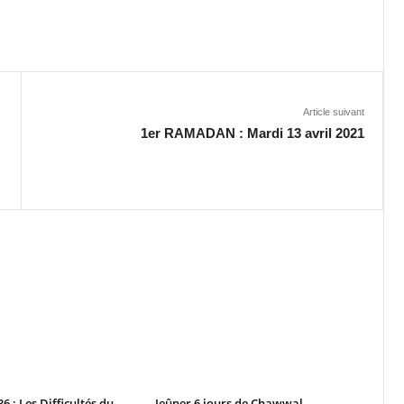
Article suivant
1er RAMADAN : Mardi 13 avril 2021
 : Les Difficultés du
Jeûner 6 jours de Chawwal