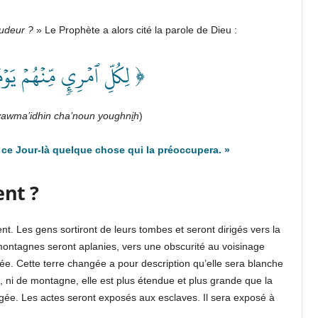
pudeur ?
» Le Prophète a alors cité la parole de Dieu :
لِكُلِّ ٱمۡرِيٕٖ مِّنۡهُمۡ يَوۡم﴾
m yawma’idhin cha’noun youghn
i
h
)
ce Jour-là quelque chose qui la préoccupera.
»
ent ?
t. Les gens sortiront de leurs tombes et seront dirigés vers la
s montagnes seront aplanies, vers une obscurité au voisinage
gée. Cette terre changée a pour description qu’elle sera blanche
, ni de montagne, elle est plus étendue et plus grande que la
ngée. Les actes seront exposés aux esclaves. Il sera exposé à