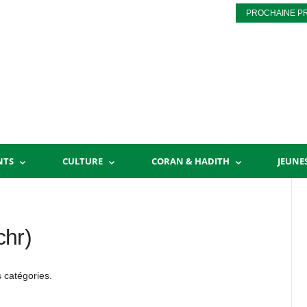
PROCHAINE P
NTS
CULTURE
CORAN & HADITH
JEUNE
chr)
 catégories.