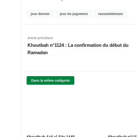
jour dernier
jour du jugement
rassemblement
Article précédent
Khoutbah n°1124 : La confirmation du début du
Ramadan
Dans la même catégorie
Khoutbah Aïd al-Fitr 1445
Khoutbah n°1336