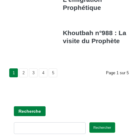
Prophétique
Khoutbah n°988 : La
visite du Prophète
Current Page
1
Page
2
Page
3
Page
4
Page
5
Page
1
sur
5
Recherche
Rechercher