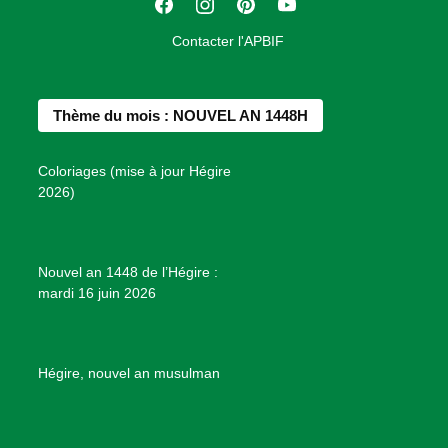
F
I
P
Y
i
a
n
i
o
o
Contacter l'APBIF
c
s
n
u
n
e
t
t
T
d
b
a
e
u
e
Thème du mois : NOUVEL AN 1448H
o
g
r
b
s
o
r
e
e
P
Coloriages (mise à jour Hégire
k
a
s
r
2026)
m
t
o
j
e
Nouvel an 1448 de l’Hégire :
t
mardi 16 juin 2026
s
d
e
B
Hégire, nouvel an musulman
i
e
n