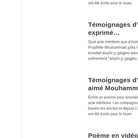
ont été écrits pour le louer.
Témoignages d’a
exprimé…
Quel acte méritoire que d’écr
Prophète Mouhammad
s
alla l
écoutait alayhi
s
–
s
al
a
tou was
avènement ^alayhi
s
–
s
al
a
tou
Témoignages d’
aimé Mouham
Écrire un poème pour énumére
acte méritoire. Les compagnon
travers les siècles et depui
ont été écrits pour le louer.
Poème en vidéo 