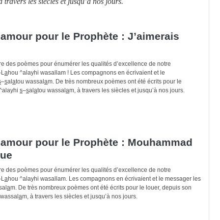
à travers les siècles et jusqu’à nos jours.
mour pour le Prophète : J’aimerais
ire des poèmes pour énumérer les qualités d’excellence de notre
-L
a
hou ^alayhi wasallam ! Les compagnons en écrivaient et le
s
–
s
al
a
tou wassal
a
m. De très nombreux poèmes ont été écrits pour le
^alayhi
s
–
s
al
a
tou wassal
a
m, à travers les siècles et jusqu’à nos jours.
amour pour le Prophète : Mouhammad
que
ire des poèmes pour énumérer les qualités d’excellence de notre
-L
a
hou ^alayhi wasallam. Les compagnons en écrivaient et le messager les
sal
a
m. De très nombreux poèmes ont été écrits pour le louer, depuis son
 wassal
a
m, à travers les siècles et jusqu’à nos jours.