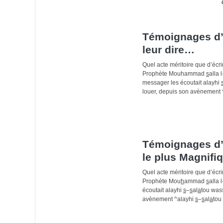
Témoignages d’a
leur dire…
Quel acte méritoire que d’écr
Prophète Mouhammad
s
alla l
messager les écoutait alayhi
louer, depuis son avènement 
Témoignages d’
le plus Magnifi
Quel acte méritoire que d’écr
Prophète Mou
h
ammad
s
alla l
écoutait alayhi
s
–
s
al
a
tou was
avènement ^alayhi
s
–
s
al
a
tou