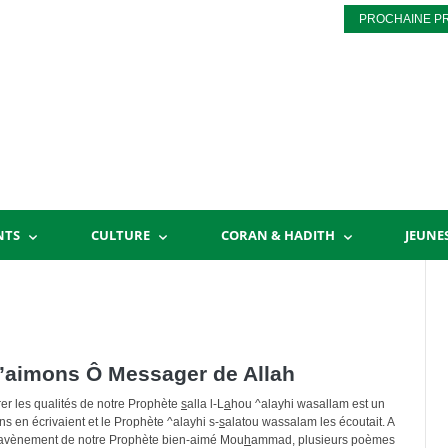
PROCHAINE P
NTS
CULTURE
CORAN & HADITH
JEUNE
T’aimons Ô Messager de Allah
r les qualités de notre Prophète
s
alla l-L
a
hou ^alayhi wasallam est un
s en écrivaient et le Prophète ^alayhi s-
s
alatou wassalam les écoutait. A
 l’avènement de notre Prophète bien-aimé Mou
h
ammad, plusieurs poèmes