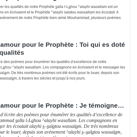
r les qualités de notre Prophète
s
alla l-L
a
hou ^alayhi wasallam est un
s en écrivaient et le Prophète ^alayhi salatou wassallam les écoutait. A
s l’avènement de notre Prophète bien-aimé Mouhammad, plusieurs poèmes
mour pour le Prophète : Toi qui es doté
qualités
ire des poèmes pour énumérer les qualités d’excellence de notre
-L
a
hou ^alayhi wasallam. Les compagnons en écrivaient et le messager les
sal
a
m. De très nombreux poèmes ont été écrits pour le louer, depuis son
 wassal
a
m, à travers les siècles et jusqu’à nos jours.
amour pour le Prophète : Je témoigne…
 d’écrire des poèmes pour énumérer les qualités d’excellence de
ammad
s
alla l-L
a
hou ^alayhi wasallam. Les compagnons en
ger les écoutait alayhi
s
–
s
al
a
tou wassal
a
m. De très nombreux
our le louer, depuis son avènement ^alayhi
s
–
s
al
a
tou wassal
a
m,