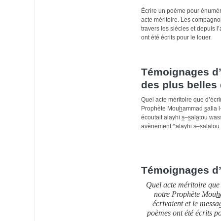
Écrire un poème pour énumére
acte méritoire. Les compagnon
travers les siècles et depui
ont été écrits pour le louer.
Témoignages d’a
des plus belles 
Quel acte méritoire que d’écr
Prophète Mou
h
ammad
s
alla l
écoutait alayhi
s
–
s
al
a
tou was
avènement ^alayhi
s
–
s
al
a
tou
Témoignages d’
Quel acte méritoire que
notre Prophète Mou
h
écrivaient et le messa
poèmes ont été écrits p