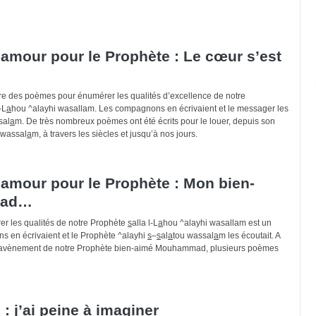
mour pour le Prophète : Le cœur s’est
ire des poèmes pour énumérer les qualités d’excellence de notre
-L
a
hou ^alayhi wasallam. Les compagnons en écrivaient et le messager les
sal
a
m. De très nombreux poèmes ont été écrits pour le louer, depuis son
 wassal
a
m, à travers les siècles et jusqu’à nos jours.
amour pour le Prophète : Mon bien-
mad…
r les qualités de notre Prophète
s
alla l-L
a
hou ^alayhi wasallam est un
s en écrivaient et le Prophète ^alayhi
s
–
s
al
a
tou wassal
a
m les écoutait. A
s l’avènement de notre Prophète bien-aimé Mouhammad, plusieurs poèmes
: j’ai peine à imaginer