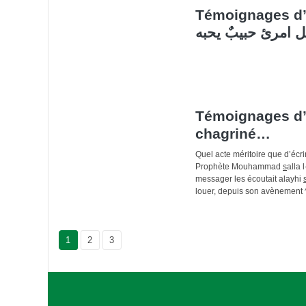
Témoignages d’
ل امرئ حبيبٌ يحبه
Témoignages d’
chagriné…
Quel acte méritoire que d’écr
Prophète Mouhammad
s
alla l
messager les écoutait alayhi
louer, depuis son avènement 
Current Page
1
Page
2
Page
3