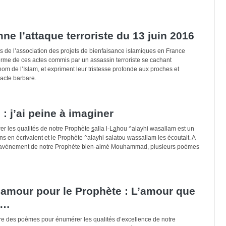
e l’attaque terroriste du 13 juin 2016
 de l’association des projets de bienfaisance islamiques en France
erme de ces actes commis par un assassin terroriste se cachant
m de l’Islam, et expriment leur tristesse profonde aux proches et
 acte barbare.
: j’ai peine à imaginer
r les qualités de notre Prophète
s
alla l-L
a
hou ^alayhi wasallam est un
s en écrivaient et le Prophète ^alayhi salatou wassallam les écoutait. A
s l’avènement de notre Prophète bien-aimé Mouhammad, plusieurs poèmes
amour pour le Prophète : L’amour que
s…
ire des poèmes pour énumérer les qualités d’excellence de notre