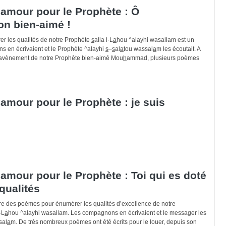
amour pour le Prophète : Ô
 bien-aimé !
r les qualités de notre Prophète
s
alla l-L
a
hou ^alayhi wasallam est un
s en écrivaient et le Prophète ^alayhi
s
–
s
al
a
tou wassal
a
m les écoutait. A
 l’avènement de notre Prophète bien-aimé Mou
h
ammad, plusieurs poèmes
mour pour le Prophète : je suis
mour pour le Prophète : Toi qui es doté
qualités
ire des poèmes pour énumérer les qualités d’excellence de notre
-L
a
hou ^alayhi wasallam. Les compagnons en écrivaient et le messager les
sal
a
m. De très nombreux poèmes ont été écrits pour le louer, depuis son