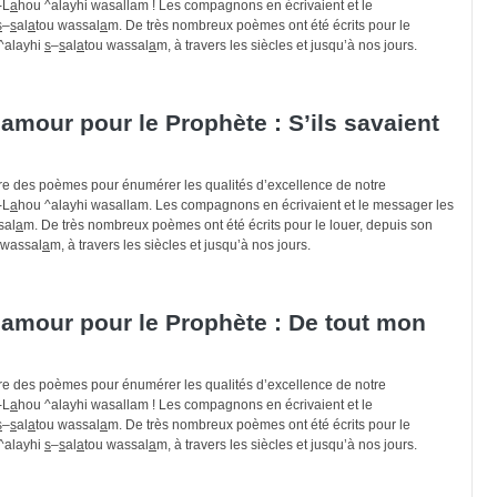
-L
a
hou ^alayhi wasallam ! Les compagnons en écrivaient et le
s
–
s
al
a
tou wassal
a
m. De très nombreux poèmes ont été écrits pour le
^alayhi
s
–
s
al
a
tou wassal
a
m, à travers les siècles et jusqu’à nos jours.
mour pour le Prophète : S’ils savaient
ire des poèmes pour énumérer les qualités d’excellence de notre
-L
a
hou ^alayhi wasallam. Les compagnons en écrivaient et le messager les
sal
a
m. De très nombreux poèmes ont été écrits pour le louer, depuis son
 wassal
a
m, à travers les siècles et jusqu’à nos jours.
amour pour le Prophète : De tout mon
ire des poèmes pour énumérer les qualités d’excellence de notre
-L
a
hou ^alayhi wasallam ! Les compagnons en écrivaient et le
s
–
s
al
a
tou wassal
a
m. De très nombreux poèmes ont été écrits pour le
^alayhi
s
–
s
al
a
tou wassal
a
m, à travers les siècles et jusqu’à nos jours.