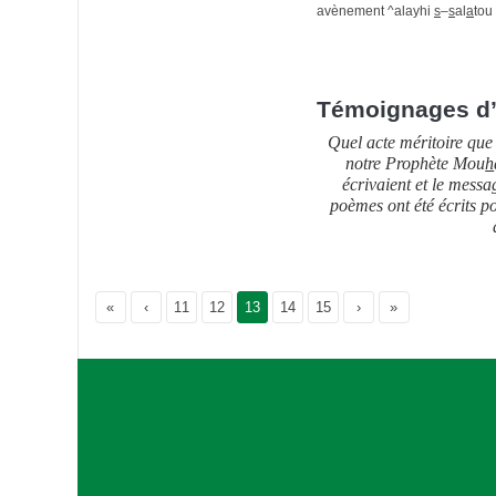
avènement ^alayhi
s
–
s
al
a
tou
Témoignages d’
Quel acte méritoire que
notre Prophète Mou
h
écrivaient et le messa
poèmes ont été écrits p
«
‹
Page
11
Page
12
Current Page
13
Page
14
Page
15
›
»
A
s