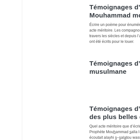
Témoignages d’
Mouhammad mon
Écrire un poème pour énumére
acte méritoire. Les compagnon
travers les siècles et depuis
ont été écrits pour le louer.
Témoignages d’a
musulmane
Témoignages d’a
des plus belles 
Quel acte méritoire que d’écr
Prophète Mou
h
ammad
s
alla l
écoutait alayhi
s
–
s
al
a
tou was