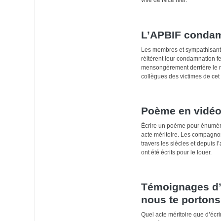
L’APBIF condamn
Les membres et sympathisants
réitèrent leur condamnation f
mensongèrement derrière le no
collègues des victimes de cet
Poème en vidéo 
Écrire un poème pour énumére
acte méritoire. Les compagnon
travers les siècles et depui
ont été écrits pour le louer.
Témoignages d’
nous te porton
Quel acte méritoire que d’écr