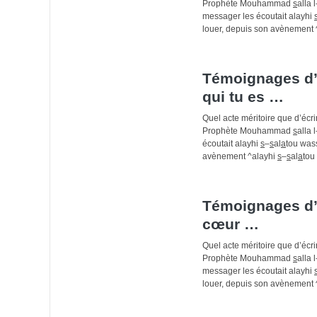
Prophète Mouhammad
s
alla l
messager les écoutait alayhi
louer, depuis son avènement 
Témoignages d’a
qui tu es …
Quel acte méritoire que d’écr
Prophète Mouhammad
s
alla l
écoutait alayhi
s
–
s
al
a
tou was
avènement ^alayhi
s
–
s
al
a
tou
Témoignages d’
cœur …
Quel acte méritoire que d’écr
Prophète Mouhammad
s
alla l
messager les écoutait alayhi
louer, depuis son avènement 