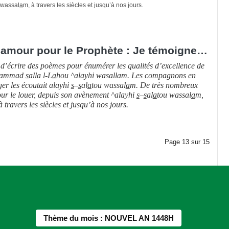
 wassal
a
m, à travers les siècles et jusqu’à nos jours.
amour pour le Prophète : Je témoigne…
 d’écrire des poèmes pour énumérer les qualités d’excellence de
ammad
s
alla l-L
a
hou ^alayhi wasallam. Les compagnons en
ger les écoutait alayhi
s
–
s
al
a
tou wassal
a
m. De très nombreux
our le louer, depuis son avènement ^alayhi
s
–
s
al
a
tou wassal
a
m,
à travers les siècles et jusqu’à nos jours.
Page
13
sur
15
Thème du mois : NOUVEL AN 1448H