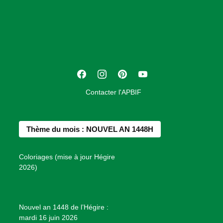
s
o
c
i
a
t
F
I
P
Y
i
a
n
i
o
o
Contacter l'APBIF
c
s
n
u
n
e
t
t
T
d
b
a
e
u
e
Thème du mois : NOUVEL AN 1448H
o
g
r
b
s
o
r
e
e
P
Coloriages (mise à jour Hégire
k
a
s
r
2026)
m
t
o
j
e
Nouvel an 1448 de l’Hégire :
t
mardi 16 juin 2026
s