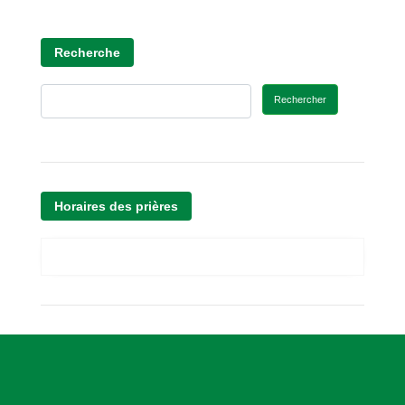
Recherche
Rechercher
Horaires des prières
A
s