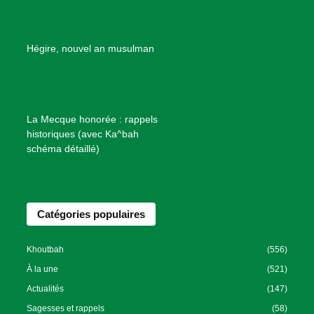
d
e
B
Hégire, nouvel an musulman
i
e
n
f
La Mecque honorée : rappels
a
historiques (avec Ka^bah
i
schéma détaillé)
s
a
n
Catégories populaires
c
e
I
Khoutbah
(556)
s
À la une
(521)
l
Actualités
(147)
a
Sagesses et rappels
(58)