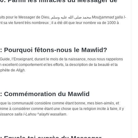
Les miracles qui se sont produits pour le Messager de Dieu, محمد صلى الله عليه وسلم
Mou
h
ammad
s
alla l-
t sa vie furent très nombreux ; il a été dit que leur nombre va de 1000 à
: Pourquoi fêtons-nous le Mawlid?
e Guide, l’Enseignant
,
durant le mois de ta naissance, nous nous rappelons
n excellent comportement et tes efforts, la description de ta beauté et ta
ophète de
All
a
h.
8: Commémoration du Mawlid
 que la communauté considère comme étant bonne, mes bien-aimés, et
me à considérer comme étant une chose que la religion incite à faire, il y
aissance
salla l-Lahou ^alayhi wasallam
.