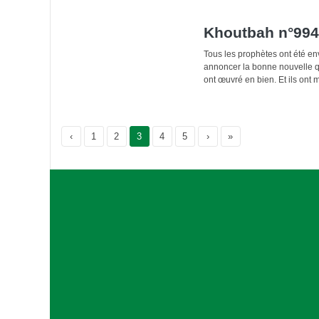
Khoutbah n°994
Tous les prophètes ont été env
annoncer la bonne nouvelle qu
ont œuvré en bien. Et ils ont 
‹
Page
1
Page
2
Current Page
3
Page
4
Page
5
›
»
A
s
s
o
c
i