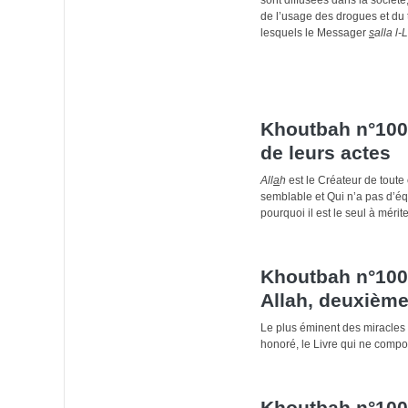
de l’usage des drogues et du 
lesquels le Messager
s
alla l-L
Khoutbah n°1002
de leurs actes
All
a
h
est le Créateur de toute 
semblable et Qui n’a pas d’équi
pourquoi il est le seul à mérite
Khoutbah n°100
Allah, deuxième
Le plus éminent des miracle
honoré, le Livre qui ne compo
Khoutbah n°100