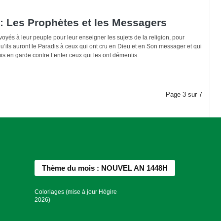
: Les Prophètes et les Messagers
oyés à leur peuple pour leur enseigner les sujets de la religion, pour
’ils auront le Paradis à ceux qui ont cru en Dieu et en Son messager et qui
mis en garde contre l’enfer ceux qui les ont démentis.
Page
3
sur
7
Thème du mois : NOUVEL AN 1448H
Coloriages (mise à jour Hégire
2026)