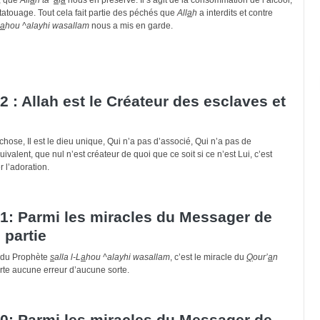
tatouage. Tout cela fait partie des péchés que
All
a
h
a interdits et contre
a
hou ^alayhi wasallam
nous a mis en garde.
 : Allah est le Créateur des esclaves et
chose, Il est le dieu unique, Qui n’a pas d’associé, Qui n’a pas de
valent, que nul n’est créateur de quoi que ce soit si ce n’est Lui, c’est
r l’adoration.
1: Parmi les miracles du Messager de
 partie
s du Prophète
s
alla l-L
a
hou ^alayhi wasallam
, c’est le miracle du
Q
our’
a
n
rte aucune erreur d’aucune sorte.
0: Parmi les miracles du Messager de