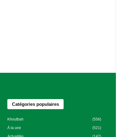
Catégories populaires
Khoutbah
(556)
À la une
(521)
Actualités
(147)