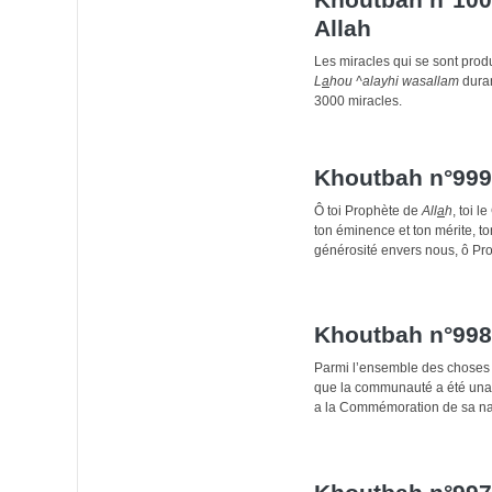
Allah
L
a
hou ^alayhi wasallam
duran
3000 miracles.
Khoutbah n°999
Ô toi Prophète de
All
a
h
, toi l
ton éminence et ton mérite, to
générosité envers nous, ô Pr
Khoutbah n°99
Parmi l’ensemble des choses
que la communauté a été unani
a la Commémoration de sa n