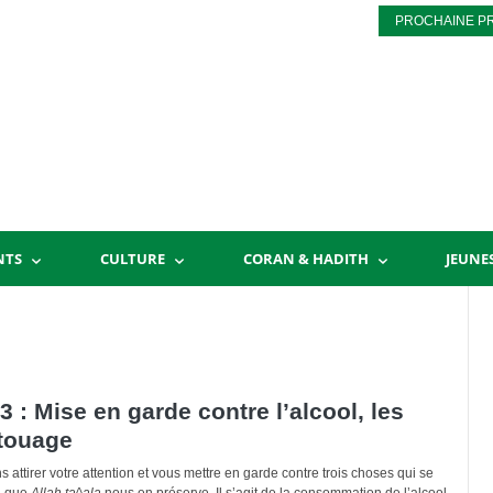
PROCHAINE P
NTS
CULTURE
CORAN & HADITH
JEUNE
 : Mise en garde contre l’alcool, les
atouage
attirer votre attention et vous mettre en garde contre trois choses qui se
é, que
All
a
h ta^
a
l
a
nous en préserve. Il s’agit de la consommation de l’alcool,