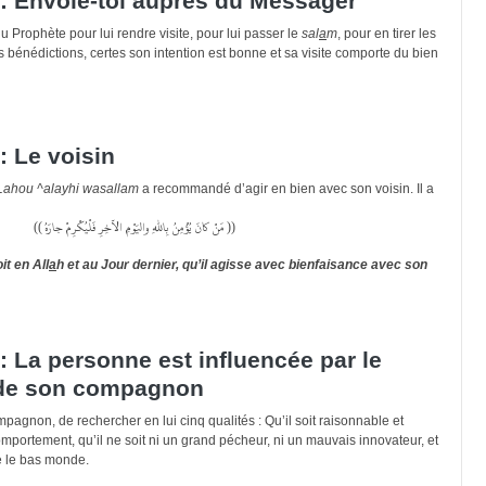
: Envole-toi auprès du Messager
u Prophète pour lui rendre visite, pour lui passer le
sal
a
m
, pour en tirer les
 bénédictions, certes son intention est bonne et sa visite comporte du bien
 Le voisin
l-Lahou ^alayhi wasallam
a recommandé d’agir en bien avec son voisin. Il a
(( مَنْ كانَ يُؤْمِنُ بِاللهِ واليَوْمِ الآخِرِ فَلْيُكْرِمْ جارَهُ ))
it en All
a
h et au Jour dernier, qu’il agisse avec bienfaisance avec son
 La personne est influencée par le
de son compagnon
ompagnon, de rechercher en lui cinq qualités : Qu’il soit raisonnable et
comportement, qu’il ne soit ni un grand pécheur, ni un mauvais innovateur, et
re le bas monde.