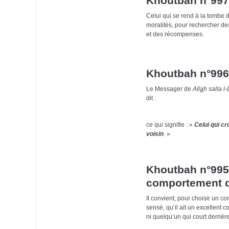
Khoutbah n°997
Celui qui se rend à la tombe d
moralités, pour rechercher des
et des récompenses.
Khoutbah n°996:
Le Messager de
All
a
h salla 
dit :
ce qui signifie : «
Celui qui cro
voisin
. »
Khoutbah n°995:
comportement 
Il convient, pour choisir un c
sensé, qu’il ait un excellent 
ni quelqu’un qui court derriè