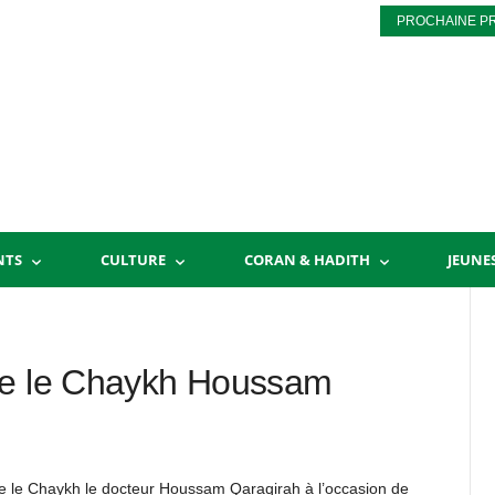
PROCHAINE P
NTS
CULTURE
CORAN & HADITH
JEUNE
ce le Chaykh Houssam
ence le Chaykh le docteur Houssam Qaraqirah à l’occasion de