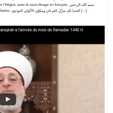
 avec le sous-titrage en français. بسم الله الرحمن
الرحيم Je commence par le nom de Allah, Ar-Rahman Ar-Rahim. الحمدُ للهِ منزّلِ القرءانِ ومكوّنِ الأكوانِ الموجودِ […]
raqirah à l'arrivée du mois de Ramadan 1440 H