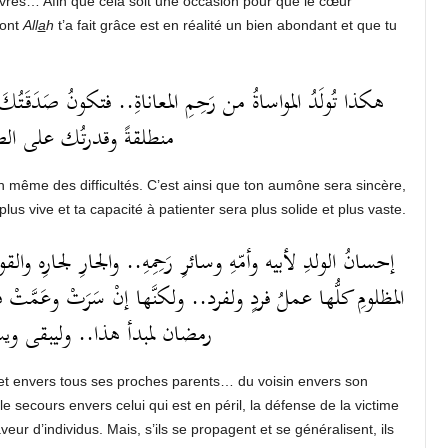
res… Afin que cela soit une occasion pour que le cœur
dont
All
a
h
t’a fait grâce est en réalité un bien abondant et que tu
هكذا تُولَدُ المواساةُ من رَحِمِ المعاناةِ.. فتكونُ صَدَقَ
منطلقةً وقدرتُك على الص.
n même des difficultés. C’est ainsi que ton aumône sera sincère,
us vive et ta capacité à patienter sera plus solide et plus vaste.
إحسانُ الولدِ لأبيه وأمّهِ وسائرِ رَحِمِهِ.. والجارِ لجارِه وال
المظلومِ كلُّها عملُ فردٍ ولفرد.. ولكنَّها إنْ سَرَتْ وعَمّ
رمضان لمبدأ هذا.. وليبقى ويس..
 et envers tous ses proches parents… du voisin envers son
 le secours envers celui qui est en péril, la défense de la victime
veur d’individus. Mais, s’ils se propagent et se généralisent, ils