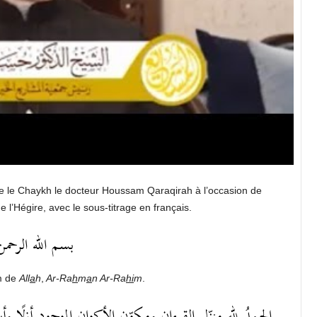
ence le Chaykh le docteur Houssam Qaraqirah à l’occasion de
l’Hégire, avec le sous-titrage en français.
بسم الله الرحمن
m de
All
a
h
,
Ar-Ra
h
m
a
n Ar-Ra
hi
m
.
الحمدُ للهِ منزّلِ القرءانِ ومكوّنِ الأكوانِ الموجودِ أزلًا