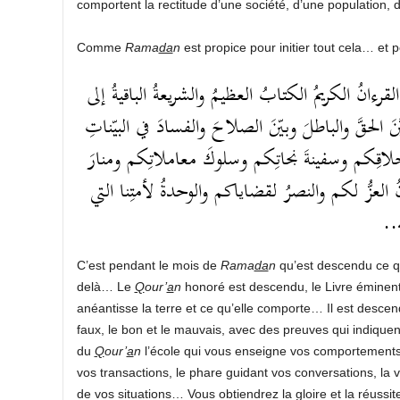
comportent la rectitude d’une société, d’une population, d
Comme
Rama
da
n
est propice pour initier tout cela… et
رءانُ الكريمُ الكتابُ العظيمُ والشريعةُ الباقيةُ إلى
َ الحقَّ والباطلَ وبيّنَ الصلاحَ والفسادَ في البيّناتِ
خلاقِكم وسفينةَ نجاتِكم وسلوكَ معاملاتِكم ومنارَ
لعزُّ لكم والنصرُ لقضاياكم والوحدةُ لأمتِنا التي
لله
C’est pendant le mois de
Rama
da
n
qu’est descendu ce qui 
delà… Le
Q
our’
a
n
honoré est descendu, le Livre éminent
anéantisse la terre et ce qu’elle comporte… Il est descend
faux, le bon et le mauvais, avec des preuves qui indiquen
du
Q
our’
a
n
l’école qui vous enseigne vos comportements,
vos transactions, le phare guidant vos conversations, la v
de vos situations… Vous obtiendrez la gloire et la réussi