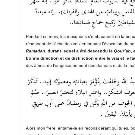
ِّعُ فيه الدروبُ أنغامَ الشُّداةِ لذكرِ اللهِ.. إنه شهرُ
ناسِ وبيناتٍ من الهدى والفرقان).. إنه ميعادُ
الشياطينَ وكبحِ جماحِ فسادِها
Pendant ce mois, les mosquées s’embaument de la beauté
résonnent de l’écho des voix entonnant l’évocation du 
Rama
da
n
, durant lequel a été descendu le
Q
our’
a
n
, 
bonne direction et de distinction entre le vrai et le f
des âmes, de l’emprisonnement des démons et de la maîtr
له وخُلِقْتَ لِتُؤْمَرَ بعبادتِه ومصيرُك إليه.. تَذَكَّرْ
عرفَ الشكرَ.. واعتبرِ البلاءَ لتختبرَ الصبرَ.. صُمْ
ثائقِ الخوفِ من اللهِ وكُن في رمضانَ على أولِ طريقٍ
تى يأتِيَكَ اليقينُ
Alors mon frère, entame-le en reconsidérant qui tu es, pou