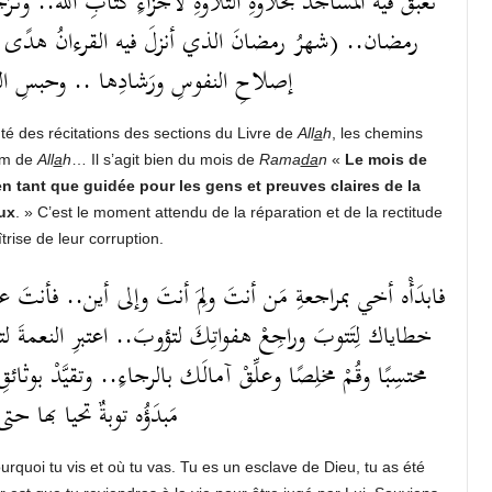
تعبَقُ فيه المساجدُ بحلاوةِ التلاوةِ لأجزاءِ كتابِ الله.. وتُرَج
رمضان.. (شهرُ رمضانَ الذي أنزلَ فيه القرءانُ هدًى لل
إصلاحِ النفوسِ ورَشادِها .. وحبسِ ..
 des récitations des sections du Livre de
All
a
h
, les chemins
nom de
All
a
h
… Il s’agit bien du mois de
Rama
da
n
«
Le mois de
en tant que guidée pour les gens et preuves claires de la
aux
. » C’est le moment attendu de la réparation et de la rectitude
ise de leur corruption.
فابدَأْه أخي بمراجعةِ مَن أنتَ ولِمَ أنتَ وإلى أين.. فأنتَ عبدُ ال
خطاياك لِتَتوبَ وراجِعْ هفواتِكَ لتؤوبَ.. اعتبرِ النعمةَ لت
محتسِبًا وقُمْ مخلِصًا وعلِّقْ آمالَك بالرجاءِ.. وتقيَّدْ بو
مَبدَؤُه توبةٌ تحيا بها ح..
rquoi tu vis et où tu vas. Tu es un esclave de Dieu, tu as été