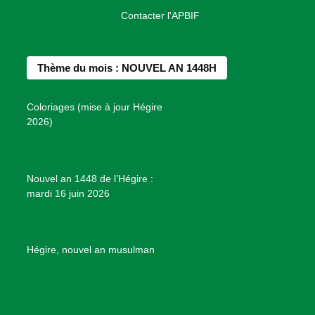
a
n
i
o
o
Contacter l'APBIF
c
s
n
u
n
e
t
t
T
d
b
a
e
u
e
Thème du mois : NOUVEL AN 1448H
o
g
r
b
s
o
r
e
e
P
Coloriages (mise à jour Hégire
k
a
s
r
2026)
m
t
o
j
e
Nouvel an 1448 de l’Hégire :
t
mardi 16 juin 2026
s
d
e
B
Hégire, nouvel an musulman
i
e
n