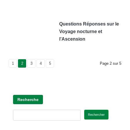
Questions Réponses sur le
Voyage nocturne et
l’Ascension
Page
1
Current Page
2
Page
3
Page
4
Page
5
Page
2
sur
5
Recherche
Rechercher