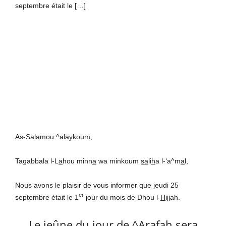
septembre était le […]
As-Sal
a
mou ^alaykoum,
Ta
q
abbala l-L
a
hou minn
a
wa minkoum
sa
li
h
a l-‘a^m
a
l,
Nous avons le plaisir de vous informer que jeudi 25
er
septembre était le 1
jour du mois de Dhou l-
H
ijjah.
Le jeûne du jour de ^Arafah sera