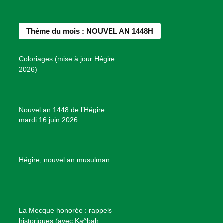
c
s
n
u
n
e
t
t
T
d
b
a
e
u
e
Thème du mois : NOUVEL AN 1448H
o
g
r
b
s
o
r
e
e
P
Coloriages (mise à jour Hégire
k
a
s
r
2026)
m
t
o
j
e
Nouvel an 1448 de l’Hégire :
t
mardi 16 juin 2026
s
d
e
B
Hégire, nouvel an musulman
i
e
n
f
La Mecque honorée : rappels
a
historiques (avec Ka^bah