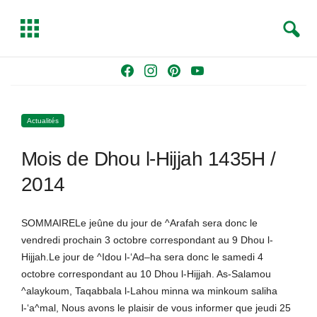
S
T
e
o
a
g
Skip
F
I
P
Y
r
g
to
a
n
i
o
c
l
content
c
s
n
u
h
e
Actualités
e
t
t
T
b
a
e
u
Mois de Dhou l-Hijjah 1435H /
o
g
r
b
o
r
e
e
2014
k
a
s
m
t
SOMMAIRELe jeûne du jour de ^Arafah sera donc le
vendredi prochain 3 octobre correspondant au 9 Dhou l-
Hijjah.Le jour de ^Idou l-‘Ad–ha sera donc le samedi 4
octobre correspondant au 10 Dhou l-Hijjah. As-Salamou
^alaykoum, Taqabbala l-Lahou minna wa minkoum saliha
l-‘a^mal, Nous avons le plaisir de vous informer que jeudi 25