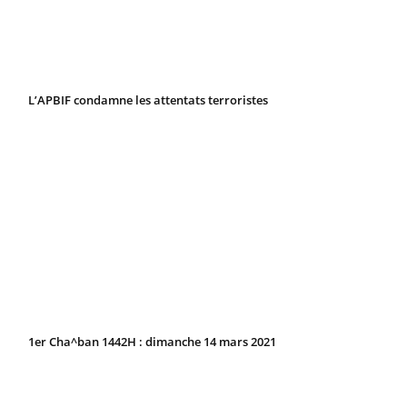
L’APBIF condamne les attentats terroristes
1er Cha^ban 1442H : dimanche 14 mars 2021