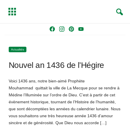
S
T
e
o
a
g
Skip
F
I
P
Y
r
g
to
a
n
i
o
c
l
content
c
s
n
u
h
e
Actualités
e
t
t
T
b
a
e
u
Nouvel an 1436 de l’Hégire
o
g
r
b
o
r
e
e
k
a
s
Voici 1436 ans, notre bien-aimé Prophète
m
t
Mouhammad quittait la ville de La Mecque pour se rendre à
Médine l’Illuminée sur l’ordre de Dieu. C’est à partir de cet
évènement historique, tournant de l’Histoire de l’humanité,
que sont décomptées les années du calendrier lunaire. Nous
vous souhaitons une très heureuse année 1436 d’amour
sincère et de générosité. Que Dieu nous accorde […]