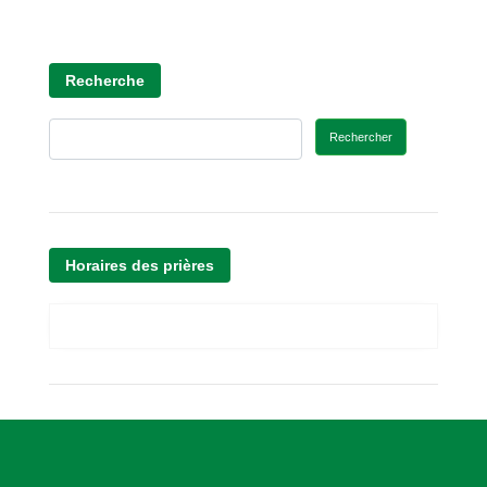
Recherche
Rechercher
Horaires des prières
A