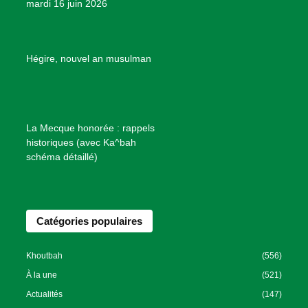
mardi 16 juin 2026
s
d
e
B
Hégire, nouvel an musulman
i
e
n
f
La Mecque honorée : rappels
a
historiques (avec Ka^bah
i
schéma détaillé)
s
a
n
Catégories populaires
c
e
I
Khoutbah
(556)
s
À la une
(521)
l
Actualités
(147)
a