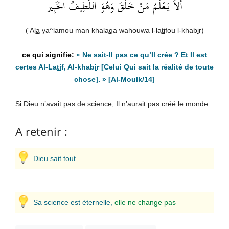
أَلاَ يَعْلَمُ مَنْ خَلَقَ وَهُوَ اللَّطِيفُ الخَبِير
(‘Al
a
ya^lamou man khala
q
a wahouwa l-la
ti
fou l-khab
i
r)
« Ne sait-Il pas ce qu’Il crée ? Et Il est
certes Al-La
ti
f, Al-khab
i
r [Celui Qui sait la réalité de toute
chose]. »
[Al-Moulk/14]
Si Dieu n’avait pas de science, Il n’aurait pas créé le monde.
A retenir :
Dieu sait tout
Sa science est éternelle,
elle ne change pas