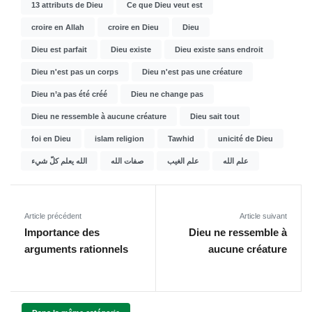
13 attributs de Dieu
Ce que Dieu veut est
croire en Allah
croire en Dieu
Dieu
Dieu est parfait
Dieu existe
Dieu existe sans endroit
Dieu n'est pas un corps
Dieu n'est pas une créature
Dieu n’a pas été créé
Dieu ne change pas
Dieu ne ressemble à aucune créature
Dieu sait tout
foi en Dieu
islam religion
Tawhid
unicité de Dieu
علم الله
علم الغيب
صفات الله
الله يعلم كلّ شيء
Article précédent
Article suivant
Importance des
Dieu ne ressemble à
arguments rationnels
aucune créature