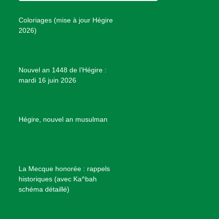
s
o
r
e
e
P
Coloriages (mise à jour Hégire
k
a
s
r
2026)
m
t
o
j
e
Nouvel an 1448 de l’Hégire :
t
mardi 16 juin 2026
s
d
e
B
Hégire, nouvel an musulman
i
e
n
f
La Mecque honorée : rappels
a
historiques (avec Ka^bah
i
schéma détaillé)
s
a