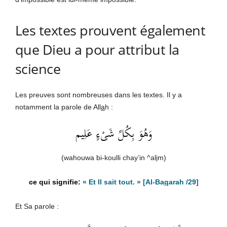
Les textes prouvent également
que Dieu a pour attribut la
science
Les preuves sont nombreuses dans les textes. Il y a
notamment la parole de All
a
h :
وَهُوَ بِكُلِّ شَىْءٍ عَلِيم
(wahouwa bi-koulli chay’in ^al
i
m)
« Et Il sait tout. »
[Al-Ba
q
arah /29]
Et Sa parole :