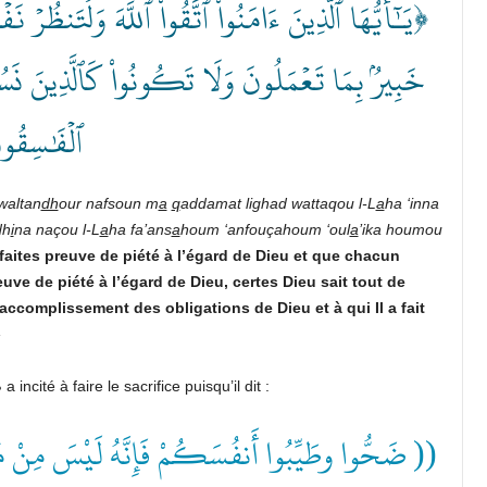
يَـٰٓأَيُّهَا ٱلَّذِينَ ءَامَنُواْ ٱتَّقُواْ ٱللَّهَ وَلۡتَنظُرۡ نَفۡس
خَبِيرُۢ بِمَا تَعۡمَلُونَ وَلَا تَكُونُواْ كَٱلَّذِينَ نَسُواْ
ٱلۡفَٰسِقُ﴾
waltan
dh
our
nafsoun
m
a
q
addamat
lighad
wattaqou
l-L
a
ha
‘inna
dh
i
na
naçou
l-L
a
ha
fa’ans
a
houm
‘anfouçahoum
‘oul
a
’ika
houmou
faites
preuve
de
piété
à
l’égard
de
Dieu
et
que
chacun
euve
de
piété
à
l’égard
de
Dieu,
certes
Dieu
sait
tout
de
l’accomplissement des obligations de Dieu et
à
qui
Il
a
fait
»
Sachez, frères de foi, que le Prophète صلَّى الله عليه وسلم a incité à faire le sacrifice puisqu’il dit :
ضَحُّوا وطَيِّبُوا أَنفُسَكُمْ فَإِنَّهُ لَيْسَ مِنْ مُسْلِمٍ 