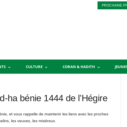
PROCHAINE P
NTS
CULTURE
CORAN & HADITH
JEUNE
Ad-ha bénie 1444 de l’Hégire
bénie, et vous rappelle de maintenir les liens avec les proches
helins, les veuves, les miséreux.