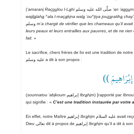
(
‘amaran
i
Raç
ou
lou
l-L
a
hi
صلَّى الله عليه وسلم
‘an
‘a
qou
m
wa
j
i
la
lah
a
^ala
l-maç
a
k
i
na
wal
a
‘ou^
t
iya
j
ou
za
ratih
a
chay
وسلم
m’
a
chargé
de
vérifier
que
les
chameaux
qu’il
avait
leurs
peaux
et
leurs
entrailles
aux
pauvres,
et
de
ne
rien
fait.
»
عليه وسلم a dit à son propos :
(( ِبْرَاهِيمَ
(
sounnatou
‘ab
i
koum
إبراهيم
Ibr
a
h
i
m
) [rapporté par
Ibnou
qui signifie : «
C’est
une
tradition
instaurée
par
votre
a
En effet, notre Maître إبراهيم
Ibr
a
h
i
m
Dieu تعالى dit à propos de إبراهيم
Ibr
a
h
i
m