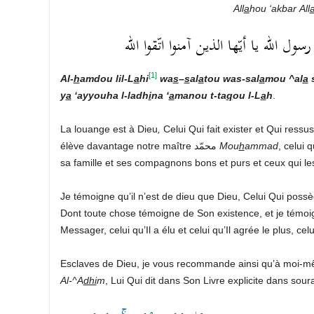
All
a
hou
‘akbar
All
 الله يا أيّها الذين آمنوا اتّقوا الله
[1]
Al-
h
amdou lil-L
a
hi
wa
s
–
s
al
a
tou was-sal
a
mou ^al
a
s
y
a
‘ayyouha l-ladh
i
na ‘
a
manou t-ta
q
ou l-L
a
h
.
La louange est à Dieu
,
Celui Qui fait exister et Qui ressus
élève davantage notre maître محمّد
Mou
h
ammad
, celui 
sa famille et ses compagnons bons et purs et ceux qui le
Je témoigne qu’il n’est de dieu que Dieu, Celui Qui possè
Messager, celui qu’Il a élu et celui qu’Il agrée le plus, 
Al-^A
dhi
m