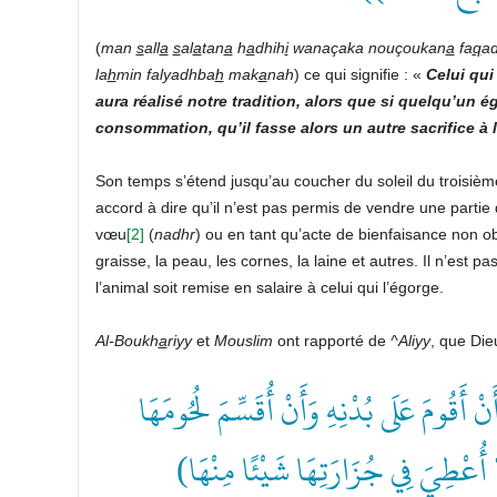
(
man
s
all
a
s
al
a
tan
a
h
a
dhih
i
wanaçaka
nouçoukan
a
fa
q
a
la
h
min
falyadhba
h
mak
a
nah
) ce qui signifie : «
Celui
qui
aura
réalisé
notre
tradition,
alors
que
si
quelqu’un
ég
consommation,
qu’il
fasse
alors
un
autre
sacrifice
à
l
Son temps s’étend jusqu’au coucher du soleil du troisièm
accord à dire qu’il n’est pas permis de vendre une partie de
vœu
[2]
(
nadhr
) ou en tant qu’acte de bienfaisance non ob
graisse, la peau, les cornes, la laine et autres. Il n’est 
l’animal soit remise en salaire à celui qui l’égorge.
Al-Boukh
a
riyy
et
Mouslim
ont rapporté de
^Aliyy
, que Dieu
( أَقُومَ عَلَى بُدْنِهِ وَأَنْ أُقَسِّمَ لُحُومَهَا
 أُعْطِيَ فِي جُزَارَتِـهَا شَيْئًا مِنْهَا