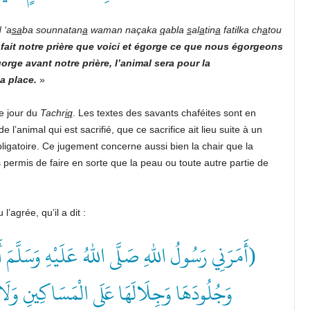
d
‘a
sa
ba
sounnatan
a
waman
naçaka
q
abla
s
al
a
tin
a
fatilka
ch
a
tou
fait
notre
prière
que
voici
et
égorge
ce
que
nous
égorgeons
orge
avant
notre
prière,
l’animal
sera
pour
la
a
place.
»
e jour du
Tachr
iq
. Les textes des savants chaféites sont en
 l’animal qui est sacrifié, que ce sacrifice ait lieu suite à un
ligatoire. Ce jugement concerne aussi bien la chair que la
pas permis de faire en sorte que la peau ou toute autre partie de
 l’agrée, qu’il a dit :
أَمَرَنِي رَسُولُ اللهِ صَلَّى اللهُ عَلَيْهِ وَسَلَّمَ أَنْ
وَجُلُودَهَا وَجِلَالَهَا عَلَى الْمَسَاكِينِ وَلَا)