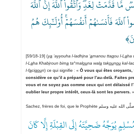
﴿ٞ مَّا قَدَّمَتۡ لِغَدٖۖ وَٱتَّقُواْ ٱللَّهَۚ إِنَّ ٱللَّهَ
 ٱللَّهَ فَأَنسَىٰهُمۡ أَنفُسَهُمۡۚ أُوْلَـٰٓئِكَ هُمُ
ونَ
[59
/
18-19] (
y
a
‘ayyouha
l-ladh
i
na
‘
a
manou
tta
q
ou
l-L
a
ha
l-L
a
ha
Khab
i
roun
bim
a
ta^mal
ou
na
wal
a
tak
ou
n
ou
kal-la
l-f
a
ci
qou
n
) ce qui signifie : «
Ô
vous
qui
êtes
croyants,
considère
ce
qu’il
a
préparé
pour
l’au-delà.
Faites
pr
vous
et
ne
soyez
pas
comme
ceux
qui ont délaissé 
oublier
leur
propre
intérêt,
ceux-là
sont
les
pervers.
(( يُوَجِّهُ ضَحِيَّتَهُ إِلَى القِبْلَةِ إِلَّا كَانَ