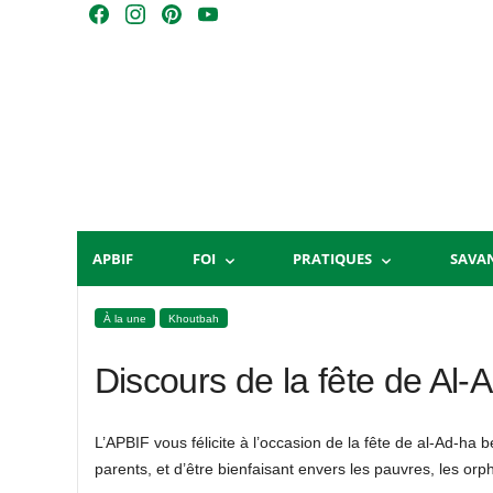
Skip
F
I
P
Y
to
a
n
i
o
content
c
s
n
u
e
t
t
T
b
a
e
u
o
g
r
b
o
r
e
e
k
a
s
m
t
APBIF
FOI
PRATIQUES
SAVA
À la une
Khoutbah
Discours de la fête de Al-
L’APBIF vous félicite à l’occasion de la fête de al-Ad-ha 
parents, et d’être bienfaisant envers les pauvres, les orp