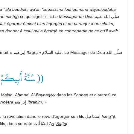
a
^al
a
boudnih
i
wa’an
‘ou
q
assima
lou
hou
mah
a
wa
j
oul
ou
dah
a
’an
minh
a
) ce qui signifie : «
Le
Messager
de
Dieu
صلَّى الله عليه
fait
égorger
étaient
bien
égorgés
et
de
partager
leurs
chairs,
en
donner
à
celui
qui
a
égorgé
en
contrepartie
de
ce
qu’il
avait
Le sacrifice, chers frères de foi est une tradition de notre maître إبراهيم
Ibr
a
h
i
m
عليه السلام. Le Messager de Dieu صلَّى الله
سُنَّةُ أَبِيكُمْ إ ))
M
a
jah,
A
h
mad,
Al-Bayha
q
iyy
dans les
Sounan
et d’autres] ce
ncêtre
إبراهيم
Ibr
a
h
i
m
.
»
عليه السلام avait reçu la révélation dans le rêve d’égorger son fils إسماعيل
Ism
a
^
i
l
.
qu’il a dit à son fils, dans sourate الصَّافَّات
A
s
–
Sa
ff
a
t
: