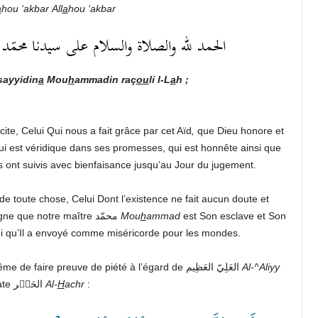
a
hou
‘akbar
All
a
hou
‘akbar
الحمد لله والصلاة والسلام على سيدنا محمّد رسول
ayyidin
a
Mou
h
ammadin raç
ou
li l-L
a
h ;
cite, Celui Qui nous a fait grâce par cet Aïd
,
que Dieu honore et
qui est véridique dans ses promesses, qui est honnête ainsi que
s ont suivis avec bienfaisance jusqu’au Jour du jugement.
de toute chose, Celui Dont l’existence ne fait aucun doute et
Dont toute chose témoigne de Son existence, et je témoigne que notre maître محمّد
Mou
h
ammad
est Son esclave et Son
celui qu’Il a envoyé comme miséricorde pour les mondes.
Esclaves de Dieu, je vous recommande ainsi qu’à moi-même de faire preuve de piété à l’égard de العَلِيّ العَظِيم
Al-^Aliyy
, Lui Qui dit dans Son Livre explicite dans sourate الحَشۡر
Al-
H
achr
: