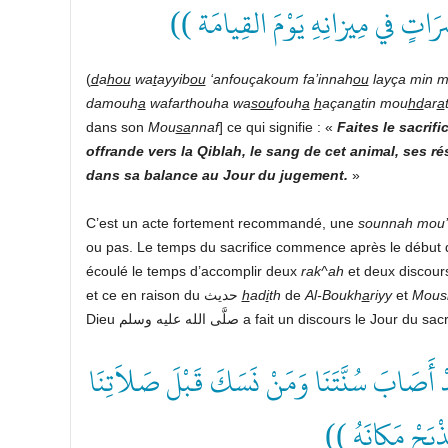
ضَرَاتٍ في مِيزانِهِ يَوْمَ القِيامَة
(
d
a
hou
wa
t
ayyib
ou
‘anfouçakoum
fa’innah
ou
layça
min
m
damouh
a
wafarthouha
wa
sou
fouh
a
h
açan
a
tin
mou
hd
ar
a
dans son
Mou
sa
nnaf
] ce qui signifie : «
Faites
le
sacrifi
offrande
vers
la
Qiblah,
le
sang
de
cet
animal,
ses
ré
dans
sa
balance
au
Jour
du
jugement.
»
C’est un acte fortement recommandé, une
sounnah
mou’
ou pas. Le temps du sacrifice commence après le début du 
écoulé le temps d’accomplir deux
rak^ah
et deux discours
et ce en raison du حديث
h
ad
i
th
de
Al-Boukh
a
riyy
et
Mous
Dieu صلَّى الله عليه وسلم a fait un discours le J
(( صَابَ سُنَّتَنَا وَمَنْ نَسَكَ قَبْلَ صَلاَتِنَا
لْيَذْبَحْ مَكانَهُ