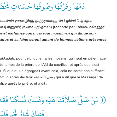
دَمُهَا وفَرْثُهَا وصُوفُها حَسَناتٍ مُحْ ))
ouslimin
youwa
jj
ih
ou
d
a
h
iyyatah
ou
‘ila
l-
q
iblati
‘il-l
a
k
a
na
tin
f
i
m
iza
nih
i
yawma
l-
q
iy
a
mah
) [rapporté par
^Abdou
r-Ra
zza
q
ce
et
parfumez-vous,
car
tout
musulman
qui
dirige
son
sidus
et
sa
laine
seront
autant
de
bonnes
actions
présentes
akkadah
, pour celui qui en a les moyens, qu’il soit en pèlerinage
temps de la prière de l’Aïd du sacrifice, et après que s’est
. Si quelqu’un égorgeait avant cela, cela ne serait pas suffisant
lim
, d’après
Al-Bar
a
’
رضي الله عنه
qui a dit que le Messager de
our du sacrifice après la prière, et a dit :
مَنْ صَلَّى صَلاَتَنَا هَذِهِ وَنَسَكَ نُسُكَنَا فَقَدْ أَ
فَتِلْكَ شَاةُ لَحْمٍ فَ ))