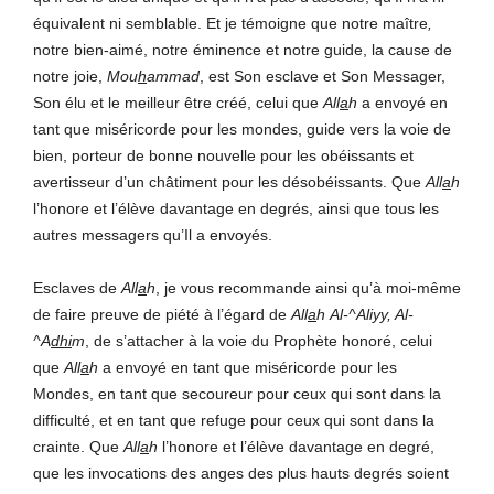
équivalent ni semblable. Et je témoigne que notre maître
,
notre bien-aimé, notre éminence et notre guide, la cause de
notre joie,
Mou
h
ammad
, est Son esclave et Son Messager,
Son élu et le meilleur être créé, celui que
All
a
h
a envoyé en
tant que miséricorde pour les mondes, guide vers la voie de
bien, porteur de bonne nouvelle pour les obéissants et
avertisseur d’un châtiment pour les désobéissants. Que
All
a
h
l’honore et l’élève davantage en degrés, ainsi que tous les
autres messagers qu’Il a envoyés.
Esclaves de
All
a
h
, je vous recommande ainsi qu’à moi-même
de faire preuve de piété à l’égard de
All
a
h
Al-^Aliyy, Al-
^A
dhi
m
, de s’attacher à la voie du Prophète honoré, celui
que
All
a
h
a envoyé en tant que miséricorde pour les
Mondes, en tant que secoureur pour ceux qui sont dans la
difficulté, et en tant que refuge pour ceux qui sont dans la
crainte. Que
All
a
h
l’honore et l’élève davantage en degré,
que les invocations des anges des plus hauts degrés soient