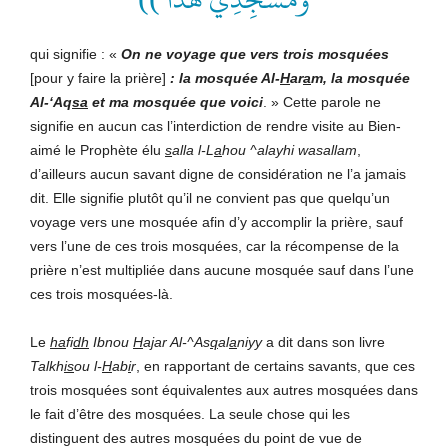
qui signifie : «
On ne voyage que vers trois mosquées
[pour y faire la prière]
: la mosquée Al-
H
ar
a
m, la mosquée
Al-‘Aq
sa
et ma mosquée que voici
. » Cette parole ne
signifie en aucun cas l’interdiction de rendre visite au Bien-
aimé le Prophète élu
s
alla l-L
a
hou ^alayhi wasallam
,
d’ailleurs aucun savant digne de considération ne l’a jamais
dit. Elle signifie plutôt qu’il ne convient pas que quelqu’un
voyage vers une mosquée afin d’y accomplir la prière, sauf
vers l’une de ces trois mosquées, car la récompense de la
prière n’est multipliée dans aucune mosquée sauf dans l’une
ces trois mosquées-là.
Le
ha
fi
dh
Ibnou
H
a
j
ar Al-^As
q
al
a
niyy
a dit dans son livre
Talkh
is
ou l-
H
ab
i
r
, en rapportant de certains savants, que ces
trois mosquées sont équivalentes aux autres mosquées dans
le fait d’être des mosquées. La seule chose qui les
distinguent des autres mosquées du point de vue de