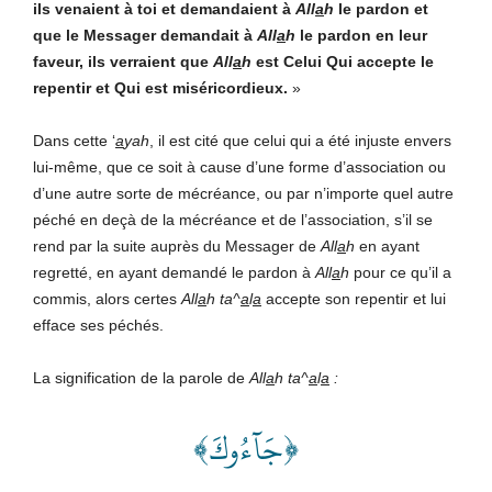
ils venaient à toi et demandaient à
All
a
h
le pardon et
que le Messager demandait à
All
a
h
le pardon en leur
faveur, ils verraient que
All
a
h
est Celui Qui accepte le
repentir et Qui est miséricordieux.
»
Dans cette ‘
a
yah
, il est cité que celui qui a été injuste envers
lui-même, que ce soit à cause d’une forme d’association ou
d’une autre sorte de mécréance, ou par n’importe quel autre
péché en deçà de la mécréance et de l’association, s’il se
rend par la suite auprès du Messager de
All
a
h
en ayant
regretté, en ayant demandé le pardon à
All
a
h
pour ce qu’il a
commis, alors certes
All
a
h
ta^
a
l
a
accepte son repentir et lui
efface ses péchés.
La signification de la parole de
All
a
h ta^
a
l
a
:
﴿جَآءُوكَ﴾