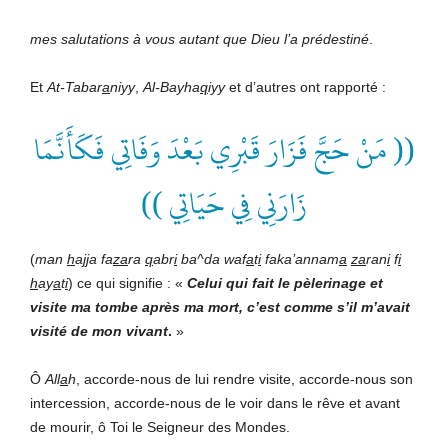
mes salutations à vous autant que Dieu l’a prédestiné
.
Et
At-Tabar
a
niyy
,
Al-Bayha
q
iyy
et d’autres ont rapporté :
(( مَنْ حَجَّ فَزَارَ قَبْرِي بَعْدَ وَفَاتِي فَكَأَنَّمَا
زَارَنِي فِي حَيَاتِي ))
(
man
h
a
jj
a fa
za
ra
q
abr
i
ba^da waf
a
t
i
faka’annam
a
za
ran
i
f
i
h
ay
a
t
i
) ce qui signifie : «
Celui qui fait le pèlerinage et
visite ma tombe après ma mort, c’est comme s’il m’avait
visité de mon vivant
.
»
Ô
All
a
h
, accorde-nous de lui rendre visite, accorde-nous son
intercession, accorde-nous de le voir dans le rêve et avant
de mourir, ô Toi le Seigneur des Mondes.