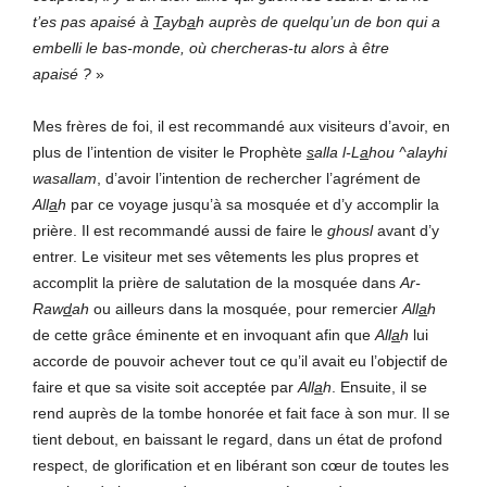
t’es pas apaisé à
T
ayb
a
h auprès de quelqu’un de bon qui a
embelli le bas-monde, où chercheras-tu alors à être
apaisé ?
»
Mes frères de foi, il est recommandé aux visiteurs d’avoir, en
plus de l’intention de visiter le Prophète
s
alla l-L
a
hou ^alayhi
wasallam
, d’avoir l’intention de rechercher l’agrément de
All
a
h
par ce voyage jusqu’à sa mosquée et d’y accomplir la
prière. Il est recommandé aussi de faire le
ghousl
avant d’y
entrer. Le visiteur met ses vêtements les plus propres et
accomplit la prière de salutation de la mosquée dans
Ar-
Raw
d
ah
ou ailleurs dans la mosquée, pour remercier
All
a
h
de cette grâce éminente et en invoquant afin que
All
a
h
lui
accorde de pouvoir achever tout ce qu’il avait eu l’objectif de
faire et que sa visite soit acceptée par
All
a
h
. Ensuite, il se
rend auprès de la tombe honorée et fait face à son mur. Il se
tient debout, en baissant le regard, dans un état de profond
respect, de glorification et en libérant son cœur de toutes les