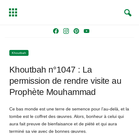
S
T
e
o
a
g
Skip
F
I
P
Y
r
g
to
a
n
i
o
c
l
content
c
s
n
u
h
e
Khoutbah
e
t
t
T
b
a
e
u
Khoutbah n°1047 : La
o
g
r
b
o
r
e
e
permission de rendre visite au
k
a
s
Prophète Mouhammad
m
t
Ce bas monde est une terre de semence pour l’au-delà, et la
tombe est le coffret des œuvres. Alors, bonheur à celui qui
aura fait preuve de bienfaisance et de piété et qui aura
terminé sa vie avec de bonnes œuvres.