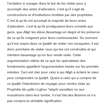
l’incitation à voyager dans le but de les visiter pour y
accomplir des actes d’adoration, c’est qu’il s’agit de
constructions et d’institutions fondées par des prophètes.
C’est là qu’ils ont accompli la majorité de leurs actes
d’adoration, c’est là qu’ils prodiguaient leurs conseils aux
gens, que
All
a
h
les élève davantage en degré et les préserve
de ce qu’ils craignent pour leurs communautés. Du moment
qu’il est requis dans ce
h
ad
i
th
de visiter ces mosquées, il est
donc prioritaire de visiter ceux qui les ont construites et qui
méritent davantage qu’on leur rende visite. Cette
argumentation relève de ce que les spécialistes des
fondements appellent l’argumentation basée sur les priorités
induites. Ceci est clair pour celui à qui
All
a
h
a éclairé le cœur
pour comprendre ce
h
ad
i
th
. Quant à celui qui a compris de
ce
h
ad
i
th
l’interdiction de voyager pour rendre visite au
Prophète élu
s
alla l-L
a
hou ^alayhi wasallam
ou aux
musulmans dans leur tombe, il s’est fait des illusions et n’a
pas compris la véritable signification.