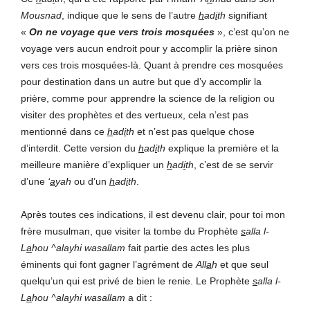
Mousnad
, indique que le sens de l’autre
h
ad
i
th
signifiant
«
On ne voyage que vers trois mosquées
», c’est qu’on ne
voyage vers aucun endroit pour y accomplir la prière sinon
vers ces trois mosquées-là. Quant à prendre ces mosquées
pour destination dans un autre but que d’y accomplir la
prière, comme pour apprendre la science de la religion ou
visiter des prophètes et des vertueux, cela n’est pas
mentionné dans ce
h
ad
i
th
et n’est pas quelque chose
d’interdit. Cette version du
h
ad
i
th
explique la première et la
meilleure manière d’expliquer un
h
ad
i
th
, c’est de se servir
d’une
‘
a
yah
ou d’un
h
ad
i
th
.
Après toutes ces indications, il est devenu clair, pour toi mon
frère musulman, que visiter la tombe du Prophète
s
alla l-
L
a
hou ^alayhi wasallam
fait partie des actes les plus
éminents qui font gagner l’agrément de
All
a
h
et que seul
quelqu’un qui est privé de bien le renie. Le Prophète
s
alla l-
L
a
hou ^alayhi wasallam
a dit :