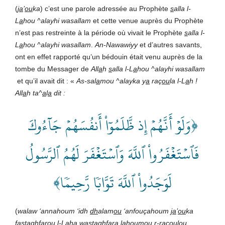
(
ja
’
ou
ka
) c’est une parole adressée au Prophète
s
alla l-
L
a
hou ^alayhi wasallam
et cette venue auprès du Prophète
n’est pas restreinte à la période où vivait le Prophète
s
alla l-
L
a
hou ^alayhi wasallam
.
An-Nawawiyy
et d’autres savants,
ont en effet rapporté qu’un bédouin était venu auprès de la
tombe du Messager de
All
a
h
s
alla l-L
a
hou ^alayhi wasallam
et qu’il avait dit : «
As-sal
a
mou ^alayka y
a
raç
ou
la l-L
a
h !
All
a
h ta^
a
l
a
dit :
﴿وَلَوۡ أَنَّهُمۡ إِذ ظَّلَمُوٓاْ أَنفُسَهُمۡ جَآءُوكَ
فَٱسۡتَغۡفَرُواْ ٱللَّهَ وَٱسۡتَغۡفَرَ لَهُمُ ٱلرَّسُولُ
لَوَجَدُواْ ٱللَّهَ تَوَّابٗا رَّحِيمٗا﴾
(
walaw ‘annahoum ‘idh
dh
alam
ou
‘anfouçahoum
ja
’
ou
ka
fastaghfarou l-L
a
ha wastaghfara lahoumou r-raç
ou
lou