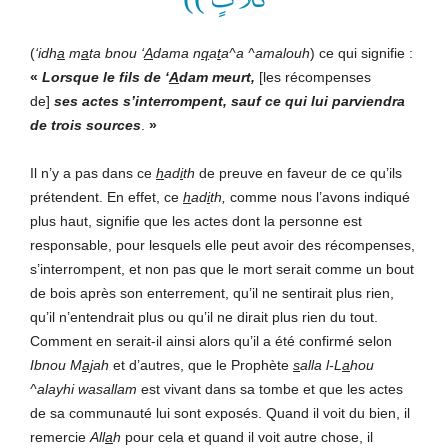
(
‘idh
a
m
a
ta bnou ‘
A
dama n
q
a
t
a^a ^amalouh
) ce qui signifie :
«
Lorsque le fils de ‘
A
dam meurt,
[les récompenses
de]
ses actes s’interrompent, sauf ce qui lui parviendra
de trois sources
.
»
Il n’y a pas dans ce
h
ad
i
th
de preuve en faveur de ce qu’ils
prétendent. En effet, ce
h
ad
i
th,
comme nous l’avons indiqué
plus haut, signifie que les actes dont la personne est
responsable, pour lesquels elle peut avoir des récompenses,
s’interrompent, et non pas que le mort serait comme un bout
de bois après son enterrement, qu’il ne sentirait plus rien,
qu’il n’entendrait plus ou qu’il ne dirait plus rien du tout.
Comment en serait-il ainsi alors qu’il a été confirmé selon
Ibnou M
aj
ah
et d’autres, que le Prophète
s
alla l-L
a
hou
^alayhi wasallam
est vivant dans sa tombe et que les actes
de sa communauté lui sont exposés. Quand il voit du bien, il
remercie
All
a
h
pour cela et quand il voit autre chose, il