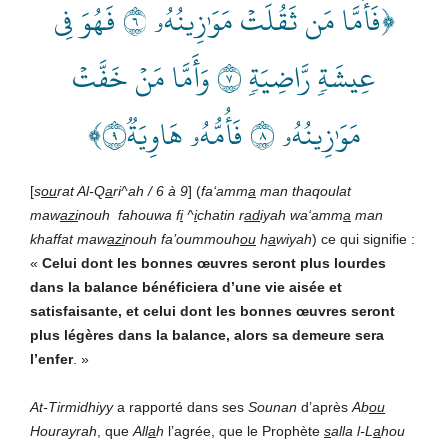
﴿فَأَمَّا مَن ثَقُلَتۡ مَوَٰزِينُهُۥ ٦ فَهُوَ فِي
عِيشَةٖ رَّاضِيَةٖ ٧ وَأَمَّا مَنۡ خَفَّتۡ
مَوَٰزِينُهُۥ ٨ فَأُمُّهُۥ هَاوِيَةٞ٩﴾
[
s
ou
rat Al-Q
a
ri^ah / 6 à 9
] (
fa‘amm
a
man thaqoulat
maw
azi
nouh
fahouwa f
i
^
i
chatin r
ad
iyah wa‘amm
a
man
khaffat maw
azi
nouh fa’oummouh
ou
h
a
wiyah
) ce qui signifie :
«
Celui dont les bonnes œuvres seront plus lourdes
dans la balance bénéficiera d’une vie aisée et
satisfaisante, et celui dont les bonnes œuvres seront
plus légères dans la balance, alors sa demeure sera
l’enfer
. »
At-Tirmidhiyy
a rapporté dans ses
Sounan
d’après
Ab
ou
Hourayrah
, que
All
a
h
l’agrée, que le Prophète
s
alla l-L
a
hou