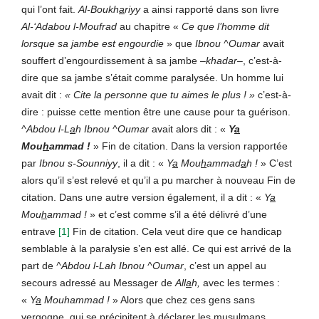
qui l’ont fait.
Al-Boukh
a
riyy
a ainsi rapporté dans son livre
Al-‘Adabou l-Moufrad
au chapitre «
Ce que l’homme dit
lorsque sa jambe est engourdie
» que
Ibnou ^Oumar
avait
souffert d’engourdissement à sa jambe
–
khadar–
, c’est-à-
dire que sa jambe s’était comme paralysée. Un homme lui
avait dit :
« Cite la personne que tu aimes le plus ! »
c’est-à-
dire : puisse cette mention être une cause pour ta guérison.
^Abdou l-L
a
h Ibnou ^Oumar
avait alors dit : «
Y
a
Mou
h
ammad
!
» Fin de citation. Dans la version rapportée
par
Ibnou s-Sounniyy
, il a dit : «
Y
a
Mou
h
ammad
a
h !
» C’est
alors qu’il s’est relevé et qu’il a pu marcher à nouveau Fin de
citation. Dans une autre version également, il a dit : «
Y
a
Mou
h
ammad !
» et c’est comme s’il a été délivré d’une
entrave
[1]
Fin de citation. Cela veut dire que ce handicap
semblable à la paralysie s’en est allé. Ce qui est arrivé de la
part de
^Abdou l-Lah Ibnou ^Oumar
, c’est un appel au
secours adressé au Messager de
All
a
h,
avec les termes :
«
Y
a
Mouhammad !
» Alors que chez ces gens sans
vergogne, qui se précipitent à déclarer les musulmans