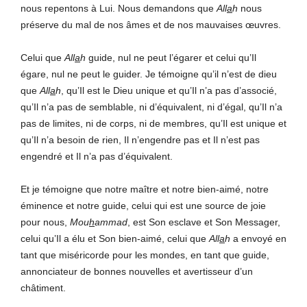
nous repentons à Lui. Nous demandons que
All
a
h
nous
préserve du mal de nos âmes et de nos mauvaises œuvres.
Celui que
All
a
h
guide, nul ne peut l’égarer et celui qu’Il
égare, nul ne peut le guider. Je témoigne qu’il n’est de dieu
que
All
a
h
, qu’Il est le Dieu unique et qu’Il n’a pas d’associé,
qu’Il n’a pas de semblable, ni d’équivalent, ni d’égal, qu’Il n’a
pas de limites, ni de corps, ni de membres, qu’Il est unique et
qu’Il n’a besoin de rien, Il n’engendre pas et Il n’est pas
engendré et Il n’a pas d’équivalent.
Et je témoigne que notre maître et notre bien-aimé, notre
éminence et notre guide, celui qui est une source de joie
pour nous,
Mou
h
ammad
, est Son esclave et Son Messager,
celui qu’Il a élu et Son bien-aimé, celui que
All
a
h
a envoyé en
tant que miséricorde pour les mondes, en tant que guide,
annonciateur de bonnes nouvelles et avertisseur d’un
châtiment.