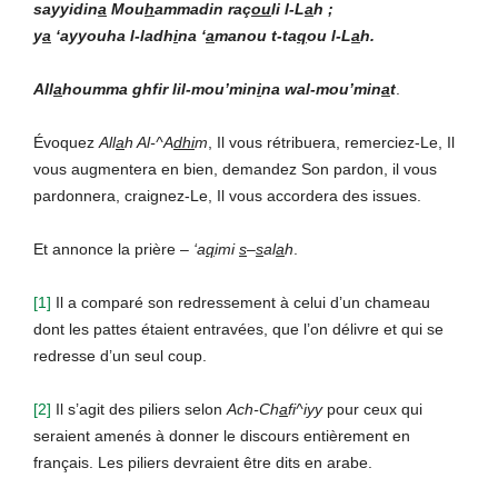
sayyidin
a
Mou
h
ammadin raç
ou
li l-L
a
h ;
y
a
‘ayyouha l-ladh
i
na ‘
a
manou t-ta
q
ou l-L
a
h.
All
a
houmma ghfir lil-mou’min
i
na wal-mou’min
a
t
.
Évoquez
All
a
h Al-^A
dhi
m
, Il vous rétribuera, remerciez-Le, Il
vous augmentera en bien, demandez Son pardon, il vous
pardonnera, craignez-Le, Il vous accordera des issues.
Et annonce la prière –
‘a
q
imi
s
–
s
al
a
h
.
[1]
Il a comparé son redressement à celui d’un chameau
dont les pattes étaient entravées, que l’on délivre et qui se
redresse d’un seul coup.
[2]
Il s’agit des piliers selon
Ach-Ch
a
fi^iyy
pour ceux qui
seraient amenés à donner le discours entièrement en
français. Les piliers devraient être dits en arabe.