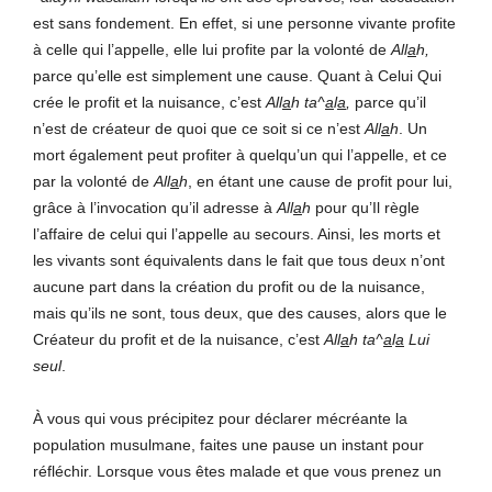
est sans fondement. En effet, si une personne vivante profite
à celle qui l’appelle, elle lui profite par la volonté de
All
a
h,
parce qu’elle est simplement une cause. Quant à Celui Qui
crée le profit et la nuisance, c’est
All
a
h ta^
a
l
a
,
parce qu’il
n’est de créateur de quoi que ce soit si ce n’est
All
a
h
. Un
mort également peut profiter à quelqu’un qui l’appelle, et ce
par la volonté de
All
a
h
, en étant une cause de profit pour lui,
grâce à l’invocation qu’il adresse à
All
a
h
pour qu’Il règle
l’affaire de celui qui l’appelle au secours. Ainsi, les morts et
les vivants sont équivalents dans le fait que tous deux n’ont
aucune part dans la création du profit ou de la nuisance,
mais qu’ils ne sont, tous deux, que des causes, alors que le
Créateur du profit et de la nuisance, c’est
All
a
h ta^
a
l
a
Lui
seul
.
À vous qui vous précipitez pour déclarer mécréante la
population musulmane, faites une pause un instant pour
réfléchir. Lorsque vous êtes malade et que vous prenez un