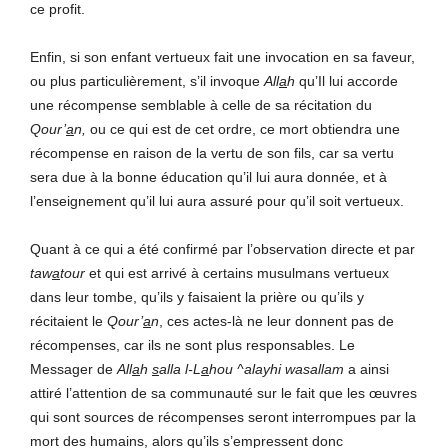
ce profit.
Enfin, si son enfant vertueux fait une invocation en sa faveur,
ou plus particulièrement, s’il invoque
All
a
h
qu’Il lui accorde
une récompense semblable à celle de sa récitation du
Qour’
a
n,
ou ce qui est de cet ordre, ce mort obtiendra une
récompense en raison de la vertu de son fils, car sa vertu
sera due à la bonne éducation qu’il lui aura donnée, et à
l’enseignement qu’il lui aura assuré pour qu’il soit vertueux.
Quant à ce qui a été confirmé par l’observation directe et par
taw
a
tour
et qui est arrivé à certains musulmans vertueux
dans leur tombe, qu’ils y faisaient la prière ou qu’ils y
récitaient le
Qour’
a
n
, ces actes-là ne leur donnent pas de
récompenses, car ils ne sont plus responsables. Le
Messager de
All
a
h
s
alla l-L
a
hou ^alayhi wasallam
a ainsi
attiré l’attention de sa communauté sur le fait que les œuvres
qui sont sources de récompenses seront interrompues par la
mort des humains, alors qu’ils s’empressent donc