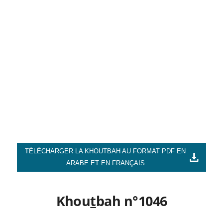
TÉLÉCHARGER LA KHOUTBAH AU FORMAT PDF EN
ARABE ET EN FRANÇAIS
Khou
t
bah n°1046