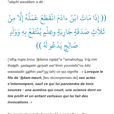
^alayhi wasallam
a dit :
(( إِذَا مَاتَ ابْنُ ءادَمَ انْقَطَعَ عَمَلُهُ إِلَّا مِنْ
ثَلاَثٍ صَدَقَةٍ جَارِيَةٍ وعِلْمٍ يُنْتَفَعُ بِهِ وَوَلَدٍ
صَالِحٍ يَدْعُو لَهُ ))
(
‘idh
a
m
a
ta bnou ‘
A
dama n
q
a
t
a^a ^amalouh
ou
‘il-l
a
min
thal
a
th,
s
ada
q
atin
ja
riyah wa^ilmin yountafa^ou bih
i
wawaladin
sa
lihin yad^
ou
lah
) ce qui signifie : «
Lorsque le
fils de ‘
A
dam meurt,
[les récompenses de]
ses actes
s’interrompent, sauf ce qui lui parviendra de trois
sources : une aumône qui court, une science dont on
tire profit et un enfant vertueux qui lui fait des
invocations
. »