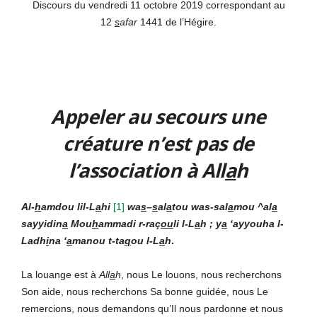
Discours du vendredi 11 octobre 2019 correspondant au
12
s
afar
1441 de l’Hégire.
Appeler au secours une
créature
n’est pas de
l’association à All
a
h
Al-
h
amdou lil-L
a
hi
[
1]
wa
s
–
s
al
a
tou was-sal
a
mou ^al
a
sayyidin
a
Mou
h
ammadi r-raç
ou
li l-L
a
h ; y
a
‘ayyouha l-
Ladh
i
na ‘
a
manou t-ta
q
ou l-L
a
h
.
La louange est à
All
a
h
, nous Le louons, nous recherchons
Son aide, nous recherchons Sa bonne guidée, nous Le
remercions, nous demandons qu’Il nous pardonne et nous