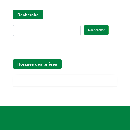
Recherche
Rechercher
Horaires des prières
A
s