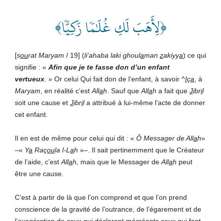
﴿لِأَهَبَ لَكِ غُلَٰمٗا زَكِيّٗا﴾
[
s
ou
rat Maryam
/ 19] (
li‘ahaba laki ghoul
a
man
z
akiyy
a
) ce qui
signifie : «
Afin que je te fasse don d’un enfant
vertueux
.
» Or celui Qui fait don de l’enfant, à savoir ^
I
ç
a
, à
Maryam
, en réalité c’est
All
a
h
. Sauf que
All
a
h
a fait que
J
ibr
i
l
soit une cause et
J
ibr
i
l
a attribué à lui-même l’acte de donner
cet enfant.
Il en est de même pour celui qui dit : «
Ô Messager de All
a
h
»
–«
Y
a
Raç
ou
la l-L
a
h
»–. Il sait pertinemment que le Créateur
de l’aide, c’est
All
a
h,
mais que le Messager de
All
a
h
peut
être une cause.
C’est à partir de là que l’on comprend et que l’on prend
conscience de la gravité de l’outrance, de l’égarement et de
l’exagération de ceux qui déclarent mécréants ceux qui font