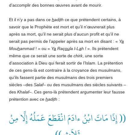
d’accomplir des bonnes œuvres avant de mourir.
Et il n’y a pas dans ce
h
ad
i
th
ce que prétendent certains, à
savoir que le Prophète est mort et qu’il n’œuvrerait plus
après sa mort, qu’il ne serait plus d’aucun profit et qu’il ne
serait pas permis de l’appeler après sa mort en disant : «
Y
a
Mou
h
ammad
! » ou «
Y
a
Raç
ou
la l-L
a
h !
». Ils prétendent
même que ce serait une sorte de
chirk
, une sorte
d’association à Dieu qui ferait sortir de l’Islam. La prétention
de ces gens-là est contraire à la croyance des musulmans,
qu’ils fassent partie des musulmans des trois premiers
siècles
–
des
Salaf–
ou des musulmans des siècles suivants
–
des
Khalaf–
. Ces gens-là prétendent argumenter leur fausse
prétention avec ce
h
ad
i
th
:
(( إِذَا مَاتَ ابْنُ ءادَمَ انْقَطَعَ عَمَلُهُ إِلَّا مِنْ
ثَلاَثٍ ))