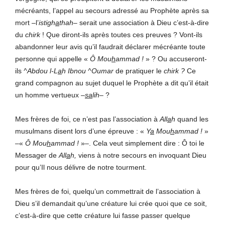
mécréants, l’appel au secours adressé au Prophète après sa
mort –l’
istigh
a
thah–
serait une association à Dieu c’est-à-dire
du
chirk
! Que diront-ils après toutes ces preuves ? Vont-ils
abandonner leur avis qu’il faudrait déclarer mécréante toute
personne qui appelle «
Ô Mou
h
ammad !
» ? Ou accuseront-
ils
^Abdou l-L
a
h Ibnou ^Oumar
de pratiquer le
chirk ?
Ce
grand compagnon au sujet duquel le Prophète a dit qu’il était
un homme vertueux –
sa
lih–
?
Mes frères de foi, ce n’est pas l’association à
All
a
h
quand les
musulmans disent lors d’une épreuve : «
Y
a
Mou
h
ammad !
»
–«
Ô Mou
h
ammad !
»–. Cela veut simplement dire : Ô toi le
Messager de
All
a
h,
viens à notre secours en invoquant Dieu
pour qu’Il nous délivre de notre tourment.
Mes frères de foi, quelqu’un commettrait de l’association à
Dieu s’il demandait qu’une créature lui crée quoi que ce soit,
c’est-à-dire que cette créature lui fasse passer quelque