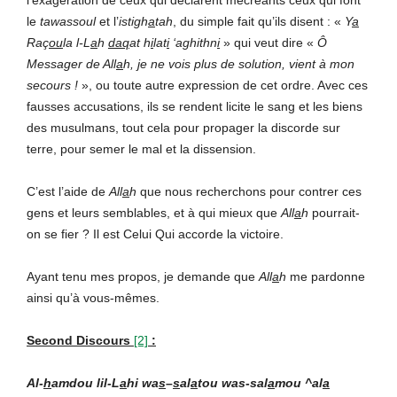
le
tawassoul
et l’
istigh
a
tah
, du simple fait qu’ils disent : «
Y
a
Raç
ou
la l-L
a
h
daq
at h
i
lat
i
‘aghithn
i
» qui veut dire «
Ô
Messager de All
a
h, je ne vois plus de solution, vient à mon
secours !
», ou toute autre expression de cet ordre. Avec ces
fausses accusations, ils se rendent licite le sang et les biens
des musulmans, tout cela pour propager la discorde sur
terre, pour semer le mal et la dissension.
C’est l’aide de
All
a
h
que nous recherchons pour contrer ces
gens et leurs semblables, et à qui mieux que
All
a
h
pourrait-
on se fier ? Il est Celui Qui accorde la victoire.
Ayant tenu mes propos, je demande que
All
a
h
me pardonne
ainsi qu’à vous-mêmes.
Second Discours
[2]
:
Al-
h
amdou lil-L
a
hi wa
s
–
s
al
a
tou was-sal
a
mou ^al
a