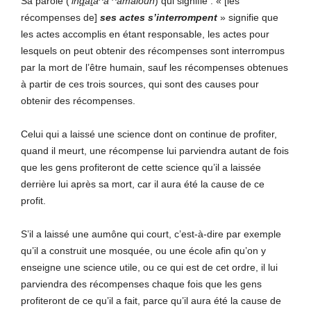
Sa parole (
‘in
q
a
t
a^a ^amalouh
) qui signifie : «
[les
récompenses de]
s
es actes s’interrompent
» signifie que
les actes accomplis en étant responsable, les actes pour
lesquels on peut obtenir des récompenses sont interrompus
par la mort de l’être humain, sauf les récompenses obtenues
à partir de ces trois sources, qui sont des causes pour
obtenir des récompenses.
Celui qui a laissé une science dont on continue de profiter,
quand il meurt, une récompense lui parviendra autant de fois
que les gens profiteront de cette science qu’il a laissée
derrière lui après sa mort, car il aura été la cause de ce
profit.
S’il a laissé une aumône qui court, c’est-à-dire par exemple
qu’il a construit une mosquée, ou une école afin qu’on y
enseigne une science utile, ou ce qui est de cet ordre, il lui
parviendra des récompenses chaque fois que les gens
profiteront de ce qu’il a fait, parce qu’il aura été la cause de