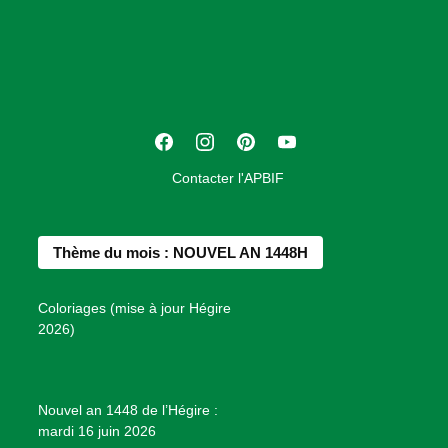
s
o
c
i
a
t
F
I
P
Y
i
a
n
i
o
o
Contacter l'APBIF
c
s
n
u
n
e
t
t
T
d
b
a
e
u
e
Thème du mois : NOUVEL AN 1448H
o
g
r
b
s
o
r
e
e
P
Coloriages (mise à jour Hégire
k
a
s
r
2026)
m
t
o
j
e
Nouvel an 1448 de l’Hégire :
t
mardi 16 juin 2026
s