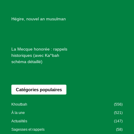
d
e
B
Hégire, nouvel an musulman
i
e
n
f
La Mecque honorée : rappels
a
historiques (avec Ka^bah
i
schéma détaillé)
s
a
n
Catégories populaires
c
e
I
Khoutbah
(556)
s
À la une
(521)
l
Actualités
(147)
a
Sagesses et rappels
(58)
m