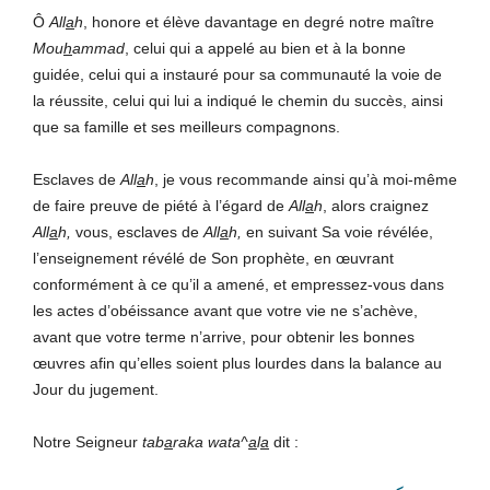
Ô
All
a
h
, honore et élève davantage en degré notre maître
Mou
h
ammad
, celui qui a appelé au bien et à la bonne
guidée, celui qui a instauré pour sa communauté la voie de
la réussite, celui qui lui a indiqué le chemin du succès, ainsi
que sa famille et ses meilleurs compagnons.
Esclaves de
All
a
h
, je vous recommande ainsi qu’à moi-même
de faire preuve de piété à l’égard de
All
a
h
, alors craignez
All
a
h,
vous, esclaves de
All
a
h,
en suivant Sa voie révélée,
l’enseignement révélé de Son prophète, en œuvrant
conformément à ce qu’il a amené, et empressez-vous dans
les actes d’obéissance avant que votre vie ne s’achève,
avant que votre terme n’arrive, pour obtenir les bonnes
œuvres afin qu’elles soient plus lourdes dans la balance au
Jour du jugement.
Notre Seigneur
tab
a
raka wata^
a
l
a
dit :