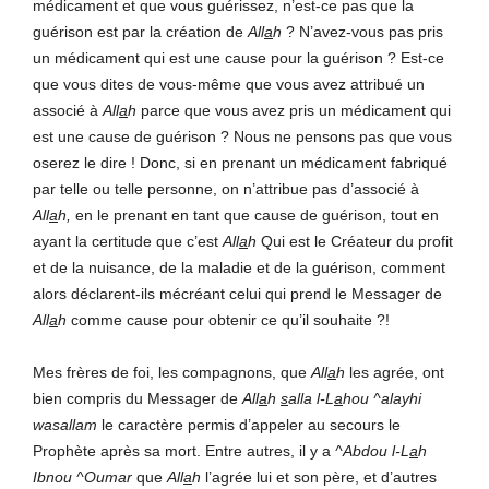
médicament et que vous guérissez, n’est-ce pas que la
guérison est par la création de
All
a
h
? N’avez-vous pas pris
un médicament qui est une cause pour la guérison ? Est-ce
que vous dites de vous-même que vous avez attribué un
associé à
All
a
h
parce que vous avez pris un médicament qui
est une cause de guérison ? Nous ne pensons pas que vous
oserez le dire ! Donc, si en prenant un médicament fabriqué
par telle ou telle personne, on n’attribue pas d’associé à
All
a
h,
en le prenant en tant que cause de guérison, tout en
ayant la certitude que c’est
All
a
h
Qui est le Créateur du profit
et de la nuisance, de la maladie et de la guérison, comment
alors déclarent-ils mécréant celui qui prend le Messager de
All
a
h
comme cause pour obtenir ce qu’il souhaite ?!
Mes frères de foi, les compagnons, que
All
a
h
les agrée, ont
bien compris du Messager de
All
a
h
s
alla l-L
a
hou ^alayhi
wasallam
le caractère permis d’appeler au secours le
Prophète après sa mort. Entre autres, il y a
^Abdou l-L
a
h
Ibnou ^Oumar
que
All
a
h
l’agrée lui et son père, et d’autres