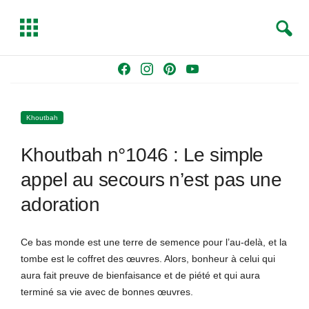
S
T
e
o
a
g
Skip
F
I
P
Y
r
g
to
a
n
i
o
c
l
content
c
s
n
u
h
e
Khoutbah
e
t
t
T
b
a
e
u
Khoutbah n°1046 : Le simple
o
g
r
b
o
r
e
e
appel au secours n’est pas une
k
a
s
adoration
m
t
Ce bas monde est une terre de semence pour l’au-delà, et la
tombe est le coffret des œuvres. Alors, bonheur à celui qui
aura fait preuve de bienfaisance et de piété et qui aura
terminé sa vie avec de bonnes œuvres.