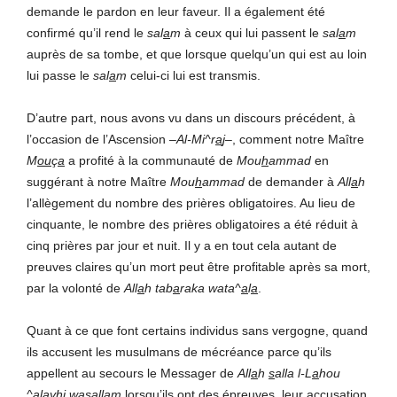
demande le pardon en leur faveur. Il a également été
confirmé qu’il rend le
sal
a
m
à ceux qui lui passent le
sal
a
m
auprès de sa tombe, et que lorsque quelqu’un qui est au loin
lui passe le
sal
a
m
celui-ci lui est transmis.
D’autre part, nous avons vu dans un discours précédent, à
l’occasion de l’Ascension
–Al-Mi^r
a
j–
, comment notre Maître
M
ou
ç
a
a profité à la communauté de
Mou
h
ammad
en
suggérant à notre Maître
Mou
h
ammad
de demander à
All
a
h
l’allègement du nombre des prières obligatoires. Au lieu de
cinquante, le nombre des prières obligatoires a été réduit à
cinq prières par jour et nuit. Il y a en tout cela autant de
preuves claires qu’un mort peut être profitable après sa mort,
par la volonté de
All
a
h tab
a
raka wata^
a
l
a
.
Quant à ce que font certains individus sans vergogne, quand
ils accusent les musulmans de mécréance parce qu’ils
appellent au secours le Messager de
All
a
h
s
alla l-L
a
hou
^alayhi wasallam
lorsqu’ils ont des épreuves, leur accusation