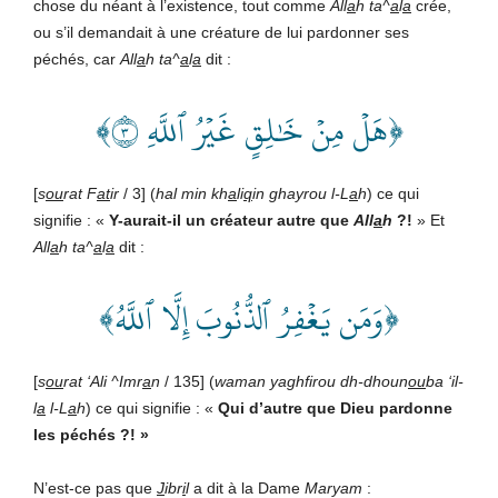
chose du néant à l’existence, tout comme
All
a
h
ta^
a
l
a
crée,
ou s’il demandait à une créature de lui pardonner ses
péchés, car
All
a
h
ta^
a
l
a
dit :
﴿هَلۡ مِنۡ خَٰلِقٍ غَيۡرُ ٱللَّهِ ٣﴾
[
s
ou
rat F
at
ir
/ 3] (
hal min kh
a
li
q
in ghayrou l-L
a
h
) ce qui
signifie : «
Y-aurait-il un créateur autre que
All
a
h
?!
» Et
All
a
h
ta^
a
l
a
dit :
﴿وَمَن يَغۡفِرُ ٱلذُّنُوبَ إِلَّا ٱللَّهُ﴾
[
s
ou
rat ‘Ali ^Imr
a
n
/ 135] (
waman yaghfirou dh-dhoun
ou
ba ‘il-
l
a
l-L
a
h
) ce qui signifie : «
Qui d’autre que Dieu pardonne
les péchés ?! »
N’est-ce pas que
J
ibr
i
l
a dit à la Dame
Maryam
: