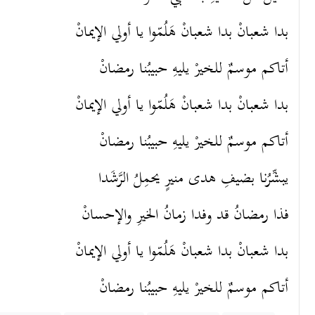
أتاكم موسمٌ للخيرْ ‎يليهِ حبيبُنا رمضانْ
أتاكم موسمٌ للخيرْ ‎يليهِ حبيبُنا رمضانْ ‎‏
يبشِّرُنا بضيفِ هدى منيرٍ يحمِلُ الرَّشَدا
بدا شعبانْ بدا شعبانْ ‎هَلُمّوا يا أولي الإيمانْ