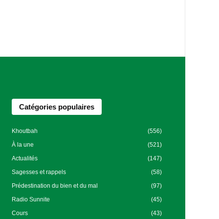
Catégories populaires
Khoutbah
(556)
À la une
(521)
Actualités
(147)
Sagesses et rappels
(58)
Prédestination du bien et du mal
(97)
Radio Sunnite
(45)
Cours
(43)