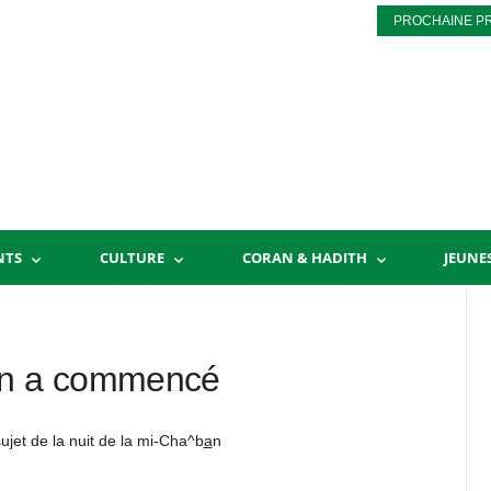
PROCHAINE P
NTS
CULTURE
CORAN & HADITH
JEUNE
ban a commencé
ujet de la nuit de la mi-Cha^b
a
n