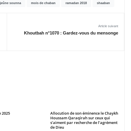
jeûne sounna
mois de chaban
ramadan 2018
shaaban
Article suivant
Khoutbah n°1070 : Gardez-vous du mensonge
e 2025
Allocution de son éminence le Chaykh
Houssam Qaraqirah sur ceux qui
s’aiment par recherche de l’agrément
de Dieu