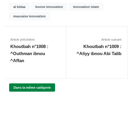
al bidaa
bonne innovation
innovation islam
mauvaise innovation
Article précédent
Article suivant
Khoutbah n°1008 :
Khoutbah n°1009 :
^Outhman ibnou
^Aliyy ibnou Abi Talib
^Affan
Dans la même catégorie