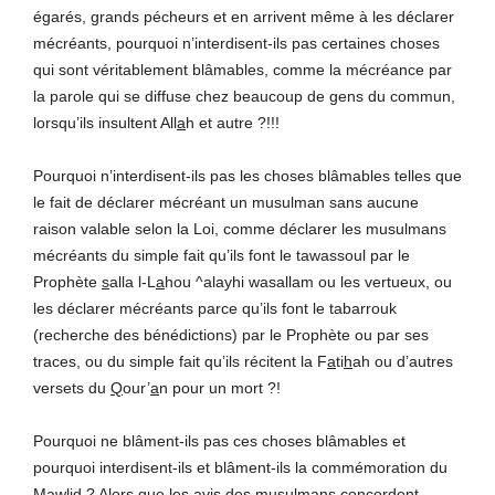
égarés, grands pécheurs et en arrivent même à les déclarer
mécréants, pourquoi n’interdisent-ils pas certaines choses
qui sont véritablement blâmables, comme la mécréance par
la parole qui se diffuse chez beaucoup de gens du commun,
lorsqu’ils insultent All
a
h et autre ?!!!
Pourquoi n’interdisent-ils pas les choses blâmables telles que
le fait de déclarer mécréant un musulman sans aucune
raison valable selon la Loi, comme déclarer les musulmans
mécréants du simple fait qu’ils font le tawassoul par le
Prophète
s
alla l-L
a
hou ^alayhi wasallam ou les vertueux, ou
les déclarer mécréants parce qu’ils font le tabarrouk
(recherche des bénédictions) par le Prophète ou par ses
traces, ou du simple fait qu’ils récitent la F
a
ti
h
ah ou d’autres
versets du
Q
our’
a
n pour un mort ?!
Pourquoi ne blâment-ils pas ces choses blâmables et
pourquoi interdisent-ils et blâment-ils la commémoration du
Mawlid ? Alors que les avis des musulmans concordent