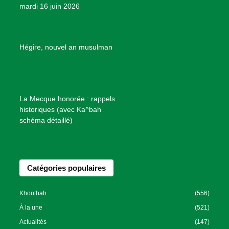
mardi 16 juin 2026
s
d
e
B
Hégire, nouvel an musulman
i
e
n
f
La Mecque honorée : rappels
a
historiques (avec Ka^bah
i
schéma détaillé)
s
a
n
Catégories populaires
c
e
I
Khoutbah
(556)
s
À la une
(521)
l
Actualités
(147)