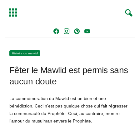
S
T
e
o
a
g
Skip
F
I
P
Y
r
g
to
a
n
i
o
c
l
content
c
s
n
u
h
e
Histoire du mawlid
e
t
t
T
b
a
e
u
Fêter le Mawlid est permis sans
o
g
r
b
o
r
e
e
aucun doute
k
a
s
m
t
La commémoration du Mawlid est un bien et une
bénédiction. Ceci n’est pas quelque chose qui fait régresser
la communauté du Prophète. Ceci, au contraire, montre
l’amour du musulman envers le Prophète.