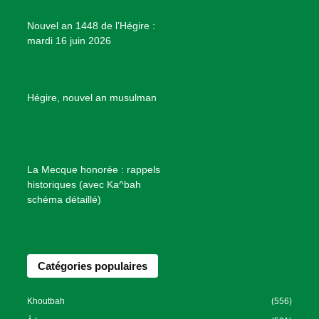
e
Nouvel an 1448 de l’Hégire :
t
mardi 16 juin 2026
s
d
e
B
Hégire, nouvel an musulman
i
e
n
f
La Mecque honorée : rappels
a
historiques (avec Ka^bah
i
schéma détaillé)
s
a
n
Catégories populaires
c
e
I
Khoutbah
(556)
s