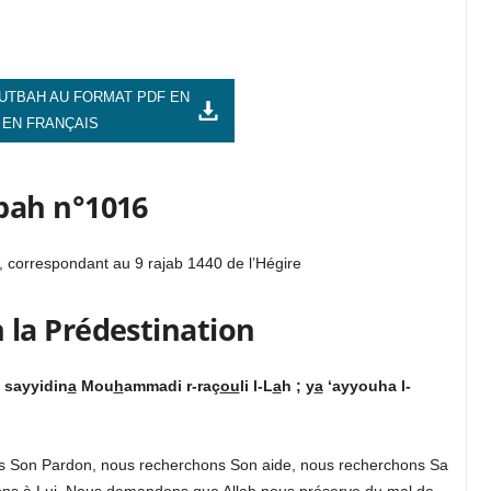
UTBAH AU FORMAT PDF EN
 EN FRANÇAIS
bah n°1016
, correspondant au 9 ra
j
ab 1440 de l’Hégire
 la Prédestination
sayyidin
a
Mou
h
ammadi r-raç
ou
li l-L
a
h ; y
a
‘ayyouha l-
ns Son Pardon, nous recherchons Son aide, nous recherchons Sa
ons à Lui. Nous demandons que All
a
h nous préserve du mal de