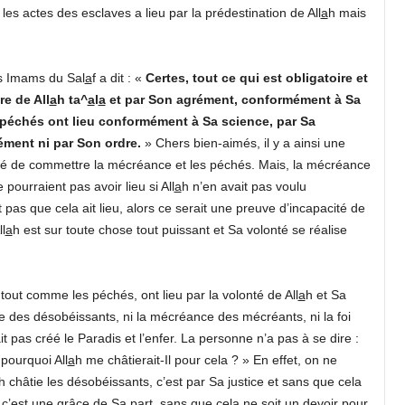
es actes des esclaves a lieu par la prédestination de All
a
h mais
des Imams du Sal
a
f a dit : «
Certes, tout ce qui est obligatoire et
re de All
a
h ta^
a
l
a
et par Son agrément, conformément à Sa
s péchés ont lieu conformément à Sa science, par Sa
ément ni par Son ordre.
» Chers bien-aimés, il y a ainsi une
é de commettre la mécréance et les péchés. Mais, la mécréance
ourraient pas avoir lieu si All
a
h n’en avait pas voulu
 pas que cela ait lieu, alors ce serait une preuve d’incapacité de
ll
a
h est sur toute chose tout puissant et Sa volonté se réalise
out comme les péchés, ont lieu par la volonté de All
a
h et Sa
e des désobéissants, ni la mécréance des mécréants, ni la foi
it pas créé le Paradis et l’enfer. La personne n’a pas à se dire :
 pourquoi All
a
h me châtierait-Il pour cela ? » En effet, on ne
h châtie les désobéissants, c’est par Sa justice et sans que cela
t, c’est une grâce de Sa part, sans que cela ne soit un devoir pour