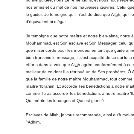
nos âmes et du mal de nos mauvaises œuvres. Celui que 
le guider. Je témoigne qu’il n’est de dieu que All
a
h, qu’Il 
d’équivalent ni d’égal.
Je témoigne que notre maître et notre bien-aimé, notre ém
Mou
h
ammad, est Son esclave et Son Messager, celui qu’Il a
que miséricorde pour les mondes, en tant que guide annon
bien transmis le message, il s’est acquitté de ce qui lui a 
efforts dans la voie que All
a
h agrée, conformément à ce qu
meilleur de ce dont Il a rétribué un de Ses prophètes. Ô A
que la famille de notre maître Mou
h
ammad, tout comme Tu
maître ‘Ibr
a
h
i
m. Et accorde Tes bénédictions à notre maî
comme Tu as accordé Tes bénédictions à notre maître ‘Ib
Qui mérite les louanges et Qui est glorifié.
Esclaves de All
a
h, je vous recommande, ainsi qu’à moi-mê
^A
dhi
m.