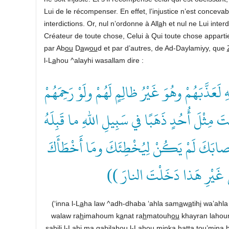
Lui de le récompenser. En effet, l’injustice n’est conceva
interdictions. Or, nul n’ordonne à All
a
h et nul ne Lui interdi
Créateur de toute chose, Celui à Qui toute chose appartie
par Ab
ou
D
a
w
ou
d et par d’autres, de Ad-Daylamiyy, que
l-L
a
hou ^alayhi wasallam dire :
(( ذَّبَهُمْ وهُوَ غَيْرُ ظالِمٍ لَهُمْ ولَوْ رَحِمَهُمْ
قْتَ مِثْلَ أُحُدٍ ذَهَبًا في سَبِيلِ اللهِ ما قَبِلَهُ
ا أَصابَكَ لَمْ يَكُنْ لِيُخْطِئَكَ ومَا أَخْطَأَكَ
َلَى غَيْرِ هَذا دَخَلْتَ النارَ
(‘inna l-L
a
ha law ^adh-dhaba ‘ahla sam
a
w
a
tih
i
wa’ahla 
walaw ra
h
imahoum k
a
nat ra
h
matouh
ou
khayran lahou
sab
i
li l-L
a
hi m
a
q
abilahou l-L
a
hou minka
h
att
a
tou’mina b