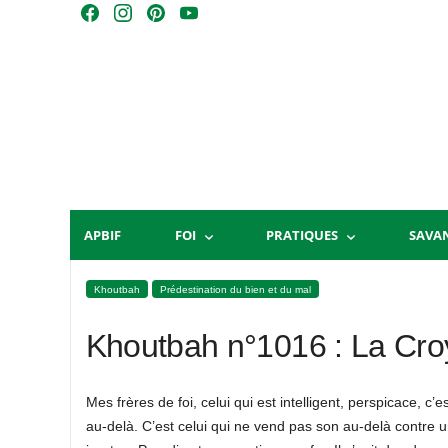
Skip
F
I
P
Y
to
a
n
i
o
content
c
s
n
u
e
t
t
T
b
a
e
u
o
g
r
b
o
r
e
e
k
a
s
m
t
APBIF
FOI
PRATIQUES
SAVA
Khoutbah
Prédestination du bien et du mal
Khoutbah n°1016 : La Croy
Mes frères de foi, celui qui est intelligent, perspicace, c’
au-delà. C’est celui qui ne vend pas son au-delà contre