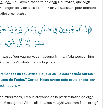
dh
Ab
ou
Nou^aym a rapporté de Ab
ou
Hourayrah, que All
a
h
Messager de All
a
h
s
alla l-L
a
hou ^alayhi wasallam pour débattre
vélées les ‘
a
yah :
إِنَّ ٱلۡمُجۡرِمِينَ فِي ضَلَٰلٖ وَسُعُرٖ يَوۡمَ يُسۡحَبُو
سَقَرَ إِنَّا كُلَّ شَيۡءٍ  ﴾
in wasou^our yawma yous-
h
ab
ou
na fi n-n
a
ri ^al
a
wou
jou
hihim
koulla chay’in khala
q
n
a
hou bi
q
adar)
ent et un feu attisé ; le jour où ils seront tirés sur leur
ures de l’enfer.” Certes, Nous avons créé toute chose par
estination
. »
s musulmans, il y a la croyance en la prédestination de All
a
h
le Messager de All
a
h
s
alla l-L
a
hou ^alayhi wasallam fut interrogé