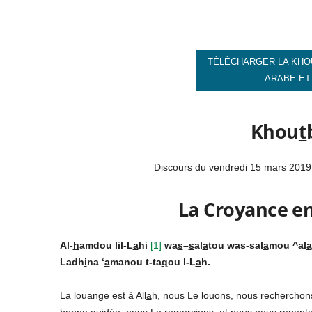
TÉLÉCHARGER LA KHO
ARABE ET
Khou
t
Discours du vendredi 15 mars 2019
La Croyance en
Al-
h
amdou lil-L
a
hi
[1]
wa
s
–
s
al
a
tou was-sal
a
mou ^al
a
Ladh
i
na ‘
a
manou t-ta
q
ou l-L
a
h.
La louange est à All
a
h, nous Le louons, nous rechercho
bonne guidée, nous Le remercions, et nous nous repent