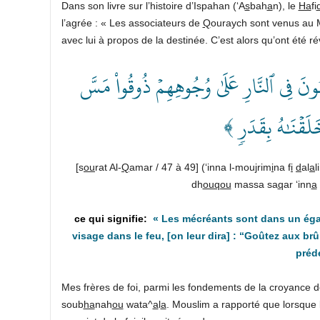
Dans son livre sur l’histoire d’Ispahan (‘A
s
bah
a
n), le
Ha
fi
l’agrée : « Les associateurs de
Q
ouraych sont venus au 
avec lui à propos de la destinée. C’est alors qu’ont été ré
﴿نَ فِي ٱلنَّارِ عَلَىٰ وُجُوهِهِمۡ ذُوقُواْ مَسَّ
خَلَقۡنَٰهُ بِقَدَرٖ
[s
ou
rat Al-
Q
amar / 47 à 49] (‘inna l-mou
j
rim
i
na f
i
d
al
a
l
dh
ouqou
massa sa
q
ar ‘inn
a
«
Les mécréants sont dans un égarem
visage dans le feu,
[on leur dira]
: “Goûtez aux brûl
préd
Mes frères de foi, parmi les fondements de la croyance de
soub
ha
nah
ou
wata^
a
l
a
. Mouslim a rapporté que lorsque 