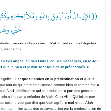
الإِيمانُ أَنْ تُؤْمِنَ بِاللهِ ومَلاَئِكَتِهِ وكُتُبِهِ و
خَيْرِهِ وش ))
toubih
i
warouçoulih
i
wal-yawmi l-‘
a
khiri watou’mina bil-
q
adari
ih
i
wacharrih)
 en Ses anges, en Ses Livres, en Ses messagers, en le Jour
 et que le bien et le mal sont tous deux prédestinés
.
»
signifie : «
et que tu croies en la prédestination et que le
 que tout ce qui entre en existence comme bien et comme mal a
ébut. Ainsi, l’obéissance qui se produit de la part des gens tout
ela a lieu par la création de All
a
h. C’est All
a
h Qui fait exister
is cela ne veut pas dire que All
a
h agrée le mal ni que All
a
h
en parmi les actes des esclaves a lieu par la prédestination de