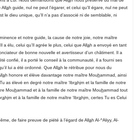
All
a
h guide, nul ne peut l’égarer, et celui qu’Il égare, nul ne peut
est le dieu unique, qu’Il n’a pas d’associé ni de semblable, ni
inence et notre guide, la cause de notre joie, notre maître
 élu, celui qu’Il agrée le plus, celui que All
a
h a envoyé en tant
ciateur de bonne nouvelle et avertisseur d’un châtiment. Il a
été confié, il a porté le conseil à la communauté, il a fourni ses
’il lui a été ordonné. Que All
a
h le rétribue pour nous du
ll
a
h honore et élève davantage notre maître Mou
h
ammad, ainsi
 as élevé en degré notre maître ‘Ibr
a
h
i
m et la famille de notre
tre Mou
h
ammad et à la famille de notre maître Mou
h
ammad tout
r
a
h
i
m et à la famille de notre maître ‘Ibr
a
h
i
m, certes Tu es Celui
me, de faire preuve de piété à l’égard de All
a
h Al-^Aliyy, Al-