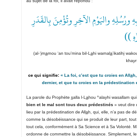
au sujet de la foi, il avait répondu :
(( رُسُلِهِ واليَوْمِ الآخِرِ وتُؤْمِنَ بِالقَدَرِ
َرِّهِ
(al-‘
i
m
a
mou ‘an tou’mina bil-L
a
hi wamal
a
’ikatih
i
wakou
khayr
«
La foi, c’est que tu croies en All
a
h,
dernier, et que tu croies en la prédestination
La parole du Prophète
s
alla l-L
a
hou ^alayhi wasallam qui 
bien et le mal sont tous deux prédestinés
» veut dire
lieu par la prédestination de All
a
h, qui, elle, n’a pas de d
comme la désobéissance qui se produit de leur part, tout c
tout cela, conformément à Sa Science et à Sa Volonté. Ma
ordonne de commettre la désobéissance. Simplement, le bi