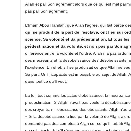
All
a
h et par Son agrément alors que ce qui est mal parmi l
pas par Son agrément.
L’Im
a
m Ab
ou
H
an
i
fah, que All
a
h l’agrée, qui fait partie 
qui se produit de la part de l’esclave, ont lieu sur ord
science, Sa volonté et Sa prédestination. Et tous le
prédestination et Sa volonté, et non pas par Son agr
différence entre la volonté et l’ordre. All
a
h n’a pas ordonn
des mécréants et la désobéissance des désobéissants ne p
l’existence. En effet, s’il se produisait ce que All
a
h ne veut
Sa part. Or l’incapacité est impossible au sujet de All
a
h. A
dans tout ce qu’Il veut.
La foi, tout comme les actes d’obéissance, la mécréance t
prédestination. Si All
a
h n’avait pas voulu la désobéissanc
des croyants, ni l’obéissance des obéissants, All
a
h n’aura
« Si la désobéissance a lieu par la volonté de All
a
h, alors
demande pas des comptes à All
a
h sur ce qu’Il fait. Si All
a
ne soit injuste. Et s’Il récompense celui qui est obéissan