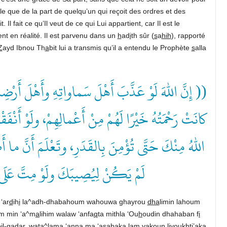
ble que de la part de quelqu’un qui reçoit des ordres et des
t. Il fait ce qu’Il veut de ce qui Lui appartient, car Il est le
nt en réalité. Il est parvenu dans un
h
ad
i
th sûr (
s
a
hih
), rapporté
Z
ayd Ibnou Th
a
bit lui a transmis qu’il a entendu le Prophète
s
alla
إِنَّ اللهَ لَوْ عَذَّبَ أَهْلَ سَماواتِهِ وأَهْلَ أَرْضِهِ لَعَ
كانَتْ رَحْمَتُهُ خَيْرًا لَهُمْ مِنْ أَعْمالِهِمْ، ولَوْ أَنْفَ
اللهُ مِنْكَ حَتَّى تُؤْمِنَ بِالقَدَرِ، وتَعْلَمَ أَنَّ م
لَمْ يَكُنْ لِيُصِيبَكَ ولَوْ مِتَّ ع ))
‘ar
d
ih
i
la^adh-dhabahoum wahouwa ghayrou
dha
limin lahoum
m min ‘a^m
a
lihim walaw ‘anfa
q
ta mithla ‘Ou
h
oudin dhahaban f
i
il-
q
adar, wata^lama ‘anna m
a
‘a
sa
baka lam yakoun liyoukh
t
i’aka