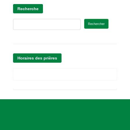
Recherche
Rechercher
Horaires des prières
A
s
s