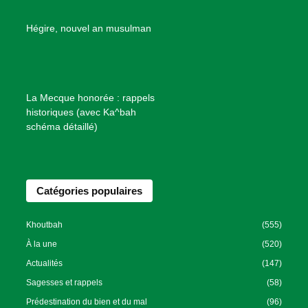
e
B
Hégire, nouvel an musulman
i
e
n
f
La Mecque honorée : rappels
a
historiques (avec Ka^bah
i
schéma détaillé)
s
a
n
Catégories populaires
c
e
I
Khoutbah
(555)
s
À la une
(520)
l
Actualités
(147)
a
Sagesses et rappels
(58)
m
Prédestination du bien et du mal
(96)
i