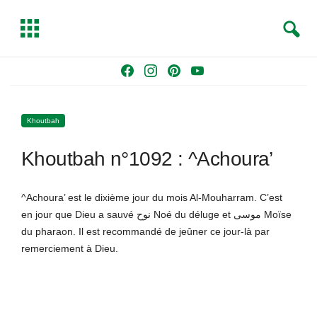
S
T
e
o
a
g
Skip
F
I
P
Y
r
g
to
a
n
i
o
c
l
content
c
s
n
u
h
e
Khoutbah
e
t
t
T
b
a
e
u
Khoutbah n°1092 : ^Achoura’
o
g
r
b
o
r
e
e
k
a
s
^Achoura’ est le dixième jour du mois Al-Mouharram. C’est
m
t
en jour que Dieu a sauvé نوح Noé du déluge et موسى Moïse
du pharaon. Il est recommandé de jeûner ce jour-là par
remerciement à Dieu.