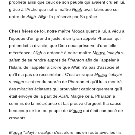
prophète ainsi que ceux de son peuple qui avaient cru en lui,
grâce à l’Arche que notre maître
N
ouh
avait fabriquée sur
ordre de
All
a
h
.
All
a
h
l’a préservé par Sa grâce.
Chers frères de foi, notre maître
M
ou
ç
a
quant à lui, a vécu à
l’époque d’un grand injuste, d’un tyran appelé Pharaon qui
prétendait la divinité, que Dieu nous préserve d’une telle
mécréance.
All
a
h
a ordonné à notre maître
M
ou
ç
a
^alayhi s-
sal
a
m
de se rendre auprès de
Pharaon
afin de l’appeler à
l’Islam, de l’appeler à croire que
All
a
h
n’a pas d’associé et
qu’Il n’a pas de ressemblant. C’est ainsi que
M
ou
ç
a
^alayhi
s-sal
a
m
s’est rendu auprès de Pharaon et qu’il lui a montré
des miracles éclatants qui prouvaient catégoriquement qu’il
était envoyé de la part de
All
a
h.
Malgré cela, Pharaon a
commis de la mécréance et fait preuve d’orgueil. Il a causé
beaucoup de tort au peuple de
M
ou
ç
a
qui était composé de
croyants.
M
ou
ç
a
^alayhi s-sal
a
m
s’est alors mis en route avec les fils