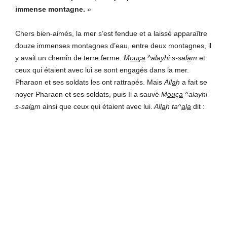
immense montagne.
»
Chers bien-aimés, la mer s’est fendue et a laissé apparaître
douze immenses montagnes d’eau, entre deux montagnes, il
y avait un chemin de terre ferme.
M
ou
ç
a
^alayhi s-sal
a
m
et
ceux qui étaient avec lui se sont engagés dans la mer.
Pharaon et ses soldats les ont rattrapés. Mais
All
a
h
a fait se
noyer Pharaon et ses soldats, puis Il a sauvé
M
ou
ç
a
^alayhi
s-sal
a
m
ainsi que ceux qui étaient avec lui.
All
a
h ta^
a
l
a
dit :