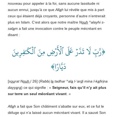
nouveau pour appeler à la foi, sans aucune lassitude ni
aucun ennui, jusqu’à ce que
All
a
h
lui révèle que mis à part
ceux qui étaient déjà croyants, personne d’autre n’entrerait
plus en Islam. C’est alors que notre maître
N
ouh
^alayhi s-
sal
a
m
a fait une invocation contre le peuple mécréant en
disant :
﴿رَّبِّ لَا تَذَرۡ عَلَى ٱلۡأَرۡضِ مِنَ ٱلۡكَٰفِرِينَ
دَيَّارًا﴾
[
s
ou
rat N
ouh
/ 26] (
Rabb
i
l
a
tadhar ^al
a
l-‘ar
d
i mina l-k
a
fir
i
na
dayy
a
r
a
) ce qui signifie : «
Seigneur, fais qu’il n’y ait plus
sur terre un seul mécréant vivant
. »
All
a
h
a fait que Son châtiment s’abatte sur eux, et ce fut le
déluge qui n’a laissé aucun mécréant vivant. Il a sauvé Son