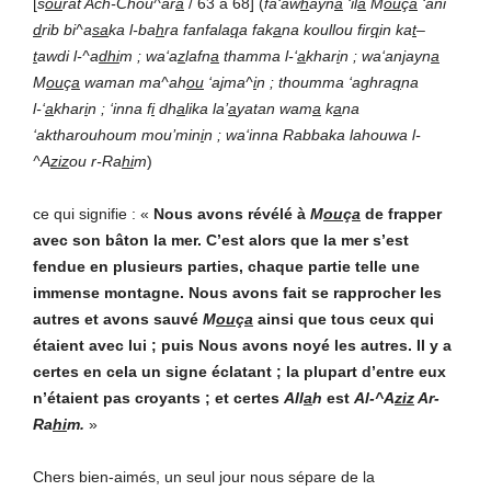
[
s
ou
rat Ach-Chou^ar
a
/ 63 à 68] (
fa‘aw
h
ayn
a
‘il
a
M
ou
ç
a
‘ani
d
rib bi^a
sa
ka l-ba
h
ra fanfala
q
a fak
a
na koullou fir
q
in ka
t
–
t
awdi l-^a
dhi
m ; wa‘a
z
lafn
a
thamma l-‘
a
khar
i
n ; wa‘an
j
ayn
a
M
ou
ç
a
waman ma^ah
ou
‘a
j
ma^
i
n ; thoumma ‘aghra
q
na
l-‘
a
khar
i
n ; ‘inna f
i
dh
a
lika la’
a
yatan wam
a
k
a
na
‘aktharouhoum mou’min
i
n ; wa‘inna Rabbaka lahouwa l-
^A
ziz
ou r-Ra
hi
m
)
ce qui signifie : «
Nous avons révélé à
M
ou
ç
a
de frapper
avec son bâton la mer. C’est alors que la mer s’est
fendue en plusieurs parties, chaque partie telle une
immense montagne. Nous avons fait se rapprocher les
autres et avons sauvé
M
ou
ç
a
ainsi que tous ceux qui
étaient avec lui ; puis Nous avons noyé les autres. Il y a
certes en cela un signe éclatant ; la plupart d’entre eux
n’étaient pas croyants ; et certes
All
a
h
est
Al-^A
ziz
Ar-
Ra
hi
m.
»
Chers bien-aimés, un seul jour nous sépare de la