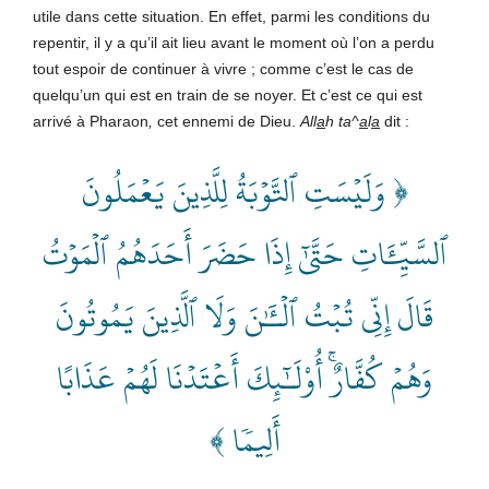
utile dans cette situation. En effet, parmi les conditions du
repentir, il y a qu’il ait lieu avant le moment où l’on a perdu
tout espoir de continuer à vivre ; comme c’est le cas de
quelqu’un qui est en train de se noyer. Et c’est ce qui est
arrivé à Pharaon
,
cet ennemi de Dieu.
All
a
h
ta^
a
l
a
dit :
﴿ وَلَيۡسَتِ ٱلتَّوۡبَةُ لِلَّذِينَ يَعۡمَلُونَ
ٱلسَّيِّ‍َٔاتِ حَتَّىٰٓ إِذَا حَضَرَ أَحَدَهُمُ ٱلۡمَوۡتُ
قَالَ إِنِّي تُبۡتُ ٱلۡـَٰٔنَ وَلَا ٱلَّذِينَ يَمُوتُونَ
وَهُمۡ كُفَّارٌۚ أُوْلَـٰٓئِكَ أَعۡتَدۡنَا لَهُمۡ عَذَابًا
أَلِيمٗا ﴾