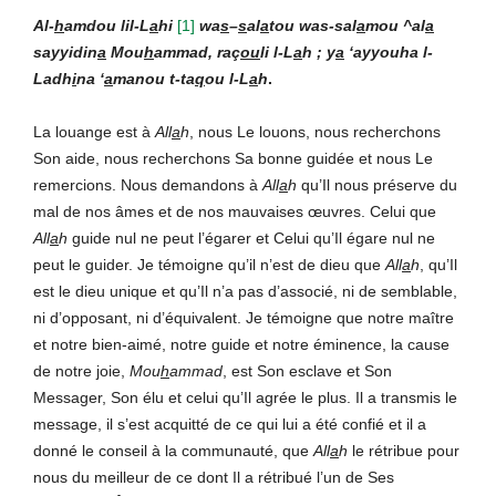
Al-
h
amdou lil-L
a
hi
[
1]
wa
s
–
s
al
a
tou was-sal
a
mou ^al
a
sayyidin
a
Mou
h
ammad, raç
ou
li l-L
a
h ; y
a
‘ayyouha l-
Ladh
i
na ‘
a
manou t-ta
q
ou l-L
a
h
.
La louange est à
All
a
h
, nous Le louons, nous recherchons
Son aide, nous recherchons Sa bonne guidée et nous Le
remercions. Nous demandons à
All
a
h
qu’Il nous préserve du
mal de nos âmes et de nos mauvaises œuvres. Celui que
All
a
h
guide nul ne peut l’égarer et Celui qu’Il égare nul ne
peut le guider. Je témoigne qu’il n’est de dieu que
All
a
h
, qu’Il
est le dieu unique et qu’Il n’a pas d’associé, ni de semblable,
ni d’opposant, ni d’équivalent. Je témoigne que notre maître
et notre bien-aimé, notre guide et notre éminence, la cause
de notre joie,
Mou
h
ammad
, est Son esclave et Son
Messager, Son élu et celui qu’Il agrée le plus. Il a transmis le
message, il s’est acquitté de ce qui lui a été confié et il a
donné le conseil à la communauté, que
All
a
h
le rétribue pour
nous du meilleur de ce dont Il a rétribué l’un de Ses