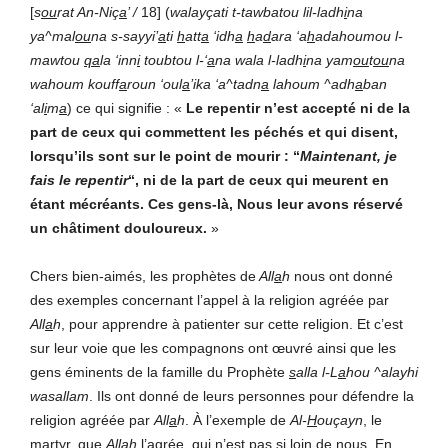
[
s
ou
rat An-Niç
a
’ /
18] (
walayçati t-tawbatou lil-ladh
i
na
ya^mal
ou
na s-sayyi’
a
ti
h
att
a
‘idh
a
h
a
d
ara ‘a
h
adahoumou l-
mawtou
qa
la ‘inn
i
toubtou l-‘
a
na wala l-ladh
i
na yam
ou
t
ou
na
wahoum kouff
a
roun ‘oul
a
’ika ‘a^tadn
a
lahoum ^adh
a
ban
‘al
i
m
a
) ce qui signifie : «
Le repentir n’est accepté ni de la
part de ceux qui commettent les péchés et qui disent,
lorsqu’ils sont sur le point de mourir : “
Maintenant, je
fais le repentir
“, ni de la part de ceux qui meurent en
étant mécréants. Ces gens-là, Nous leur avons réservé
un châtiment douloureux.
»
Chers bien-aimés, les prophètes de
All
a
h
nous ont donné
des exemples concernant l’appel à la religion agréée par
All
a
h
, pour apprendre à patienter sur cette religion. Et c’est
sur leur voie que les compagnons ont œuvré ainsi que les
gens éminents de la famille du Prophète
s
alla l-L
a
hou ^alayhi
wasallam
. Ils ont donné de leurs personnes pour défendre la
religion agréée par
All
a
h
. À l’exemple de
Al-
H
ouçayn
, le
martyr, que
All
a
h
l’agrée, qui n’est pas si loin de nous. En