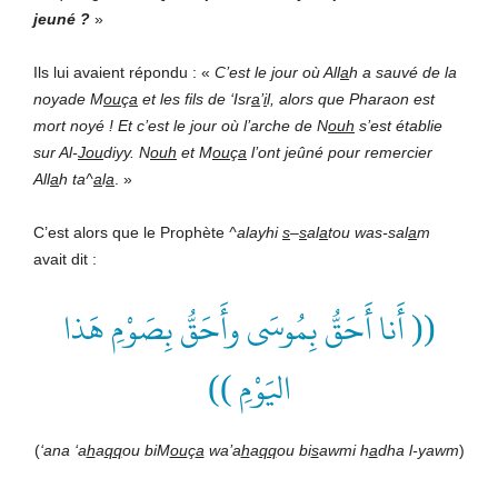
jeuné ?
»
Ils lui avaient répondu : «
C’est le jour où All
a
h a sauvé de la
noyade M
ou
ç
a
et les fils de ‘Isr
a
’
i
l, alors que Pharaon est
mort noyé ! Et c’est le jour où l’arche de N
ouh
s’est établie
sur Al-
Jou
diyy. N
ouh
et M
ou
ç
a
l’ont jeûné pour remercier
All
a
h ta^
a
l
a
.
»
C’est alors que le Prophète
^
alayhi
s
–
s
al
a
tou was-sal
a
m
avait dit :
(( أَنا أَحَقُّ بِمُوسَى وأَحَقُّ بِصَوْمِ هَذا
اليَوْمِ ))
(
‘ana ‘a
h
a
qq
ou biM
ou
ç
a
wa’a
h
a
qq
ou bi
s
awmi h
a
dha l-yawm
)