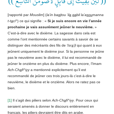
(( لَئِنْ بَقِيتُ إِلى قابِلٍ لَأَصُومَنَّ التاسِعَ ))
[rapporté par
Mouslim
] (
la’in ba
qi
tou ‘il
a
qa
bil la’a
sou
manna
t-t
a
ci^
) ce qui signifie : «
Si je suis encore en vie l’année
prochaine je vais assurément jeûner le neuvième.
»
C’est-à-dire avec le dixième. La sagesse dans cela est
comme l’ont mentionnée certains savants à savoir de se
distinguer des mécréants des fils de
‘Isr
a
’
i
l
qui quant à eux
jeûnent uniquement le dixième jour. Si la personne ne jeûne
pas le neuvième avec le dixième, il lui est recommandé de
jeûner le onzième en plus du dixième. Plus encore, l’Imam
Ach-Ch
a
fi^iyy
a mentionné explicitement qu’il est
recommandé de jeûner ces trois jours-là c’est-à-dire le
neuvième, le dixième et le onzième. Alors ne ratez pas ce
bien.
[1]
Il s’agit des piliers selon
Ach-Ch
a
fi^iyy
. Pour ceux qui
seraient amenés à donner le discours entièrement en
français, les piliers devraient être dits en arabe.