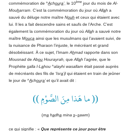
ème
commémoration de ^
A
ch
ou
r
a
’
, le 10
jour du mois de
Al-
Mou
h
arram
. C’est la commémoration du jour où
All
a
h
a
sauvé du déluge notre maître
N
ouh
et ceux qui étaient avec
lui. Il les a fait descendre sains et saufs de l’Arche. C’est
également la commémoration du jour où
All
a
h
a sauvé notre
maître
M
ou
ç
a
ainsi que les musulmans qui l’avaient suivi, de
la nuisance de Pharaon l’injuste, le mécréant et grand
désobéissant. À ce sujet, l’Imam
A
h
mad
rapporte dans son
Mousnad
de
Ab
ou
Hourayrah,
que
All
a
h
l’agrée, que le
Prophète
s
alla l-L
a
hou ^alayhi wasallam
était passé auprès
de mécréants des fils de
‘Isr
a
’
i
l
qui étaient en train de jeûner
le jour de
^
A
ch
ou
r
a
’
et qu’il avait dit :
(( ما هَذا مِنَ الصَّوْمِ ))
(
m
a
h
a
dh
a
mina
s
–
s
awm
)
ce qui signifie :
«
Que représente ce jour pour être