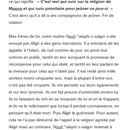
ce qui signifie :
«
C’est moi qui suis sur la religion de
M
ou
ç
a
et qui suis prioritaire pour jeûner ce jour-ci
. »
C’est alors qu’il a dit à ses compagnons de jeûner. Fin de
citation
Mes frères de foi, notre maître
N
ouh
^alayhi s-sal
a
m
a été
envoyé par
All
a
h
à des gens mécréants. Il a entrepris de les
appeler à l’Islam, de nuit comme de jour, en privé tout
comme en public, tantôt en leur évoquant la promesse de
récompense pour celui qui obéit, et tantôt en leur parlant de
la menace pour celui qui n’obéit pas. Il est resté ainsi mille
années moins cinquante ans, mais la plupart d’entre eux
n’ont pas été croyants. Ils ont persisté sur leurs égarements
et sur leur tyrannie. Ils ont fait preuve d’animosité envers lui.
Ils lui faisaient du tort en se moquant de lui et en le frappant,
et ils ne le relâchaient que lorsqu’il perdait connaissance, en
pensant qu’il était mort. Puis
All
a
h
le guérissait. Pour autant,
cela ne l’a pas détourné de l’appel à la religion agréée par
All
a
h
mais au contraire,
N
ouh
^alayhi s-sal
a
m
revenait à