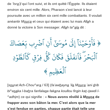
de
‘Isr
a
’
i
l
qui l’ont suivi
,
et ils ont quitté l’Égypte. Ils étaient
environ six cent mille. Alors, Pharaon s’est lancé à leur
poursuite avec un million six cent mille combattants. Il voulait
anéantir
M
ou
ç
a
et ceux qui étaient avec lui mais
All
a
h
a
donné la victoire à Son messager.
All
a
h ta^
a
l
a
dit :
﴿ فَأَوۡحَيۡنَآ إِلَىٰ مُوسَىٰٓ أَنِ ٱضۡرِب بِّعَصَاكَ
ٱلۡبَحۡرَۖ فَٱنفَلَقَ فَكَانَ كُلُّ فِرۡقٖ كَٱلطَّوۡدِ
ٱلۡعَظِيمِ ﴾
[
s
ou
rat Ach-Chou^ar
a
/ 63] (
fa‘aw
h
ayn
a
‘il
a
M
ou
ç
a
‘ani
d
rib
bi^a
sa
ka l-ba
h
ra fanfala
q
a fak
a
na koullou fir
q
in ka
t
–
t
awdi l-
^adh
i
m
) ce qui signifie : «
Nous avons révélé à
M
ou
ç
a
de
frapper avec son bâton la mer. C’est alors que la mer
s’est fendue en parties, chaque partie était telle une