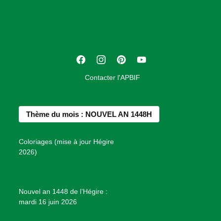
o
c
i
a
t
F
I
P
Y
i
a
n
i
o
o
Contacter l'APBIF
c
s
n
u
n
e
t
t
T
d
b
a
e
u
e
Thème du mois : NOUVEL AN 1448H
o
g
r
b
s
o
r
e
e
P
Coloriages (mise à jour Hégire
k
a
s
r
2026)
m
t
o
j
e
Nouvel an 1448 de l’Hégire :
t
mardi 16 juin 2026
s
d