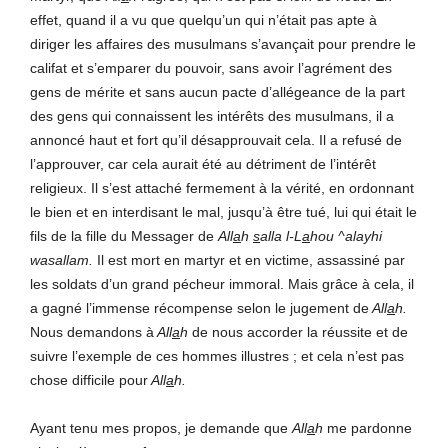
effet, quand il a vu que quelqu’un qui n’était pas apte à
diriger les affaires des musulmans s’avançait pour prendre le
califat et s’emparer du pouvoir, sans avoir l’agrément des
gens de mérite et sans aucun pacte d’allégeance de la part
des gens qui connaissent les intérêts des musulmans, il a
annoncé haut et fort qu’il désapprouvait cela. Il a refusé de
l’approuver, car cela aurait été au détriment de l’intérêt
religieux. Il s’est attaché fermement à la vérité, en ordonnant
le bien et en interdisant le mal, jusqu’à être tué, lui qui était le
fils de la fille du Messager de
All
a
h
s
alla l-L
a
hou ^alayhi
wasallam.
Il est mort en martyr et en victime, assassiné par
les soldats d’un grand pécheur immoral. Mais grâce à cela, il
a gagné l’immense récompense selon le jugement de
All
a
h.
Nous demandons à
All
a
h
de nous accorder la réussite et de
suivre l’exemple de ces hommes illustres ; et cela n’est pas
chose difficile pour
All
a
h.
Ayant tenu mes propos, je demande que
All
a
h
me pardonne