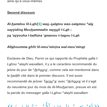
ainsi qu’à vous-mêmes.
Second discours
Al-
h
amdou lil-L
a
hi
[1]
wa
s
–
s
al
a
tou was-sal
a
mou ^al
a
sayyidin
a
Mou
h
ammadin raç
ou
li l-L
a
h ;
y
a
‘ayyouha l-ladh
i
na ‘
a
manou t-ta
q
ou l-L
a
h
.
All
a
houmma ghfir lil-mou’min
i
na wal-mou’min
a
t
.
Esclaves de Dieu, Parmi ce qui rapporté du Prophète
s
alla l-
L
a
hou ^alayhi wasallam
, il y a le caractère recommandé du
jeûne du jour de
^
A
ch
ou
r
a
‘
, comme cela est mentionné dans
le
h
ad
i
th
cité dans le premier discours. Il est aussi
recommandé de jeûner
T
a
ç
ou
^
a
‘
avec
^
A
ch
ou
r
a
‘
et il s’agit
du neuvième jour du mois de
Al-Mou
h
arram
, preuve en est
la parole du messager
s
alla l-L
a
hou ^alayhi wasallam
: