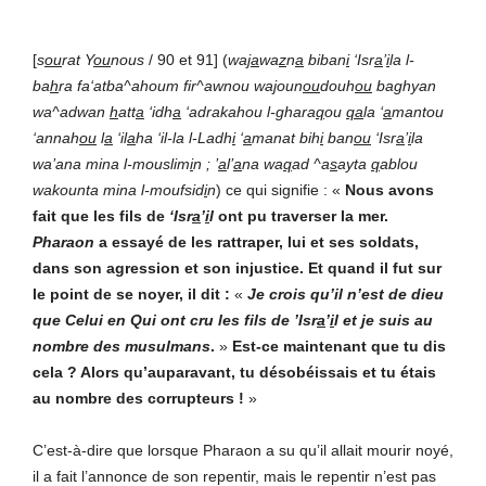
[
s
ou
rat Y
ou
nous
/ 90 et 91] (
wa
ja
wa
z
n
a
biban
i
‘Isr
a
’
i
la l-
ba
h
ra fa‘atba^ahoum fir^awnou wa
j
oun
ou
douh
ou
baghyan
wa^adwan
h
att
a
‘idh
a
‘adrakahou l-ghara
q
ou
qa
la ‘
a
mantou
‘annah
ou
l
a
‘il
a
ha ‘il-la l-Ladh
i
‘
a
manat bih
i
ban
ou
‘Isr
a
’
i
la
wa’ana mina l-mouslim
i
n ; ’
a
l’
a
na wa
q
ad ^a
s
ayta
q
ablou
wakounta mina l-moufsid
i
n
) ce qui signifie : «
Nous avons
fait que les fils de
‘Isr
a
’
i
l
ont pu traverser la mer.
Pharaon
a essayé de les rattraper, lui et ses soldats,
dans son agression et son injustice. Et quand il fut sur
le point de se noyer, il dit :
«
Je crois qu’il n’est de dieu
que Celui en Qui ont cru les fils de ’Isr
a
’
i
l et je suis au
nombre des musulmans
.
»
Est-ce maintenant que tu dis
cela ? Alors qu’auparavant, tu désobéissais et tu étais
au nombre des corrupteurs !
»
C’est-à-dire que lorsque Pharaon a su qu’il allait mourir noyé,
il a fait l’annonce de son repentir, mais le repentir n’est pas