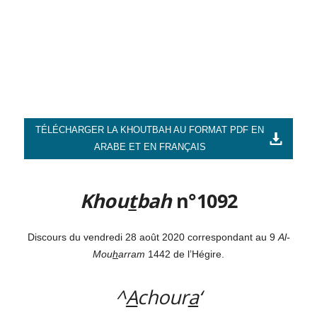
TÉLÉCHARGER LA KHOUTBAH AU FORMAT PDF EN
ARABE ET EN FRANÇAIS
Khou
t
bah
n°1092
Discours du vendredi 28 août 2020 correspondant au 9
Al-
Mou
h
arram
1442 de l’Hégire.
^
A
chour
a
‘