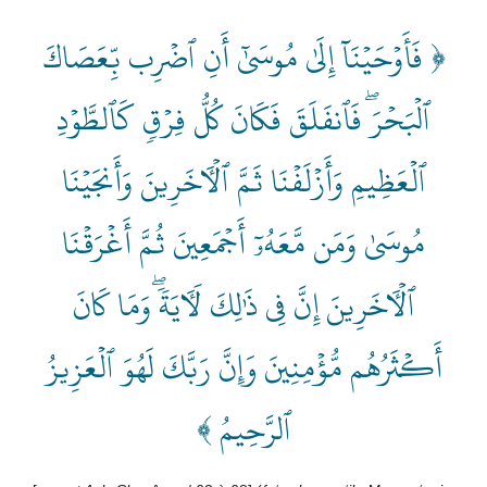
﴿ فَأَوۡحَيۡنَآ إِلَىٰ مُوسَىٰٓ أَنِ ٱضۡرِب بِّعَصَاكَ
ٱلۡبَحۡرَۖ فَٱنفَلَقَ فَكَانَ كُلُّ فِرۡقٖ كَٱلطَّوۡدِ
ٱلۡعَظِيمِ وَأَزۡلَفۡنَا ثَمَّ ٱلۡأٓخَرِينَ وَأَنجَيۡنَا
مُوسَىٰ وَمَن مَّعَهُۥٓ أَجۡمَعِينَ ثُمَّ أَغۡرَقۡنَا
ٱلۡأٓخَرِينَ إِنَّ فِي ذَٰلِكَ لَأٓيَةٗۖ وَمَا كَانَ
أَكۡثَرُهُم مُّؤۡمِنِينَ وَإِنَّ رَبَّكَ لَهُوَ ٱلۡعَزِيزُ
ٱلرَّحِيمُ ﴾