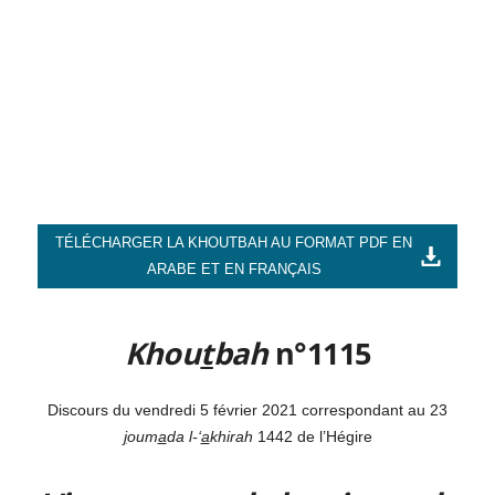
TÉLÉCHARGER LA KHOUTBAH AU FORMAT PDF EN
ARABE ET EN FRANÇAIS
Khou
t
bah
n°1115
Discours du vendredi 5 février 2021 correspondant au 23
j
oum
a
da l-‘
a
khirah
1442 de l’Hégire