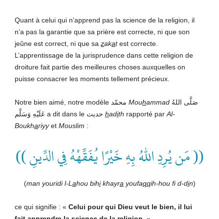
Quant à celui qui n’apprend pas la science de la religion, il
n’a pas la garantie que sa prière est correcte, ni que son
jeûne est correct, ni que sa
z
ak
a
t
est correcte.
L’apprentissage de la jurisprudence dans cette religion de
droiture fait partie des meilleures choses auxquelles on
puisse consacrer les moments tellement précieux.
Notre bien aimé, notre modèle محمّد
Mou
h
ammad
صَلَّى اللهُ
عَلَيْهِ وَسَلَّم a dit dans le حديث
h
ad
i
th
rapporté par
Al-
Boukh
a
riyy
et
Mouslim
:
(( مَن يُرِدِ اللهُ بِهِ خَيْرًا يُفَقِّهْهُ فِي الدِّينِ ))
(
man youridi l-L
a
hou bih
i
khayr
a
youfa
qq
ih-hou fi d-d
i
n
)
ce qui signifie : «
Celui pour qui Dieu veut le bien, il lui
fait apprendre la science de la religion
. »