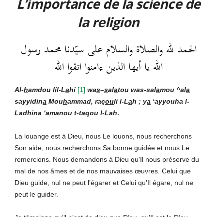
L’importance de la science de
la religion
الحمد لله والصلاة والسلام على سيّدنا محمد رسول
الله يا أيها الذين ءامنوا اتقوا الله
Al-
h
amdou lil-L
a
hi
[
1]
wa
s
–
s
al
a
tou was-sal
a
mou ^al
a
sayyidin
a
Mou
h
ammad, raç
ou
li l-L
a
h ; y
a
‘ayyouha l-
Ladh
i
na ‘
a
manou t-ta
q
ou l-L
a
h
.
La louange est à Dieu, nous Le louons, nous recherchons
Son aide, nous recherchons Sa bonne guidée et nous Le
remercions. Nous demandons à Dieu qu’Il nous préserve du
mal de nos âmes et de nos mauvaises œuvres. Celui que
Dieu guide, nul ne peut l’égarer et Celui qu’Il égare, nul ne
peut le guider.