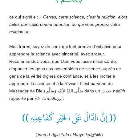
ce qui signifie : «
Certes, cette science, c’est la religion, alors
faites particulièrement attention de qui vous prenez votre
religion
. »
Mes frères, soyez de ceux qui font preuve d’initiative pour
apprendre la science avec sincérité, avec ardeur.
Recommandez-vous, que Dieu vous fasse miséricorde,
d’appeler les gens aux assemblées de science auprès de
gens de la vérité dignes de confiance, et à les inciter à
apprendre la science et à la réviser. Il est parvenu du
Messager de Dieu صَلَّى اللهُ عَلَيْهِ وَسَلَّم
dans un حديث
h
ad
i
th
rapporté par
At- Tirmidhiyy
:
(( إِنَّ الدَّالَ عَلَى الخَيْرِ كَفَاعِلِهِ ))
(
‘inna d-d
a
la ^ala l-khayri kaf
a
^ilih
)