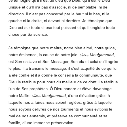
Je témoigne qu’il n’est de dieu que Dieu, qu’Il est le Dieu
unique et qu’Il n’a pas d’associé, ni de semblable, ni de
direction. Il n’est pas concerné par le haut ni le bas, ni la
gauche ni la droite, ni devant ni derrière. Je témoigne que
Dieu est sur toute chose tout puissant et qu’Il englobe toute
chose par Sa science.
Je témoigne que notre maître, notre bien aimé, notre guide,
notre éminence, la cause de notre joie, محمّد
Mou
h
ammad
,
est Son esclave et Son Messager, Son élu et celui qu’Il agrée
le plus. Il a transmis le message, il s’est acquitté de ce qui lui
a été confié et il a donné le conseil à la communauté, que
Dieu le rétribue pour nous du meilleur de ce dont Il a rétribué
l’un de Ses prophètes. Ô Dieu honore et élève davantage
notre Maître محمّد
Mou
h
ammad
, d’une élévation grâce à
laquelle nos affaires nous soient réglées, grâce à laquelle
nous soyons délivrés de nos tourments et nous évitions le
mal de nos ennemis, et préserve sa communauté et sa
famille, d’une immense préservation.