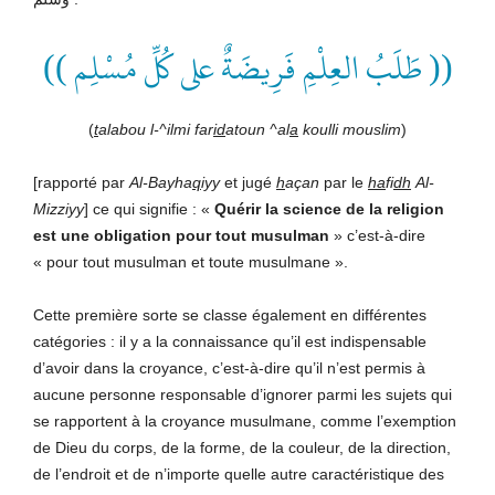
(( طَلَبُ العِلْمِ فَرِيضَةٌ على كُلِّ مُسْلِم ))
(
t
alabou l-^ilmi far
id
atoun ^al
a
koulli mouslim
)
[rapporté par
Al-Bayha
q
iyy
et jugé
h
açan
par le
ha
fi
dh
Al-
Mizziyy
] ce qui signifie : «
Quérir la science de la religion
est une obligation pour tout musulman
» c’est-à-dire
« pour tout musulman et toute musulmane ».
Cette première sorte se classe également en différentes
catégories : il y a la connaissance qu’il est indispensable
d’avoir dans la croyance, c’est-à-dire qu’il n’est permis à
aucune personne responsable d’ignorer parmi les sujets qui
se rapportent à la croyance musulmane, comme l’exemption
de Dieu du corps, de la forme, de la couleur, de la direction,
de l’endroit et de n’importe quelle autre caractéristique des