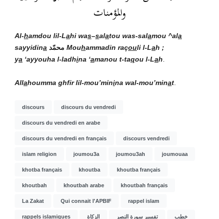
والمؤمنات
Al-
h
amdou lil-L
a
hi wa
s
–
s
al
a
t
ou wa
s-sal
a
mou ^al
a
sayyidin
a
محمّد
Mou
h
ammadin raç
ou
li l-L
a
h ;
y
a
‘ayyouha l-ladh
i
na ‘
a
manou t-ta
q
ou l-L
a
h
.
All
a
houmma ghfir lil-mou’min
i
na wal-mou’min
a
t
.
discours
discours du vendredi
discours du vendredi en arabe
discours du vendredi en français
discours vendredi
islam religion
joumou3a
joumou3ah
joumouaa
khotba français
khoutba
khoutba français
khoutbah
khoutbah arabe
khoutbah français
La Zakat
Qui connait l'APBIF
rappel islam
rappels islamiques
الزكاة
تفسير سورة النصر
خطب