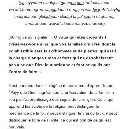
(
y
a
‘ayyouha l-ladh
i
na ‘
a
man
ou
qou
‘anfouçakoum
wa‘ahl
i
koum n
a
ran wa
qou
douha n-n
a
çou wal-
h
i
ja
rah ^alayh
a
mal
a
’ikatoun ghil
adh
oun chid
a
d l
a
ya^
sou
na l-L
a
ha m
a
‘amarahoum wayaf^al
ou
na m
a
you’mar
ou
n
)
[66 / 6] ce qui signifie : «
Ô vous qui êtes croyants !
Préservez-vous ainsi que vos familles d’un feu dont le
combustible sera fait d’hommes et de pierres, qui est à
la charge d’anges rudes et forts qui ne désobéissent
pas à ce que Dieu leur ordonne et font ce qu’ils ont
l’ordre de faire
. »
Il est parvenu dans l’exégèse de ce verset d’après l’Imam
^
Aliyy
que Dieu l’agrée, que la préservation de la famille a
lieu par l’apprentissage des sujets de la religion. Celui qui
apprend les sujets de la religion peut distinguer la
mécréance de la foi, il peut distinguer le vrai du faux, il peut
distinguer le licite de l’illicite, ce qui est bon de ce qui est
mauvais.