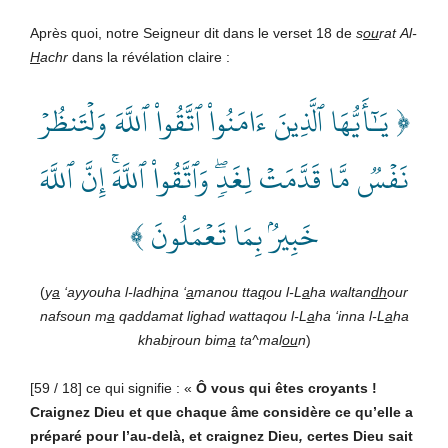
Après quoi, notre Seigneur dit dans le verset 18 de
s
ou
rat
Al-
H
achr
dans la révélation claire :
﴿ يَـٰٓأَيُّهَا ٱلَّذِينَ ءَامَنُواْ ٱتَّقُواْ ٱللَّهَ وَلۡتَنظُرۡ
نَفۡسٞ مَّا قَدَّمَتۡ لِغَدٖۖ وَٱتَّقُواْ ٱللَّهَۚ إِنَّ ٱللَّهَ
خَبِيرُۢ بِمَا تَعۡمَلُونَ ﴾
(
y
a
‘ayyouha l-ladh
i
na ‘
a
manou tta
q
ou l-L
a
ha waltan
dh
our
nafsoun m
a
qaddamat lighad wattaqou l-L
a
ha ‘inna l-L
a
ha
khab
i
roun bim
a
ta^mal
ou
n
)
[59 / 18] ce qui signifie : «
Ô vous qui êtes croyants !
Craignez Dieu et que chaque âme considère ce qu’elle a
préparé pour l’au-delà, et craignez Dieu
,
certes Dieu sait