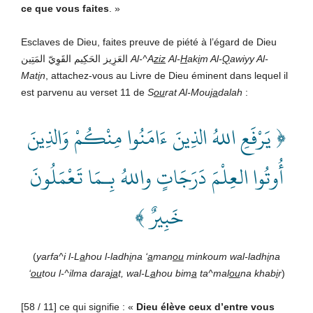
ce que vous faites
. »
Esclaves de Dieu, faites preuve de piété à l’égard de Dieu
العَزِيز الحَكِيم القَوِيّ المَتِين
Al-^A
ziz
Al-
H
ak
i
m Al-
Q
awiyy Al-
Mat
i
n
, attachez-vous au Livre de Dieu éminent dans lequel il
est parvenu au verset 11 de
S
ou
rat Al-Mouj
a
dalah
:
﴿ يَرْفَعِ اللهُ الذِينَ ءَامَنُوا مِنْكُمْ وَالذِينَ
أُوتُوا العِلْمَ دَرَجَاتٍ واللهُ بِـمَا تَعْمَلُونَ
خَبِيرٌ ﴾
(
yarfa^i l-L
a
hou l-ladh
i
na ‘
a
man
ou
minkoum wal-ladh
i
na
‘
ou
tou l-^ilma dara
ja
t, wal-L
a
hou bim
a
ta^mal
ou
na khab
i
r
)
[58 / 11] ce qui signifie : «
Dieu élève ceux d’entre vous