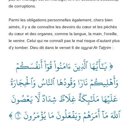
de corruptions.
Parmi les obligations personnelles également, chers bien
aimés, il y a de connaître les devoirs du cœur et les péchés
du cœur et des organes, comme la langue, la main, l’oreille,
le ventre. Celui qui ne connaît pas le mal risque d’autant plus
d’y tomber. Dieu dit dans le verset 6 de
s
ou
rat At-Ta
h
rim
:
﴿ يَٰٓأَيُّهَا ٱلَّذِينَ ءَامَنُواْ قُوٓاْ أَنفُسَكُمۡ
وَأَهۡلِيكُمۡ نَارٗا وَقُودُهَا ٱلنَّاسُ وَٱلۡحِجَارَةُ
عَلَيۡهَا مَلَٰٓئِكَةٌ غِلَاظٞ شِدَادٞ لَّا يَعۡصُونَ
ٱللَّهَ مَآ أَمَرَهُمۡ وَيَفۡعَلُونَ مَا يُؤۡمَرُونَ ٦ ﴾