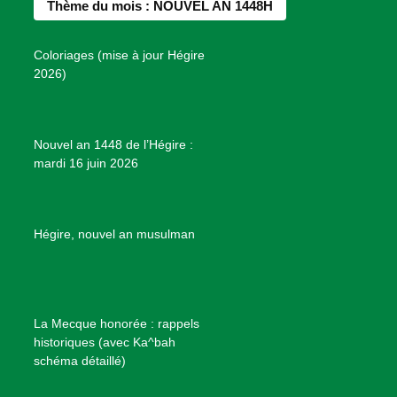
Thème du mois : NOUVEL AN 1448H
o
g
r
b
s
o
r
e
e
P
Coloriages (mise à jour Hégire
k
a
s
r
2026)
m
t
o
j
e
Nouvel an 1448 de l’Hégire :
t
mardi 16 juin 2026
s
d
e
B
Hégire, nouvel an musulman
i
e
n
f
La Mecque honorée : rappels
a
historiques (avec Ka^bah
i
schéma détaillé)
s