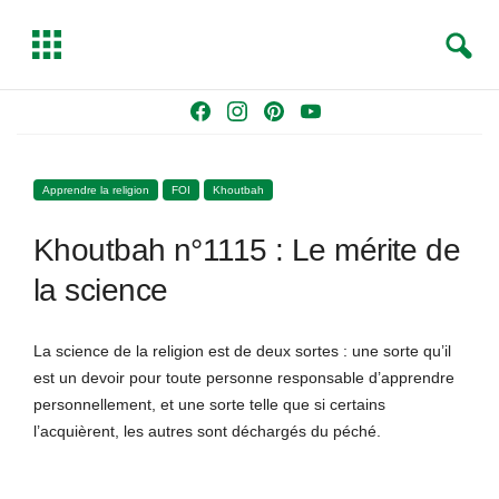
S
T
e
o
a
g
Skip
F
I
P
Y
r
g
to
a
n
i
o
c
l
content
c
s
n
u
h
e
Apprendre la religion
FOI
Khoutbah
e
t
t
T
b
a
e
u
Khoutbah n°1115 : Le mérite de
o
g
r
b
o
r
e
e
la science
k
a
s
m
t
La science de la religion est de deux sortes : une sorte qu’il
est un devoir pour toute personne responsable d’apprendre
personnellement, et une sorte telle que si certains
l’acquièrent, les autres sont déchargés du péché.