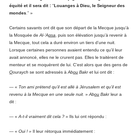
équité
et il sera dit :
“
Louanges à Dieu, le Seigneur des
mondes
.” »
Certains savants ont dit que son départ de la Mecque jusqu’à
la Mosquée de
Al-‘A
qsa
, puis son élévation jusqu’à revenir à
la Mecque, tout cela a duré environ un tiers d’une nuit.
Lorsque certaines personnes avaient entendu ce qu’il leur
avait annoncé, elles ne le crurent pas. Elles le traitèrent de
menteur et se moquèrent de lui. C’est alors que des gens de
Q
ouraych
se sont adressés à
Ab
ou
Bakr
et lui ont dit :
— «
Ton ami prétend qu’il est allé à Jérusalem et qu’il est
revenu à la Mecque en une seule nuit.
»
Ab
ou
Bakr
leur a
dit :
— «
A-t-il vraiment dit cela ?
» Ils lui ont répondu :
— «
Oui ! »
Il leur rétorqua immédiatement :