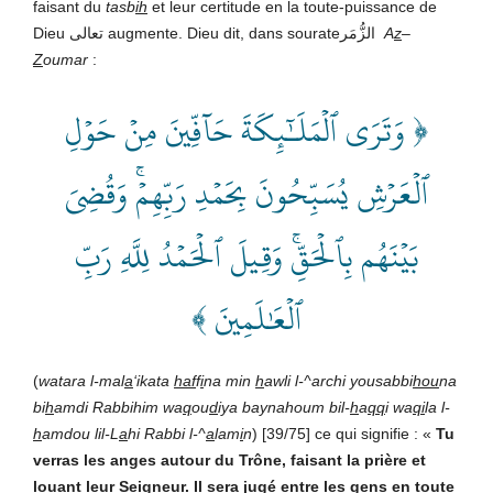
faisant du
tasb
ih
et leur certitude en la toute-puissance de
Dieu تعالى augmente. Dieu dit, dans sourateالزُّمَر
A
z
–
Z
oumar
:
﴿ وَتَرَى ٱلۡمَلَـٰٓئِكَةَ حَآفِّينَ مِنۡ حَوۡلِ
ٱلۡعَرۡشِ يُسَبِّحُونَ بِحَمۡدِ رَبِّهِمۡۚ وَقُضِيَ
بَيۡنَهُم بِٱلۡحَقِّۚ وَقِيلَ ٱلۡحَمۡدُ لِلَّهِ رَبِّ
ٱلۡعَٰلَمِينَ ﴾
(
watara l-mal
a
‘ikata
haf
f
i
na min
h
awli l-^archi yousabbi
hou
na
bi
h
amdi Rabbihim wa
q
ou
d
iya baynahoum bil-
h
a
qq
i wa
qi
la l-
h
amdou lil-L
a
hi Rabbi l-^
a
lam
i
n
) [39/75] ce qui signifie : «
Tu
verras les anges autour du Trône, faisant la prière et
louant leur Seigneur. Il sera jugé entre les gens en toute