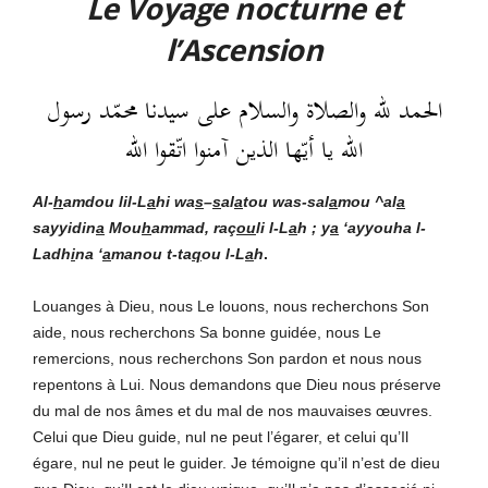
Le Voyage nocturne et
l’Ascension
الحمد لله والصلاة والسلام على سيدنا محمّد رسول
الله يا أيّها الذين آمنوا اتّقوا الله
Al-
h
amdou lil-L
a
hi
wa
s
–
s
al
a
tou was-sal
a
mou ^al
a
sayyidin
a
Mou
h
ammad, raç
ou
li l-L
a
h ; y
a
‘ayyouha l-
Ladh
i
na ‘
a
manou t-ta
q
ou l-L
a
h
.
Louanges à Dieu, nous Le louons, nous recherchons Son
aide, nous recherchons Sa bonne guidée, nous Le
remercions, nous recherchons Son pardon et nous nous
repentons à Lui. Nous demandons que Dieu nous préserve
du mal de nos âmes et du mal de nos mauvaises œuvres.
Celui que Dieu guide, nul ne peut l’égarer, et celui qu’Il
égare, nul ne peut le guider. Je témoigne qu’il n’est de dieu