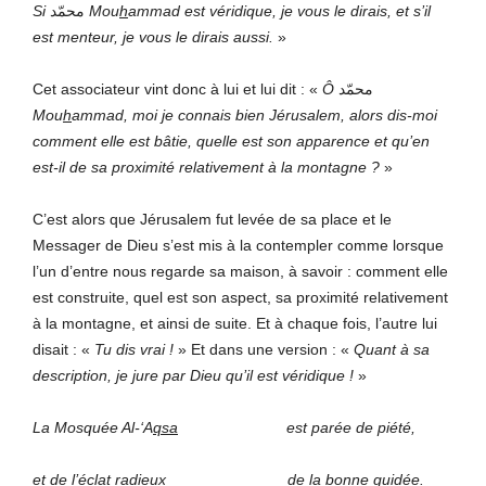
Si
محمّد
Mou
h
ammad
est véridique, je vous le dirais, et s’il
est menteur, je vous le dirais aussi.
»
Cet associateur vint donc à lui et lui dit : «
Ô
محمّد
Mou
h
ammad, moi je connais bien Jérusalem, alors dis-moi
comment elle est bâtie, quelle est son apparence et qu’en
est-il de sa
proximité relativement à la montagne ?
»
C’est alors que Jérusalem fut levée de sa place et le
Messager de Dieu s’est mis à la contempler comme lorsque
l’un d’entre nous regarde sa maison, à savoir : comment elle
est construite, quel est son aspect, sa proximité relativement
à la montagne, et ainsi de suite. Et à chaque fois, l’autre lui
disait : «
Tu dis vrai !
» Et dans une version : «
Quant à sa
description,
je jure par
Dieu qu’il est véridique !
»
La Mosquée Al-‘A
qsa
est parée de piété,
et de l’éclat radieux de la bonne guidée.