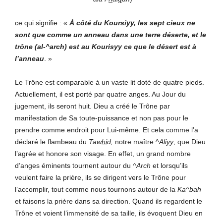
ce qui signifie : «
À côté du Koursiyy, les sept cieux ne
sont que comme un anneau dans une terre déserte, et le
trône (al-^arch) est au Kourisyy ce que le désert est à
l’anneau
. »
Le Trône est comparable à un vaste lit doté de quatre pieds.
Actuellement, il est porté par quatre anges. Au Jour du
jugement, ils seront huit. Dieu a créé le Trône par
manifestation de Sa toute-puissance et non pas pour le
prendre comme endroit pour Lui-même. Et cela comme l’a
déclaré le flambeau du
Taw
hi
d,
notre maître ^
Aliyy
, que Dieu
l’agrée et honore son visage. En effet, un grand nombre
d’anges éminents tournent autour du
^Arch
et lorsqu’ils
veulent faire la prière, ils se dirigent vers le Trône pour
l’accomplir, tout comme nous tournons autour de la
Ka^bah
et faisons la prière dans sa direction. Quand ils regardent le
Trône et voient l’immensité de sa taille, ils évoquent Dieu en