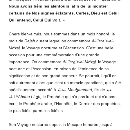
Nous avons béni les alentours, afin de lui montrer
certains de Nos signes éclatants. Certes, Dieu est Celui
Qui entend, Celui Qui voit
. »
Chers bien-aimés, nous sommes dans un mois honoré, le
mois de
Ra
j
ab
durant lequel on commémore
Al-‘Isr
a
’ wal-
Mi^r
a
j,
le Voyage nocturne et l’Ascension. C’est une belle
occasion pour une commémoration d’une grande
importance. On commémore
Al-‘Isr
a
’ wal-Mi^r
a
j,
le Voyage
nocturne et l’Ascension, en raison de l’éminence de sa
signification et de son grand honneur. Se pourrait-il qu’il en
soit autrement alors que c’est un miracle grandiose, qui a été
spécifiquement accordé à محمّد
Mou
h
ammad
, fils de عبد
الله
^Abdou l-L
a
h,
le Prophète qui n’a pas lu et qui n’a pas
écrit, le Prophète arabe, l’Honnête, le Dernier des prophètes,
le plus fidèle parmi les fidèles.
Son Voyage nocturne depuis la Mecque honorée jusqu’à