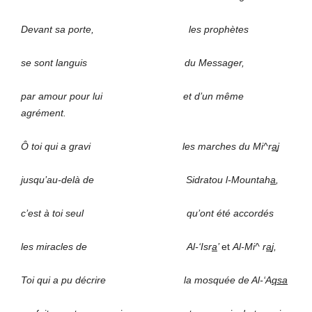
Devant sa porte, les prophètes
se sont languis du Messager,
par amour pour lui et d’un même
agrément.
Ô toi qui a gravi les marches du Mi^r
a
j
jusqu’au-delà de Sidratou l-Mountah
a
,
c’est à toi seul qu’ont été accordés
les miracles de Al-‘Isr
a
’
et
Al-Mi^ r
a
j,
Toi qui a pu décrire la mosquée de Al-‘A
qsa