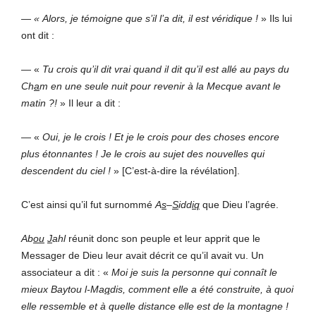
—
« Alors, je témoigne que s’il l’a dit, il est véridique !
» Ils lui
ont dit :
— «
Tu crois qu’il dit vrai quand il dit qu’il est allé au pays du
Ch
a
m en une seule nuit pour revenir à la Mecque avant le
matin ?!
» Il leur a dit :
— «
Oui, je le crois ! Et je le crois pour des choses encore
plus étonnantes ! Je le crois au sujet des nouvelles qui
descendent du ciel !
» [C’est-à-dire la révélation].
C’est ainsi qu’il fut surnommé
A
s
–
S
idd
iq
que Dieu l’agrée.
Ab
ou
J
ahl
réunit donc son peuple et leur apprit que le
Messager de Dieu leur avait décrit ce qu’il avait vu. Un
associateur a dit : «
Moi je suis la personne qui connaît le
mieux Baytou l-Ma
q
dis, comment elle a été construite, à quoi
elle ressemble et à quelle distance elle est de la montagne !