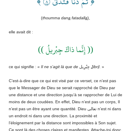
﴿ ثُمَّ دَنَا فَتَدَلَّىٰ ٨ ﴾
(
thoumma dan
a
fatadall
a
),
elle avait dit :
(( إِنَّما ذاكَ جِبْريلُ ))
ce qui signifie : «
Il ne s’agit là que de
جِبْرِيل
J
ibr
i
l
.
»
C’est-à-dire que ce qui est visé par ce verset
,
ce n’est pas
que le Messager de Dieu se serait rapproché de Dieu par
une distance et une direction jusqu’à se rapprocher de Lui de
moins de deux coudées. En effet, Dieu n’est pas un corps, Il
n’est pas un être ayant une quantité. Dieu تعالى n’est ni dans
un endroit ni dans une direction. La proximité et
l’éloignement par la distance sont impossibles à Son sujet.
Ce sont là des choses claires et manifestes. Attache-toi donc,