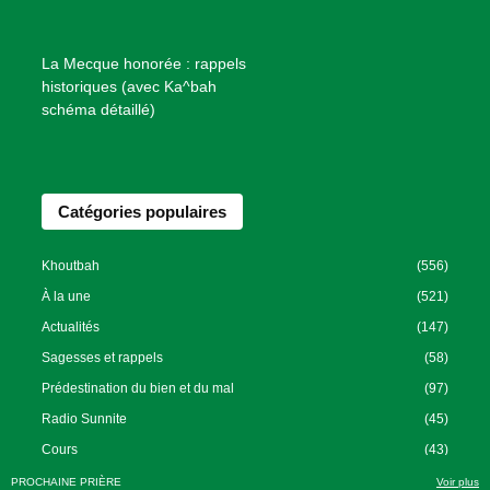
e
n
f
La Mecque honorée : rappels
a
historiques (avec Ka^bah
i
schéma détaillé)
s
a
n
Catégories populaires
c
e
I
Khoutbah
(556)
s
À la une
(521)
l
Actualités
(147)
a
Sagesses et rappels
(58)
m
Prédestination du bien et du mal
(97)
i
Radio Sunnite
(45)
q
u
Cours
(43)
e
PROCHAINE PRIÈRE
Voir plus