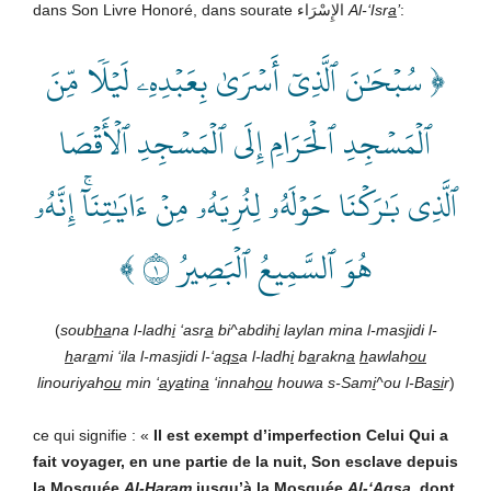
dans Son Livre Honoré, dans sourate الإِسْرَاء
Al-‘Isr
a
’
:
﴿ سُبۡحَٰنَ ٱلَّذِيٓ أَسۡرَىٰ بِعَبۡدِهِۦ لَيۡلٗا مِّنَ
ٱلۡمَسۡجِدِ ٱلۡحَرَامِ إِلَى ٱلۡمَسۡجِدِ ٱلۡأَقۡصَا
ٱلَّذِي بَٰرَكۡنَا حَوۡلَهُۥ لِنُرِيَهُۥ مِنۡ ءَايَٰتِنَآۚ إِنَّهُۥ
هُوَ ٱلسَّمِيعُ ٱلۡبَصِيرُ ١ ﴾
(
soub
ha
na l-ladh
i
‘asr
a
bi^abdih
i
laylan mina l-mas
j
idi l-
h
ar
a
mi ‘ila l-mas
j
idi l-‘a
qs
a l-ladh
i
b
a
rakn
a
h
awlah
ou
linouriyah
ou
min ‘
a
y
a
tin
a
‘innah
ou
houwa s-Sam
i
^ou l-Ba
si
r
)
ce qui signifie : «
Il est exempt d’imperfection Celui Qui a
fait voyager, en une partie de la nuit, Son esclave depuis
la Mosquée
Al-
H
ar
a
m
jusqu’à la Mosquée
Al-‘Aq
sa
, dont