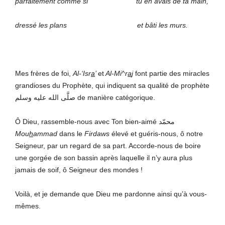
parfaitement comme si tu en avais de ta main,
dressé les plans et bâti les murs.
Mes frères de foi,
Al-‘Isr
a
’
et
Al-Mi^r
a
j
font partie des miracles
grandioses du Prophète, qui indiquent sa qualité de prophète
صلَّى الله عليه وسلم de manière catégorique.
Ô Dieu, rassemble-nous avec Ton bien-aimé محمّد
Mou
h
ammad
dans le
Firdaws
élevé et guéris-nous, ô notre
Seigneur, par un regard de sa part. Accorde-nous de boire
une gorgée de son bassin après laquelle il n’y aura plus
jamais de soif, ô Seigneur des mondes !
Voilà, et je demande que Dieu me pardonne ainsi qu’à vous-
mêmes.