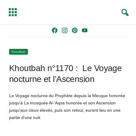
S
T
e
o
a
g
Skip
F
I
P
Y
r
g
to
a
n
i
o
c
l
content
c
s
n
u
h
e
Khoutbah
e
t
t
T
b
a
e
u
Khoutbah n°1170 : Le Voyage
o
g
r
b
o
r
e
e
nocturne et l’Ascension
k
a
s
m
t
Le Voyage nocturne du Prophète depuis la Mecque honorée
jusqu’à La mosquée Al-’Aqsa honorée et son Ascension
jusqu’aux cieux élevés, puis son retour, eurent lieu en une
partie d’une nuit.