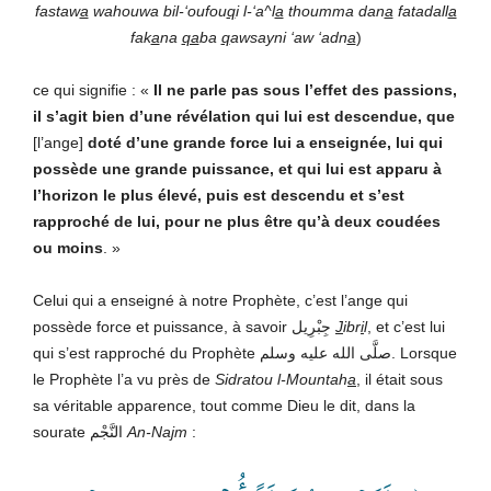
fastaw
a
wahouwa bil-‘oufou
q
i l-‘a^l
a
thoumma dan
a
fatadall
a
fak
a
na
qa
ba
q
awsayni ‘aw ‘adn
a
)
ce qui signifie : «
Il ne parle pas sous l’effet des passions,
il s’agit bien d’une révélation qui lui est descendue, que
[l’ange]
doté d’une grande force lui a enseignée, lui qui
possède une grande puissance, et qui lui est apparu à
l’horizon le plus élevé, puis est descendu et s’est
rapproché de lui, pour ne plus être qu’à deux coudées
ou moins
. »
Celui qui a enseigné à notre Prophète, c’est l’ange qui
possède force et puissance, à savoir جِبْرِيل
J
ibr
i
l
, et c’est lui
qui s’est rapproché du Prophète صلَّى الله عليه وسلم. Lorsque
le Prophète l’a vu près de
Sidratou l-Mountah
a
, il était sous
sa véritable apparence, tout comme Dieu le dit, dans la
sourate النَّجْم
An-Na
j
m
: