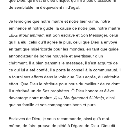
que Dieu, qu’Il est le dieu unique, qu’Il n’a pas d’associé ni
de semblable, ni d’équivalent ni d’égal.
Je témoigne que notre maître et notre bien-aimé, notre
éminence et notre guide, la cause de notre joie, notre maître
محمّد
Mou
h
ammad
, est Son esclave et Son Messager, celui
qu’Il a élu, celui qu’Il agrée le plus, celui que Dieu a envoyé
en tant que miséricorde pour les mondes, en tant que guide
annonciateur de bonne nouvelle et avertisseur d’un
châtiment. Il a bien transmis le message, il s’est acquitté de
ce qui lui a été confié, il a porté le conseil à la communauté, il
a fourni ses efforts dans la voie que Dieu agrée, du véritable
effort. Que Dieu le rétribue pour nous du meilleur de ce dont
Il a rétribué un de Ses prophètes. Ô Dieu honore et élève
davantage notre maître محمّد
Mou
h
ammad
Al-‘Am
i
n
, ainsi
que sa famille et ses compagnons bons et purs.
Esclaves de Dieu, je vous recommande, ainsi qu’à moi-
même, de faire preuve de piété à l’égard de Dieu. Dieu dit