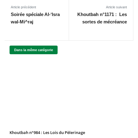
Article précédent
Article suivant
Soirée spéciale Al-‘Isra
Khoutbah n°1171 : Les
wal-Mi^raj
sortes de mécréance
Dans la même catégorie
Khoutbah n°984 : Les Lois du Pèlerinage