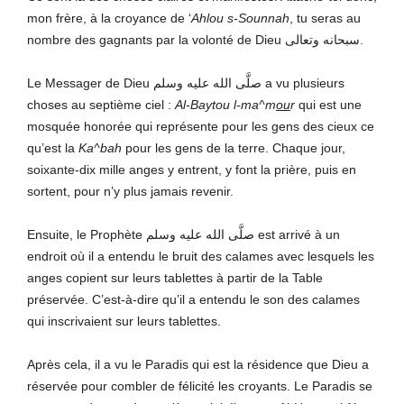
mon frère, à la croyance de ‘
Ahlou s-Sounnah
, tu seras au
nombre des gagnants par la volonté de Dieu سبحانه وتعالى.
Le Messager de Dieu صلَّى الله عليه وسلم a vu plusieurs
choses au septième ciel :
Al-Baytou l-ma^m
ou
r
qui est une
mosquée honorée qui représente pour les gens des cieux ce
qu’est la
Ka^bah
pour les gens de la terre. Chaque jour,
soixante-dix mille anges y entrent, y font la prière, puis en
sortent, pour n’y plus jamais revenir.
Ensuite, le Prophète صلَّى الله عليه وسلم est arrivé à un
endroit où il a entendu le bruit des calames avec lesquels les
anges copient sur leurs tablettes à partir de la Table
préservée. C’est-à-dire qu’il a entendu le son des calames
qui inscrivaient sur leurs tablettes.
Après cela, il a vu le Paradis qui est la résidence que Dieu a
réservée pour combler de félicité les croyants. Le Paradis se