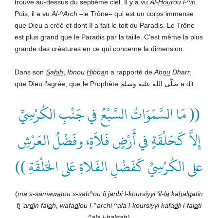
trouve au-dessus du septième ciel. Il y a vu
Al-
Hou
rou l-^
i
n
.
Puis, il a vu
Al-^Arch
–le Trône– qui est un corps immense
que Dieu a créé et dont Il a fait le toit du Paradis. Le Trône
est plus grand que le Paradis par la taille. C’est même la plus
grande des créatures en ce qui concerne la dimension.
Dans son
S
a
hih
,
Ibnou
H
ibb
a
n
a rapporté de
Ab
ou
Dharr
,
que Dieu l’agrée, que le Prophète صلَّى الله عليه وسلم a dit :
(( مَا السَّمَوَاتُ السَّبْعُ في جَنْبِ الكُرْسِيِّ
إِلاَّ كَحَلْقَةٍ في أَرْضٍ فَلاَةٍ، وفَضْلُ العَرْشِ
على الكُرْسِيِّ كَفَضْلِ الفَلاةِ عَلى الحَلْقَةِ ))
(
ma s-samaw
a
tou s-sab^ou f
i
j
anbi l-koursiyyi ‘il-l
a
ka
h
al
q
atin
f
i
‘ar
d
in fal
a
h, wafa
d
lou l-^archi ^ala l-koursiyyi kafa
d
li l-fal
a
ti
^ala l-
h
al
q
ah
)