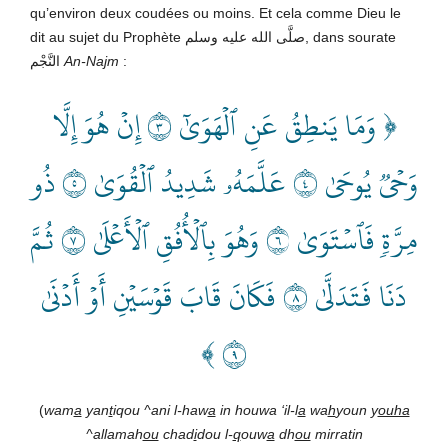
qu’environ deux coudées ou moins. Et cela comme Dieu le
dit au sujet du Prophète صلَّى الله عليه وسلم, dans sourate
النَّجْم
An-Na
j
m
:
﴿ وَمَا يَنطِقُ عَنِ ٱلۡهَوَىٰٓ ٣ إِنۡ هُوَ إِلَّا
وَحۡيٞ يُوحَىٰ ٤ عَلَّمَهُۥ شَدِيدُ ٱلۡقُوَىٰ ٥ ذُو
مِرَّةٖ فَٱسۡتَوَىٰ ٦ وَهُوَ بِٱلۡأُفُقِ ٱلۡأَعۡلَىٰ ٧ ثُمَّ
دَنَا فَتَدَلَّىٰ ٨ فَكَانَ قَابَ قَوۡسَيۡنِ أَوۡ أَدۡنَىٰ
٩ ﴾
(
wam
a
yan
t
iqou ^ani l-haw
a
in houwa ‘il-l
a
wa
h
youn y
ouha
^allamah
ou
chad
i
dou l-
q
ouw
a
dh
ou
mirratin