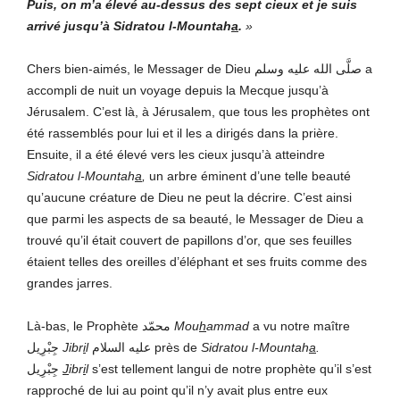
Puis, on m’a élevé au-dessus des sept cieux et je suis
arrivé jusqu’à Sidratou l-Mountah
a
.
»
Chers bien-aimés, le Messager de Dieu صلَّى الله عليه وسلم a
accompli de nuit un voyage depuis la Mecque jusqu’à
Jérusalem. C’est là, à Jérusalem, que tous les prophètes ont
été rassemblés pour lui et il les a dirigés dans la prière.
Ensuite, il a été élevé vers les cieux jusqu’à atteindre
Sidratou l-Mountah
a
,
un arbre éminent d’une telle beauté
qu’aucune créature de Dieu ne peut la décrire. C’est ainsi
que parmi les aspects de sa beauté, le Messager de Dieu a
trouvé qu’il était couvert de papillons d’or, que ses feuilles
étaient telles des oreilles d’éléphant et ses fruits comme des
grandes jarres.
Là-bas, le Prophète محمّد
Mou
h
ammad
a vu notre maître
جِبْرِيل
Jibr
i
l
عليه السلام près de
Sidratou l-Mountah
a
.
جِبْرِيل
J
ibr
i
l
s’est tellement langui de notre prophète qu’il s’est
rapproché de lui au point qu’il n’y avait plus entre eux