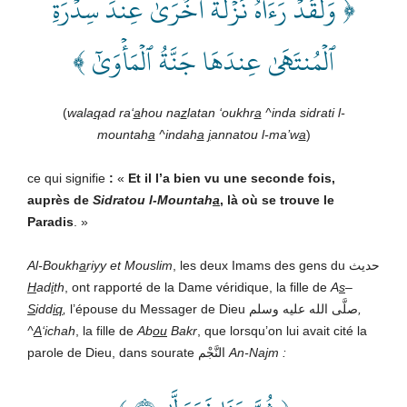
﴿ وَلَقَدۡ رَءَاهُ نَزۡلَةً أُخۡرَىٰ عِندَ سِدۡرَةِ
ٱلۡمُنتَهَىٰ عِندَهَا جَنَّةُ ٱلۡمَأۡوَىٰٓ ﴾
(
wala
q
ad ra‘
a
hou na
z
latan ‘oukhr
a
^inda sidrati l-
mountah
a
^indah
a
j
annatou l-ma’w
a
)
ce qui signifie
:
«
Et il l’a bien vu une seconde fois,
auprès de
Sidratou l-Mountah
a
,
là où se trouve le
Paradis
. »
Al-Boukh
a
riyy et Mouslim
, les deux Imams des gens du حديث
H
ad
i
th
, ont rapporté de la Dame véridique, la fille de
A
s
–
S
idd
iq
,
l’épouse du Messager de Dieu صلَّى الله عليه وسلم
,
^
A
‘ichah
, la fille de
Ab
ou
Bakr
, que lorsqu’on lui avait cité la
parole de Dieu, dans sourate النَّجْم
An-Na
j
m :