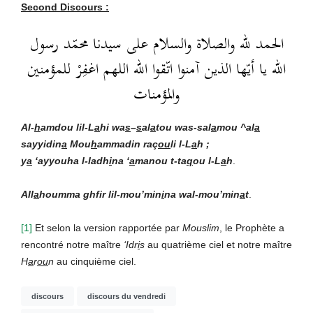
Second Discours :
الحمد لله والصلاة والسلام على سيدنا محمّد رسول
الله يا أيّها الذين آمنوا اتّقوا الله اللهم اغفِرْ للمؤمنين
والمؤمنات
Al-
h
amdou lil-L
a
hi wa
s
–
s
al
a
t
ou wa
s-sal
a
mou ^al
a
sayyidin
a
Mou
h
ammadin raç
ou
li l-L
a
h ;
y
a
‘ayyouha l-ladh
i
na ‘
a
manou t-ta
q
ou l-L
a
h
.
All
a
houmma ghfir lil-mou’min
i
na wal-mou’min
a
t
.
[1]
Et selon la version rapportée par
Mouslim
, le Prophète a
rencontré notre maître
‘Idr
i
s
au quatrième ciel et notre maître
H
a
r
ou
n
au cinquième ciel.
discours
discours du vendredi