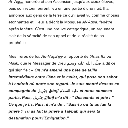
Al-’A
qsa
honorée et son Ascension jusqu’aux cieux élevés,
puis son retour, eurent lieu en une partie d’une nuit. Il a
annoncé aux gens de la terre ce qu’il avait vu comme choses
étonnantes et il leur a décrit la Mosquée
Al-’A
qsa
, fenêtre
après fenêtre. C’est une preuve catégorique, un argument
clair de la véracité de son appel et de la réalité de sa
prophétie.
Mes frères de foi,
An-Naç
a
’iyy
a rapporté de
‘Anas Ibnou
M
a
lik
, que le Messager de Dieu صلَّى الله عليه وسلم a dit ce
qui signifie : «
On m’a amené une bête de taille
intermédiaire entre l’âne et le mulet, qui pose son sabot
à l’endroit où porte son regard. Je suis monté dessus en
compagnie de
جِبْرِيل
J
ibr
i
l
عليه السلام
et nous sommes
partis
.
Puis,
جِبْرِيل
J
ibr
i
l m’a dit : “ Descends et prie ! ”
Ce que je fis. Puis, il m’a dit : “Sais-tu où tu as fait la
prière ? Tu as fait la prière à
T
aybah qui sera ta
destination pour l’Émigration
.
”