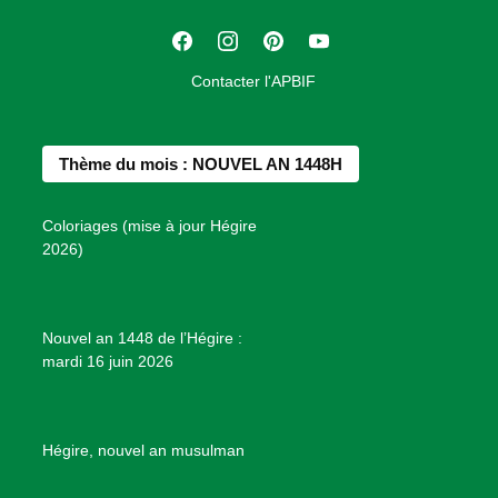
t
F
I
P
Y
i
a
n
i
o
o
Contacter l'APBIF
c
s
n
u
n
e
t
t
T
d
b
a
e
u
e
Thème du mois : NOUVEL AN 1448H
o
g
r
b
s
o
r
e
e
P
Coloriages (mise à jour Hégire
k
a
s
r
2026)
m
t
o
j
e
Nouvel an 1448 de l’Hégire :
t
mardi 16 juin 2026
s
d
e
B
Hégire, nouvel an musulman
i