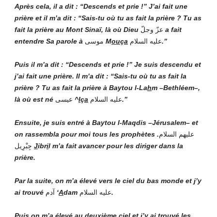
Après cela, il a dit : “Descends et prie !” J’ai fait une
prière et il m’a dit : “Sais-tu où tu as fait la prière ? Tu as
fait la prière au Mont Sinaï, là où Dieu
عزّ وجلّ
a fait
entendre Sa parole à
موسى
M
ou
ç
a
عليه السلام
.”
Puis il m’a dit : “Descends et prie !” Je suis descendu et
j’ai fait une prière. Il m’a dit : “Sais-tu où tu as fait la
prière ? Tu as fait la prière à Baytou l-La
h
m –Bethléem–,
là où est né
عيسى
^
I
ç
a
عليه السلام
.”
Ensuite, je suis entré à Baytou l-Maqdis –Jérusalem– et
on rassembla pour moi tous les prophètes
.
عليهم السلام
جِبْرِيل
J
ibr
i
l m’a fait avancer pour les diriger dans la
prière.
Par la suite, on m’a élevé vers le ciel du bas monde et j’y
ai trouvé
آدم
‘
A
dam
عليه السلام
.
Puis on m’a élevé au deuxième ciel et j’y ai trouvé les