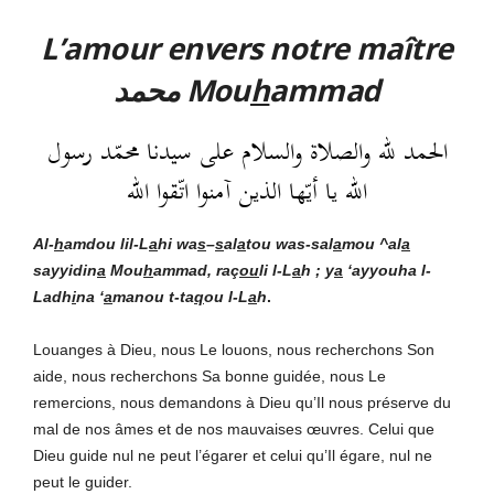
L’amour envers notre maître
محمد Mou
h
ammad
الحمد لله والصلاة والسلام على سيدنا محمّد رسول
الله يا أيّها الذين آمنوا اتّقوا الله
Al-
h
amdou lil-L
a
hi
wa
s
–
s
al
a
tou was-sal
a
mou ^al
a
sayyidin
a
Mou
h
ammad, raç
ou
li l-L
a
h ; y
a
‘ayyouha l-
Ladh
i
na ‘
a
manou t-ta
q
ou l-L
a
h
.
Louanges à Dieu, nous Le louons, nous recherchons Son
aide, nous recherchons Sa bonne guidée, nous Le
remercions, nous demandons à Dieu qu’Il nous préserve du
mal de nos âmes et de nos mauvaises œuvres. Celui que
Dieu guide nul ne peut l’égarer et celui qu’Il égare, nul ne
peut le guider.