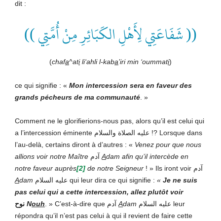
dit :
(( شَفَاعَتِي لِأَهْلِ الكَبَائِرِ مِنْ أُمَّتِي ))
(
chaf
a
^at
i
li‘ahli l-kab
a
’iri min ‘oummat
i
)
ce qui signifie : «
Mon intercession sera en faveur des
grands pécheurs de ma communauté
. »
Comment ne le glorifierions-nous pas, alors qu’il est celui qui
a l’intercession éminente عليه الصلاة والسلام !? Lorsque dans
l’au-delà, certains diront à d’autres : «
Venez pour que nous
allions voir notre Maître
آدم
A
dam afin qu’il intercède en
notre faveur auprès
[2]
de notre Seigneur
! » Ils iront voir آدم
A
dam
عليه السلام
qui leur dira ce qui signifie :
«
Je ne suis
pas celui qui a cette intercession,
allez plutôt voir
نوح
N
ouh
.
» C’est-à-dire que آدم
A
dam
عليه السلام
leur
répondra qu’il n’est pas celui à qui il revient de faire cette