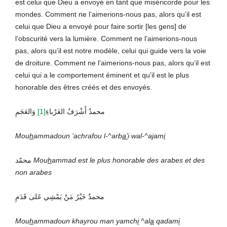
est celui que Dieu a envoyé en tant que miséricorde pour les
mondes. Comment ne l’aimerions-nous pas, alors qu’il est
celui que Dieu a envoyé pour faire sortir [les gens] de
l’obscurité vers la lumière. Comment ne l’aimerions-nous
pas, alors qu’il est notre modèle, celui qui guide vers la voie
de droiture. Comment ne l’aimerions-nous pas, alors qu’il est
celui qui a le comportement éminent et qu’il est le plus
honorable des êtres créés et des envoyés.
وَالعَجَمِ
[1]
محمدٌ أَشْرَفُ العَرْباءِ
Mou
h
ammadoun ‘achrafou l-^arb
a’
i wal-^a
j
am
i
محمّد
Mou
h
ammad
est le plus honorable des arabes et des
non arabes
محمدٌ خَيْرُ مَنْ يَمْشِي عَلى قَدَمِ
Mou
h
ammadoun khayrou man yamch
i
^al
a
qadam
i