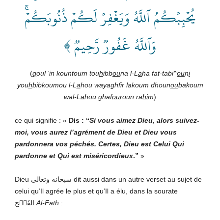
يُحۡبِبۡكُمُ ٱللَّهُ وَيَغۡفِرۡ لَكُمۡ ذُنُوبَكُمۡۚ
وَٱللَّهُ غَفُورٞ رَّحِيمٞ ﴾
(
q
oul ‘in kountoum tou
h
ibb
ou
na l-L
a
ha fat-tabi^
ou
n
i
you
h
bibkoumou l-L
a
hou wayaghfir lakoum dhou­n
ou
bakoum
wal-L
a
hou ghaf
ou
roun ra
hi
m
)
ce qui signifie : «
Dis : “
Si vous aimez Dieu, alors suivez-
moi, vous aurez l’agrément de Dieu et Dieu vous
pardonnera vos péchés. Certes, Dieu est Celui Qui
pardonne et Qui est miséricordieux
.”
»
Dieu سبحانه وتعالى
dit aussi dans un autre verset au sujet de
celui qu’Il agrée le plus et qu’Il a élu, dans la sourate
الفَتۡح
Al-Fat
h
: