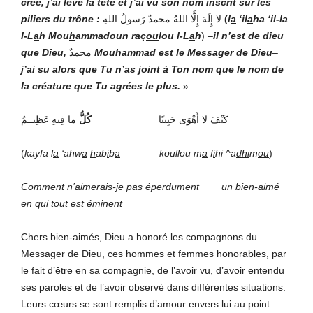
créé, j’ai levé la tête et j’ai vu son nom inscrit sur les
piliers du trône :
لا إِلَهَ إِلَّا اللهُ محمدٌ رَسولُ اللهِ
(
l
a
‘il
a
ha ‘il-la
l-L
a
h Mou
h
ammadoun raç
ou
lou l-L
a
h
)
–
il n’est de dieu
que
Dieu,
محمدٌ
Mou
h
ammad est le Messager de
Dieu
–
j’ai su alors que Tu n’as joint à Ton nom que le nom de
la créature que Tu agrées le plus.
»
كَيْفَ لا أَهْوَى حَبِيبًا
كُلُّ
ما فِيهِ عَظِيــمُ
(
kayfa l
a
‘ahw
a
h
ab
i
b
a
koullou m
a
f
i
hi ^a
dhi
m
ou
)
Comment n’aimerais-je pas éperdument un bien-aimé
en qui tout est éminent
Chers bien-aimés, Dieu a honoré les compagnons du
Messager de Dieu, ces hommes et femmes honorables, par
le fait d’être en sa compagnie, de l’avoir vu, d’avoir entendu
ses paroles et de l’avoir observé dans différentes situations.
Leurs cœurs se sont remplis d’amour envers lui au point