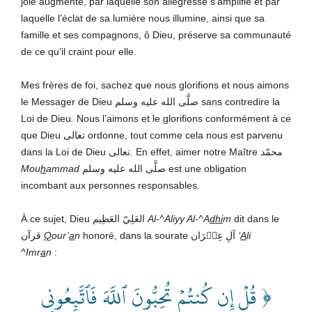
joie augmente, par laquelle son allégresse s’amplifie et par
laquelle l’éclat de sa lumière nous illumine, ainsi que sa
famille et ses compagnons, ô Dieu, préserve sa communauté
de ce qu’il craint pour elle.
Mes frères de foi, sachez que nous glorifions et nous aimons
le Messager de Dieu صلَّى الله عليه وسلم
sans contredire la
Loi de Dieu
.
Nous l’aimons et le glorifions conformément à ce
que Dieu تعالى
ordonne, tout comme cela nous est parvenu
dans la Loi de Dieu تعالى
.
En effet, aimer notre Maître محمّد
Mou
h
ammad
صلَّى الله عليه وسلم est une obligation
incombant aux personnes responsables
.
À ce sujet, Dieu العَلِيّ العَظِيم
Al-^Aliyy Al-^A
dhi
m
dit dans le
قرآن
Q
our’
a
n
honoré, dans la sourate آلِ عِمۡرَان
‘
A
li
^Imr
a
n
:
﴿ قُلۡ إِن كُنتُمۡ تُحِبُّونَ ٱللَّهَ فَٱتَّبِعُونِي