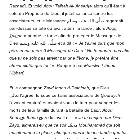
Rach
a
d
]. Et voici
Ab
ou
T
al
h
ah Al-‘An
sa
riyy
alors qu’il était à
côté du Prophète de Dieu, il jetait sa lance contre les
associateurs, et le Messager صلَّى الله عليه وسلم
regardait
par-dessus sa tête où avait atterri la lance ; alors
Ab
ou
T
al
h
ah
a bombé le torse afin de protéger le Messager de
Dieu صلَّى الله عليه وسلم et a dit : «
Je t’aime plus que mon
père et ma mère ô Messager de Dieu ! Ne te montre pas afin
que tu ne sois pas atteint par une flèche, je préfère être
atteint plutôt que toi ! »
[Rapporté par
Mouslim
/
Ibnou
H
ibb
a
n
].
Et le compagnon
Z
ayd Ibnou d-Dathinah,
que Dieu
تعالى l’agrée, lorsque certains associateurs de
Q
ouraych
l’avaient capturé et avaient voulu le tuer pour venger les
morts de leur famille durant la bataille de
Badr
,
Ab
ou
Soufy
a
n Ibnou
H
arb
lui avait dit : «
Je te conjure par Dieu,
Z
ayd, aimerais-tu que ce soit
محمّد
Mou
h
ammad
qui soit
maintenant à ta place, afin que nous le tuions tandis que toi