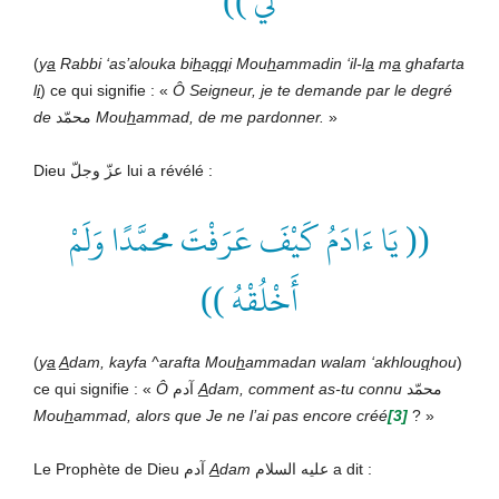
لي ))
(
y
a
Rabbi ‘as’alouka bi
h
a
qq
i Mou
h
ammadin ‘il-l
a
m
a
ghafarta
l
i
) ce qui signifie : «
Ô Seigneur, je te demande par le degré
de
محمّد
Mou
h
ammad, de me pardonner.
»
Dieu عزّ وجلّ lui a révélé :
(( يَا ءَادَمُ كَيْفَ عَرَفْتَ محمَّدًا وَلَمْ
أَخْلُقْهُ ))
(
y
a
A
dam, kayfa ^arafta Mou
h
ammadan walam ‘akhlou
q
hou
)
ce qui signifie : «
Ô
آدم
A
dam, comment as-tu connu
محمّد
Mou
h
ammad, alors que Je ne l’ai pas encore créé
[3]
?
»
Le Prophète de Dieu آدم
A
dam
عليه السلام a dit :