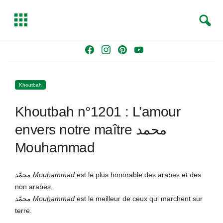
S
T
e
o
a
g
Skip
F
I
P
Y
r
g
to
a
n
i
o
c
l
content
c
s
n
u
h
e
Khoutbah
e
t
t
T
b
a
e
u
Khoutbah n°1201 : L’amour
o
g
r
b
o
r
e
e
envers notre maître محمد
k
a
s
Mouhammad
m
t
محمّد
Mou
h
ammad
est le plus honorable des arabes et des
non arabes,
محمّد
Mou
h
ammad
est le meilleur de ceux qui marchent sur
terre.