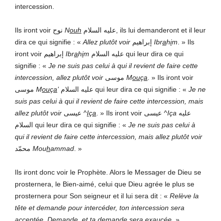
intercession.
Ils iront voir نوح
N
ouh
عليه السلام, ils lui demanderont et il leur
dira ce qui signifie : «
Allez plutôt voir
إبراهيم
Ibr
a
h
i
m
.
» Ils
iront voir إبراهيم
Ibr
a
h
i
m
عليه السلام qui leur dira ce qui
signifie : «
Je ne suis pas celui
à qui il revient de faire cette
intercession, allez plutôt voir
موسى
M
ou
ç
a
. » Ils iront voir
موسى
M
ou
ç
a
’
عليه السلام qui leur dira ce qui signifie : «
Je ne
suis pas celui à qui il revient de faire cette intercession, mais
allez plutôt voir
عيسى
^
I
ç
a
.
» Ils iront voir عيسى
^
Iça
عليه
السلام qui leur dira ce qui signifie : «
Je ne suis pas celui à
qui il revient de faire cette intercession, mais allez plutôt voir
محمّد
Mou
h
ammad
.
»
Ils iront donc voir le Prophète. Alors le Messager de Dieu se
prosternera, le Bien-aimé, celui que Dieu agrée le plus se
prosternera pour Son seigneur et il lui sera dit : «
Relève la
tête et demande pour intercéder, ton intercession sera
acceptée. Demande, et ta demande sera exaucée.
»