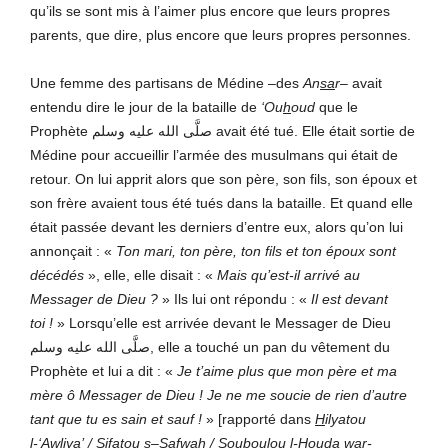
qu’ils se sont mis à l’aimer plus encore que leurs propres
parents, que dire, plus encore que leurs propres personnes.
Une femme des partisans de Médine –des
An
sa
r
– avait
entendu dire le jour de la bataille de
‘Ou
h
oud
que le
Prophète صلَّى الله عليه وسلم avait été tué. Elle était sortie de
Médine pour accueillir l’armée des musulmans qui était de
retour. On lui apprit alors que son père, son fils, son époux et
son frère avaient tous été tués dans la bataille. Et quand elle
était passée devant les derniers d’entre eux, alors qu’on lui
annonçait : «
Ton mari, ton père, ton fils et ton époux sont
décédés
», elle, elle disait : «
Mais
qu’est-il arrivé au
Messager de Dieu ?
» Ils lui ont répondu : «
Il est devant
toi !
» Lorsqu’elle est arrivée devant le Messager de Dieu
صلَّى الله عليه وسلم, elle a touché un pan du vêtement du
Prophète et lui a dit : «
Je t’aime plus que mon père et ma
mère ô Messager de Dieu ! Je ne me soucie de rien d’autre
tant que tu es sain et sauf !
» [rapporté dans
H
ilyatou
l-‘Awliy
a
’ /
S
ifatou
s
–
S
afwah / Souboulou l-Houd
a
war-