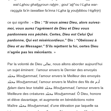
wal-L
a
hou ghaf
ou
roun ra
hi
m ;
q
oul ‘a
ti
^ou l-L
a
ha war-
raç
ou
la fa’in tawallaw fa’inna l-L
a
ha l
a
you
h
ibbou l-k
a
fir
i
n
)
ce qui signifie : «
Dis : “
Si vous aimez Dieu, alors suivez-
moi, vous aurez l’agrément de Dieu et Dieu vous
pardonnera vos péchés. Certes, Dieu est Celui Qui
pardonne, Qui est miséricordieux
.” Dis : “
Obéissez à
Dieu et au Messager
.
”
S’ils rejettent la foi, certes Dieu
n’agrée pas les mécréants
.
»
Par la volonté de Dieu تعالى, nous allons aborder aujourd’hui
un sujet éminent : l’amour envers le Dernier des envoyés
محمّد
Mou
h
ammad
, l’amour envers le Meilleur des envoyés
محمّد
Mou
h
ammad
, l’amour envers le Maître des fils de آدم
A
dam
dans leur totalité محمّد
Mou
h
ammad
, l’amour envers la
Meilleure des créatures محمّد
Mou
h
ammad
. Ô Dieu, honore
et élève davantage, et augmente en bénédictions notre
Maître محمّد
Mou
h
ammad
, d’une élévation par laquelle sa