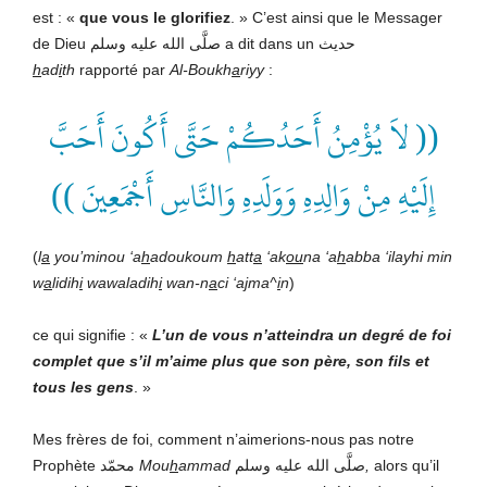
est : «
que vous le glorifiez
. » C’est ainsi que le Messager
de Dieu صلَّى الله عليه وسلم a dit dans un حديث
h
ad
i
th
rapporté par
Al-Boukh
a
riyy
:
(( لاَ يُؤْمِنُ أَحَدُكُمْ حَتَّى أَكُونَ أَحَبَّ
إِلَيْهِ مِنْ وَالِدِهِ وَوَلَدِهِ وَالنَّاسِ أَجْمَعِينَ ))
(
l
a
you’minou ‘a
h
adoukoum
h
att
a
‘ak
ou
na ‘a
h
abba ‘ilayhi min
w
a
lidih
i
wawaladih
i
wan-n
a
ci ‘a
j
ma^
i
n
)
ce qui signifie : «
L’un de vous n’atteindra un degré de foi
complet que s’il m’aime plus que son père, son fils et
tous les gens
. »
Mes frères de foi, comment n’aimerions-nous pas notre
Prophète محمّد
Mou
h
ammad
صلَّى الله عليه وسلم
,
alors qu’il