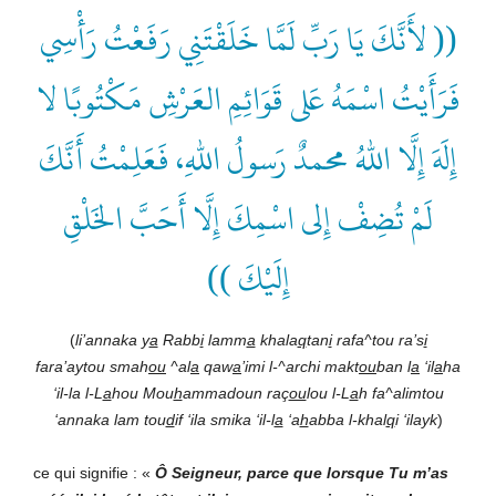
(( لأَنَّكَ يَا رَبِّ لَمَّا خَلَقْتَنِي رَفَعْتُ رَأْسِي
فَرَأَيْتُ اسْمَهُ عَلى قَوَائِمِ العَرْشِ مَكْتُوبًا لا
إِلَهَ إِلَّا اللهُ محمدٌ رَسولُ اللهِ، فَعَلِمْتُ أَنَّكَ
لَمْ تُضِفْ إِلى اسْمِكَ إِلَّا أَحَبَّ الخَلْقِ
إِلَيْكَ ))
(
li’annaka y
a
Rabb
i
lamm
a
khala
q
tan
i
rafa^tou ra’s
i
fara’aytou smah
ou
^al
a
qaw
a
’imi l-^archi makt
ou
ban l
a
‘il
a
ha
‘il-la l-L
a
hou Mou
h
ammadoun raç
ou
lou l-L
a
h fa^alimtou
‘annaka lam tou
d
if ‘ila smika ‘il-l
a
‘a
h
abba l-khal
q
i ‘ilayk
)
ce qui signifie : «
Ô Seigneur, parce que lorsque Tu m’as