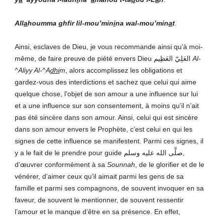
All
a
houmma ghfir lil-mou’min
i
na wal-mou’min
a
t
.
Ainsi, esclaves de Dieu, je vous recommande ainsi qu’à moi-
même, de faire preuve de piété envers Dieu العَلِيّ العَظِيم
Al-
^Aliyy Al-^A
dhi
m
, alors accomplissez les obligations et
gardez-vous des interdictions et sachez que celui qui aime
quelque chose, l’objet de son amour a une influence sur lui
et a une influence sur son consentement, à moins qu’il n’ait
pas été sincère dans son amour. Ainsi, celui qui est sincère
dans son amour envers le Prophète, c’est celui en qui les
signes de cette influence se manifestent. Parmi ces signes, il
y a le fait de le prendre pour guide صلَّى الله عليه وسلم,
d’œuvrer conformément à sa
Sounnah
, de le glorifier et de le
vénérer, d’aimer ceux qu’il aimait parmi les gens de sa
famille et parmi ses compagnons, de souvent invoquer en sa
faveur, de souvent le mentionner, de souvent ressentir
l’amour et le manque d’être en sa présence. En effet,