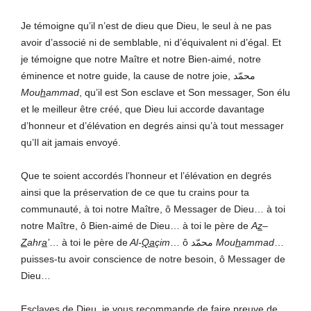
Je témoigne qu’il n’est de dieu que Dieu, le seul à ne pas
avoir d’associé ni de semblable, ni d’équivalent ni d’égal. Et
je témoigne que notre Maître et notre Bien-aimé, notre
éminence et notre guide, la cause de notre joie, محمّد
Mou
h
ammad
, qu’il est Son esclave et Son messager, Son élu
et le meilleur être créé, que Dieu lui accorde davantage
d’honneur et d’élévation en degrés ainsi qu’à tout messager
qu’Il ait jamais envoyé.
Que te soient accordés l’honneur et l’élévation en degrés
ainsi que la préservation de ce que tu crains pour ta
communauté, à toi notre Maître, ô Messager de Dieu… à toi
notre Maître, ô Bien-aimé de Dieu… à toi le père de
A
z
–
Z
ahr
a
’
… à toi le père de
Al-
Qa
çim
… ô محمّد
Mou
h
ammad
…
puisses-tu avoir conscience de notre besoin, ô Messager de
Dieu…
Esclaves de Dieu, je vous recommande de faire preuve de