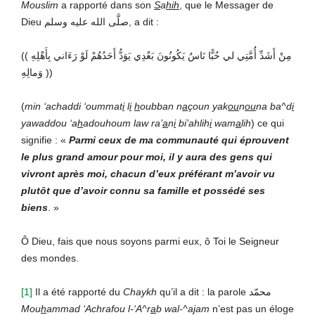
Mouslim
a rapporté dans son
S
a
hih
, que le Messager de
Dieu صلَّى الله عليه وسلم, a dit :
(( مِنْ أَشَدِّ أُمَّتِي لي حُبًّا نَاسٌ يَكُونُونَ بَعْدِي يَوَدُّ أَحَدُهُمْ لَوْ رَءَاني بِأَهْلِهِ
وَمالِهِ ))
(
min ‘achaddi ‘oummat
i
l
i
h
oubban n
a
çoun yak
ou
n
ou
na ba^d
i
yawaddou ‘a
h
adouhoum law ra’
a
n
i
bi’ahlih
i
wam
a
lih
) ce qui
signifie : «
Parmi ceux de ma communauté qui éprouvent
le plus grand amour pour moi, il y aura des gens qui
vivront après moi, chacun d’eux préférant m’avoir vu
plutôt que d’avoir connu sa famille et possédé ses
biens
. »
Ô Dieu, fais que nous soyons parmi eux, ô Toi le Seigneur
des mondes.
[1]
Il a été rapporté du
Chaykh
qu’il a dit : la parole محمّد
Mou
h
ammad ‘Achrafou l-‘A^r
a
b wal-^a
j
am
n’est pas un éloge