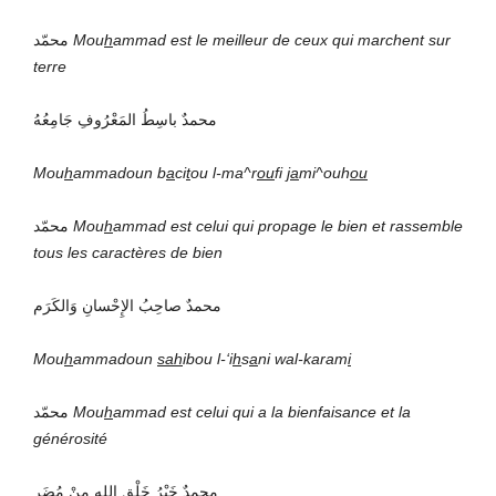
محمّد
Mou
h
ammad
est le meilleur de ceux qui marchent sur
terre
محمدٌ باسِطُ المَعْرُوفِ جَامِعُهُ
Mou
h
ammadoun b
a
ci
t
ou l-ma^r
ou
fi
ja
mi^ouh
ou
محمّد
Mou
h
ammad
est celui qui propage le bien et rassemble
tous les caractères de bien
محمدٌ صاحِبُ الإِحْسانِ وَالكَرَم
Mou
h
ammadoun
sah
ibou l-‘i
h
s
a
ni wal-karam
i
محمّد
Mou
h
ammad
est celui qui a la bienfaisance et la
générosité
محمدٌ خَيْرُ خَلْقِ اللهِ مِنْ مُضَرِ