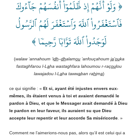
﴿ وَلَوۡ أَنَّهُمۡ إِذ ظَّلَمُوٓاْ أَنفُسَهُمۡ جَآءُوكَ
فَٱسۡتَغۡفَرُواْ ٱللَّهَ وَٱسۡتَغۡفَرَ لَهُمُ ٱلرَّسُولُ
لَوَجَدُواْ ٱللَّهَ تَوَّابٗا رَّحِيمٗا ﴾
(
walaw ‘annahoum ‘i
dh
–
dh
alam
ou
‘anfouçahoum
ja
’
ou
ka
fastaghfarou l-L
a
ha wastaghfara lahoumou r-raç
ou
lou
lawa
j
adou l-L
a
ha taww
a
ban ra
hi
m
a
)
ce qui signifie : «
Et si, ayant été injustes envers eux-
mêmes, ils étaient venus à toi et avaient demandé le
pardon à Dieu
,
et que le Messager avait demandé à Dieu
le pardon en leur faveur, ils auraient su que Dieu
accepte leur repentir et leur accorde Sa miséricorde
. »
Comment ne l’aimerions-nous pas, alors qu’il est celui qui a