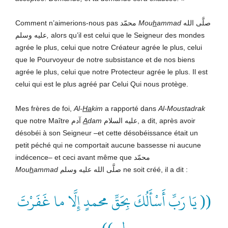
Comment n’aimerions-nous pas محمّد
Mou
h
ammad
صلَّى الله
عليه وسلم
,
alors qu’il est celui que le Seigneur des mondes
agrée le plus, celui que notre Créateur agrée le plus, celui
que le Pourvoyeur de notre subsistance et de nos biens
agrée le plus, celui que notre Protecteur agrée le plus. Il est
celui qui est le plus agréé par Celui Qui nous protège.
Mes frères de foi,
Al-
Ha
kim
a rapporté dans
Al-Moustadrak
que notre Maître آدم
A
dam
عليه السلام, a dit, après avoir
désobéi à son Seigneur –et cette désobéissance était un
petit péché qui ne comportait aucune bassesse ni aucune
indécence– et ceci avant même que محمّد
Mou
h
ammad
صلَّى الله عليه وسلم ne soit créé, il a dit :
(( يَا رَبِّ أَسْأَلُكَ بِحَقِّ محمدٍ إِلَّا ما غَفَرْتَ