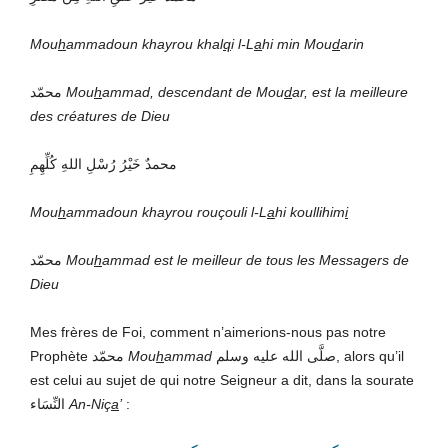
Mou
h
ammadoun khayrou khal
q
i l-L
a
hi min Mou
d
arin
محمّد
Mou
h
ammad
, descendant de Mou
d
ar, est la meilleure
des créatures de Dieu
محمدٌ خَيْرُ رُسْلِ اللهِ كُلِّهِمِ
Mou
h
ammadoun khayrou rouçouli l-L
a
hi koullihim
i
محمّد
Mou
h
ammad
est le meilleur de tous les Messagers de
Dieu
Mes frères de Foi, comment n’aimerions-nous pas notre
Prophète محمّد
Mou
h
ammad
صلَّى الله عليه وسلم, alors qu’il
est celui au sujet de qui notre Seigneur a dit, dans la sourate
النِّسَاء
An-Niç
a
’
: