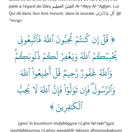
piété à l’égard de Dieu العَلِيّ العَظِيم
Al-^Aliyy Al-^A
dhi
m
, Lui
Qui dit dans Son livre honoré, dans la sourate آلِ عِمۡرَان
‘
A
li
^Imr
a
n
:
﴿ قُلۡ إِن كُنتُمۡ تُحِبُّونَ ٱللَّهَ فَٱتَّبِعُونِي
يُحۡبِبۡكُمُ ٱللَّهُ وَيَغۡفِرۡ لَكُمۡ ذُنُوبَكُمۡۚ
وَٱللَّهُ غَفُورٞ رَّحِيمٞ قُلۡ أَطِيعُواْ ٱللَّهَ
وَٱلرَّسُولَۖ فَإِن تَوَلَّوۡاْ فَإِنَّ ٱللَّهَ لَا يُحِبُّ
ٱلۡكَٰفِرِينَ ﴾
(
q
oul ‘in kountoum tou
h
ibb
ou
na l-L
a
ha fat-tabi^
ou
n
i
you
h
bibkoumou l-L
a
hou wayaghfir lakoum dhou­n
ou
bakoum