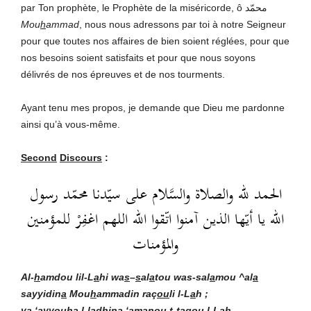
par Ton prophète, le Prophète de la miséricorde, ô محمّد
Mou
h
ammad
, nous nous adressons par toi à notre Seigneur
pour que toutes nos affaires de bien soient réglées, pour que
nos besoins soient satisfaits et pour que nous soyons
délivrés de nos épreuves et de nos tourments.
Ayant tenu mes propos, je demande que Dieu me pardonne
ainsi qu’à vous-même.
Second
Discours
:
الحمد لله والصلاة والسَّلام على سيّدنا محمّد رسول
الله يا أيّها الذين آمنوا اتّقوا الله اللهم اغفِرْ للمؤمنين
والمؤمنات
Al-
h
amdou lil-L
a
hi wa
s
–
s
al
a
tou was-sal
a
mou ^al
a
sayyidin
a
Mou
h
ammadin
raç
ou
li l-L
a
h ;
y
a
‘ayyouha l-ladh
i
na ‘
a
manou t-ta
q
ou l-L
a
h
.