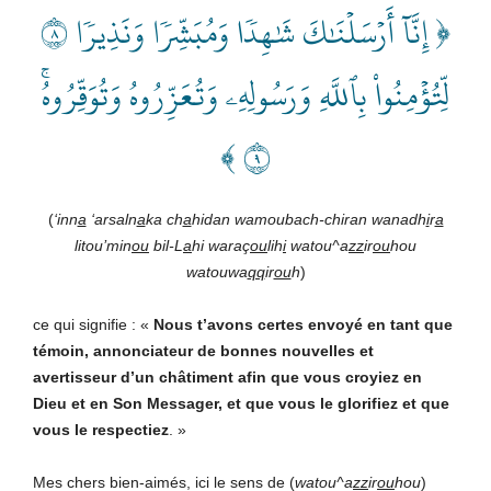
﴿ إِنَّآ أَرۡسَلۡنَٰكَ شَٰهِدٗا وَمُبَشِّرٗا وَنَذِيرٗا ٨
لِّتُؤۡمِنُواْ بِٱللَّهِ وَرَسُولِهِۦ وَتُعَزِّرُوهُ وَتُوَقِّرُوهُۚ
٩ ﴾
(
‘inn
a
‘arsaln
a
ka ch
a
hidan wamoubach-chiran wanadh
i
r
a
litou’min
ou
bil-L
a
hi waraç
ou
lih
i
watou^a
zz
ir
ou
hou
watouwa
qq
ir
ou
h
)
ce qui signifie : «
Nous t’avons certes envoyé en tant que
témoin, annonciateur de bonnes nouvelles et
avertisseur d’un châtiment afin que vous croyiez en
Dieu et en Son Messager, et que vous le glorifiez et que
vous le respectiez
. »
Mes chers bien-aimés, ici le sens de (
watou^a
zz
ir
ou
hou
)