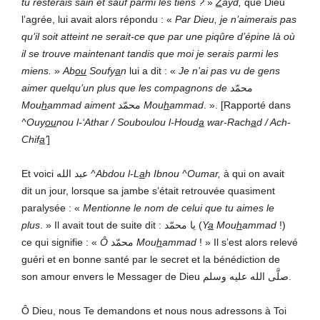
tu resterais sain et sauf parmi les tiens ?
»
Z
ayd,
que Dieu
l’agrée, lui avait alors répondu : «
Par Dieu, je n’aimerais pas
qu’il soit atteint ne serait-ce que par une piqûre d’épine là où
il se trouve maintenant tandis que moi je serais parmi les
miens.
»
Ab
ou
Soufy
a
n
lui a dit : «
Je n’ai pas vu de gens
aimer quelqu’un plus que les compagnons de
محمّد
Mou
h
ammad
aiment
محمّد
Mou
h
ammad
. ». [Rapporté dans
^Ouy
ou
nou l-‘Athar
/ Souboulou l-Houd
a
war-Rach
a
d / Ach-
Chif
a
’
]
Et voici عبد الله
^Abdou l-L
a
h Ibnou ^Oumar,
à qui on avait
dit un jour, lorsque sa jambe s’était retrouvée quasiment
paralysée : «
Mentionne le nom de celui que tu aimes le
plus
. » Il avait tout de suite dit : يا محمّد (
Y
a
Mou
h
ammad
!)
ce qui signifie : «
Ô
محمّد
Mou
h
ammad
! » Il s’est alors relevé
guéri et en bonne santé par le secret et la bénédiction de
son amour envers le Messager de Dieu صلَّى الله عليه وسلم.
Ô Dieu, nous Te demandons et nous nous adressons à Toi