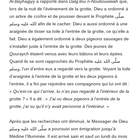
Al-Bayha
q
iyy
a rapporté dans
Dal
a
’ilou n-Noubouwwah
que,
lors de la nuit de l’évènement de la grotte, Dieu a ordonné à
un arbre de croître et de pousser devant le Prophète صلَّى
الله عليه وسلم afin de le cacher. Dieu a aussi ordonné à une
araignée de tisser sa toile à l’entrée de la grotte, ce qu’elle a
fait. Dieu a également ordonné à deux pigeons sauvages de
s’installer juste à l’entrée de la grotte. Des jeunes de
Q
ouraych
étaient venus avec leurs bâtons et leurs épées.
Quand ils se sont rapprochés du Prophète صلَّى الله عليه
وسلم, l’un d’entre eux a regardé vers la grotte. Voyant la toile
d’araignée à l’entrée de la grotte et les deux pigeons à
l’entrée, il a fini par rejoindre ses compagnons qui lui ont dit :
«
Qu’est-ce qui t’arrive, tu n’as pas regardé à l’intérieur de la
grotte ?
» Il a dit : «
J’ai vu deux pigeons à l’entrée de la
grotte, j’ai su qu’il n’y avait personne à l’intérieur.
»
Après que les recherches ont diminué, le Messager de Dieu
صلَّى الله عليه وسلم a poursuivi son émigration jusqu’à
Médine l’Illuminée. Il est arrivé sain et sauf un lundi du mois