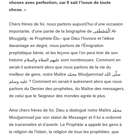
choses avec perfection, car Il sait l’issue de toute
chose
.
»
Chers frères de foi, nous parlons aujourd’hui d’une occasion
importante, d’une partie de la biographie de الْمُصْطَفَى
Al-
Mou
st
af
a
–le Prophète Élu– que Dieu l’honore et l’élève
davantage en degré, nous parlons de l’Émigration
prophétique bénie, et les leçons que l’on peut tirer de son
histoire عليهم الصلاة والسلام sont nombreuses. Comment en
serait-il autrement alors que nous parlons de la vie du
meilleur de gens, notre Maître محمّد
Mou
h
ammad
صلَّى الله
عليه وسلم ? Comment en serait-il autrement alors que nous
parlons du Dernier des prophètes, du Maître des messagers,
de celui que le Seigneur des mondes agrée le plus.
Ainsi chers frères de foi, Dieu a distingué notre Maître محمّد
Mou
h
ammad
par son statut de Messager et Il lui a ordonné
de transmettre et d’avertir. Le Prophète a appelé les gens à
la religion de l’Islam, la religion de tous les prophètes, que