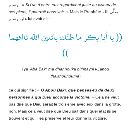
وسلم : «
Si l’un d’entre eux regardaient juste au niveau de
ses pieds, il pourrait nous voir
.
» Mais le Prophète صلَّى الله
عليه وسلم lui avait dit :
(( يا أبا بكر ما ظنّك باثنين الله ثالثهما
))
(
y
a
‘Ab
a
Bakr m
a
dh
annouka bithnayni l-L
a
hou
th
a
lithouhoum
a
)
ce qui signifie : «
Ô Ab
ou
Bakr, que penses-tu de deux
personnes à qui
Dieu accorde la victoire.
» Cela ne veut
pas dire que Dieu serait le troisième avec eux dans la grotte,
non. Mais cela veut dire que Dieu sait dans quel état ils se
trouvent et qu’Il les préserve et leur donne la victoire.