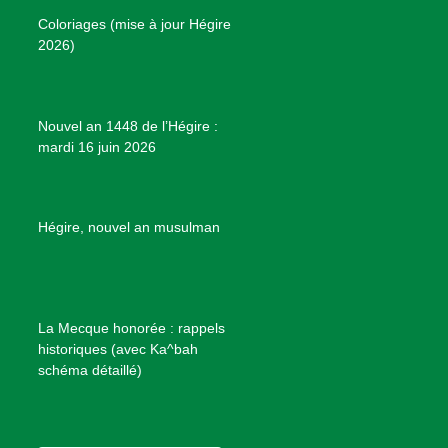
o
r
e
e
P
Coloriages (mise à jour Hégire
k
a
s
r
2026)
m
t
o
j
e
Nouvel an 1448 de l’Hégire :
t
mardi 16 juin 2026
s
d
e
B
Hégire, nouvel an musulman
i
e
n
f
La Mecque honorée : rappels
a
historiques (avec Ka^bah
i
schéma détaillé)
s
a
n