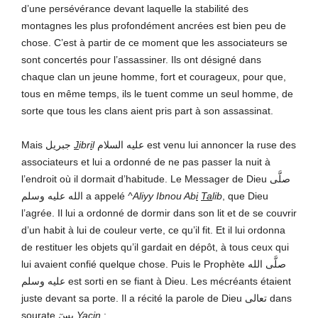
d’une persévérance devant laquelle la stabilité des
montagnes les plus profondément ancrées est bien peu de
chose. C’est à partir de ce moment que les associateurs se
sont concertés pour l’assassiner. Ils ont désigné dans
chaque clan un jeune homme, fort et courageux, pour que,
tous en même temps, ils le tuent comme un seul homme, de
sorte que tous les clans aient pris part à son assassinat.
Mais جبريل
J
ibr
i
l
عليه السلام est venu lui annoncer la ruse des
associateurs et lui a ordonné de ne pas passer la nuit à
l’endroit où il dormait d’habitude. Le Messager de Dieu صلَّى
الله عليه وسلم a appelé
^Aliyy Ibnou Ab
i
Ta
lib
, que Dieu
l’agrée. Il lui a ordonné de dormir dans son lit et de se couvrir
d’un habit à lui de couleur verte, ce qu’il fit. Et il lui ordonna
de restituer les objets qu’il gardait en dépôt, à tous ceux qui
lui avaient confié quelque chose. Puis le Prophète صلَّى الله
عليه وسلم est sorti en se fiant à Dieu. Les mécréants étaient
juste devant sa porte. Il a récité la parole de Dieu تعالى dans
sourate يسٓ
Y
a
ç
i
n
: