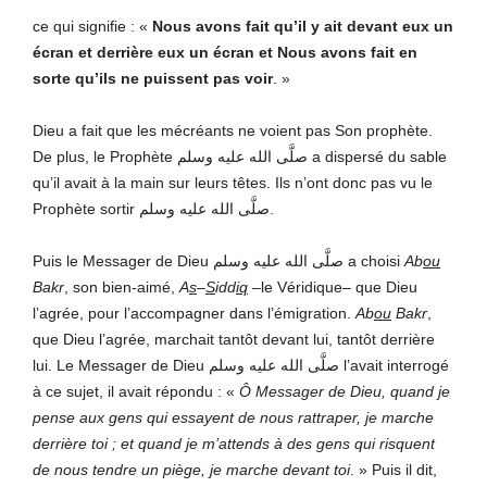
ce qui signifie : «
Nous avons fait qu’il y ait devant eux un
écran et derrière eux un écran et Nous avons fait en
sorte qu’ils ne puissent pas voir
. »
Dieu a fait que les mécréants ne voient pas Son prophète.
De plus, le Prophète صلَّى الله عليه وسلم a dispersé du sable
qu’il avait à la main sur leurs têtes. Ils n’ont donc pas vu le
Prophète sortir صلَّى الله عليه وسلم.
Puis le Messager de Dieu صلَّى الله عليه وسلم a choisi
Ab
ou
Bakr
, son bien-aimé,
A
s
–
S
idd
iq
–le Véridique– que Dieu
l’agrée, pour l’accompagner dans l’émigration.
Ab
ou
Bakr
,
que Dieu l’agrée, marchait tantôt devant lui, tantôt derrière
lui. Le Messager de Dieu صلَّى الله عليه وسلم l’avait interrogé
à ce sujet, il avait répondu : «
Ô Messager de
Dieu, quand je
pense aux gens qui essayent de nous rattraper, je marche
derrière toi ; et quand je m’attends à des gens qui risquent
de nous tendre un piège, je marche devant toi
. » Puis il dit,