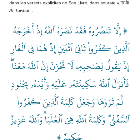
dans les versets explicites de Son Livre, dans sourate التَّوۡبَة
At-Tawbah
:
﴿ إِلَّا تَنصُرُوهُ فَقَدۡ نَصَرَهُ ٱللَّهُ إِذۡ أَخۡرَجَهُ
ٱلَّذِينَ كَفَرُواْ ثَانِيَ ٱثۡنَيۡنِ إِذۡ هُمَا فِي ٱلۡغَارِ
إِذۡ يَقُولُ لِصَٰحِبِهِۦ لَا تَحۡزَنۡ إِنَّ ٱللَّهَ مَعَنَاۖ
فَأَنزَلَ ٱللَّهُ سَكِينَتَهُۥ عَلَيۡهِ وَأَيَّدَهُۥ بِجُنُودٖ
لَّمۡ تَرَوۡهَا وَجَعَلَ كَلِمَةَ ٱلَّذِينَ كَفَرُواْ
ٱلسُّفۡلَىٰۗ وَكَلِمَةُ ٱللَّهِ هِيَ ٱلۡعُلۡيَاۗ وَٱللَّهُ عَزِيزٌ
حَكِيمٌ ﴾