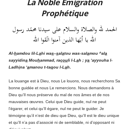
La Noble Émigration
Prophétique
الحمد لله والصلاة والسلام على سيدنا محمّد رسول
الله يا أيّها الذين آمنوا اتّقوا الله
Al-
h
amdou lil-L
a
hi
wa
s
–
s
al
a
tou was-sal
a
mou ^al
a
sayyidin
a
Mou
h
ammad, raç
ou
li l-L
a
h ; y
a
‘ayyouha l-
Ladh
i
na ‘
a
manou t-ta
q
ou l-L
a
h
.
La louange est à Dieu, nous Le louons, nous recherchons Sa
bonne guidée et nous Le remercions. Nous demandons à
Dieu qu’Il nous préserve du mal de nos âmes et de nos
mauvaises œuvres. Celui que Dieu guide, nul ne peut
l’égarer, et celui qu’Il égare, nul ne peut le guider. Je
témoigne qu’il n’est de dieu que Dieu, qu’Il est le dieu unique
et qu’Il n’a pas d’associé ni de semblable, ni d’opposant ni