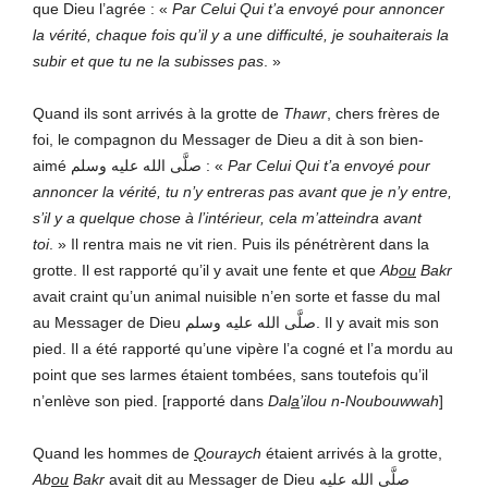
que Dieu l’agrée : «
Par Celui Qui t’a envoyé pour annoncer
la vérité, chaque fois qu’il y a une difficulté, je souhaiterais la
subir et que tu ne la subisses pas
. »
Quand ils sont arrivés à la grotte de
Thawr
, chers frères de
foi, le compagnon du Messager de Dieu a dit à son bien-
aimé صلَّى الله عليه وسلم : «
Par Celui Qui t’a envoyé pour
annoncer la vérité, tu n’y entreras pas avant que je n’y entre,
s’il y a quelque chose à l’intérieur, cela m’atteindra avant
toi
. » Il rentra mais ne vit rien. Puis ils pénétrèrent dans la
grotte. Il est rapporté qu’il y avait une fente et que
Ab
ou
Bakr
avait craint qu’un animal nuisible n’en sorte et fasse du mal
au Messager de Dieu صلَّى الله عليه وسلم. Il y avait mis son
pied. Il a été rapporté qu’une vipère l’a cogné et l’a mordu au
point que ses larmes étaient tombées, sans toutefois qu’il
n’enlève son pied. [rapporté dans
Dal
a
’ilou n-Noubouwwah
]
Quand les hommes de
Q
ouraych
étaient arrivés à la grotte,
Ab
ou
Bakr
avait dit au Messager de Dieu صلَّى الله عليه