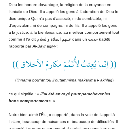
Dieu les honore davantage, la religion de la croyance en
l’unicité de Dieu. Il a appelé les gens à l’adoration de Dieu le
dieu unique Qui n’a pas d’associé, ni de semblable, ni
d’équivalent, ni de compagne, ni de fils. Il a appelé les gens
à la justice, à la bienfaisance, au meilleur comportement tout
comme il l’a dit عليهم الصلاة والسلام dans un حديث
h
ad
i
th
rapporté par
Al-Bayha
q
iyy
:
(( إنّما بُعِثتُ لأُتَمِّمَ مكارمَ الأخلاق ))
(
‘innam
a
bou^ithtou li’outammima mak
a
rima l-‘akhl
aq
)
ce qui signifie : «
J’ai été envoyé pour parachever les
bons comportements
.
»
Notre bien-aimé l’Élu, a supporté, dans la voie de l’appel à
l’Islam, beaucoup de nuisances et beaucoup de difficultés. Il
a appelé les gens ouvertement, il parlait aux gens lors des