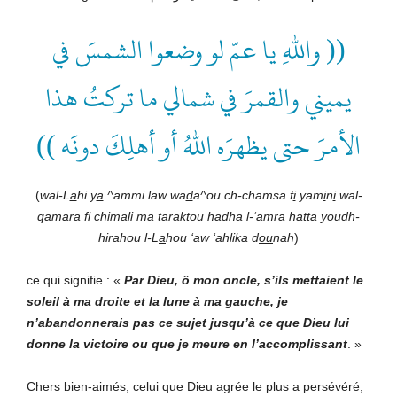
(( واللهِ يا عمّ لو وضعوا الشمسَ في
يميني والقمرَ في شمالي ما تركتُ هذا
الأمرَ حتى يظهرَه اللهُ أو أهلِكَ دونَه ))
(
wal-L
a
hi y
a
^ammi law wa
d
a^ou ch-chamsa f
i
yam
i
n
i
wal-
q
amara f
i
chim
a
l
i
m
a
taraktou h
a
dha l-‘amra
h
att
a
you
dh
-
hirahou l-L
a
hou ‘aw ‘ahlika d
ou
nah
)
ce qui signifie : «
Par Dieu, ô mon oncle, s’ils mettaient le
soleil à ma droite et la lune à ma gauche, je
n’abandonnerais pas ce sujet jusqu’à ce que Dieu lui
donne la victoire ou que je meure en l’accomplissant
. »
Chers bien-aimés, celui que Dieu agrée le plus a persévéré,