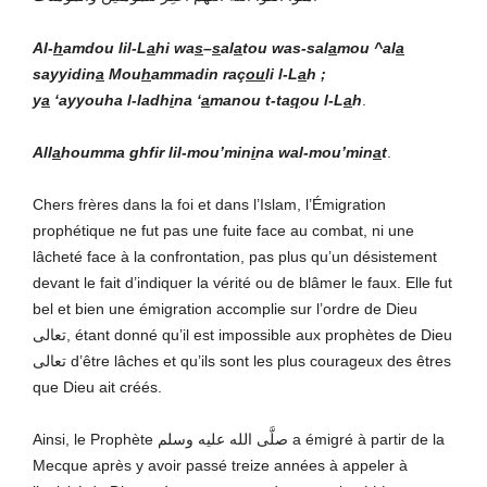
Al-
h
amdou lil-L
a
hi wa
s
–
s
al
a
tou was-sal
a
mou ^al
a
sayyidin
a
Mou
h
ammadin raç
ou
li l-L
a
h ;
y
a
‘ayyouha l-ladh
i
na ‘
a
manou t-ta
q
ou l-L
a
h
.
All
a
houmma ghfir lil-mou’min
i
na wal-mou’min
a
t
.
Chers frères dans la foi et dans l’Islam, l’Émigration
prophétique ne fut pas une fuite face au combat, ni une
lâcheté face à la confrontation, pas plus qu’un désistement
devant le fait d’indiquer la vérité ou de blâmer le faux. Elle fut
bel et bien une émigration accomplie sur l’ordre de Dieu
تعالى, étant donné qu’il est impossible aux prophètes de Dieu
تعالى d’être lâches et qu’ils sont les plus courageux des êtres
que Dieu ait créés.
Ainsi, le Prophète صلَّى الله عليه وسلم a émigré à partir de la
Mecque après y avoir passé treize années à appeler à