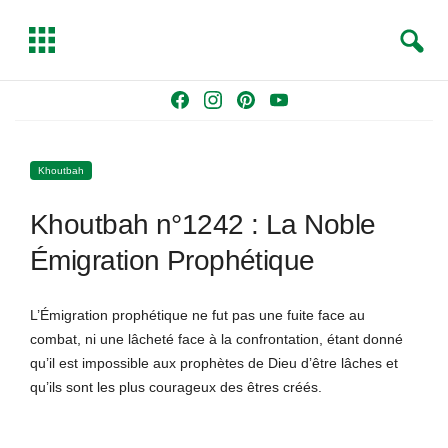
S
T
e
o
a
g
Skip
F
I
P
Y
r
g
to
a
n
i
o
c
l
content
c
s
n
u
h
e
Khoutbah
e
t
t
T
b
a
e
u
Khoutbah n°1242 : La Noble
o
g
r
b
o
r
e
e
Émigration Prophétique
k
a
s
m
t
L’Émigration prophétique ne fut pas une fuite face au
combat, ni une lâcheté face à la confrontation, étant donné
qu’il est impossible aux prophètes de Dieu d’être lâches et
qu’ils sont les plus courageux des êtres créés.