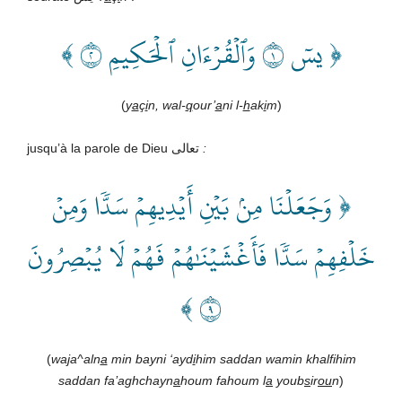
﴿ يسٓ ١ وَٱلۡقُرۡءَانِ ٱلۡحَكِيمِ ٢ ﴾
(
y
a
ç
i
n, wal-
q
our’
a
ni l-
h
ak
i
m
)
jusqu’à la parole de Dieu تعالى
:
﴿ وَجَعَلۡنَا مِنۢ بَيۡنِ أَيۡدِيهِمۡ سَدّٗا وَمِنۡ
خَلۡفِهِمۡ سَدّٗا فَأَغۡشَيۡنَٰهُمۡ فَهُمۡ لَا يُبۡصِرُونَ
٩ ﴾
(
waja^aln
a
min bayni ‘ayd
i
him saddan wamin khalfihim
saddan fa’aghchayn
a
houm fahoum l
a
youb
s
ir
ou
n
)