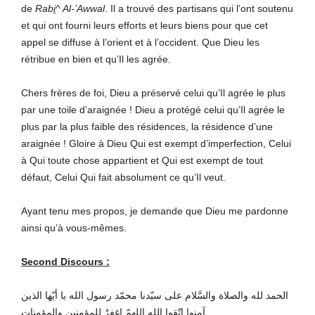
de
Rab
i
^ Al-’Awwal
. Il a trouvé des partisans qui l’ont soutenu
et qui ont fourni leurs efforts et leurs biens pour que cet
appel se diffuse à l’orient et à l’occident. Que Dieu les
rétribue en bien et qu’Il les agrée.
Chers frères de foi, Dieu a préservé celui qu’Il agrée le plus
par une toile d’araignée ! Dieu a protégé celui qu’Il agrée le
plus par la plus faible des résidences, la résidence d’une
araignée ! Gloire à Dieu Qui est exempt d’imperfection, Celui
à Qui toute chose appartient et Qui est exempt de tout
défaut, Celui Qui fait absolument ce qu’Il veut.
Ayant tenu mes propos, je demande que Dieu me pardonne
ainsi qu’à vous-mêmes.
Second
Discours
:
الحمد لله والصلاة والسَّلام على سيّدنا محمّد رسول الله يا أيّها الذين
آمنوا اتّقوا الله اللهمّ اغفِرْ للمؤمنين والمؤمنات