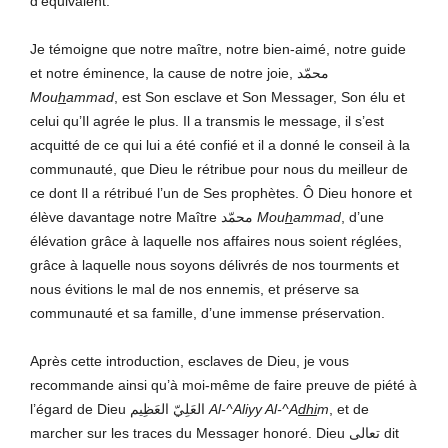
d’équivalent.
Je témoigne que notre maître, notre bien-aimé, notre guide
et notre éminence, la cause de notre joie, محمّد
Mou
h
ammad
, est Son esclave et Son Messager, Son élu et
celui qu’Il agrée le plus. Il a transmis le message, il s’est
acquitté de ce qui lui a été confié et il a donné le conseil à la
communauté, que Dieu le rétribue pour nous du meilleur de
ce dont Il a rétribué l’un de Ses prophètes. Ô Dieu honore et
élève davantage notre Maître محمّد
Mou
h
ammad
, d’une
élévation grâce à laquelle nos affaires nous soient réglées,
grâce à laquelle nous soyons délivrés de nos tourments et
nous évitions le mal de nos ennemis, et préserve sa
communauté et sa famille, d’une immense préservation.
Après cette introduction, esclaves de Dieu, je vous
recommande ainsi qu’à moi-même de faire preuve de piété à
l’égard de Dieu العَلِيّ العَظِيم
Al-^Aliyy Al-^A
dhi
m
, et de
marcher sur les traces du Messager honoré. Dieu تعالى dit