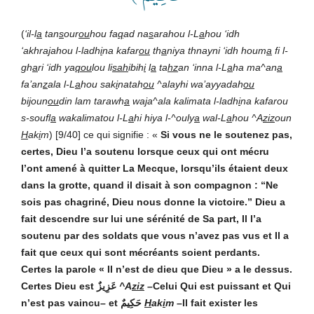
(
‘il-l
a
tan
s
our
ou
hou fa
q
ad na
s
arahou l-L
a
hou ‘idh
‘akhra
j
ahou l-ladh
i
na kafar
ou
th
a
niya thnayni ‘idh houm
a
fi l-
gh
a
ri ‘idh ya
qou
lou li
sah
ibih
i
l
a
ta
hz
an ‘inna l-L
a
ha ma^an
a
fa’an
z
ala l-L
a
hou sak
i
natah
ou
^alayhi wa’ayyadah
ou
bi
j
oun
ou
din lam tarawh
a
wa
j
a^ala kalimata l-ladh
i
na kafarou
s-soufl
a
wakalimatou l-L
a
hi hiya l-^ouly
a
wal-L
a
hou ^A
ziz
oun
H
ak
i
m
) [9/40] ce qui signifie : «
Si vous ne le soutenez pas,
certes, Dieu l’a soutenu lorsque ceux qui ont mécru
l’ont amené à quitter La Mecque, lorsqu’ils étaient deux
dans la grotte, quand il disait à son compagnon : “Ne
sois pas chagriné, Dieu nous donne la victoire.” Dieu a
fait descendre sur lui une sérénité de Sa part, Il l’a
soutenu par des soldats que vous n’avez pas vus et Il a
fait que ceux qui sont mécréants soient perdants.
Certes la parole « Il n’est de dieu que Dieu » a le dessus.
Certes Dieu est
عَزِيزٌ
^A
ziz
–Celui Qui est puissant et Qui
n’est pas vaincu– et
حَكِيمٌ
H
ak
i
m
–Il fait exister les