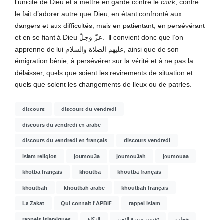
l’unicité de Dieu et à mettre en garde contre le
chirk
, contre
le fait d’adorer autre que Dieu, en étant confronté aux
dangers et aux difficultés, mais en patientant, en persévérant
et en se fiant à Dieu عزّ وجلّ. Il convient donc que l’on
apprenne de lui عليهم الصلاة والسلام, ainsi que de son
émigration bénie, à persévérer sur la vérité et à ne pas la
délaisser, quels que soient les revirements de situation et
quels que soient les changements de lieux ou de patries.
discours
discours du vendredi
discours du vendredi en arabe
discours du vendredi en français
discours vendredi
islam religion
joumou3a
joumou3ah
joumouaa
khotba français
khoutba
khoutba français
khoutbah
khoutbah arabe
khoutbah français
La Zakat
Qui connait l'APBIF
rappel islam
rappels islamiques
الزكاة
تفسير سورة النصر
خطب