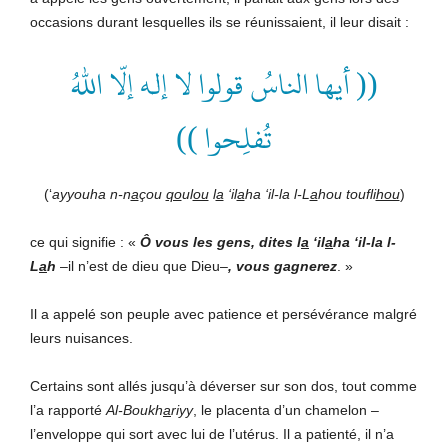
occasions durant lesquelles ils se réunissaient, il leur disait :
(( أيها الناسُ قولوا لا إلـٰه إلّا اللهُ
))
تُفلِحوا
(‘
ayyouha n-n
a
çou
qo
ul
ou
l
a
‘il
a
ha ‘il-la l-L
a
hou toufli
hou
)
ce qui signifie : «
Ô vous les gens, dites l
a
‘il
a
ha ‘il-la l-
L
a
h
–il n’est de dieu que Dieu–
, vous gagnerez
.
»
Il a appelé son peuple avec patience et persévérance malgré
leurs nuisances.
Certains sont allés jusqu’à déverser sur son dos, tout comme
l’a rapporté
Al-Boukh
a
riyy
, le placenta d’un chamelon –
l’enveloppe qui sort avec lui de l’utérus. Il a patienté, il n’a