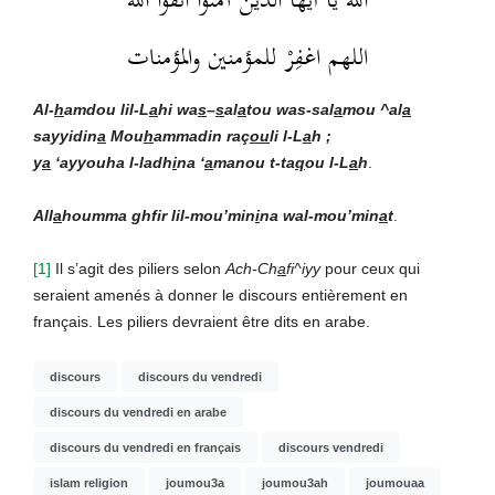
الله يا أيّها الذين آمنوا اتّقوا الله
اللهم اغفِرْ للمؤمنين والمؤمنات
Al-
h
amdou lil-L
a
hi wa
s
–
s
al
a
tou was-sal
a
mou ^al
a
sayyidin
a
Mou
h
ammad
in
raç
ou
li l-L
a
h ;
y
a
‘ayyouha l-ladh
i
na ‘
a
manou t-ta
q
ou l-L
a
h
.
All
a
houmma ghfir lil-mou’min
i
na wal-mou’min
a
t
.
[1]
Il s’agit des piliers selon
Ach-Ch
a
fi^iyy
pour ceux qui
seraient amenés à donner le discours entièrement en
français. Les piliers devraient être dits en arabe.
discours
discours du vendredi
discours du vendredi en arabe
discours du vendredi en français
discours vendredi
islam religion
joumou3a
joumou3ah
joumouaa