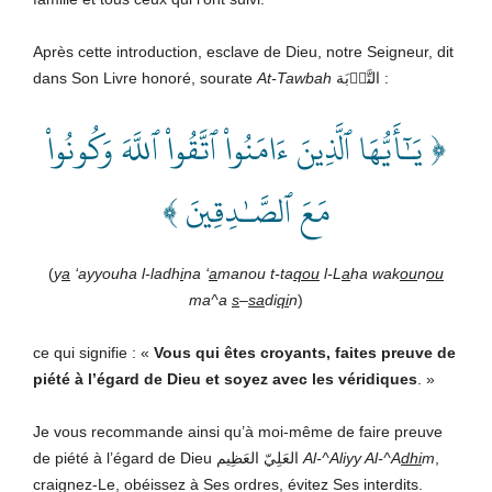
Après cette introduction, esclave de Dieu, notre Seigneur, dit
dans Son Livre honoré, sourate
At-Tawbah
التَّوۡبَة :
﴿ يَـٰٓأَيُّهَا ٱلَّذِينَ ءَامَنُواْ ٱتَّقُواْ ٱللَّهَ وَكُونُواْ
مَعَ ٱلصَّـٰدِقِينَ ﴾
(
y
a
‘ayyouha l-ladh
i
na ‘
a
manou t-ta
qou
l-L
a
ha wak
ou
n
ou
ma^a
s
–
sa
di
qi
n
)
ce qui signifie : «
Vous qui êtes croyants, faites preuve de
piété à l’égard de Dieu et soyez avec les véridiques
. »
Je vous recommande ainsi qu’à moi-même de faire preuve
de piété à l’égard de Dieu العَلِيّ العَظِيم
Al-^Aliyy Al-^A
dhi
m
,
craignez-Le, obéissez à Ses ordres, évitez Ses interdits.