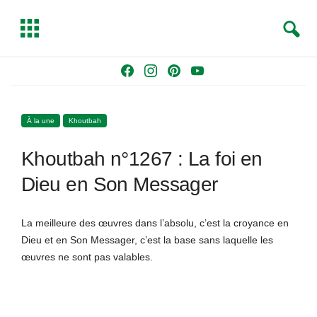
S
T
e
o
a
g
Skip
F
I
P
Y
r
g
to
a
n
i
o
c
l
content
c
s
n
u
h
e
À la une
Khoutbah
e
t
t
T
b
a
e
u
Khoutbah n°1267 : La foi en
o
g
r
b
o
r
e
e
Dieu en Son Messager
k
a
s
m
t
La meilleure des œuvres dans l’absolu, c’est la croyance en
Dieu et en Son Messager, c’est la base sans laquelle les
œuvres ne sont pas valables.