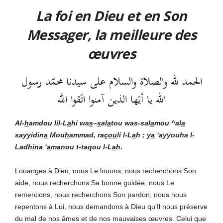
La foi en Dieu et en Son
Messager, la meilleure des
œuvres
الحمد لله والصلاة والسلام على سيدنا محمّد رسول
الله يا أيّها الذين آمنوا اتّقوا الله
Al-
h
amdou lil-L
a
hi
wa
s
–
s
al
a
tou was-sal
a
mou ^al
a
sayyidin
a
Mou
h
ammad, raç
ou
li l-L
a
h ; y
a
‘ayyouha l-
Ladh
i
na ‘
a
manou t-ta
q
ou l-L
a
h
.
Louanges à Dieu, nous Le louons, nous recherchons Son
aide, nous recherchons Sa bonne guidée, nous Le
remercions, nous recherchons Son pardon, nous nous
repentons à Lui, nous demandons à Dieu qu’Il nous préserve
du mal de nos âmes et de nos mauvaises œuvres. Celui que