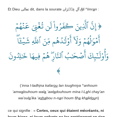
Et Dieu تعالى dit, dans la sourate آلِ عِمۡرَان
A
li ^Imr
a
n
:
﴿ إِنَّ ٱلَّذِينَ كَفَرُواْ لَن تُغۡنِيَ عَنۡهُمۡ
أَمۡوَٰلُهُمۡ وَلَآ أَوۡلَٰدُهُم مِّنَ ٱللَّهِ شَيۡ‍ٔٗاۖ
وَأُوْلَـٰٓئِكَ أَصۡحَٰبُ ٱلنَّارِۖ هُمۡ فِيهَا خَٰلِدُونَ
﴾
(
‘inna l-ladh
i
na kafar
ou
lan toughniya ^anhoum
‘amw
a
louhoum wal
a
‘awl
a
douhoum mina l-L
a
hi chay’an
wa’oul
a
’ika ‘a
sha
bou n-n
a
ri houm f
i
h
a
kh
a
lid
ou
n
)
ce qui signifie : «
Certes, ceux qui étaient mécréants, ni
leurs biens, ni leurs enfants ne les protégeront en rien