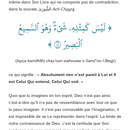
même dans Son Livre qui ne comporte pas de contradiction,
dans la sourate الشُّورَىٰ
Ach-Ch
ou
r
a
:
﴿ لَيۡسَ كَمِثۡلِهِۦ شَيۡءٞۖ وَهُوَ ٱلسَّمِيعُ
ٱلۡبَصِيرُ ١١ ﴾
(
layça kamithlih
i
chay’oun wahouwa s-Sam
i
^ou l-Ba
si
r
)
ce qui signifie : «
Absolument rien n’est pareil à Lui et Il
est Celui Qui entend, Celui Qui voit
. »
Quoi que tu imagines en ton esprit, Dieu n’est pas ainsi,
c’est-à-dire qu’Il n’a pas de ressemblance avec tout ce que
tu peux imaginer. Il n’est pas concevable par l’imagination, il
est impossible de se Le représenter dans l’esprit. La limite de
notre connaissance de Dieu, c’est la certitude que Son