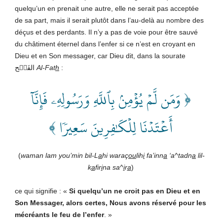
quelqu’un en prenait une autre, elle ne serait pas acceptée
de sa part, mais il serait plutôt dans l’au-delà au nombre des
déçus et des perdants. Il n’y a pas de voie pour être sauvé
du châtiment éternel dans l’enfer si ce n’est en croyant en
Dieu et en Son messager, car Dieu dit, dans la sourate
الفَتۡح
Al-Fat
h
:
﴿ وَمَن لَّمۡ يُؤۡمِنۢ بِٱللَّهِ وَرَسُولِهِۦ فَإِنَّآ
أَعۡتَدۡنَا لِلۡكَٰفِرِينَ سَعِيرٗا ﴾
(
waman lam you’min bil-L
a
hi waraç
ou
lih
i
fa’inn
a
‘a^tadn
a
lil-
k
a
fir
i
na sa^
i
r
a
)
ce qui signifie : «
Si quelqu’un ne croit pas en Dieu et en
Son Messager, alors certes, Nous avons réservé pour les
mécréants le feu de l’enfer
.
»