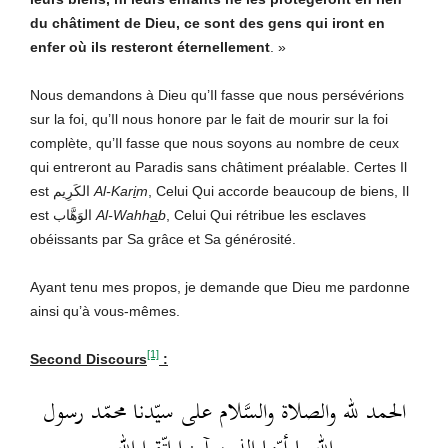
du châtiment de Dieu, ce sont des gens qui iront en
enfer où ils resteront éternellement
. »
Nous demandons à Dieu qu’Il fasse que nous persévérions
sur la foi, qu’Il nous honore par le fait de mourir sur la foi
complète, qu’Il fasse que nous soyons au nombre de ceux
qui entreront au Paradis sans châtiment préalable. Certes Il
est الكَرِيم
Al-
Kar
i
m
, Celui Qui accorde beaucoup de biens, Il
est الوَهَّاب
Al-
Wahh
a
b
, Celui Qui rétribue les esclaves
obéissants par Sa grâce et Sa générosité.
Ayant tenu mes propos, je demande que Dieu me pardonne
ainsi qu’à vous-mêmes.
[1]
Second Discours
:
الحمد لله والصلاة والسَّلام على سيّدنا محمّد رسول