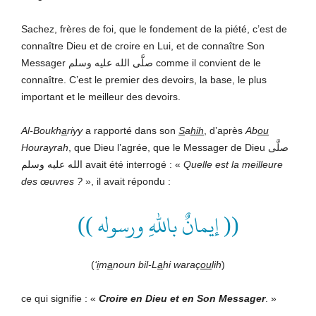
Sachez, frères de foi, que le fondement de la piété, c’est de
connaître Dieu et de croire en Lui, et de connaître Son
Messager صلَّى الله عليه وسلم comme il convient de le
connaître. C’est le premier des devoirs, la base, le plus
important et le meilleur des devoirs.
Al-Boukh
a
riyy
a rapporté dans son
S
a
hih
, d’après
Ab
ou
Hourayrah
, que Dieu l’agrée, que le Messager de Dieu صلَّى
الله عليه وسلم avait été interrogé : «
Quelle est la meilleure
des œuvres ?
», il avait répondu :
(( إيمانٌ باللهِ ورسوله ))
(
‘
i
m
a
noun bil-L
a
hi waraç
ou
lih
)
ce qui signifie : «
Croire en Dieu et en Son Messager
. »