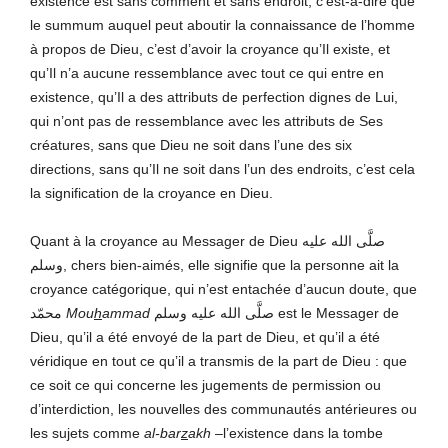
existence est sans comment et sans endroit, c’est-à-dire que
le summum auquel peut aboutir la connaissance de l’homme
à propos de Dieu, c’est d’avoir la croyance qu’Il existe, et
qu’Il n’a aucune ressemblance avec tout ce qui entre en
existence, qu’Il a des attributs de perfection dignes de Lui,
qui n’ont pas de ressemblance avec les attributs de Ses
créatures, sans que Dieu ne soit dans l’une des six
directions, sans qu’Il ne soit dans l’un des endroits, c’est cela
la signification de la croyance en Dieu.
Quant à la croyance au Messager de Dieu صلَّى الله عليه
وسلم, chers bien-aimés, elle signifie que la personne ait la
croyance catégorique, qui n’est entachée d’aucun doute, que
محمّد
Mou
h
ammad
صلَّى الله عليه وسلم est le Messager de
Dieu, qu’il a été envoyé de la part de Dieu, et qu’il a été
véridique en tout ce qu’il a transmis de la part de Dieu : que
ce soit ce qui concerne les jugements de permission ou
d’interdiction, les nouvelles des communautés antérieures ou
les sujets comme
al-bar
z
akh
–l’existence dans la tombe