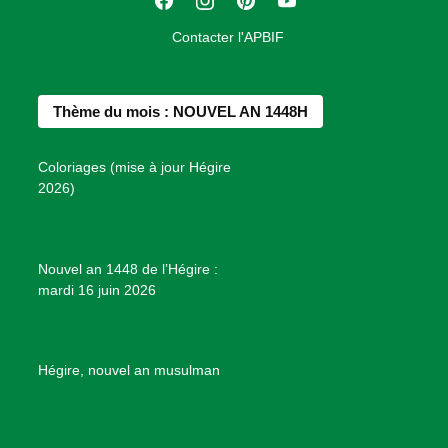
F
I
P
Y
i
a
n
i
o
o
Contacter l'APBIF
c
s
n
u
n
e
t
t
T
d
b
a
e
u
e
Thème du mois : NOUVEL AN 1448H
o
g
r
b
s
o
r
e
e
P
Coloriages (mise à jour Hégire
k
a
s
r
2026)
m
t
o
j
e
Nouvel an 1448 de l’Hégire :
t
mardi 16 juin 2026
s
d
e
B
Hégire, nouvel an musulman
i
e
n