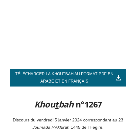
TÉLÉCHARGER LA KHOUTBAH AU FORMAT PDF EN
ARABE ET EN FRANÇAIS
Khou
t
bah
n°1267
Discours du vendredi 5 janvier 2024 correspondant au 23
J
oum
a
da l-‘
A
khirah
1445 de l’Hégire.