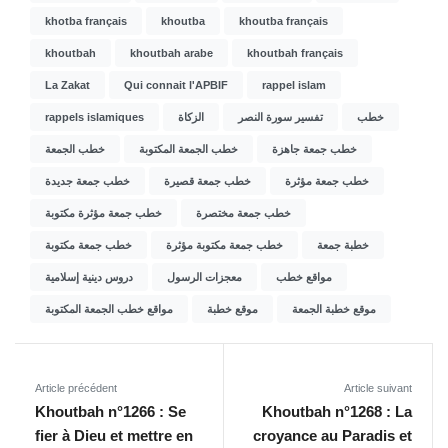
khotba français
khoutba
khoutba français
khoutbah
khoutbah arabe
khoutbah français
La Zakat
Qui connait l'APBIF
rappel islam
rappels islamiques
الزكاة
تفسير سورة النصر
خطب
خطب جمعة جاهزة
خطب الجمعة المكتوبة
خطب الجمعة
خطب جمعة مؤثرة
خطب جمعة قصيرة
خطب جمعة جديدة
خطب جمعة مختصرة
خطب جمعة مؤثرة مكتوبة
خطبة جمعة
خطب جمعة مكتوبة مؤثرة
خطب جمعة مكتوبة
مواقع خطب
معجزات الرسول
دروس دينية إسلامية
موقع خطبة الجمعة
موقع خطبة
مواقع خطب الجمعة المكتوبة
Article précédent
Article suivant
Khoutbah n°1266 : Se
Khoutbah n°1268 : La
fier à Dieu et mettre en
croyance au Paradis et