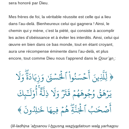
sera honoré par Dieu.
Mes frères de foi, la véritable réussite est celle qui a lieu
dans l’au-delà. Bienheureux celui qui gagnera ! Ainsi, le
chemin qui y mène, c’est la piété, qui consiste à accomplir
les actes d’obéissance et à éviter les interdits. Ainsi, celui qui
œuvre en bien dans ce bas monde, tout en étant croyant,
aura une récompense éminente dans l’au-delà, et plus
encore, tout comme Dieu nous l’apprend dans le
Q
our’
a
n
:
﴿ لِّلَّذِينَ أَحۡسَنُواْ ٱلۡحُسۡنَىٰ وَزِيَادَةٞۖ وَلَا
يَرۡهَقُ وُجُوهَهُمۡ قَتَرٞ وَلَا ذِلَّةٌۚ أُوْلَـٰٓئِكَ
أَصۡحَٰبُ ٱلۡجَنَّةِۖ هُمۡ فِيهَا خَٰلِدُونَ ﴾
(
lil-ladh
i
na ‘a
h
sanou l-
ho
usn
a
wa
z
iy
a
datoun wal
a
yarha
q
ou