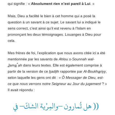
qui signifie : «
Absolument rien n’est pareil à Lui
. »
Mais, Dieu a facilité le bien à cet homme qui a posé la
question à un savant à ce sujet. Le savant lui a indiqué le
sens correct, c’est ainsi qu’il est revenu à l’Islam en
prononçant les deux témoignages. Louanges à Dieu pour
cela.
Mes frères de foi, l’explication que nous avons citée ici a été
mentionnée par les savants de
Ahlou s-Sounnah wal-
^
J
am
a
ah
dans leurs textes. Elle est également comprise à
partir de la version de ce
h
ad
i
th
rapportée par
Al-Boukh
a
riyy
,
selon laquelle les gens ont dit :
«
Ô Messager de Dieu, est-
ce que nous verrons notre Seigneur au Jour du jugement
? »
Il avait répondu :
(( هل تُمارون –والمِرْية الشكّ– في