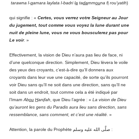
tarawna l-
q
amara laylata l-badri l
a
ta
da
mm
ou
na f
i
rou’yatih
)
qui signifie : «
Certes, vous verrez votre Seigneur au Jour
du jugement, tout comme vous voyez la lune durant une
nuit de pleine lune, vous ne vous bousculerez pas pour
Le voir
. »
Effectivement, la vision de Dieu n’aura pas lieu de face, ni
d’une quelconque direction. Simplement, Dieu lèvera le voile
des yeux des croyants, c’est-à-dire qu’Il donnera aux
croyants dans leur vue une capacité, de sorte qu’ils pourront
voir Dieu sans qu’Il ne soit dans une direction, sans qu’Il ne
soit dans un endroit, tout comme cela a été indiqué par
l’Imam
Ab
ou
H
an
i
fah
, que Dieu l’agrée : «
La vision de Dieu
qu’auront les gens du Paradis aura lieu sans direction, sans
ressemblance, sans comment, et c’est une réalité
. »
Attention, la parole du Prophète صلَّى الله عليه وسلم
: