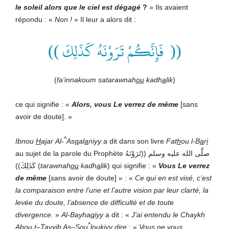
le soleil alors que le ciel est dégagé
?
» Ils avaient
répondu : «
Non !
» Il leur a alors dit :
(( فَإِنَّكُمْ تَرَوْنَهُ كَذَلِكَ ))
(
fa’innakoum satarawnah
ou
kadh
a
lik
)
ce qui signifie : «
Alors, vous Le verrez de même
[sans
avoir de doute]. »
^
Ibnou
H
ajar
Al-
As
q
al
a
niyy
a dit dans son livre
Fat
h
ou l-B
a
r
i
au sujet de la parole du Prophète صلَّى الله عليه وسلم
((تَرَوْنَهُ
كَذَلِكَ)) (
tarawnah
ou
kadh
a
lik
) qui signifie : «
V
ous Le verrez
de même
[sans avoir de doute]
» : «
Ce qui en est visé, c’est
la comparaison entre l’une et l’autre vision par leur clarté, la
levée du doute, l’absence de difficulté et de toute
divergence.
»
Al-Bayha
q
iyy
a dit : «
J’ai entendu
le
Chaykh
^
Abou
t
–
T
ayyib A
s
–
S
ou
l
ou
kiyy
dire
: «
Vous ne vous