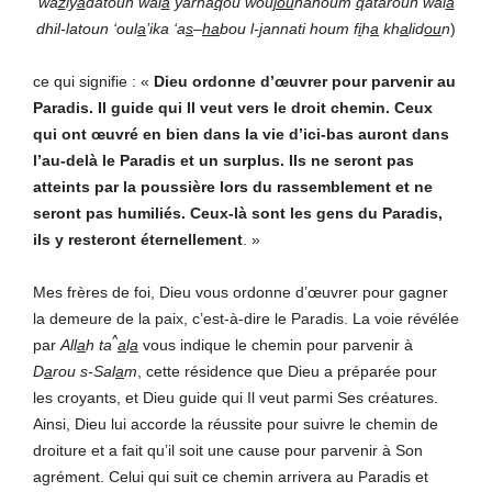
wa
z
iy
a
datoun wal
a
yarha
q
ou wou
jou
hahoum
q
ataroun wal
a
dhil-
latoun
‘oul
a
’ika ‘a
s
–
ha
bou l-
j
annati houm f
i
h
a
kh
a
lid
ou
n
)
ce qui signifie : «
Dieu ordonne d’œuvrer pour parvenir au
Paradis. Il guide qui Il veut vers le droit chemin. Ceux
qui ont œuvré en bien dans la vie d’ici-bas auront dans
l’au-delà le Paradis et un surplus. Ils ne seront pas
atteints par la poussière lors du rassemblement et ne
seront pas humiliés. Ceux-là sont les gens du Paradis,
ils y resteront éternellement
. »
Mes frères de foi, Dieu vous ordonne d’œuvrer pour gagner
la demeure de la paix, c’est-à-dire le Paradis. La voie révélée
^
par
All
a
h
ta
a
l
a
vous indique le chemin pour parvenir à
D
a
rou s-Sal
a
m
, cette résidence que Dieu a préparée pour
les croyants, et Dieu guide qui Il veut parmi Ses créatures.
Ainsi, Dieu lui accorde la réussite pour suivre le chemin de
droiture et a fait qu’il soit une cause pour parvenir à Son
agrément. Celui qui suit ce chemin arrivera au Paradis et