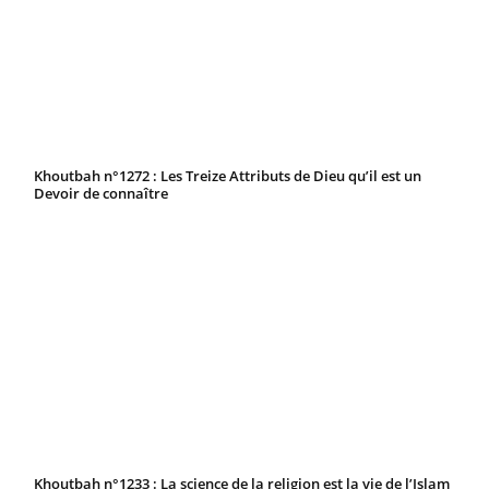
Khoutbah n°1272 : Les Treize Attributs de Dieu qu’il est un
Devoir de connaître
Khoutbah n°1233 : La science de la religion est la vie de l’Islam