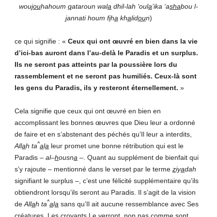
wou
jou
hahoum
q
ataroun wal
a
dhil-lah ‘
oul
a
’ika ‘a
sha
bou l-
j
annati houm f
i
h
a
kh
a
lid
ou
n
)
ce qui signifie : «
Ceux qui ont œuvré en bien dans la vie
d’ici-bas auront dans l’au-delà le Paradis et un surplus.
Ils ne seront pas atteints par la poussière lors du
rassemblement et ne seront pas humiliés. Ceux-là sont
les gens du Paradis, ils y resteront éternellement.
»
Cela signifie que ceux qui ont œuvré en bien en
accomplissant les bonnes œuvres que Dieu leur a ordonné
de faire et en s’abstenant des péchés qu’Il leur a interdits,
^
All
a
h
ta
a
l
a
leur promet une bonne rétribution qui est le
Paradis –
al
–
h
ousn
a
–. Quant au supplément de bienfait qui
s’y rajoute – mentionné dans le verset par le terme
z
iy
a
dah
signifiant le surplus –, c’est une félicité supplémentaire qu’ils
obtiendront lorsqu’ils seront au Paradis. Il s’agit de la vision
^
de
All
a
h
ta
a
l
a
sans qu’Il ait aucune ressemblance avec Ses
créatures. Les croyants Le verront, non pas comme sont