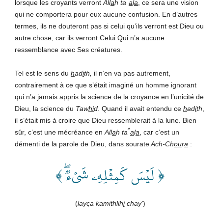
^
lorsque les croyants verront
All
a
h
ta
a
l
a
, ce sera une vision
qui ne comportera pour eux aucune confusion. En d’autres
termes, ils ne douteront pas si celui qu’ils verront est Dieu ou
autre chose, car ils verront Celui Qui n’a aucune
ressemblance avec Ses créatures.
Tel est le sens du
h
ad
i
th,
il n’en va pas autrement,
contrairement à ce que s’était imaginé un homme ignorant
qui n’a jamais appris la science de la croyance en l’unicité de
Dieu, la science du
Taw
hi
d
. Quand il avait entendu ce
h
ad
i
th
,
il s’était mis à croire que Dieu ressemblerait à la lune. Bien
^
sûr, c’est une mécréance en
All
a
h
ta
a
l
a
, car c’est un
démenti de la parole de Dieu, dans sourate
Ach-Ch
ou
r
a
:
﴿ لَيۡسَ كَمِثۡلِهِۦ شَيۡءٞۖ ﴾
(
layça kamithlih
i
chay’
)