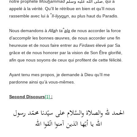
notre prophète
Mou
h
ammad
صلَّى الله عليه وسلم, qui a
appelé à la vérité. Qu’Il le rétribue en bien et qu’Il nous
^
rassemble avec lui à
Il-liyy
ou
n
, au plus haut du Paradis.
^
Nous demandons à
All
a
h
ta
a
l
a
de nous accorder la force
d’accomplir les bonnes œuvres, de nous accorder une fin
heureuse et de nous faire entrer au
Firdaws
élevé par Sa
grâce et de nous honorer par la vision de Son Être glorifié,
afin que nous soyons de ceux qui profitent de cette félicité.
Ayant tenu mes propos, je demande à Dieu qu’Il me
pardonne ainsi qu’à vous-mêmes.
Second Discours
[1]
:
الحمد لله والصلاة والسَّلام على سيّدنا محمّد رسول
الله يا أيّها الذين آمنوا اتّقوا الله