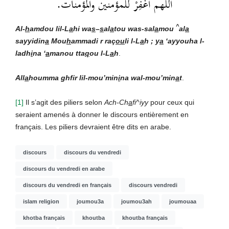
اللهم اغفِرْ للمؤمنين والمؤمنات.
^
Al-
h
amdou lil-L
a
hi wa
s
–
s
al
a
tou was-sal
a
mou
al
a
sayyidin
a
Mou
h
ammadi r raç
ou
li l-L
a
h ; y
a
‘ayyouha l-
ladh
i
na ‘
a
manou tta
q
ou l-L
a
h
.
All
a
houmma ghfir lil-mou’min
i
na wal-mou’min
a
t
.
[1]
Il s’agit des piliers selon
Ach-Ch
a
fi^iyy
pour ceux qui
seraient amenés à donner le discours entièrement en
français. Les piliers devraient être dits en arabe.
discours
discours du vendredi
discours du vendredi en arabe
discours du vendredi en français
discours vendredi
islam religion
joumou3a
joumou3ah
joumouaa
khotba français
khoutba
khoutba français