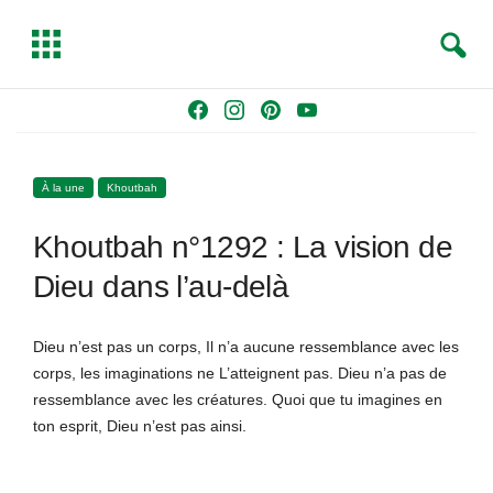
S
T
e
o
a
g
Skip
F
I
P
Y
r
g
to
a
n
i
o
c
l
content
c
s
n
u
h
e
À la une
Khoutbah
e
t
t
T
b
a
e
u
Khoutbah n°1292 : La vision de
o
g
r
b
o
r
e
e
Dieu dans l’au-delà
k
a
s
m
t
Dieu n’est pas un corps, Il n’a aucune ressemblance avec les
corps, les imaginations ne L’atteignent pas. Dieu n’a pas de
ressemblance avec les créatures. Quoi que tu imagines en
ton esprit, Dieu n’est pas ainsi.