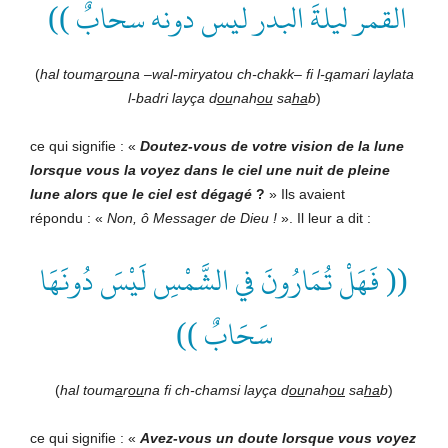
القمر ليلةَ البدر ليس دونه سحابٌ ))
(
hal toum
a
r
ou
na –wal-miryatou ch-chakk– fi l-
q
amari laylata
l-badri layça d
ou
nah
ou
sa
ha
b
)
ce qui signifie : «
Doutez-vous de votre vision de la lune
lorsque vous la voyez dans le ciel une nuit de pleine
lune alors que le ciel est dégagé
?
» Ils avaient
répondu : «
Non, ô Messager de Dieu !
». Il leur a dit :
(( فَهَلْ تُمَارُونَ في الشَّمْسِ لَيْسَ دُونَهَا
سَحَابٌ ))
(
hal toum
a
r
ou
na fi ch-chamsi layça d
ou
nah
ou
sa
ha
b
)
ce qui signifie : «
Avez-vous un doute lorsque vous voyez