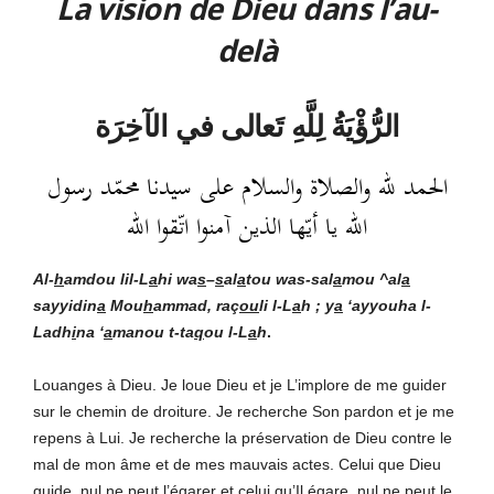
La vision de Dieu dans l’au-
delà
الرُّؤْيَةُ لِلَّهِ تَعالى في الآخِرَة
الحمد لله والصلاة والسلام على سيدنا محمّد رسول
الله يا أيّها الذين آمنوا اتّقوا الله
Al-
h
amdou lil-L
a
hi
wa
s
–
s
al
a
tou was-sal
a
mou ^al
a
sayyidin
a
Mou
h
ammad, raç
ou
li l-L
a
h ; y
a
‘ayyouha l-
Ladh
i
na ‘
a
manou t-ta
q
ou l-L
a
h
.
Louanges à Dieu. Je loue Dieu et je L’implore de me guider
sur le chemin de droiture. Je recherche Son pardon et je me
repens à Lui. Je recherche la préservation de Dieu contre le
mal de mon âme et de mes mauvais actes. Celui que Dieu
guide, nul ne peut l’égarer et celui qu’Il égare, nul ne peut le