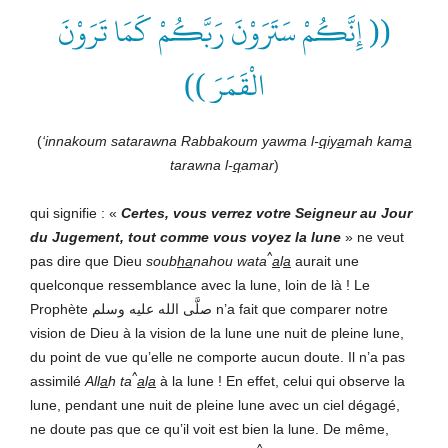
(( إِنَّكُمْ سَتَرَوْنَ رَبَّكُمْ كَمَا تَرَوْنَ
الْقَمَرَ ))
(
‘innakoum satarawna Rabbakoum yawma l-
q
iy
a
mah kam
a
tarawna l-
q
amar
)
qui signifie : «
Certes, vous verrez votre Seigneur au Jour
du Jugement, tout comme vous voyez la lune
» ne veut
^
pas dire que Dieu
soub
ha
nahou wata
a
l
a
aurait une
quelconque ressemblance avec la lune, loin de là ! Le
Prophète صلَّى الله عليه وسلم
n’a fait que comparer notre
vision de Dieu à la vision de la lune une nuit de pleine lune,
du point de vue qu’elle ne comporte aucun doute. Il n’a pas
^
assimilé
All
a
h
ta
a
l
a
à la lune ! En effet, celui qui observe la
lune, pendant une nuit de pleine lune avec un ciel dégagé,
ne doute pas que ce qu’il voit est bien la lune. De même,