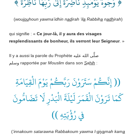
﴿ وُجُوهٞ يَوۡمَئِذٖ نَّاضِرَةٌ إِلَىٰ رَبِّهَا نَاظِرَةٞ ﴾
(
wou
jou
houn yawma’idhin n
ad
irah ‘il
a
Rabbih
a
n
adh
irah
)
qui signifie : «
Ce jour-là, il y aura des visages
resplendissants de bonheur, ils verront leur Seigneur
.
»
Il y a aussi la parole du Prophète صلَّى الله عليه
وسلم rapportée par
Mouslim
dans son
S
a
hih
:
(( إِنَّكُمْ سَتَرَوْنَ رَبَّكُمْ يَوْمَ الْقِيَامَةِ
كَمَا تَرَوْنَ الْقَمَرَ لَيْلَةَ الْبَدْرِ لَا تَضَامُّونَ
في رُؤْيَتِهِ ))
(
‘innakoum satarawna Rabbakoum yawma l-
q
iy
a
mah kam
a