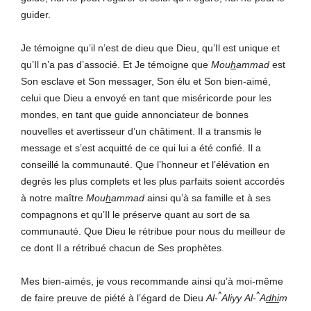
guider.
Je témoigne qu’il n’est de dieu que Dieu, qu’Il est unique et
qu’Il n’a pas d’associé. Et Je témoigne que
Mou
h
ammad
est
Son esclave et Son messager, Son élu et Son bien-aimé,
celui que Dieu a envoyé en tant que miséricorde pour les
mondes, en tant que guide annonciateur de bonnes
nouvelles et avertisseur d’un châtiment. Il a transmis le
message et s’est acquitté de ce qui lui a été confié. Il a
conseillé la communauté. Que l’honneur et l’élévation en
degrés les plus complets et les plus parfaits soient accordés
à notre maître
Mou
h
ammad
ainsi qu’à sa famille et à ses
compagnons et qu’Il le préserve quant au sort de sa
communauté. Que Dieu le rétribue pour nous du meilleur de
ce dont Il a rétribué chacun de Ses prophètes.
Mes bien-aimés, je vous recommande ainsi qu’à moi-même
^
^
de faire preuve de piété à l’égard de Dieu
Al-
Aliyy
Al-
A
dhi
m