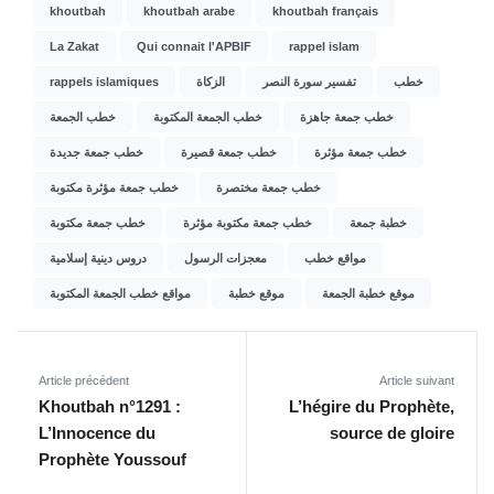
khoutbah
khoutbah arabe
khoutbah français
La Zakat
Qui connait l'APBIF
rappel islam
rappels islamiques
الزكاة
تفسير سورة النصر
خطب
خطب جمعة جاهزة
خطب الجمعة المكتوبة
خطب الجمعة
خطب جمعة مؤثرة
خطب جمعة قصيرة
خطب جمعة جديدة
خطب جمعة مختصرة
خطب جمعة مؤثرة مكتوبة
خطبة جمعة
خطب جمعة مكتوبة مؤثرة
خطب جمعة مكتوبة
مواقع خطب
معجزات الرسول
دروس دينية إسلامية
موقع خطبة الجمعة
موقع خطبة
مواقع خطب الجمعة المكتوبة
Article précédent
Article suivant
Khoutbah n°1291 :
L’hégire du Prophète,
L’Innocence du
source de gloire
Prophète Youssouf