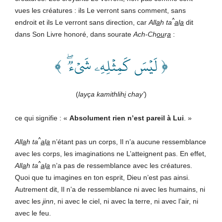
vues les créatures : ils Le verront sans comment, sans
^
endroit et ils Le verront sans direction, car
All
a
h
ta
a
l
a
dit
dans Son Livre honoré, dans sourate
Ach-Ch
ou
r
a
:
﴿ لَيۡسَ كَمِثۡلِهِۦ شَيۡءٞۖ ﴾
(
layça kamithlih
i
chay’
)
ce qui signifie : «
Absolument rien n’est pareil à Lui
. »
^
All
a
h
ta
a
l
a
n’étant pas un corps, Il n’a aucune ressemblance
avec les corps, les imaginations ne L’atteignent pas. En effet,
^
All
a
h
ta
a
l
a
n’a pas de ressemblance avec les créatures.
Quoi que tu imagines en ton esprit, Dieu n’est pas ainsi.
Autrement dit, Il n’a de ressemblance ni avec les humains, ni
avec les
j
inn
, ni avec le ciel, ni avec la terre, ni avec l’air, ni
avec le feu.