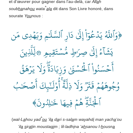
et d’œuvrer pour gagner dans l’au-delà, car
All
a
h
^
soub
ha
nah
ou
wata
a
l
a
dit dans Son Livre honoré, dans
sourate
Y
ou
nous
:
﴿وَٱللَّهُ يَدۡعُوٓاْ إِلَىٰ دَارِ ٱلسَّلَٰمِ وَيَهۡدِي مَن
يَشَآءُ إِلَىٰ صِرَٰطٖ مُّسۡتَقِيمٖ ۞لِّلَّذِينَ
أَحۡسَنُواْ ٱلۡحُسۡنَىٰ وَزِيَادَةٞۖ وَلَا يَرۡهَقُ
وُجُوهَهُمۡ قَتَرٞ وَلَا ذِلَّةٌۚ أُوْلَـٰٓئِكَ أَصۡحَٰبُ
ٱلۡجَنَّةِۖ هُمۡ فِيهَا خَٰلِدُونَ﴾
^
(
wal-L
a
hou yad
ou
‘il
a
d
a
ri s-sal
a
m wayahd
i
man yach
a
‘ou
‘il
a
s
ir
at
in mousta
qi
m ; lil-ladh
i
na ‘a
h
sanou l-
h
ousn
a