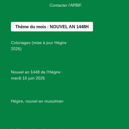
a
n
i
o
o
Contacter l'APBIF
c
s
n
u
n
e
t
t
T
d
b
a
e
u
e
Thème du mois : NOUVEL AN 1448H
o
g
r
b
s
o
r
e
e
P
Coloriages (mise à jour Hégire
k
a
s
r
2026)
m
t
o
j
e
Nouvel an 1448 de l’Hégire :
t
mardi 16 juin 2026
s
d
e
B
Hégire, nouvel an musulman
i
e
n
f