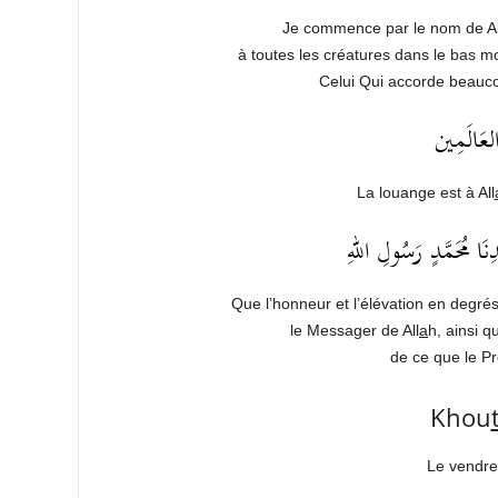
Je commence par le nom de Al
à toutes les créatures dans le bas m
Celui Qui accorde beauco
لعَالَمِين
La louange est à All
َا مُحَمَّدٍ رَسُولِ اللهِ
Que l’honneur et l’élévation en degré
le Messager de All
a
h, ainsi 
de ce que le Pr
Khou
Le vendre