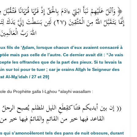
وَٱتْلُ عَلَيْهِمْ نَبَأَ ابْنَيْ ءادَمَ بِالْحَقِّ إِذْ قَرَّبَا قُرْبَانًا فَتُقُبِّلَ 
إِنَّمَا يَتَقَبَّلُ اللهُ مِنَ الْمُتَّقِينَ (۲٧) لَ
اللهَ رَبَّ الْعَالَمِينَ ) ﴾
ux fils de ‘
A
dam, lorsque chacun d’eux avaient consacré à
tée mais pas celle de l’autre. Ce dernier avait dit : “Je vais
cepte les offrandes que de la part des pieux. Si tu levais la
 sur toi pour te tuer ; car je crains All
a
h le Seigneur des
rat Al-M
a
‘idah / 27 et 29]
arole du Prophète
s
alla l-L
a
hou ^alayhi wasallam :
إن بين أيديكم فتنًا كقِطَعِ الليل المظلم يُصبح الرجلُ فيها
القاعد فيها خير من القائمِ والقائمُ فيها خي ))
s qui s’amoncèleront tels des pans de nuit obscure, durant