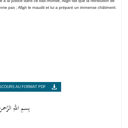
 à la justice dans ce bas-monde, All
a
h fait que la rétribution de
onne pas ; All
a
h le maudit et lui a préparé un immense châtiment.
SCOURS AU FORMAT PDF
بِسمِ اللهِ الرَّحمنِ