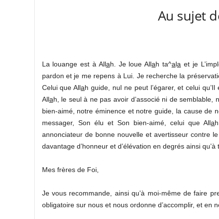
Au sujet d
La louange est à All
a
h. Je loue All
a
h ta^
a
l
a
et je L’imp
pardon et je me repens à Lui. Je recherche la préservati
Celui que All
a
h guide, nul ne peut l’égarer, et celui qu’I
All
a
h, le seul à ne pas avoir d’associé ni de semblable, n
bien-aimé, notre éminence et notre guide, la cause de n
messager, Son élu et Son bien-aimé, celui que All
a
h
annonciateur de bonne nouvelle et avertisseur contre le 
davantage d’honneur et d’élévation en degrés ainsi qu’à 
Mes frères de Foi,
Je vous recommande, ainsi qu’à moi-même de faire preu
obligatoire sur nous et nous ordonne d’accomplir, et en no