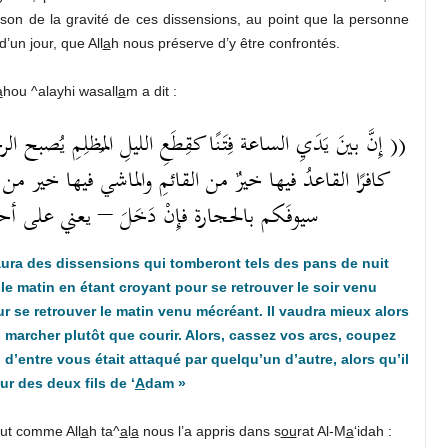
raison de la gravité de ces dissensions, au point que la personne
’un jour, que All
a
h nous préserve d’y être confrontés.
a
hou ^alayhi wasall
a
m a dit :
إِنَّ بينَ يَدَيِ الساعة فِتَنًا كقِطَعِ الليلِ المُظلِمِ يُصبح 
كافرًا القاعدُ فيها خيرٌ من القائمِ والماشي فيها خير من 
سيوفَكم بالحجارة فإِنْ دَخَلَ – يعني على  ))
 aura des dissensions qui tomberont tels des pans de nuit
le matin en étant croyant pour se retrouver le soir venu
ur se retrouver le matin venu mécréant. Il vaudra mieux alors
rs marcher plutôt que courir. Alors, cassez vos arcs, coupez
 d’entre vous était attaqué par quelqu’un d’autre, alors qu’il
ur des deux fils de ‘
A
dam »
tout comme All
a
h ta^
a
l
a
nous l’a appris dans s
ou
rat Al-M
a
‘idah :