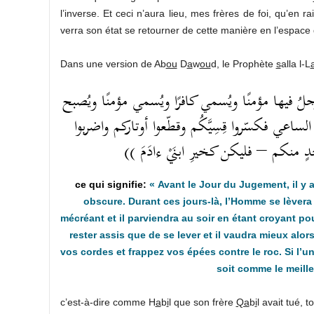
l’inverse. Et ceci n’aura lieu, mes frères de foi, qu’en 
verra son état se retourner de cette manière en l’espace d
Dans une version de Ab
ou
D
a
w
ou
d, le Prophète
s
alla l-L
(( الرجلُ فيها مؤمنًا ويُسمي كافرًا ويُسمي مؤمنًا ويُصبح
الساعي فكسّروا قِسِيَّكُم وقطّعوا أوتاركم واضربوا
أحدٍ منكم – فليكن كخيرِ ابنَيْ ءادَمَ
« Avant le Jour du Jugement, il y
obscure. Durant ces jours-là, l’Homme se lèvera 
mécréant et il parviendra au soir en étant croyant po
rester assis que de se lever et il vaudra mieux alo
vos cordes et frappez vos épées contre le roc. Si l’un
soit comme le meille
c’est-à-dire comme H
a
b
i
l que son frère
Qa
b
i
l avait tué, 