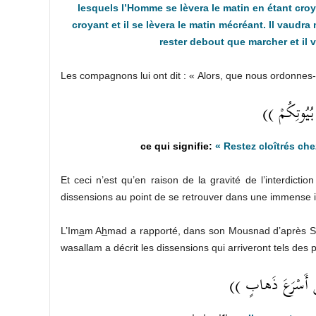
lesquels l’Homme se lèvera le matin en étant croya
croyant et il se lèvera le matin mécréant. Il vaudra
rester debout que marcher et il 
Les compagnons lui ont dit : « Alors, que nous ordonnes-t
(( ُيُوتِكُمْ
« Restez cloîtrés che
Et ceci n’est qu’en raison de la gravité de l’interdicti
dissensions au point de se retrouver dans une immense in
L’Im
a
m A
h
mad a rapporté, dans son Mousnad d’après 
wasallam a décrit les dissensions qui arriveront tels des 
(( ُ أَسْرَعَ ذَهابٍ