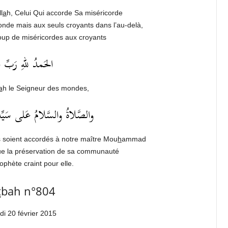
l
a
h, Celui Qui accorde Sa miséricorde
onde mais aux seuls croyants dans l’au-delà,
up de miséricordes aux croyants
الحَمدُ للهِ رَبِّ ا
a
h le Seigneur des mondes,
والصَّلاةُ والسَّلامُ عَلى سَيِّدِن
s soient accordés à notre maître Mou
h
ammad
que la préservation de sa communauté
ophète craint pour elle.
t
bah n°804
di 20 février 2015