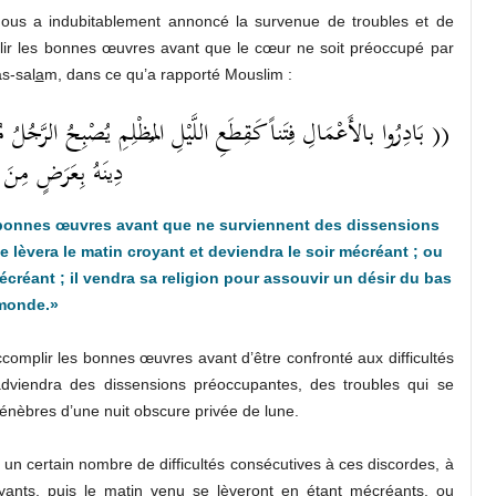
ous a indubitablement annoncé la survenue de troubles et de
plir les bonnes œuvres avant que le cœur ne soit préoccupé par
s-sal
a
m, dans ce qu’a rapporté Mouslim :
بَادِرُوا بالأَعْمَالِ فِتَناً كَقِطَعِ اللَّيْلِ المُظْلِمِ يُصْبِحُ الرَّجُلُ مُؤْمِ
دِينَهُ بِعَرَضٍ مِن ))
bonnes œuvres avant que ne surviennent des dissensions
lèvera le matin croyant et deviendra le soir mécréant ; ou
mécréant ; il vendra sa religion pour assouvir un désir du bas
monde.»
ccomplir les bonnes œuvres avant d’être confronté aux difficultés
adviendra des dissensions préoccupantes, des troubles qui se
énèbres d’une nuit obscure privée de lune.
 un certain nombre de difficultés consécutives à ces discordes, à
yants, puis le matin venu se lèveront en étant mécréants, ou