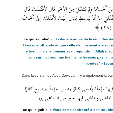
﴿ مِنْ أَحَدِهِمَا وَلَمْ يُتَقَبَّلْ مِنَ الآخَرِ قَالَ لأَقْتُلَنَّكَ قَالَ
ئِن بَسَطْتَ إِلَيَّ يَدَكَ لِتَقْتُلَنِي مَا أَنَاْ بِبَاسِطٍ يَدِى إِلَيْكَ لأَقْتُلَكَ إِنِّي أَخَافُ
(۲٨
« Et cite-leur en vérité le récit des de
Dieu une offrande et que celle de l’un avait été accep
te tuer”, mais le premier avait répondu : “All
a
h n’ac
main sur moi pour me tuer, je ne lèverais pas la main
mondes” » [s
ou
Dans la version de Abou D
a
w
ou
d , il y a également la p
((  مؤمنًا ويُمسي كافرًا ويمسى مؤمنًا ويصبح كافرًا
ر من الماشي والماشي فيها خير من الساعي
« Vous serez confronté à des trouble