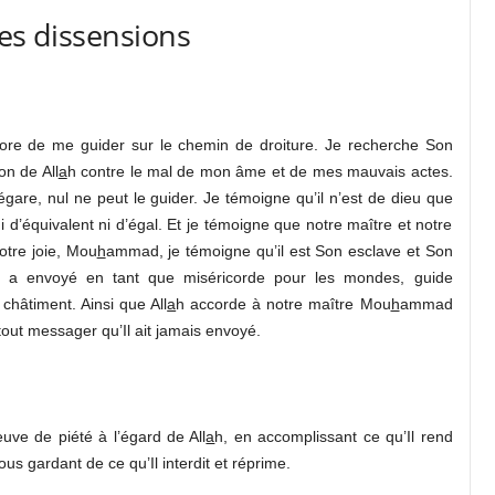
es dissensions
lore de me guider sur le chemin de droiture. Je recherche Son
on de All
a
h contre le mal de mon âme et de mes mauvais actes.
l égare, nul ne peut le guider. Je témoigne qu’il n’est de dieu que
i d’équivalent ni d’égal. Et je témoigne que notre maître et notre
otre joie, Mou
h
ammad, je témoigne qu’il est Son esclave et Son
 a envoyé en tant que miséricorde pour les mondes, guide
châtiment. Ainsi que All
a
h accorde à notre maître Mou
h
ammad
tout messager qu’Il ait jamais envoyé.
ve de piété à l’égard de All
a
h, en accomplissant ce qu’Il rend
us gardant de ce qu’Il interdit et réprime.