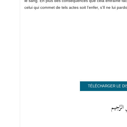
le sang. En plus des conséquences que cela entraîne face
celui qui commet de tels actes soit l’enfer, s’Il ne lui pard
TÉLÉCHARGER LE DI
 الرَّحِيم