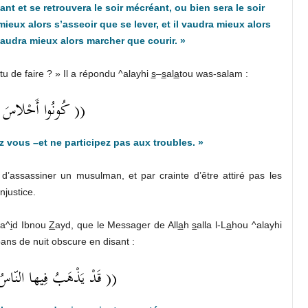
nt et se retrouvera le soir mécréant, ou bien sera le soir
 mieux alors s’asseoir que se lever, et il vaudra mieux alors
vaudra mieux alors marcher que courir. »
u de faire ? » Il a répondu ^alayhi
s
–
s
al
a
tou was-salam :
كُونُوا أَحْلاسَ ب ))
z vous –et ne participez pas aux troubles. »
on d’assassiner un musulman, et par crainte d’être attiré pas les
justice.
Sa^
i
d Ibnou
Z
ayd, que le Messager de All
a
h
s
alla l-L
a
hou ^alayhi
pans de nuit obscure en disant :
قَدْ يَذْهَبُ فِيها النّاس ))