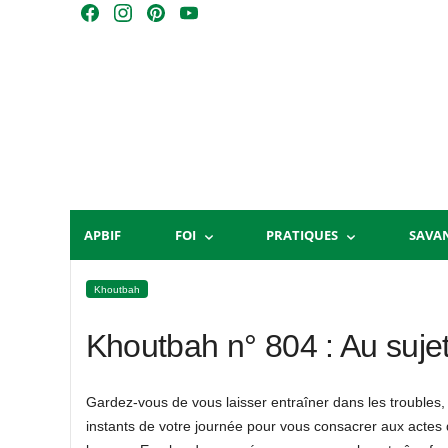
Skip
F
I
P
Y
to
a
n
i
o
content
c
s
n
u
e
t
t
T
b
a
e
u
o
g
r
b
o
r
e
e
k
a
s
m
t
APBIF
FOI
PRATIQUES
SAVA
Khoutbah
Khoutbah n° 804 : Au suje
Gardez-vous de vous laisser entraîner dans les troubles, 
instants de votre journée pour vous consacrer aux actes 