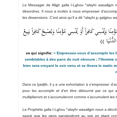
Le Messager de All
a
h
s
alla l-L
a
hou ^alayhi wasall
a
m n
désordres. Il nous a incités à nous empresser d’accom
les dissensions. C’est ainsi qu’il a dit ^alayhi
s
–
s
al
a
tou wa
(( نًا وَيُمْسِي كَافِراً أَوْ يُمْسِي مُؤْمِنًا وَيُصْبِحُ كَافِراً يَبِيعُ
َ الدُّنْيَا
« Empressez-vous d’accomplir les 
semblables à des pans de nuit obscure ; l’Homme se 
bien sera croyant le soir venu et se lèvera le matin 
Dans ce
h
ad
i
th, il y a une exhortation à s’empresser d’a
pour les accomplir et d’en être détourné par ce qui 
multiplieront et s’accumuleront comme s’accumulent les t
Le Prophète
s
alla l-L
a
hou ^alayhi wasall
a
m nous a décrit
savoir que les gens parviendront au soir en étant cro