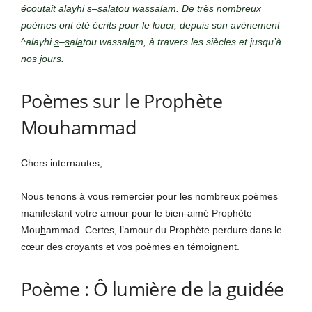
écoutait alayhi
s
–
s
al
a
tou wassal
a
m. De très nombreux
poèmes ont été écrits pour le louer, depuis son avènement
^alayhi
s
–
s
al
a
tou wassal
a
m, à travers les siècles et jusqu’à
nos jours.
Poèmes sur le Prophète
Mouhammad
Chers internautes,
Nous tenons à vous remercier pour les nombreux poèmes
manifestant votre amour pour le bien-aimé Prophète
Mou
h
ammad. Certes, l’amour du Prophète perdure dans le
cœur des croyants et vos poèmes en témoignent.
Poème : Ô lumière de la guidée