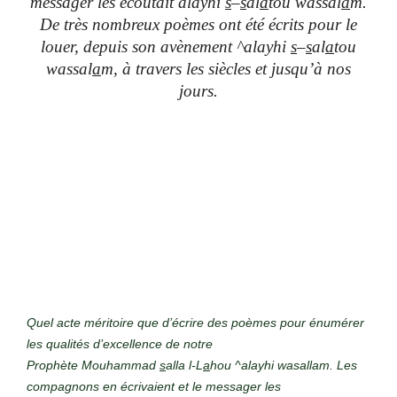
messager les écoutait alayhi
s
–
s
al
a
tou wassal
a
m.
De très nombreux poèmes ont été écrits pour le
louer, depuis son avènement ^alayhi
s
–
s
al
a
tou
wassal
a
m, à travers les siècles et jusqu’à nos
jours.
Quel acte méritoire que d’écrire des poèmes pour énumérer
les qualités d’excellence de notre
Prophète Mouhammad
s
alla l-L
a
hou ^alayhi wasallam. Les
compagnons en écrivaient et le messager les