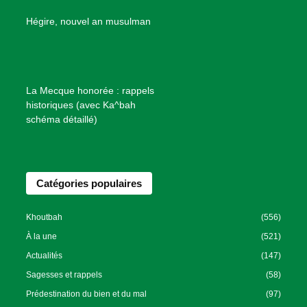
e
B
Hégire, nouvel an musulman
i
e
n
f
La Mecque honorée : rappels
a
historiques (avec Ka^bah
i
schéma détaillé)
s
a
n
Catégories populaires
c
e
I
Khoutbah
(556)
s
À la une
(521)
l
Actualités
(147)
a
Sagesses et rappels
(58)
m
Prédestination du bien et du mal
(97)
i