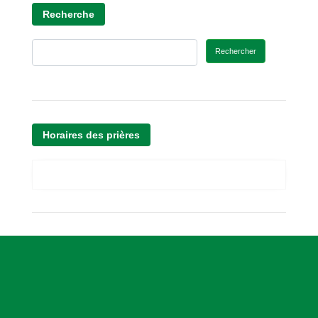
Recherche
Rechercher
Horaires des prières
A
s
s
o