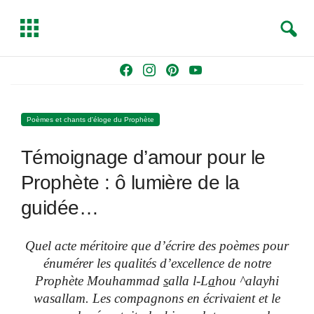
S
T
e
o
a
g
Skip
F
I
P
Y
r
g
to
a
n
i
o
c
l
content
c
s
n
u
h
e
Poèmes et chants d'éloge du Prophète
e
t
t
T
b
a
e
u
Témoignage d’amour pour le
o
g
r
b
o
r
e
e
Prophète : ô lumière de la
k
a
s
guidée…
m
t
Quel acte méritoire que d’écrire des poèmes pour
énumérer les qualités d’excellence de notre
Prophète Mouhammad
s
alla l-L
a
hou ^alayhi
wasallam. Les compagnons en écrivaient et le