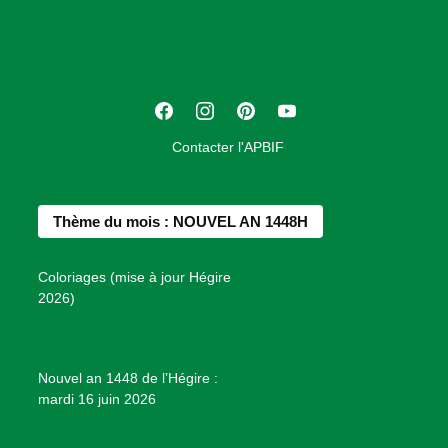
c
i
a
t
F
I
P
Y
i
a
n
i
o
o
Contacter l'APBIF
c
s
n
u
n
e
t
t
T
d
b
a
e
u
e
Thème du mois : NOUVEL AN 1448H
o
g
r
b
s
o
r
e
e
P
Coloriages (mise à jour Hégire
k
a
s
r
2026)
m
t
o
j
e
Nouvel an 1448 de l’Hégire :
t
mardi 16 juin 2026
s
d