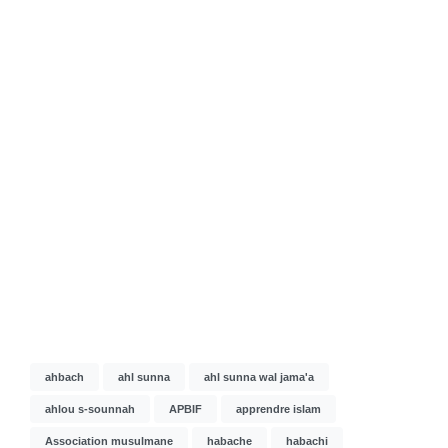
ahbach
ahl sunna
ahl sunna wal jama'a
ahlou s-sounnah
APBIF
apprendre islam
Association musulmane
habache
habachi