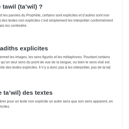
tawil (ta’wil) ?
et les paroles du Prophète, certains sont explicites et d’autres sont non
wil) des textes non explicites c’est simplement les interpréter conformément
ais les contredire.
adiths explicites
ermet les images, les sens figurés et les métaphores. Pourtant certains
 qu’un seul sens du point de vue de la langue, ou bien le sens visé est
e des textes explicites. Il n’y a donc pas à les interpréter, pas de ta’w
i
l
e ta’wil) des textes
sidérer pour un texte non explicite un autre sens que son sens apparent, en
icites.