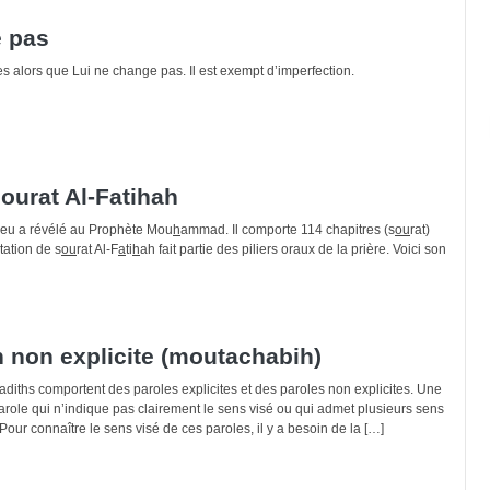
e pas
s alors que Lui ne change pas. Il est exempt d’imperfection.
sourat Al-Fatihah
Dieu a révélé au Prophète Mou
h
ammad. Il comporte 114 chapitres (s
ou
rat)
tation de s
ou
rat Al-F
a
ti
h
ah fait partie des piliers oraux de la prière. Voici son
h non explicite (moutachabih)
adiths comportent des paroles explicites et des paroles non explicites. Une
parole qui n’indique pas clairement le sens visé ou qui admet plusieurs sens
Pour connaître le sens visé de ces paroles, il y a besoin de la […]