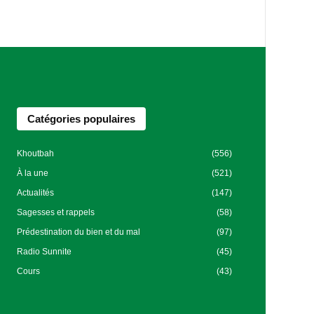
Catégories populaires
Khoutbah
(556)
À la une
(521)
Actualités
(147)
Sagesses et rappels
(58)
Prédestination du bien et du mal
(97)
Radio Sunnite
(45)
Cours
(43)