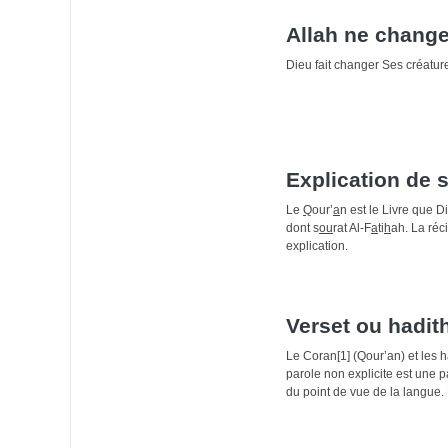
Allah ne chang
Dieu fait changer Ses créature
Explication de 
Le
Q
our’
a
n est le Livre que 
dont s
ou
rat Al-F
a
ti
h
ah. La réci
explication.
Verset ou hadit
Le Coran[1] (Qour’an) et les h
parole non explicite est une 
du point de vue de la langue. 