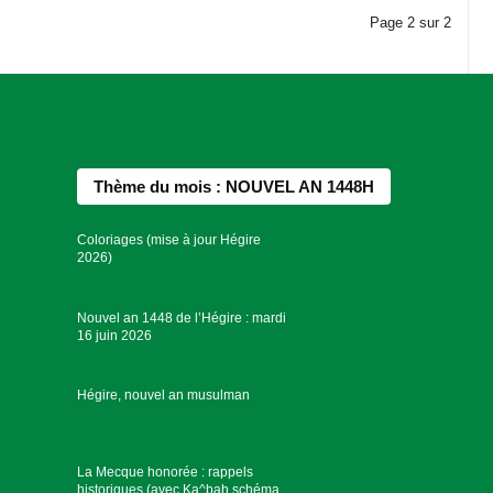
Page
2
sur
2
Thème du mois : NOUVEL AN 1448H
Coloriages (mise à jour Hégire
2026)
Nouvel an 1448 de l’Hégire : mardi
16 juin 2026
Hégire, nouvel an musulman
La Mecque honorée : rappels
historiques (avec Ka^bah schéma