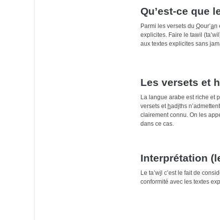
Qu’est-ce que le 
Parmi les versets du
Q
our’
a
n 
explicites. Faire le tawil (ta’
aux textes explicites sans jam
Les versets et h
La langue arabe est riche et p
versets et
h
ad
i
ths n’admettent
clairement connu. On les appell
dans ce cas.
Interprétation (l
Le ta’w
i
l c’est le fait de con
conformité avec les textes expl