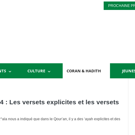
PROCHAINE P
NTS
CULTURE
CORAN & HADITH
JEUNE
 : Les versets explicites et les versets
ala nous a indiqué que dans le Qour’an, il y a des ‘ayah explicites et des